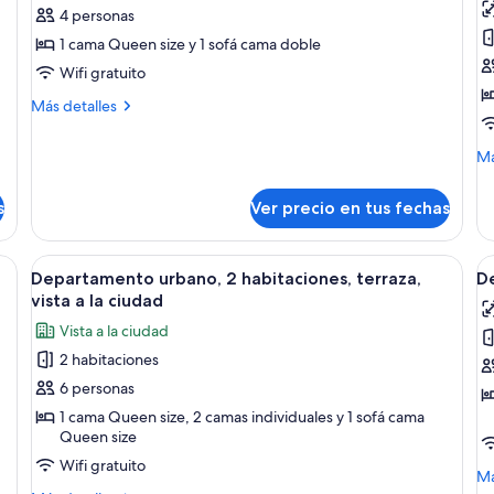
de
d
4 personas
Departamento
D
1 cama Queen size y 1 sofá cama doble
Confort,
u
Wifi gratuito
1
1
Más
Más detalles
habitación
h
detalles
t
sobre
M
Má
Departamento
vi
de
Confort,
a
so
1
s
Ver precio en tus fechas
De
la
habitación
ur
c
1
a con una cama grande, un cabecero decorativo, vistas de la ciudad a través
Ver
Habitación de hotel con una cama grand
V
9
ha
Departamento urbano, 2 habitaciones, terraza,
D
todas
t
te
vista a la ciudad
las
vis
la
Vista a la ciudad
a
fotos
f
la
2 habitaciones
de
d
ci
6 personas
Departamento
D
urbano,
G
1 cama Queen size, 2 camas individuales y 1 sofá cama
Queen size
2
3
Wifi gratuito
habitaciones,
h
M
Má