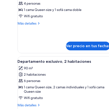
de
4 personas
Departamento
1 cama Queen size y 1 sofá cama doble
ejecutivo,
Wifi gratuito
1
Más
Más detalles
habitación
detalles
sobre
Departamento
ejecutivo,
1
Ver precio en tus fecha
habitación
Ver
Una habitación de hotel modern
21
Departamento exclusivo, 2 habitaciones
todas
90 m²
las
2 habitaciones
fotos
de
6 personas
Departamento
1 cama Queen size, 2 camas individuales y 1 sofá cama
Queen size
exclusivo,
2
Wifi gratuito
habitaciones
Más
Más detalles