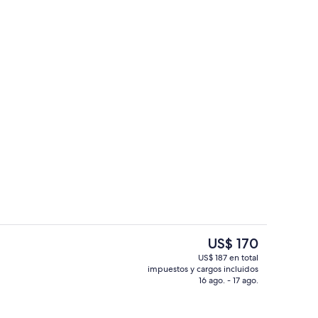
l aire libre de temporada, sillones reclinables de piscina
Caja de seguridad en la habitación y e
El
US$ 170
precio
US$ 187 en total
actual
impuestos y cargos incluidos
ada
Cocina privada
es
16 ago. - 17 ago.
de
US$ 170