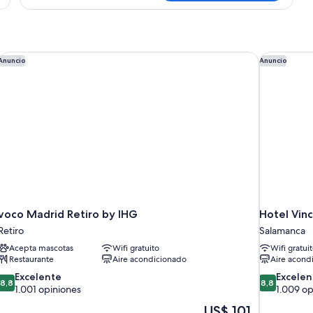
voco Madrid Retiro by IHG
Hotel Vin
Anuncio
Anuncio
voco Madrid Retiro by IHG
Hotel Vin
Retiro
Salamanca
Acepta mascotas
Wifi gratuito
Wifi gratui
Restaurante
Aire acondicionado
Aire acond
8.8
8.8
Excelente
Excelen
8,8
8,8
de
de
1.001 opiniones
1.009 op
10,
10,
El
US$ 101