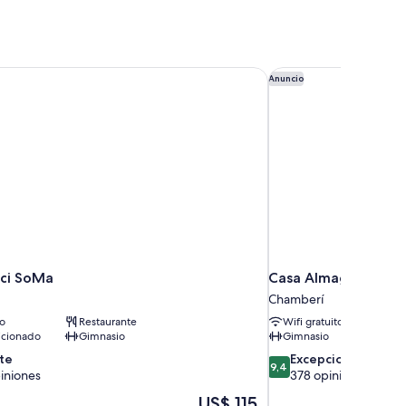
cci SoMa
Casa Almagro by The 
Anuncio
cci SoMa
Casa Almagro by The
Chamberí
to
Restaurante
Wifi gratuito
icionado
Gimnasio
Gimnasio
9.4
te
Excepcional
9,4
de
iniones
378 opiniones
10,
El
US$ 115