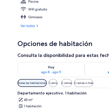
Piscina
Wifi gratuito
Porche
Gimnasio
Ver todos
Opciones de habitación
Consulta la disponibilidad para estas fec
Consulta la disponibilidad para hoy ago 8 - ago 9
Consulta la d
Hoy
ago 8 - ago 9
Filtros
Todas las habitaciones
1 cama
2 camas
3 camas o más
disponibles
Ver
Un dormitorio con cama, una si
para
9
Departamento ejecutivo, 1 habitación
todas
las
45 m²
las
habitaciones
1 habitación
fotos