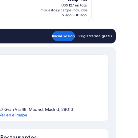
Excepcional,
precio
US$ 127 en total
378
actual
impuestos y cargos incluidos
opiniones
es
9 ago. - 10 ago.
de
US$ 115
Iniciar sesión
Registrarme gratis
C/ Gran Vía 48, Madrid, Madrid, 28013
Ver en el mapa
Mapa
Restaurantes