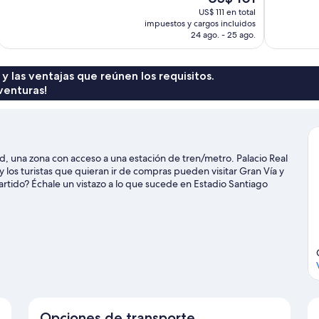
Excelente,
Excelente,
precio
US$ 111 en total
1.001
1.009
actual
impuestos y cargos incluidos
opiniones
opiniones
es
24 ago. - 25 ago.
de
US$ 101
 y las ventajas que reúnen los requisitos.
venturas!
 una zona con acceso a una estación de tren/metro. Palacio Real
 los turistas que quieran ir de compras pueden visitar Gran Vía y
rtido? Échale un vistazo a lo que sucede en Estadio Santiago
e de Madrid
Opciones de transporte