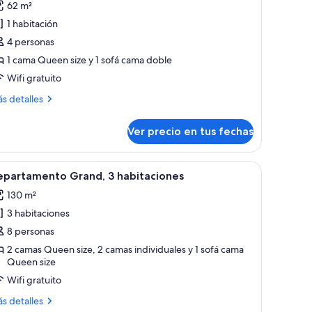
62 m²
e
1 habitación
epartamento
rbano,
4 personas
1 cama Queen size y 1 sofá cama doble
abitación,
Wifi gratuito
erraza,
ás
s detalles
sta
talles
bre
Ver precio en tus fechas
partamento
bano,
iudad
 de un ventanal y un balcón con una silla.
e, un balcón con una silla y vistas a la ciudad.
er
Una sala de estar moderna con un sofá, un sil
19
bitación,
epartamento Grand, 3 habitaciones
odas
rraza,
130 m²
ta
s
3 habitaciones
otos
e
8 personas
udad
epartamento
2 camas Queen size, 2 camas individuales y 1 sofá cama
Queen size
rand,
Wifi gratuito
abitaciones
ás
s detalles