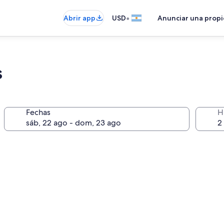
•
Abrir app
USD
Anunciar una prop
s
Fechas
H