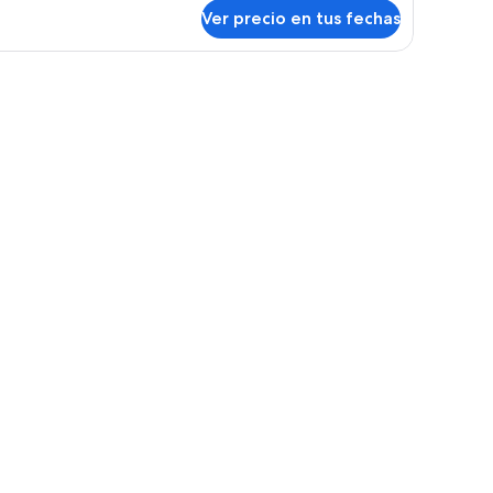
bre
Ver precio en tus fechas
bitación