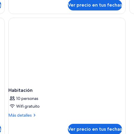
so
s
Ver precio en tus fechas
terraza,
Ha
vista
a
la
ciudad
Habitación
10 personas
Wifi gratuito
Más
Más detalles
detalles
sobre
s
Ver precio en tus fechas
Habitación