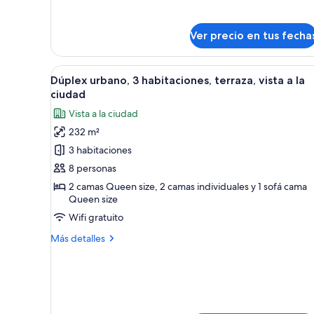
detalles
sobre
Departamento
Ver precio en tus fecha
exclusivo,
2
habitaciones
Ver
Un dormitorio moderno con una
12
Dúplex urbano, 3 habitaciones, terraza, vista a la
todas
ciudad
las
Vista a la ciudad
fotos
232 m²
de
3 habitaciones
Dúplex
urbano,
8 personas
3
2 camas Queen size, 2 camas individuales y 1 sofá cama
Queen size
habitaciones,
terraza,
Wifi gratuito
vista
Más
Más detalles
a
detalles
sobre
la
Dúplex
ciudad
urbano,
3
habitaciones,