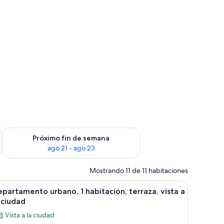
fin de semana ago 14 - ago 16
Consulta la disponibilidad para el próximo fin de semana ago
Próximo fin de semana
ago 21 - ago 23
Mostrando 11 de 11 habitaciones
 cama, zona de comedor y kitchenette.
er
Una cama con colcha azul y blanca, dos almo
11
partamento urbano, 1 habitación, terraza, vista a
odas
 ciudad
s
Vista a la ciudad
otos