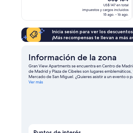
Excepcional,
precio
US$ 147 en total
1.390
actual
impuestos y cargos incluidos
opiniones
es
15 ago. - 16 ago.
de
US$ 134
Inicia sesión para ver los descuentos
¡Más recompensas te llevan a más a
Información de la zona
Gran View Apartments se encuentra en Centro de Madrid,
de Madrid y Plaza de Cibeles son lugares emblemáticos, y
Mercado de San Miguel. ¿Quieres asistir a un evento o pa
Bernabéu o Movistar Arena.
Ver más
Visitar nuestra guía de viaj
Ver más apart-hoteles en Madrid
Puntos de interés