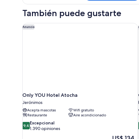
También puede gustarte
Only YOU Hotel Atocha
Anuncio
Only YOU Hotel Atocha
Jerónimos
Acepta mascotas
Wifi gratuito
Restaurante
Aire acondicionado
9.4
Excepcional
9,4
de
1.390 opiniones
10,
El
US$ 134