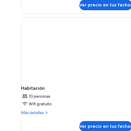
Ver precio en tus fecha
terraza,
vista
a
la
ciudad
Habitación
10 personas
Wifi gratuito
Más
Más detalles
detalles
sobre
Ver precio en tus fecha
Habitación