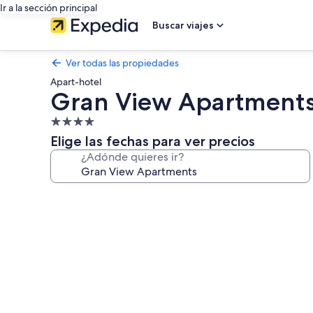
Ir a la sección principal
Buscar viajes
Ver todas las propiedades
Apart-hotel
Gran View Apartment
Propiedad
de
Elige las fechas para ver precios
4.0
¿Adónde quieres ir?
estrellas
Galería
de
fotos
de
Gran
View