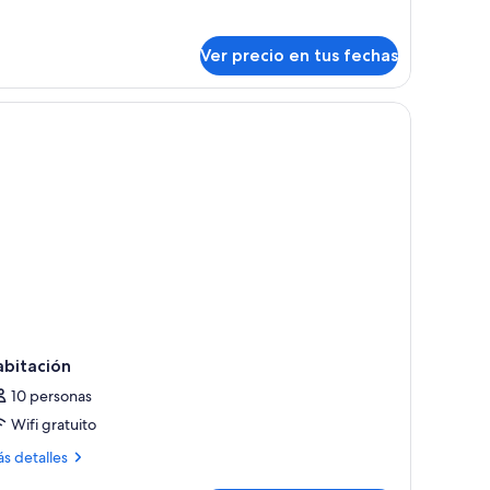
talles
bre
partamento
Ver precio en tus fechas
and,
bitaciones
o exterior blanco, un comedor y vistas panorámicas de la ciudad.
abitación
10 personas
Wifi gratuito
ás
s detalles
talles