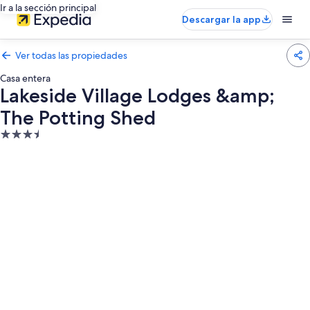
Ir a la sección principal
Descargar la app
Ver todas las propiedades
Casa entera
Lakeside Village Lodges &amp;
The Potting Shed
Propiedad
de
3.5
estrellas
Galería