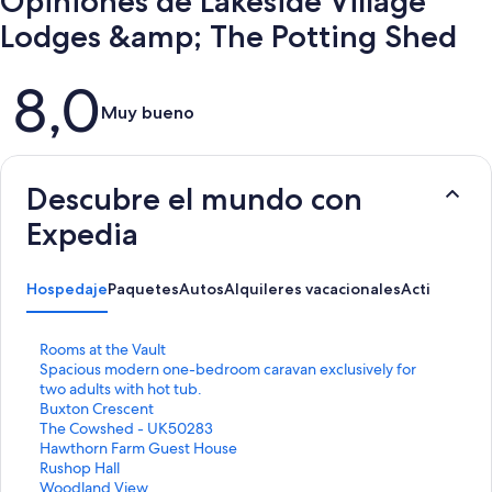
Opiniones de Lakeside Village
Lodges &amp; The Potting Shed
Opiniones
8,0
Muy bueno
Descubre el mundo con
Expedia
Hospedaje
Paquetes
Autos
Alquileres vacacionales
Actividades
E
Rooms at the Vault
n
E
Spacious modern one-bedroom caravan exclusively for
l
n
two adults with hot tub.
a
l
E
Buxton Crescent
c
a
n
E
The Cowshed - UK50283
e
c
l
n
E
Hawthorn Farm Guest House
p
e
a
l
n
E
Rushop Hall
a
p
c
a
l
n
E
Woodland View