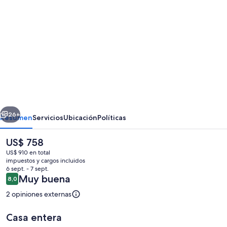
de
fotos
de
Lakeside
Village
Lodges
&amp;
erior
Siguiente
The
26+
Resumen
Servicios
Ubicación
Políticas
Potting
El
US$ 758
Shed
precio
US$ 910 en total
actual
impuestos y cargos incluidos
es
6 sept. - 7 sept.
de
Opiniones
Muy buena
8,0
8,0 de 10
US$ 758
2 opiniones externas
Casa entera
Interior