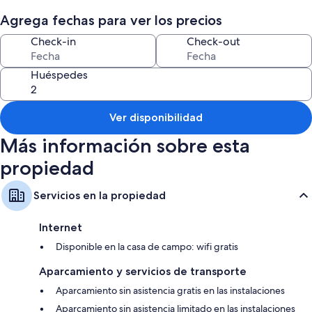
Estacionamiento gratis
Agrega fechas para ver los precios
Áreas para no fumadores
Check-in
Check-out
Características de las habitaciones
Todas las habitaciones están amuebladas de manera individual y
Huéspedes
cuentan con servicios como wifi gratis.
También se incluyen los siguientes beneficios adicionales en todas las
Ver disponibilidad
habitaciones:
Más información sobre esta
4 baños con duchas
Armarios o vestidores, cocinas y refrigeradores
propiedad
Servicios en la propiedad
Internet
Disponible en la casa de campo: wifi gratis
Aparcamiento y servicios de transporte
Aparcamiento sin asistencia gratis en las instalaciones
Aparcamiento sin asistencia limitado en las instalaciones