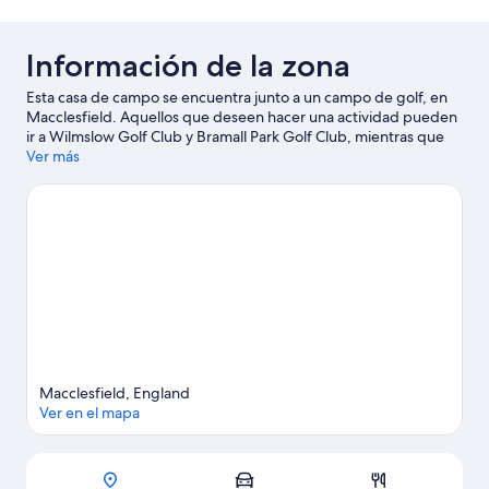
Información de la zona
Esta casa de campo se encuentra junto a un campo de golf, en
Macclesfield. Aquellos que deseen hacer una actividad pueden
ir a Wilmslow Golf Club y Bramall Park Golf Club, mientras que
quienes deseen conocer los puntos de interés del área pueden
Ver más
optar por Macclesfield Leisure Centre y Centro de Investigación
Jodrell Bank. También vale la pena conocer Wilmslow Leisure
Centre y Seven Sisters Farm Ice Cream. Encontrarás muchas
opciones para disfrutar del agua con actividades como pesca.
Visitar nuestra guía de viaje de Macclesfield
Ver más casas de campo en Macclesfield
Macclesfield, England
Ver en el mapa
Mapa