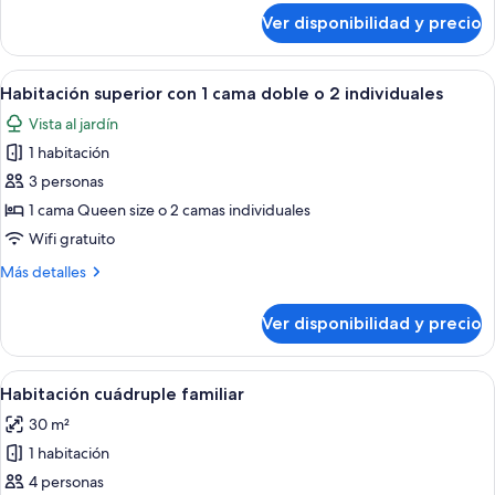
1
sobre
Ver disponibilidad y precio
Habitación
cama
de
doble
diseño
Ver
Una habitación de hotel moderna con un
o
1
con
Habitación superior con 1 cama doble o 2 individuales
todas
2
1
Vista al jardín
cama
las
individuales
doble
1 habitación
fotos
o
de
3 personas
2
Habitación
individuales
1 cama Queen size o 2 camas individuales
superior
Wifi gratuito
con
Más
Más detalles
1
detalles
cama
sobre
Ver disponibilidad y precio
Habitación
doble
superior
o
con
Ver
Un dormitorio con techo inclinado, un
2
1
1
Habitación cuádruple familiar
todas
individuales
cama
30 m²
doble
las
o
1 habitación
fotos
2
de
4 personas
individuales