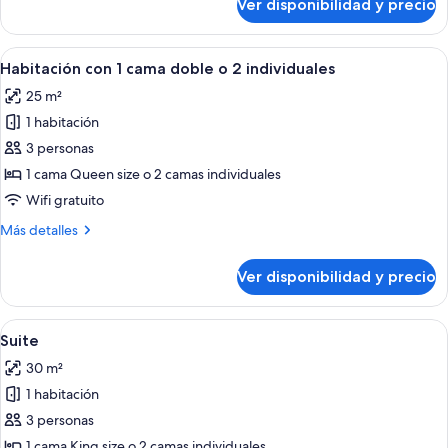
Ver disponibilidad y precio
Habitación
individual
doble
de
Ver
Un dormitorio con una cama grande, 
7
uso
Habitación con 1 cama doble o 2 individuales
todas
individual
25 m²
las
1 habitación
fotos
de
3 personas
Habitación
1 cama Queen size o 2 camas individuales
con
Wifi gratuito
1
Más
Más detalles
cama
detalles
doble
sobre
Ver disponibilidad y precio
Habitación
o
con
2
1
Ver
Una habitación con pared de ladrillo
individuales
5
cama
Suite
todas
doble
30 m²
o
las
2
1 habitación
fotos
individuales
de
3 personas
Suite
1 cama King size o 2 camas individuales