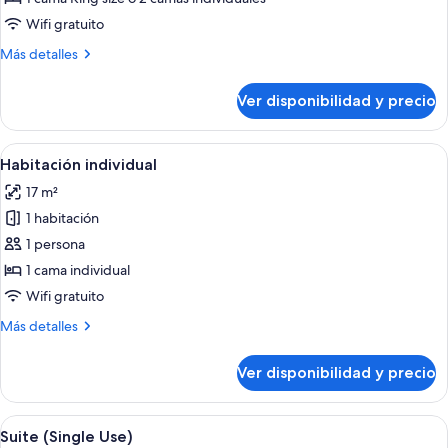
Wifi gratuito
Más
Más detalles
detalles
sobre
Ver disponibilidad y precio
Suite
Ver
Escritorio, tabla de planchar con planc
1
Habitación individual
todas
17 m²
las
1 habitación
fotos
de
1 persona
Habitación
1 cama individual
individual
Wifi gratuito
Más
Más detalles
detalles
sobre
Ver disponibilidad y precio
Habitación
individual
Ver
Una habitación con pared de ladrillo
4
Suite (Single Use)