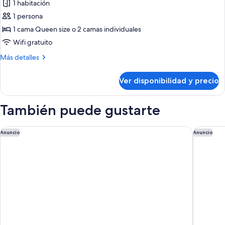
1 habitación
uso
las
individual
1 persona
fotos
de
1 cama Queen size o 2 camas individuales
Habitación
Wifi gratuito
doble
Más
Más detalles
superior
detalles
de
sobre
Ver disponibilidad y precio
Habitación
uso
doble
individual
superior
También puede gustarte
de
uso
individual
Novotel Leuven Centrum
Courtyar
Anuncio
Anuncio