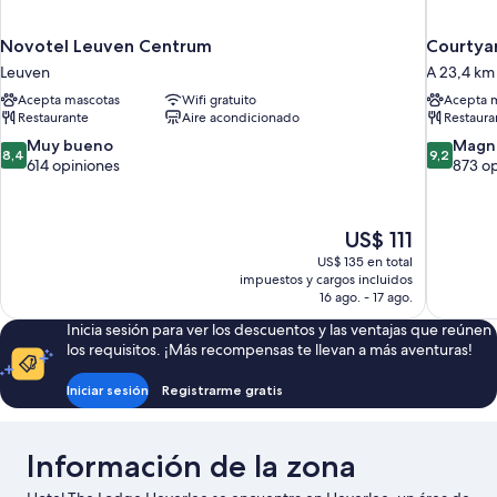
Novotel Leuven Centrum
Courtyar
Leuven
A 23,4 km
Acepta mascotas
Wifi gratuito
Acepta 
Restaurante
Aire acondicionado
Restaura
8.4
9.2
Muy bueno
Magní
8,4
9,2
de
de
614 opiniones
873 o
10,
10,
Muy
Magnífico
bueno,
873
El
US$ 111
614
opiniones
precio
US$ 135 en total
opiniones
actual
impuestos y cargos incluidos
es
16 ago. - 17 ago.
de
Inicia sesión para ver los descuentos y las ventajas que reúnen
US$ 111
los requisitos. ¡Más recompensas te llevan a más aventuras!
Iniciar sesión
Registrarme gratis
Información de la zona