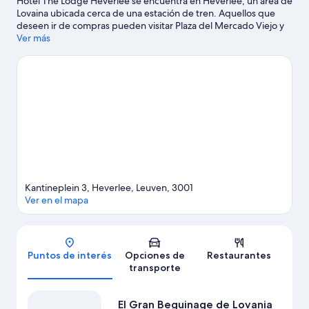
Hotel The Lodge Heverlee se encuentra en Heverlee, un área de
Lovaina ubicada cerca de una estación de tren. Aquellos que
deseen ir de compras pueden visitar Plaza del Mercado Viejo y
Mercado de Navidad de Lovaina, mientras que quienes quieran
Ver más
apreciar la belleza natural del área pueden ir a Parque provincial
Kessel-Lo y Casa Stoclet. También vale la pena conocer Parque
temático Walibi Belgium y Centro cultural STUK. Encontrarás
muchas opciones para disfrutar del aire libre con actividades
como caminatas o ciclismo en senderos.
Visitar nuestra guía de
viaje de Lovaina
Kantineplein 3, Heverlee, Leuven, 3001
Ver en el mapa
Mapa
Puntos de interés
Opciones de
Restaurantes
transporte
El Gran Beguinage de Lovania