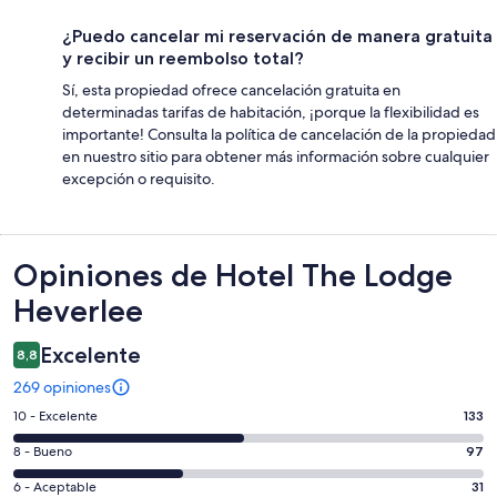
¿Puedo cancelar mi reservación de manera gratuita
y recibir un reembolso total?
Sí, esta propiedad ofrece cancelación gratuita en
determinadas tarifas de habitación, ¡porque la flexibilidad es
importante! Consulta la política de cancelación de la propiedad
en nuestro sitio para obtener más información sobre cualquier
excepción o requisito.
Opiniones
Opiniones de Hotel The Lodge
Heverlee
Excelente
8,8
269 opiniones
Evaluación:
10 - Excelente
133
10
Evaluación:
8 - Bueno
97
-
8
Excelente.
Evaluación:
6 - Aceptable
31