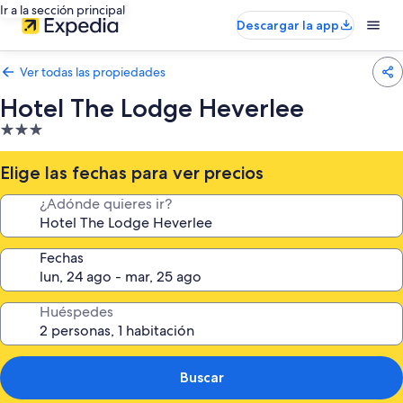
Ir a la sección principal
Descargar la app
Ver todas las propiedades
Hotel The Lodge Heverlee
Propiedad
de
3.0
Elige las fechas para ver precios
estrellas
¿Adónde quieres ir?
Fechas
Huéspedes
Buscar