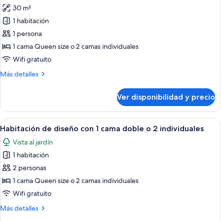
todas
30 m²
las
1 habitación
fotos
de
1 persona
Suite
1 cama Queen size o 2 camas individuales
(Single
Wifi gratuito
Use)
Más
Más detalles
detalles
sobre
Ver disponibilidad y precio
Suite
(Single
Use)
Ver
Una habitación de hotel moderna con u
2
Habitación de diseño con 1 cama doble o 2 individuales
todas
Vista al jardín
las
1 habitación
fotos
de
2 personas
Habitación
1 cama Queen size o 2 camas individuales
de
Wifi gratuito
diseño
Más
Más detalles
con
detalles