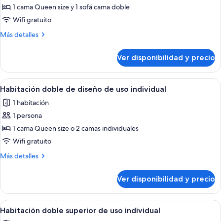
Habitación
1 cama Queen size y 1 sofá cama doble
cuádruple
Wifi gratuito
familiar
Más
Más detalles
detalles
sobre
Ver disponibilidad y precio
Habitación
cuádruple
familiar
Ver
Un dormitorio moderno con cama, mesi
1
Habitación doble de diseño de uso individual
todas
1 habitación
las
1 persona
fotos
de
1 cama Queen size o 2 camas individuales
Habitación
Wifi gratuito
doble
Más
Más detalles
de
detalles
diseño
sobre
Ver disponibilidad y precio
Habitación
de
doble
uso
de
Ver
Una habitación de hotel moderna con un
individual
1
diseño
Habitación doble superior de uso individual
todas
de