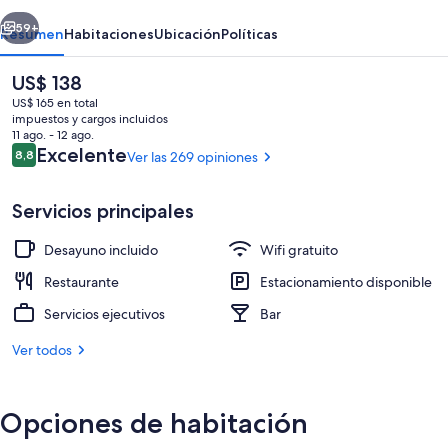
Heverlee
erior
Siguiente
59+
Resumen
Habitaciones
Ubicación
Políticas
El
US$ 138
precio
US$ 165 en total
actual
impuestos y cargos incluidos
es
11 ago. - 12 ago.
de
Opiniones
Excelente
8,8
Ver las 269 opiniones
8,8 de 10
US$ 138
Servicios principales
Escritorio, tabla de planchar con planc
Desayuno incluido
Wifi gratuito
Restaurante
Estacionamiento disponible
Servicios ejecutivos
Bar
Ver todos
Opciones de habitación