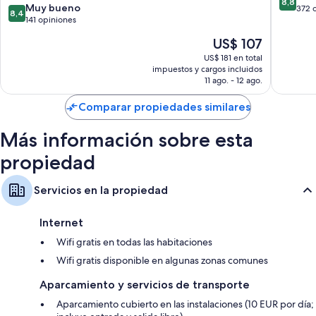
8,8
8.4
Muy bueno
de
372 
8,4
de
141 opiniones
10,
10,
Excelent
El
US$ 107
Muy
372
precio
bueno,
US$ 181 en total
opinion
actual
impuestos y cargos incluidos
141
es
11 ago. - 12 ago.
opiniones
de
US$ 107
Comparar propiedades similares
Más información sobre esta
propiedad
Servicios en la propiedad
Internet
Wifi gratis en todas las habitaciones
Wifi gratis disponible en algunas zonas comunes
Aparcamiento y servicios de transporte
Aparcamiento cubierto en las instalaciones (10 EUR por día;