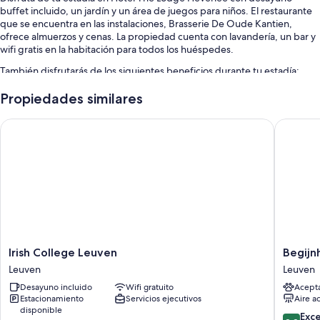
buffet incluido, un jardín y un área de juegos para niños. El restaurante
que se encuentra en las instalaciones, Brasserie De Oude Kantien,
ofrece almuerzos y cenas. La propiedad cuenta con lavandería, un bar y
wifi gratis en la habitación para todos los huéspedes.
También disfrutarás de los siguientes beneficios durante tu estadía:
Estacionamiento con cargo, información sobre paseos en bicicleta y
Propiedades similares
estacionamiento para bicicletas
Irish College Leuven
Begijnho
Resguardo de equipaje, servicio de lavandería y 2 salas de
reuniones
Asistencia turística y para la compra de entradas, un salón de
eventos y recepción disponible las 24 horas
Características de las habitaciones
Todas las habitaciones de Hotel The Lodge Heverlee tienen
comodidades tales como wifi gratis y botellas de agua gratis.
Irish
Begijnh
Irish College Leuven
Begijn
También se incluyen los siguientes servicios adicionales:
College
Hotel
Leuven
Leuven
Secadores de pelo y shampoo
Leuven
Leuven
Desayuno incluido
Wifi gratuito
Acept
Leuven
Televisiones de pantalla plana con canales de televisión vía satélite
Estacionamiento
Servicios ejecutivos
Aire a
disponible
Escritorios y teléfonos
8.8
Exc