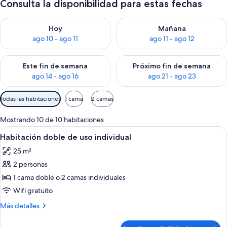
Consulta la disponibilidad para estas fechas
Consulta la disponibilidad para hoy ago 10 - ago 11
Consulta la disponibilidad par
Hoy
Mañana
ago 10 - ago 11
ago 11 - ago 12
Consulta la disponibilidad para este fin de semana ago 14 - ag
Consulta la disponibilidad pa
Este fin de semana
Próximo fin de semana
ago 14 - ago 16
ago 21 - ago 23
Filtros
Todas las habitaciones
1 cama
2 camas
disponibles
para
Mostrando 10 de 10 habitaciones
las
Ver
Un dormitorio con una cama grande, 
3
Habitación doble de uso individual
habitaciones
todas
25 m²
las
2 personas
fotos
de
1 cama doble o 2 camas individuales
Habitación
Wifi gratuito
doble
Más
Más detalles
de
detalles
uso
sobre