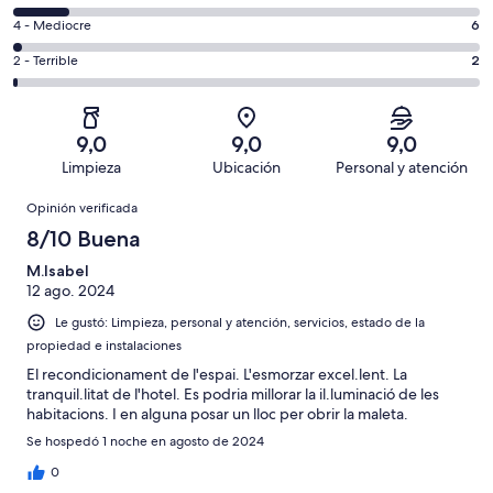
-
133
6
Bueno.
Evaluación:
4 - Mediocre
6
de
-
97
4
269
Aceptable.
Evaluación:
2 - Terrible
2
de
-
opiniones
31
2
269
Mediocre.
de
-
opiniones
6
269
Terrible.
de
9,0
9,0
9,0
opiniones
2
269
Limpieza
Ubicación
Personal y atención
de
opiniones
Opiniones
269
Opinión verificada
opiniones
8/10 Buena
M.Isabel
12 ago. 2024
Le gustó: Limpieza, personal y atención, servicios, estado de la
propiedad e instalaciones
El recondicionament de l'espai. L'esmorzar excel.lent. La
tranquil.litat de l'hotel. Es podria millorar la il.luminació de les
habitacions. I en alguna posar un lloc per obrir la maleta.
Se hospedó 1 noche en agosto de 2024
0