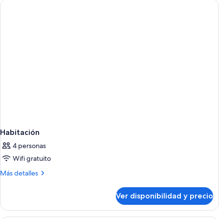
Habitación
4 personas
Wifi gratuito
Más
Más detalles
detalles
sobre
Ver disponibilidad y precio
Habitación