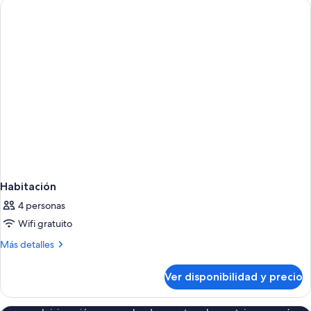
Habitación
4 personas
Wifi gratuito
Más
Más detalles
detalles
sobre
Ver disponibilidad y precio
Habitación