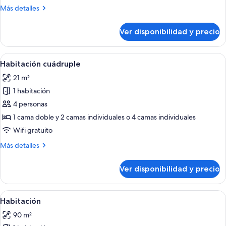
Rocky
Más
Más detalles
detalles
sobre
Ver disponibilidad y precio
Chambre
Double
Rocky
Ver
Caja de seguridad en la habitación y es
6
Habitación cuádruple
todas
21 m²
las
1 habitación
fotos
de
4 personas
Habitación
1 cama doble y 2 camas individuales o 4 camas individuales
cuádruple
Wifi gratuito
Más
Más detalles
detalles
sobre
Ver disponibilidad y precio
Habitación
cuádruple
Ver
Una habitación de hotel moderna con l
7
Habitación
todas
90 m²
las