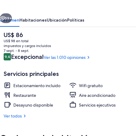
-
Les
erior
Siguiente
Houches
59+
Resumen
Habitaciones
Ubicación
Políticas
El
US$ 86
precio
US$ 98 en total
actual
impuestos y cargos incluidos
es
7 sept. - 8 sept.
de
Opiniones
Excepcional
9,4
Ver las 1.010 opiniones
9,4 de 10
US$ 86
Servicios principales
Desayuno buffet todos los días (con c
Estacionamiento incluido
Wifi gratuito
Restaurante
Aire acondicionado
Desayuno disponible
Servicios ejecutivos
Ver todos