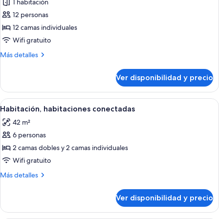
1 habitación
fotos
de
12 personas
Habitación
12 camas individuales
Wifi gratuito
Más
Más detalles
detalles
sobre
Ver disponibilidad y precio
Habitación
Ver
Una habitación pequeña con una litera,
6
Habitación, habitaciones conectadas
todas
42 m²
las
6 personas
fotos
de
2 camas dobles y 2 camas individuales
Habitación,
Wifi gratuito
habitaciones
Más
Más detalles
conectadas
detalles
sobre
Ver disponibilidad y precio
Habitación,
habitaciones
conectadas