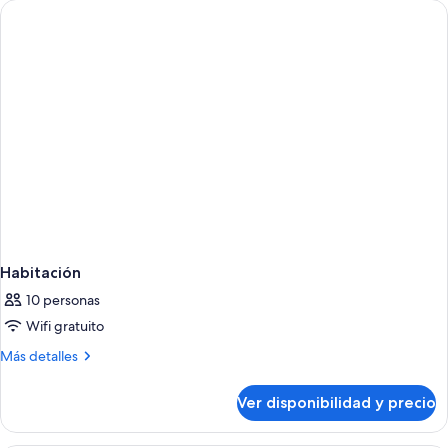
Habitación
10 personas
Wifi gratuito
Más
Más detalles
detalles
sobre
Ver disponibilidad y precio
Habitación