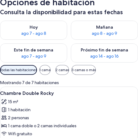
Opciones de habitación
Consulta la disponibilidad para estas fechas
Consulta la disponibilidad para hoy ago 7 - ago 8
Consulta la disponibilidad pa
Hoy
Mañana
ago 7 - ago 8
ago 8 - ago 9
Consulta la disponibilidad para este fin de semana ago 7 - ag
Consulta la disponibilidad par
Este fin de semana
Próximo fin de semana
ago 7 - ago 9
ago 14 - ago 16
Filtros
Todas las habitaciones
1 cama
2 camas
3 camas o más
disponibles
para
Mostrando 7 de 7 habitaciones
las
Ver
Habitación de hotel con una cama gran
4
Chambre Double Rocky
habitaciones
todas
15 m²
las
1 habitación
fotos
de
2 personas
Chambre
1 cama doble o 2 camas individuales
Double
Wifi gratuito