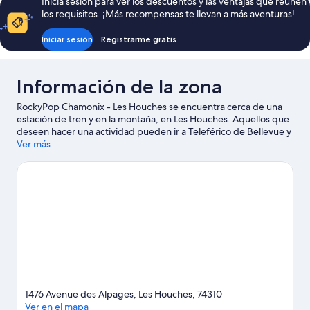
Inicia sesión para ver los descuentos y las ventajas que reúnen
los requisitos. ¡Más recompensas te llevan a más aventuras!
Iniciar sesión
Registrarme gratis
Información de la zona
RockyPop Chamonix - Les Houches se encuentra cerca de una
estación de tren y en la montaña, en Les Houches. Aquellos que
deseen hacer una actividad pueden ir a Teleférico de Bellevue y
Telesilla La Mer de Glace, mientras que quienes quieran apreciar
Ver más
la belleza natural del área pueden visitar Lago Gaillands y Glaciar
Bossons. También puedes darte una vuelta por Parque de
Merlet y Montaña Aiguille du Midi. Diviértete en las montañas
con pistas de ski cross-country y pistas de ski alpino, o prueba
otras actividades al aire libre, como paseos con llantas para
deslizarte por la nieve y trineo.
Visitar nuestra guía de viaje de
Les Houches
1476 Avenue des Alpages, Les Houches, 74310
Ver en el mapa