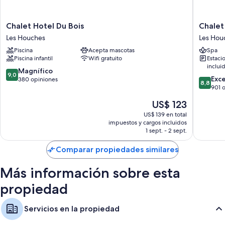
Las 148 habitaciones ofrecen comodidades como aire acondicionado.
También brindan servicios como wifi gratis y cajas de seguridad.
Chalet
Chalet
Chalet Hotel Du Bois
Chalet
Hotel
Hotel
Les Houches
Les Hou
También se incluyen los siguientes servicios adicionales:
Du
Les
Piscina
Acepta mascotas
Spa
Bois
Campan
Duchas, artículos de tocador gratuitos y secadores de pelo
Piscina infantil
Wifi gratuito
Estaci
Les
Les
inclui
Televisiones de pantalla plana con canales de televisión por cable
Houches
Houche
9.0
Magnífico
9,0
8.8
Exc
de
380 opiniones
Calefacción, servicio de limpieza diario y escritorios
8,8
de
901 
10,
10,
Magnífico,
El
US$ 123
Excelent
380
precio
901
US$ 139 en total
opiniones
actual
impuestos y cargos incluidos
opinion
es
1 sept. - 2 sept.
de
US$ 123
Comparar propiedades similares
Más información sobre esta
propiedad
Servicios en la propiedad