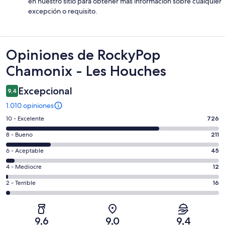
en nuestro sitio para obtener más información sobre cualquier
excepción o requisito.
Opiniones
Opiniones de RockyPop
Chamonix - Les Houches
Excepcional
9,4
1.010 opiniones
Evaluación:
10 - Excelente
726
10
Evaluación:
8 - Bueno
211
-
8
Excelente.
Evaluación:
6 - Aceptable
45
-
726
6
Bueno.
Evaluación:
4 - Mediocre
12
de
-
211
4
1010
Aceptable.
Evaluación:
2 - Terrible
16
de
-
opiniones
45
2
1010
Mediocre.
de
-
opiniones
12
1010
Terrible.
de
9,6
9,0
9,4