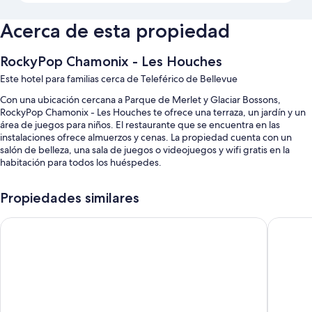
Acerca de esta propiedad
RockyPop Chamonix - Les Houches
Este hotel para familias cerca de Teleférico de Bellevue
Con una ubicación cercana a Parque de Merlet y Glaciar Bossons,
RockyPop Chamonix - Les Houches te ofrece una terraza, un jardín y un
área de juegos para niños. El restaurante que se encuentra en las
instalaciones ofrece almuerzos y cenas. La propiedad cuenta con un
salón de belleza, una sala de juegos o videojuegos y wifi gratis en la
habitación para todos los huéspedes.
También disfrutarás de los siguientes beneficios:
Propiedades similares
Estacionamiento gratis
Chalet Hotel Du Bois
Chalet H
Desayuno buffet con cargo, traslado al aeropuerto ida y vuelta y
check-in exprés
7 salas de reuniones, resguardo de equipaje y un ascensor
Los huéspedes destacan la relación calidad-precio y la atención del
personal
Características de las habitaciones