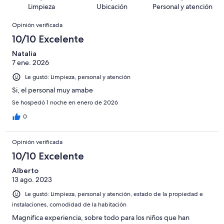
opiniones
16
1010
Limpieza
Ubicación
Personal y atención
de
opiniones
Opiniones
1010
Opinión verificada
opiniones
10/10 Excelente
Natalia
7 ene. 2026
Le gustó: Limpieza, personal y atención
Si, el personal muy amabe
Se hospedó 1 noche en enero de 2026
0
Opinión verificada
10/10 Excelente
Alberto
13 ago. 2023
Le gustó: Limpieza, personal y atención, estado de la propiedad e
instalaciones, comodidad de la habitación
Magnifica experiencia, sobre todo para los niños que han