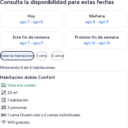
Consulta la disponibilidad para estas fechas
Consulta la disponibilidad para hoy ago 7 - ago 8
Consulta la disponibilidad pa
Hoy
Mañana
ago 7 - ago 8
ago 8 - ago 9
Consulta la disponibilidad para este fin de semana ago 7 - ag
Consulta la disponibilidad par
Este fin de semana
Próximo fin de semana
ago 7 - ago 9
ago 14 - ago 16
Filtros
Todas las habitaciones
1 cama
2 camas
disponibles
para
Mostrando 6 de 6 habitaciones
las
Ver
Caja de seguridad en la habitación y es
1
Habitación doble Confort
habitaciones
todas
Vista a la ciudad
las
22 m²
fotos
de
1 habitación
Habitación
3 personas
doble
1 cama Queen size o 2 camas individuales
Confort
Wifi gratuito