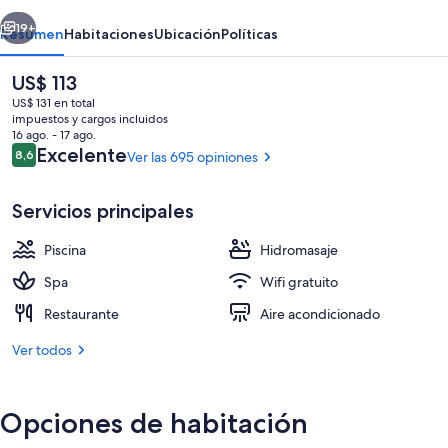
erior
Siguiente
19+
Resumen
Habitaciones
Ubicación
Políticas
El
US$ 113
precio
US$ 131 en total
actual
impuestos y cargos incluidos
es
16 ago. - 17 ago.
de
Opiniones
Excelente
8,6
Ver las 695 opiniones
8,6 de 10
US$ 113
Servicios principales
Una piscina techada, sillones reclinable
Piscina
Hidromasaje
Spa
Wifi gratuito
Restaurante
Aire acondicionado
Ver todos
Opciones de habitación