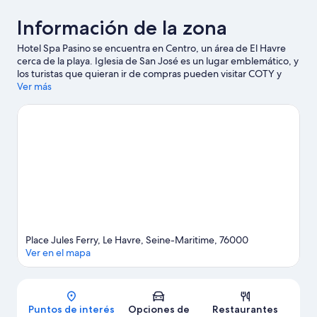
Información de la zona
Hotel Spa Pasino se encuentra en Centro, un área de El Havre
cerca de la playa. Iglesia de San José es un lugar emblemático, y
los turistas que quieran ir de compras pueden visitar COTY y
Centro comercial Vauban Docks. No te pierdas Jardines
Ver más
colgantes. En las cercanías encontrarás muchas oportunidades
para hacer ski acuático y windsurf, y así saciar tu sed de
aventuras en el agua.
Visitar nuestra guía de viaje de El Havre
Place Jules Ferry, Le Havre, Seine-Maritime, 76000
Ver en el mapa
Mapa
Puntos de interés
Opciones de
Restaurantes