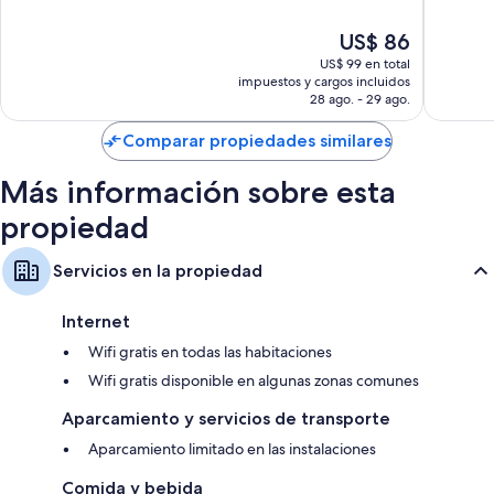
Centro
10,
10,
Muy
Magnífi
Camas plegables/adicionales con cargo y cunas gratuitas
El
US$ 86
bueno,
325
Baños con bañeras y artículos de tocador gratuitos
precio
855
opinion
US$ 99 en total
actual
opiniones
impuestos y cargos incluidos
Televisiones de pantalla plana de 70 cm con canales de televisión
es
28 ago. - 29 ago.
por cable
de
Teteras/pavas eléctricas, servicio de limpieza diario y escritorios
US$ 86
Comparar propiedades similares
Más información sobre esta
propiedad
Servicios en la propiedad
Internet
Wifi gratis en todas las habitaciones
Wifi gratis disponible en algunas zonas comunes
Aparcamiento y servicios de transporte
Aparcamiento limitado en las instalaciones
Comida y bebida