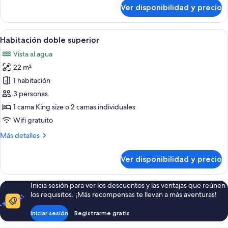
sobre
Ver disponibilidad y precio
Habitación
Ver
Caja de seguridad en la habitación y es
4
Habitación doble superior
todas
Vista al agua
las
22 m²
fotos
de
1 habitación
Habitación
3 personas
doble
1 cama King size o 2 camas individuales
superior
Wifi gratuito
Más
Más detalles
detalles
sobre
Ver disponibilidad y precio
Habitación
doble
superior
Inicia sesión para ver los descuentos y las ventajas que reúnen
los requisitos. ¡Más recompensas te llevan a más aventuras!
Iniciar sesión
Registrarme gratis