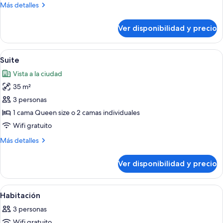
Más
Más detalles
detalles
sobre
Ver disponibilidad y precio
Habitación
doble
Confort
Ver
Habitación de hotel con cama, escritorio
4
Suite
todas
Vista a la ciudad
las
35 m²
fotos
de
3 personas
Suite
1 cama Queen size o 2 camas individuales
Wifi gratuito
Más
Más detalles
detalles
sobre
Ver disponibilidad y precio
Suite
Ver
Una habitación de hotel con un ventana
5
Habitación
todas
3 personas
las
Wifi gratuito