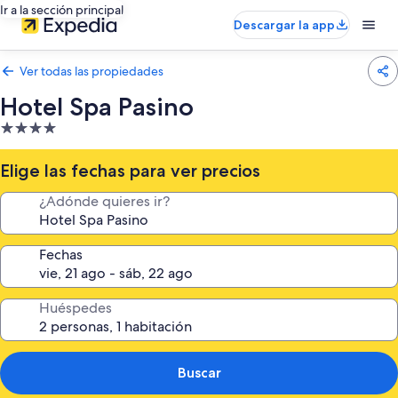
Ir a la sección principal
Descargar la app
Ver todas las propiedades
Hotel Spa Pasino
Propiedad
de
4.0
Elige las fechas para ver precios
estrellas
¿Adónde quieres ir?
Fechas
Huéspedes
Buscar