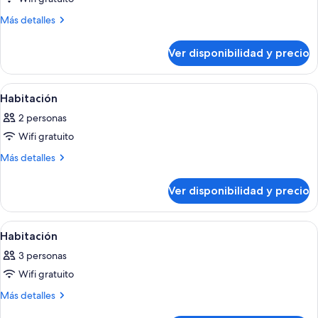
fotos
de
Más
Más detalles
detalles
Habitación
sobre
Ver disponibilidad y precio
Habitación
Ver
Una habitación de hotel con un ventana
5
Habitación
todas
2 personas
las
Wifi gratuito
fotos
de
Más
Más detalles
detalles
Habitación
sobre
Ver disponibilidad y precio
Habitación
Ver
Habitación de hotel con una cama gran
7
Habitación
todas
3 personas
las
Wifi gratuito
fotos
de
Más
Más detalles
detalles
Habitación