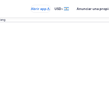
•
Abrir app
USD
Anunciar una prop
dang