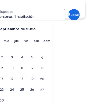
éspedes
Buscar
ersonas, 1 habitación
septiembre de 2026
martes
miércoles
jueves
viernes
sábado
domingo
mié.
jue.
vie.
sáb.
dom.
2
3
4
5
6
9
10
11
12
13
16
17
18
19
20
23
24
25
26
27
30