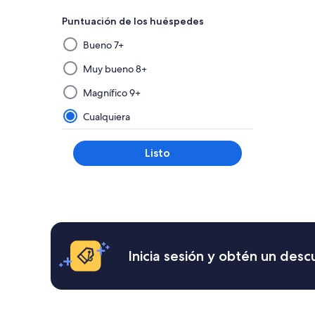
Puntuación de los huéspedes
Al
Bueno 7+
seleccionar
y
Muy bueno 8+
aplicar
Magnífico 9+
un
filtro
Cualquiera
de
este
Listo
grupo,
los
resultados
se
actualizarán
en
una
Inicia sesión y obtén un des
nueva
página.