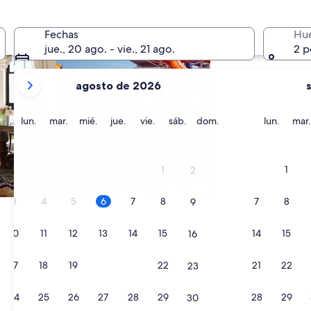
Fechas
Hu
jue., 20 ago. - vie., 21 ago.
2 p
tus
agosto de 2026
meses
actuales
son
lunes
martes
miércoles
jueves
viernes
sábado
domingo
lunes
lun.
mar.
mié.
jue.
vie.
sáb.
dom.
lun.
mar.
August
2026
y
1
1
2
September
Parque acuático
2026.
3
4
5
6
7
8
7
8
9
10
11
12
13
14
15
14
15
16
17
18
19
20
21
22
21
22
23
24
25
26
27
28
29
28
29
30