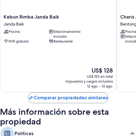
9 baños con duchas y artículos de tocador gratuitos
Áreas de comedor independientes, cocinas y arroceras
Kebun
Charis
Kebun Rimba Janda Baik
Charis 
Rimba
Janda
Janda Baik
Benton
Janda
Baik
Piscina
Estacionamiento
Piscin
Baik
Villas
incluido
Estaci
Janda
Benton
Wifi gratuito
Restaurante
inclui
Baik
El
US$ 128
precio
US$ 153 en total
actual
impuestos y cargos incluidos
es
12 ago. - 13 ago.
de
US$ 128
Comparar propiedades similares
Más información sobre esta
propiedad
Políticas