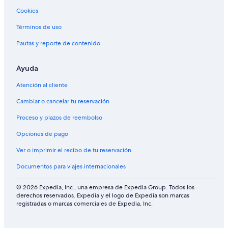
u
n
g
l
i
y
@
Cookies
p
t
l
t
s
M
p
o
n
e
i
i
Términos de uso
l
n
e
s
a
d
y
g
s
G
G
h
Pautas y reporte de contenido
,
N
s
e
e
i
d
a
R
n
n
l
u
t
e
t
t
l
Ayuda
r
u
s
i
i
G
Atención al cliente
i
r
o
n
n
e
a
e
r
g
g
n
Cambiar o cancelar tu reservación
n
O
t
H
H
t
,
r
i
i
i
Proceso y plazos de reembolso
p
c
g
g
n
a
h
h
h
g
Opciones de pago
l
a
l
l
H
m
r
a
a
i
Ver o imprimir el recibo de tu reservación
g
d
n
n
g
Documentos para viajes internacionales
a
H
d
d
h
r
o
s
s
l
d
m
a
© 2026 Expedia, Inc., una empresa de Expedia Group. Todos los
e
e
n
derechos reservados. Expedia y el logo de Expedia son marcas
registradas o marcas comerciales de Expedia, Inc.
n
s
d
p
t
s
a
a
(