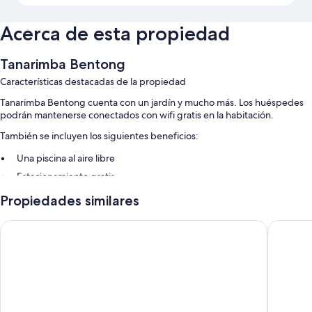
Acerca de esta propiedad
Tanarimba Bentong
Características destacadas de la propiedad
Tanarimba Bentong cuenta con un jardín y mucho más. Los huéspedes
podrán mantenerse conectados con wifi gratis en la habitación.
También se incluyen los siguientes beneficios:
Una piscina al aire libre
Estacionamiento gratis
Una mesa de billar, áreas para no fumadores y karaoke
Propiedades similares
Características de las habitaciones
Kebun Rimba Janda Baik
Charis Ja
En Tanarimba Bentong, todas las habitaciones proporcionan
comodidades como áreas de comedor independientes. Además,
incluyen otros servicios como wifi gratis.
También se incluyen los siguientes beneficios adicionales en todas las
habitaciones: