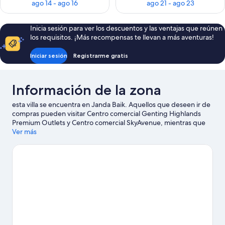
ago 14 - ago 16
ago 21 - ago 23
Inicia sesión para ver los descuentos y las ventajas que reúnen
los requisitos. ¡Más recompensas te llevan a más aventuras!
Iniciar sesión
Registrarme gratis
Información de la zona
esta villa se encuentra en Janda Baik. Aquellos que deseen ir de
compras pueden visitar Centro comercial Genting Highlands
Premium Outlets y Centro comercial SkyAvenue, mientras que
quienes quieran apreciar la belleza natural del área pueden ir a
Ver más
Parque recreativo del bosque de Lentang y Cascada de Ulu
Tampik Janda Baik. También vale la pena conocer Parque
temático Genting SkyWorlds y Granja de Higos de Malasia.
Visitar nuestra guía de viaje de Janda Baik
Ver más villas en Janda Baik