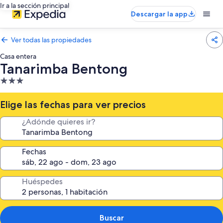
Ir a la sección principal
Descargar la app
Ver todas las propiedades
Casa entera
Tanarimba Bentong
Propiedad
de
3.0
Elige las fechas para ver precios
estrellas
¿Adónde quieres ir?
Fechas
Huéspedes
Buscar