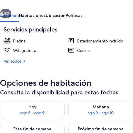
erior
Siguiente
57+
Resumen
Habitaciones
Ubicación
Políticas
Servicios principales
Piscina
Estacionamiento incluido
Wifi gratuito
Cocina
Ver todos
Una piscina al aire libre
Opciones de habitación
Consulta la disponibilidad para estas fechas
Consulta la disponibilidad para hoy ago 8 - ago 9
Consulta la disponibilidad pa
Hoy
Mañana
ago 8 - ago 9
ago 9 - ago 10
Consulta la disponibilidad para este fin de semana ago 14 - ag
Consulta la disponibilidad pa
Este fin de semana
Próximo fin de semana