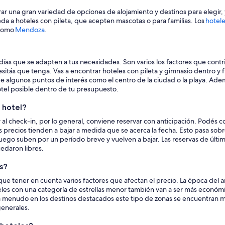
ar una gran variedad de opciones de alojamiento y destinos para elegir, 
da a hoteles con pileta, que acepten mascotas o para familias. Los
hotele
 como
Mendoza
.
días que se adapten a tus necesidades. Son varios los factores que contr
sitás que tenga. Vas a encontrar hoteles con pileta y gimnasio dentro y 
de algunos puntos de interés como el centro de la ciudad o la playa. Ade
hotel posible dentro de tu presupuesto.
 hotel?
 al check-in, por lo general, conviene reservar con anticipación. Podés co
os precios tienden a bajar a medida que se acerca la fecha. Esto pasa sobr
 luego suben por un período breve y vuelven a bajar. Las reservas de últ
edaron libres.
s?
que tener en cuenta varios factores que afectan el precio. La época del 
eles con una categoría de estrellas menor también van a ser más económi
menudo en los destinos destacados este tipo de zonas se encuentran muy
generales.