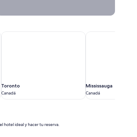
aquí
estaremos.
Ideas y
propuestas para
viajar
Toronto
Mississauga
Toronto
Mississauga
Toronto
Mississauga
Canadá
Canadá
Canadá
Canadá
 hotel ideal y hacer tu reserva.