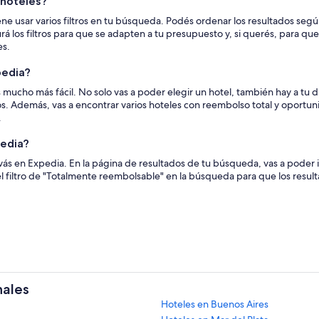
 hoteles?
ene usar varios filtros en tu búsqueda. Podés ordenar los resultados segú
rá los filtros para que se adapten a tu presupuesto y, si querés, para que
es.
pedia?
s mucho más fácil. No solo vas a poder elegir un hotel, también hay a tu 
s. Además, vas a encontrar varios hoteles con reembolso total y oportu
.
pedia?
s en Expedia. En la página de resultados de tu búsqueda, vas a poder id
el filtro de "Totalmente reembolsable" en la búsqueda para que los resu
nales
Hoteles en Buenos Aires