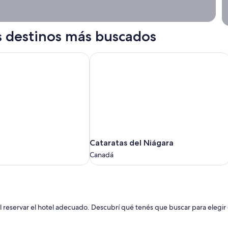
s destinos más buscados
Cataratas del Niágara
Cataratas
Cataratas del Niágara
del
Canadá
Niágara
Canadá
reservar el hotel adecuado. Descubrí qué tenés que buscar para elegir el