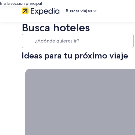
Ir a la sección principal
Buscar viajes
Busca hoteles
¿Adónde quieres ir?
Ideas para tu próximo viaje
Cancelación gratuita en casi todos los hoteles, Por
Cancelación
gratuita en
casi todos
los hoteles
Porque la
flexibilidad es
importante.