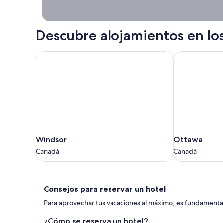
Descubre alojamientos en lo
Windsor
Ottawa
Windsor
Ottawa
Windsor
Ottawa
Canadá
Canadá
Canadá
Canadá
Consejos
Consejos para reservar un hotel
para
Para aprovechar tus vacaciones al máximo, es fundamental 
reservar
¿Cómo se reserva un hotel?