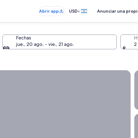
•
Abrir app
USD
Anunciar una prop
Fechas
H
jue., 20 ago. - vie., 21 ago.
2
que la flexibilidad es importante.
O
C