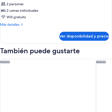
de
2 personas
Habitación
2 camas individuales
Deluxe
Wifi gratuito
con
Más
Más detalles
2
detalles
camas
sobre
Ver disponibilidad y precio
Habitación
individuales
Deluxe
con
También puede gustarte
2
camas
individuales
Le Méridien Putrajaya
W Kuala
Anuncio
Anuncio