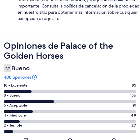
importante! Consulta la política de cancelación de la propiedad
en nuestro sitio para obtener más información sobre cualquier
excepción o requisito.
Opiniones
Opiniones de Palace of the
Golden Horses
Bueno
7,2
408 opiniones
Evaluación:
10 - Excelente
85
10
Evaluación:
8 - Bueno
156
-
8
Excelente.
Evaluación:
6 - Aceptable
91
-
85
6
Bueno.
Evaluación:
4 - Mediocre
49
de
-
156
4
408
Aceptable.
Evaluación:
2 - Terrible
27
de
-
opiniones
91
2
408
Mediocre.
de
-