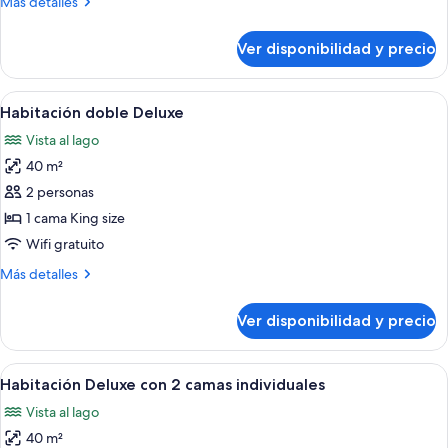
Más
Más detalles
of
detalles
State)
sobre
Ver disponibilidad y precio
Suite
(Head
of
Ver
1 habitación, caja de seguridad en la h
7
State)
Habitación doble Deluxe
todas
Vista al lago
las
40 m²
fotos
de
2 personas
Habitación
1 cama King size
doble
Wifi gratuito
Deluxe
Más
Más detalles
detalles
sobre
Ver disponibilidad y precio
Habitación
doble
Deluxe
Ver
1 habitación, caja de seguridad en la h
7
Habitación Deluxe con 2 camas individuales
todas
Vista al lago
las
40 m²
fotos