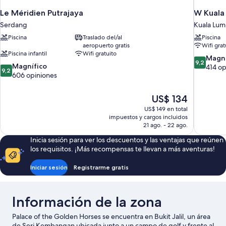
Le Méridien Putrajaya
W Kuala
Serdang
Kuala Lum
Piscina
Traslado del/al
Piscina
aeropuerto gratis
Wifi grat
Piscina infantil
Wifi gratuito
9.2
Magní
9,2
9.2
Magnífico
de
414 op
9,2
de
606 opiniones
10,
10,
Magnífico
Magnífico,
414
El
US$ 134
606
opiniones
precio
US$ 149 en total
opiniones
actual
impuestos y cargos incluidos
es
21 ago. - 22 ago.
de
Inicia sesión para ver los descuentos y las ventajas que reúnen
US$ 134
los requisitos. ¡Más recompensas te llevan a más aventuras!
Iniciar sesión
Registrarme gratis
Información de la zona
Palace of the Golden Horses se encuentra en Bukit Jalil, un área
de Seri Kembangan ubicada junto a un campo de golf y frente al