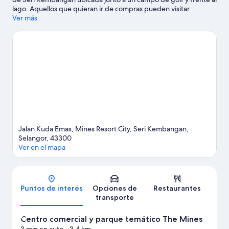
lago. Aquellos que quieran ir de compras pueden visitar
Pabellón Kuala Lumpur y Kuala Lumpur Sentral, mientras que
Ver más
quienes deseen conocer los puntos de interés más populares
del área pueden ir a Berjaya Times Square. ¿Quieres asistir a un
evento o partido mientras estás en la ciudad? Échale un vistazo a
lo que sucede en Estadio Nacional Bukit Jalil o Estadio Axiata
Arena.
Visitar nuestra guía de viaje de Seri Kembangan
Jalan Kuda Emas, Mines Resort City, Seri Kembangan,
Selangor, 43300
Ver en el mapa
Mapa
Puntos de interés
Opciones de
Restaurantes
transporte
Centro comercial y parque temático The Mines