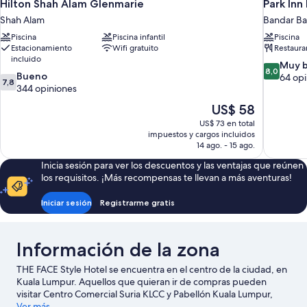
Hilton Shah Alam Glenmarie
Park Inn
Shah Alam
Bandar Ba
Piscina
Piscina infantil
Piscina
Estacionamiento
Wifi gratuito
Restaura
incluido
8.0
Muy 
8,0
7.8
Bueno
de
64 opi
7,8
de
344 opiniones
10,
10,
Muy
El
US$ 58
Bueno,
bueno,
precio
US$ 73 en total
344
64
actual
impuestos y cargos incluidos
opiniones
opiniones
es
14 ago. - 15 ago.
de
Inicia sesión para ver los descuentos y las ventajas que reúnen
US$ 58
los requisitos. ¡Más recompensas te llevan a más aventuras!
Iniciar sesión
Registrarme gratis
Información de la zona
THE FACE Style Hotel se encuentra en el centro de la ciudad, en
Kuala Lumpur. Aquellos que quieran ir de compras pueden
visitar Centro Comercial Suria KLCC y Pabellón Kuala Lumpur,
mientras que quienes deseen conocer los puntos de interés más
Ver más