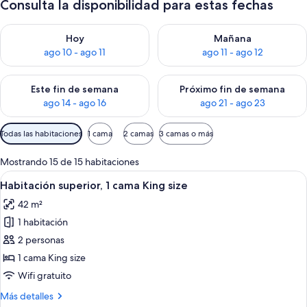
Consulta la disponibilidad para estas fechas
Consulta la disponibilidad para hoy ago 10 - ago 11
Consulta la disponibilidad par
Hoy
Mañana
ago 10 - ago 11
ago 11 - ago 12
Consulta la disponibilidad para este fin de semana ago 14 - ag
Consulta la disponibilidad pa
Este fin de semana
Próximo fin de semana
ago 14 - ago 16
ago 21 - ago 23
Filtros
Todas las habitaciones
1 cama
2 camas
3 camas o más
disponibles
para
Mostrando 15 de 15 habitaciones
las
Ver
Habitación de hotel con una cama gran
5
Habitación superior, 1 cama King size
habitaciones
todas
42 m²
las
1 habitación
fotos
de
2 personas
Habitación
1 cama King size
superior,
Wifi gratuito
1
Más
Más detalles
cama