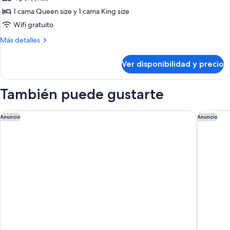
las
1 cama Queen size y 1 cama King size
fotos
de
Wifi gratuito
Two
Más
Más detalles
Bedroom
detalles
sobre
Deluxe
Ver disponibilidad y precio
Two
Bedroom
Deluxe
También puede gustarte
Hilton Shah Alam Glenmarie
Park Inn
Anuncio
Anuncio