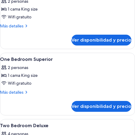
2 personas
las
1 cama King size
fotos
de
Wifi gratuito
Grand
Más
Más detalles
Premier
detalles
sobre
King
Ver disponibilidad y precio
Grand
Premier
King
Ver
Ropa de cama de alta calidad y cubre
4
One Bedroom Superior
todas
2 personas
las
1 cama King size
fotos
de
Wifi gratuito
One
Más
Más detalles
Bedroom
detalles
sobre
Superior
Ver disponibilidad y precio
One
Bedroom
Superior
Ver
Ropa de cama de alta calidad y cubre
8
Two Bedroom Deluxe
todas
4 personas