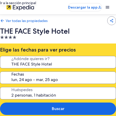
Ir a la sección principal
Descargar la app
Ver todas las propiedades
THE FACE Style Hotel
Propiedad
de
4.0
Elige las fechas para ver precios
estrellas
¿Adónde quieres ir?
Fechas
Huéspedes
Buscar