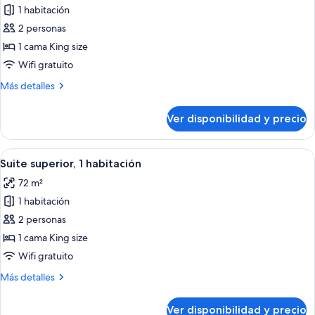
1 habitación
fotos
de
2 personas
Habitación
1 cama King size
Grand,
Wifi gratuito
1
Más
Más detalles
cama
detalles
King
sobre
Ver disponibilidad y precio
Habitación
size
Grand,
1
Ver
Una habitación de hotel moderna con un
5
cama
Suite superior, 1 habitación
todas
King
72 m²
size
las
1 habitación
fotos
de
2 personas
Suite
1 cama King size
superior,
Wifi gratuito
1
Más
Más detalles
habitación
detalles
sobre
Ver disponibilidad y precio
Suite