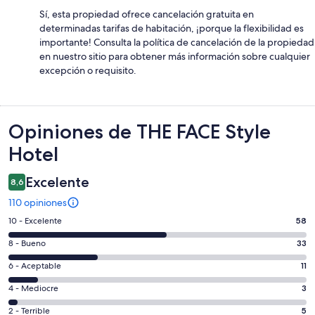
Sí, esta propiedad ofrece cancelación gratuita en
determinadas tarifas de habitación, ¡porque la flexibilidad es
importante! Consulta la política de cancelación de la propiedad
en nuestro sitio para obtener más información sobre cualquier
excepción o requisito.
Opiniones
Opiniones de THE FACE Style
Hotel
Excelente
8,6
110 opiniones
Evaluación:
10 - Excelente
58
10
Evaluación:
8 - Bueno
33
-
8
Excelente.
Evaluación:
6 - Aceptable
11
-
58
6
Bueno.
Evaluación:
4 - Mediocre
3
de
-
33
4
110
Aceptable.
Evaluación:
2 - Terrible
5