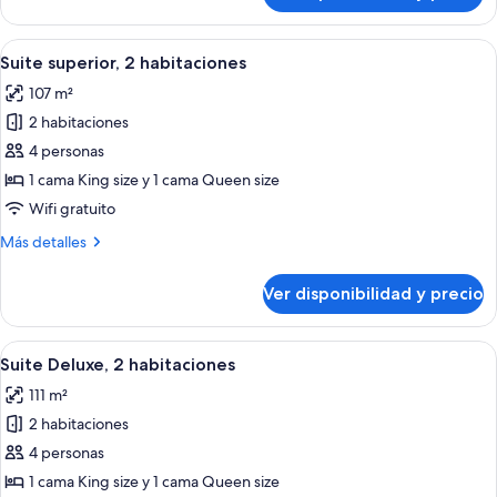
superior,
1
Ver
Habitación de hotel con una cama gra
5
habitación
Suite superior, 2 habitaciones
todas
107 m²
las
2 habitaciones
fotos
de
4 personas
Suite
1 cama King size y 1 cama Queen size
superior,
Wifi gratuito
2
Más
Más detalles
habitaciones
detalles
sobre
Ver disponibilidad y precio
Suite
superior,
2
Ver
Una habitación de hotel moderna con 
7
habitaciones
Suite Deluxe, 2 habitaciones
todas
111 m²
las
2 habitaciones
fotos
de
4 personas
Suite
1 cama King size y 1 cama Queen size