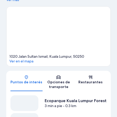
famosos del área pueden ir a Berjaya Times Square. ¿Quieres
asistir a un evento o partido mientras estás aquí? Échale un
vistazo al calendario de actividades de Estadio Nacional Bukit
Jalil.
Visitar nuestra guía de viaje de Kuala Lumpur
1020 Jalan Sultan Ismail, Kuala Lumpur, 50250
Ver en el mapa
Mapa
Puntos de interés
Opciones de
Restaurantes
transporte
Ecoparque Kuala Lumpur Forest
3 min a pie
- 0.3 km