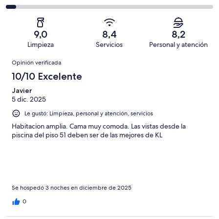
de
-
opiniones
11
2
110
Mediocre.
de
-
opiniones
3
110
Terrible.
de
9,0
8,4
8,2
opiniones
5
110
Limpieza
Servicios
Personal y atención
de
opiniones
Opiniones
110
Opinión verificada
opiniones
10/10 Excelente
Javier
5 dic. 2025
Le gustó: Limpieza, personal y atención, servicios
Habitacion amplia. Cama muy comoda. Las vistas desde la
piscina del piso 51 deben ser de las mejores de KL
Se hospedó 3 noches en diciembre de 2025
0