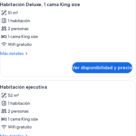
Ver
Habitación de hotel con una cama gran
5
cama
Habitación Deluxe, 1 cama King size
todas
King
51 m²
size
las
1 habitación
fotos
de
2 personas
Habitación
1 cama King size
Deluxe,
Wifi gratuito
1
Más
Más detalles
cama
detalles
King
sobre
Ver disponibilidad y precio
Habitación
size
Deluxe,
1
Ver
Una habitación de hotel moderna con 
5
cama
Habitación ejecutiva
todas
King
52 m²
size
las
1 habitación
fotos
de
2 personas
Habitación
1 cama King size
ejecutiva
Wifi gratuito
Más