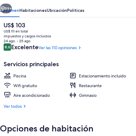
Hotel
erior
Siguiente
59+
Resumen
Habitaciones
Ubicación
Políticas
El
US$ 103
precio
US$ 111 en total
actual
impuestos y cargos incluidos
es
24 ago. - 25 ago.
de
Opiniones
Excelente
8,6
Ver las 110 opiniones
8,6 de 10
US$ 103
Servicios principales
Una piscina al aire libre
Piscina
Estacionamiento incluido
Wifi gratuito
Restaurante
Aire acondicionado
Gimnasio
Ver todos
Opciones de habitación