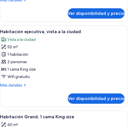
Más detalles
detalles
sobre
Ver disponibilidad y precio
Habitación
ejecutiva
Ver
Habitación de hotel con una cama grande
8
Habitación ejecutiva, vista a la ciudad
todas
Vista a la ciudad
las
52 m²
fotos
de
1 habitación
Habitación
2 personas
ejecutiva,
1 cama King size
vista
Wifi gratuito
a
Más
Más detalles
la
detalles
ciudad
sobre
Ver disponibilidad y precio
Habitación
ejecutiva,
vista
Ver
Una habitación de hotel moderna con 
5
a
Habitación Grand, 1 cama King size
todas
la
60 m²
ciudad
las