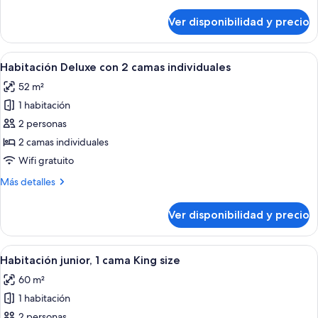
detalles
King
sobre
Ver disponibilidad y precio
Habitación
size
superior,
1
Ver
Habitación de hotel con dos camas, un
4
cama
Habitación Deluxe con 2 camas individuales
todas
King
52 m²
size
las
1 habitación
fotos
de
2 personas
Habitación
2 camas individuales
Deluxe
Wifi gratuito
con
Más
Más detalles
2
detalles
camas
sobre
Ver disponibilidad y precio
Habitación
individuales
Deluxe
con
Ver
Habitación de hotel con cama, sofá, m
5
2
Habitación junior, 1 cama King size
todas
camas
60 m²
individuales
las
1 habitación
fotos
de
2 personas