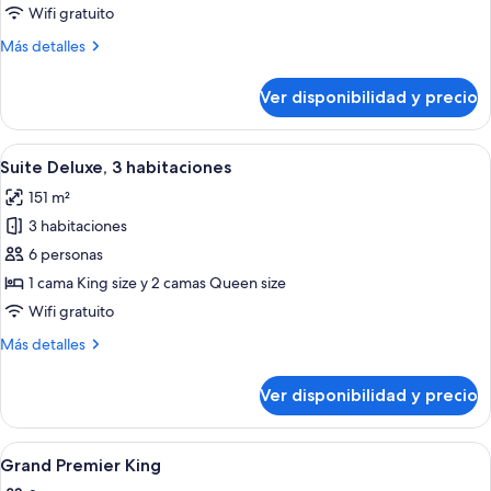
Deluxe,
Wifi gratuito
2
Más
Más detalles
habitaciones
detalles
sobre
Ver disponibilidad y precio
Suite
Deluxe,
2
Ver
Una habitación de hotel moderna con u
8
habitaciones
Suite Deluxe, 3 habitaciones
todas
151 m²
las
3 habitaciones
fotos
de
6 personas
Suite
1 cama King size y 2 camas Queen size
Deluxe,
Wifi gratuito
3
Más
Más detalles
habitaciones
detalles
sobre
Ver disponibilidad y precio
Suite
Deluxe,
3
Ver
Ropa de cama de alta calidad y cubre
5
habitaciones
Grand Premier King
todas