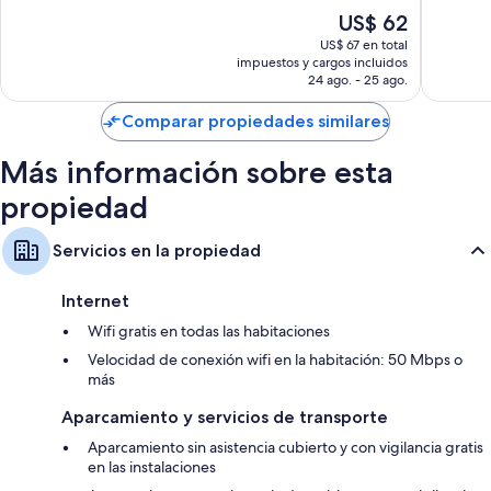
Armarios o vestidores, teteras/pavas eléctricas y servicio de limpieza
10,
10,
Centre
El
US$ 62
diario
Muy
Excepcio
(KLCC)
precio
bueno,
413
US$ 67 en total
actual
impuestos y cargos incluidos
1.009
opinion
es
24 ago. - 25 ago.
opiniones
de
US$ 62
Comparar propiedades similares
Más información sobre esta
propiedad
Servicios en la propiedad
Internet
Wifi gratis en todas las habitaciones
Velocidad de conexión wifi en la habitación: 50 Mbps o
más
Aparcamiento y servicios de transporte
Aparcamiento sin asistencia cubierto y con vigilancia gratis
en las instalaciones