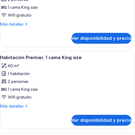
Habitación
1 cama King size
junior,
Wifi gratuito
1
Más
Más detalles
cama
detalles
King
sobre
Ver disponibilidad y precio
Habitación
size
junior,
1
Ver
Una habitación de hotel con una cama g
6
cama
Habitación Premier, 1 cama King size
todas
King
60 m²
size
las
1 habitación
fotos
de
2 personas
Habitación
1 cama King size
Premier,
Wifi gratuito
1
Más
Más detalles
cama
detalles
King
sobre
Ver disponibilidad y precio
Habitación
size
Premier,
1