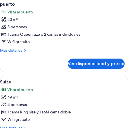
todas
ciudad
puerto
las
Vista al puerto
fotos
23 m²
de
3 personas
Habitación
con
1 cama Queen size o 2 camas individuales
1
Wifi gratuito
cama
Más
Más detalles
doble
detalles
o
sobre
Ver disponibilidad y precio
Habitación
2
con
individuales,
1
Ver
Habitación de hotel con una cama grand
vista
7
cama
Suite
todas
doble
al
Vista al puerto
o
las
puerto
2
49 m²
fotos
individuales,
de
4 personas
vista
Suite
al
1 cama King size y 1 sofá cama doble
puerto
Wifi gratuito
Más