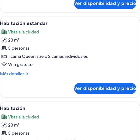
Two
Ver disponibilidad y precio
Standard
Beds
Room-
Two
Ver
Habitación de hotel con cama, lámparas
3
Beds
Habitación estándar
todas
Vista a la ciudad
las
23 m²
fotos
de
3 personas
Habitación
1 cama Queen size o 2 camas individuales
estándar
Wifi gratuito
Más
Más detalles
detalles
sobre
Ver disponibilidad y precio
Habitación
estándar
Ver
Habitación de hotel con una cama grand
3
Habitación
todas
Vista a la ciudad
las
23 m²
fotos
de
3 personas