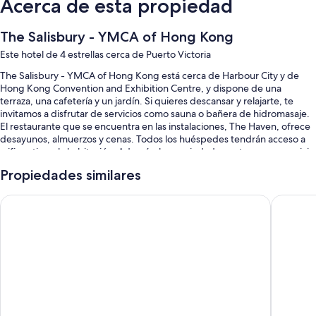
Acerca de esta propiedad
The Salisbury - YMCA of Hong Kong
Este hotel de 4 estrellas cerca de Puerto Victoria
The Salisbury - YMCA of Hong Kong está cerca de Harbour City y de
Hong Kong Convention and Exhibition Centre, y dispone de una
terraza, una cafetería y un jardín. Si quieres descansar y relajarte, te
invitamos a disfrutar de servicios como sauna o bañera de hidromasaje.
El restaurante que se encuentra en las instalaciones, The Haven, ofrece
desayunos, almuerzos y cenas. Todos los huéspedes tendrán acceso a
wifi gratis en la habitación. Además, la propiedad cuenta con un servicio
de lavandería/tintorería y una sala de fitness.
Propiedades similares
Se incluyen los siguientes beneficios adicionales:
Holiday Inn Golden Mile Hong Kong by IHG
Eaton H
Una piscina techada y una piscina para niños
Desayuno buffet con cargo, salas de reuniones y áreas para no
fumadores
Organización de bodas, recepción disponible las 24 horas y un salón
de eventos
Servicios de concierge, una caja de seguridad en la recepción y
asistencia turística y para la compra de entradas