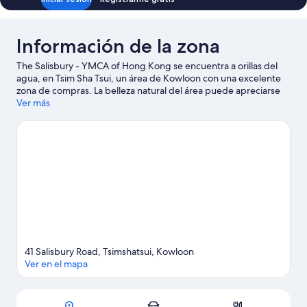
Información de la zona
The Salisbury - YMCA of Hong Kong se encuentra a orillas del
agua, en Tsim Sha Tsui, un área de Kowloon con una excelente
zona de compras. La belleza natural del área puede apreciarse
en Puerto Victoria y Kowloon Bay, mientras que Ocean Park y
Ver más
Complejo turístico Hong Kong Disneyland® Resort son algunos
de los puntos de interés más populares del área. También vale la
pena conocer Museo del Espacio de Hong Kong y Hong Kong
Cultural Centre.
Visitar nuestra guía de viaje de Kowloon
41 Salisbury Road, Tsimshatsui, Kowloon
Ver en el mapa
Mapa