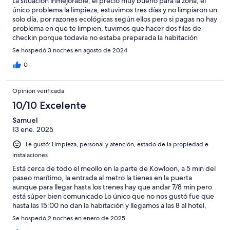
La situación inmejorable, el precio muy bueno para la zona, el
único problema la limpieza, estuvimos tres días y no limpiaron un
solo día, por razones ecológicas según ellos pero si pagas no hay
problema en que te limpien, tuvimos que hacer dos filas de
checkin porque todavía no estaba preparada la habitación
Se hospedó 3 noches en agosto de 2024
0
Opinión verificada
10/10 Excelente
Samuel
13 ene. 2025
Le gustó: Limpieza, personal y atención, estado de la propiedad e
instalaciones
Está cerca de todo el meollo en la parte de Kowloon, a 5 min del
paseo marítimo, la entrada al metro la tienes en la puerta
aunque para llegar hasta los trenes hay que andar 7/8 min pero
está súper bien comunicado Lo único que no nos gustó fue que
hasta las 15:00 no dan la habitación y llegamos a las 8 al hotel,
entiendo eso pero no se, un rato antes cuando ya la tenga
Se hospedó 2 noches en enero de 2025
preparada si, no hasta ese horario fijo Las ventanas no se