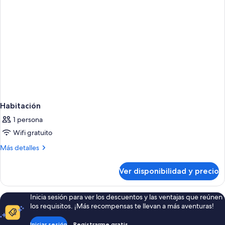
Habitación
1 persona
Wifi gratuito
Más
Más detalles
detalles
sobre
Ver disponibilidad y precio
Habitación
Inicia sesión para ver los descuentos y las ventajas que reúnen
los requisitos. ¡Más recompensas te llevan a más aventuras!
Iniciar sesión
Registrarme gratis