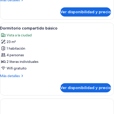
Más detalles
detalles
sobre
Ver disponibilidad y precio
Suite
Ver
Habitación de hotel con literas, suelo
5
Dormitorio compartido básico
todas
Vista a la ciudad
las
23 m²
fotos
de
1 habitación
Dormitorio
4 personas
compartido
2 literas individuales
básico
Wifi gratuito
Más
Más detalles
detalles
sobre
Ver disponibilidad y precio
Dormitorio
compartido
básico