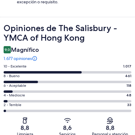
excepción o requisito.
Opiniones
Opiniones de The Salisbury -
YMCA of Hong Kong
Magnífico
9,0
1.677 opiniones
Evaluación:
10 - Excelente
1.017
10
Evaluación:
8 - Bueno
461
-
8
Excelente.
Evaluación:
6 - Aceptable
118
-
1017
6
Bueno.
Evaluación:
4 - Mediocre
48
de
-
461
4
1677
Aceptable.
Evaluación:
2 - Terrible
33
de
-
opiniones
118
2
1677
Mediocre.
de
-
opiniones
48
1677
Terrible.
de
8,8
8,6
8,8
opiniones
33
1677
Limpieza
Servicios
Personal y atención