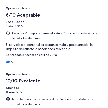
de
opiniones
Opiniones
1677
Opinión verificada
opiniones
6/10 Aceptable
Jose Cesar
7 abr. 2026
No le gustó: Limpieza, personal y atención, servicios, estado de la
propiedad e instalaciones
El servicio del personal es bastante malo y poco amable, la
limpieza del cuarto la hacen cada tercer dia.
Se hospedó 3 noches en abril de 2026
0
Opinión verificada
10/10 Excelente
Michael
11 ene. 2025
Le gustó: Limpieza, personal y atención, servicios, estado de la
propiedad e instalaciones