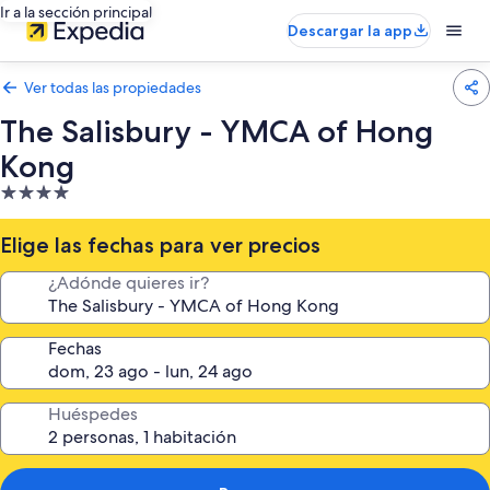
Ir a la sección principal
Descargar la app
Ver todas las propiedades
The Salisbury - YMCA of Hong
Kong
Propiedad
de
4.0
Elige las fechas para ver precios
estrellas
¿Adónde quieres ir?
Fechas
Huéspedes