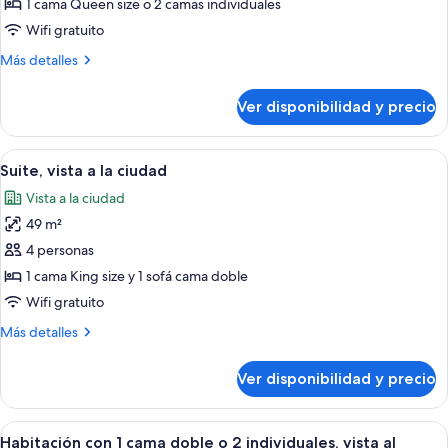
Habitación
1 cama Queen size o 2 camas individuales
Wifi gratuito
Más
Más detalles
detalles
sobre
Ver disponibilidad y precio
Habitación
Ver
Una habitación de hotel con una cama gr
5
Suite, vista a la ciudad
todas
Vista a la ciudad
las
49 m²
fotos
de
4 personas
Suite,
1 cama King size y 1 sofá cama doble
vista
Wifi gratuito
a
Más
Más detalles
la
detalles
ciudad
sobre
Ver disponibilidad y precio
Suite,
vista
a
Ver
Habitación de hotel con escritorio, sill
5
la
Habitación con 1 cama doble o 2 individuales, vista al