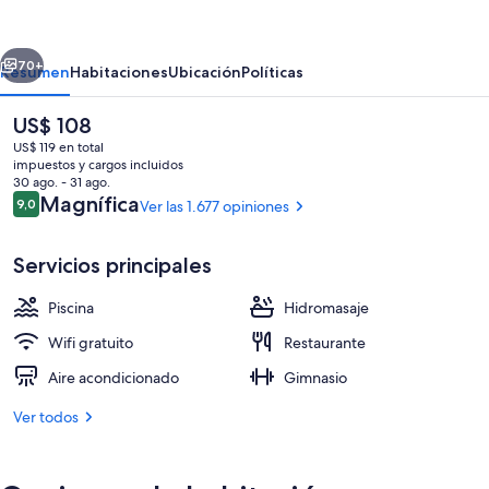
-
YMCA
erior
Siguiente
of
70+
Resumen
Habitaciones
Ubicación
Políticas
Hong
El
US$ 108
Kong
precio
US$ 119 en total
actual
impuestos y cargos incluidos
es
30 ago. - 31 ago.
de
Opiniones
Magnífica
9,0
Ver las 1.677 opiniones
9,0 de 10
US$ 108
Servicios principales
Exterior
Piscina
Hidromasaje
Wifi gratuito
Restaurante
Aire acondicionado
Gimnasio
Ver todos