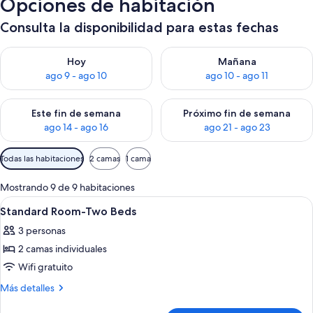
Opciones de habitación
Consulta la disponibilidad para estas fechas
Consulta la disponibilidad para hoy ago 9 - ago 10
Consulta la disponibilidad par
Hoy
Mañana
ago 9 - ago 10
ago 10 - ago 11
Consulta la disponibilidad para este fin de semana ago 14 - ag
Consulta la disponibilidad pa
Este fin de semana
Próximo fin de semana
ago 14 - ago 16
ago 21 - ago 23
Filtros
Todas las habitaciones
2 camas
1 cama
disponibles
para
Mostrando 9 de 9 habitaciones
las
Ver
Caja de seguridad en la habitación, escr
3
Standard Room-Two Beds
habitaciones
todas
3 personas
las
2 camas individuales
fotos
de
Wifi gratuito
Standard
Más
Más detalles
Room-
detalles
sobre