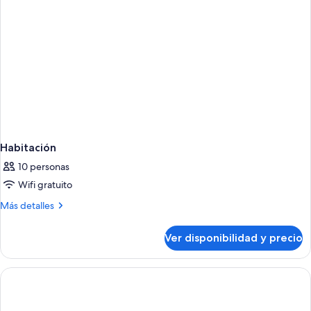
Habitación
10 personas
Wifi gratuito
Más
Más detalles
detalles
sobre
Ver disponibilidad y precio
Habitación