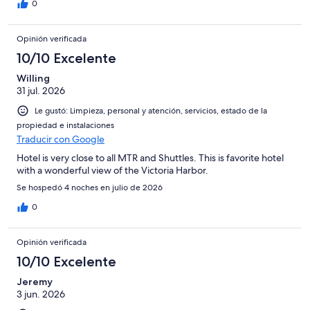
pueden abrir y estaría bien para airear la habitación, son de
0
papel de fumar pero no se escucha mucho ruido del exterior,
algo que tampoco nos gustó fue las almohadas que eran mas
Opinión verificada
finas que las de los aviones y que el suelo de moqueta lo hace un
poco guarro En general muy contento
10/10 Excelente
Willing
31 jul. 2026
Le gustó: Limpieza, personal y atención, servicios, estado de la
propiedad e instalaciones
Traducir con Google
Hotel is very close to all MTR and Shuttles. This is favorite hotel
with a wonderful view of the Victoria Harbor.
Se hospedó 4 noches en julio de 2026
0
Opinión verificada
10/10 Excelente
Jeremy
3 jun. 2026