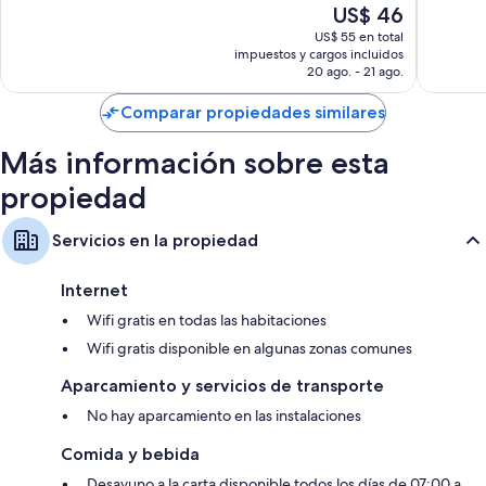
algunos artículos gratuitos.
El
US$ 46
Muy
Bueno,
precio
También se incluyen los siguientes servicios adicionales:
bueno,
713
US$ 55 en total
actual
impuestos y cargos incluidos
1.000
opinion
es
Baños con duchas y artículos de tocador gratuitos
20 ago. - 21 ago.
opiniones
de
Smart TV de 32 pulgadas con canales de televisión digitales
US$ 46
Comparar propiedades similares
Balcones, refrigeradores y teteras/pavas eléctricas
Más información sobre esta
propiedad
Servicios en la propiedad
Internet
Wifi gratis en todas las habitaciones
Wifi gratis disponible en algunas zonas comunes
Aparcamiento y servicios de transporte
No hay aparcamiento en las instalaciones
Comida y bebida
Desayuno a la carta disponible todos los días de 07:00 a