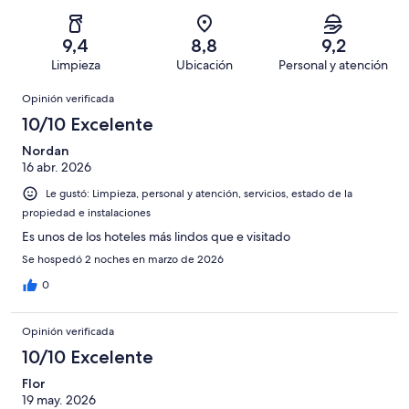
734
Mediocre.
de
-
opiniones
35
734
Terrible.
de
9,4
8,8
9,2
opiniones
32
734
Limpieza
Ubicación
Personal y atención
de
opiniones
Opiniones
734
Opinión verificada
opiniones
10/10 Excelente
Nordan
16 abr. 2026
Le gustó: Limpieza, personal y atención, servicios, estado de la
propiedad e instalaciones
Es unos de los hoteles más lindos que e visitado
Se hospedó 2 noches en marzo de 2026
0
Opinión verificada
10/10 Excelente
Flor
19 may. 2026