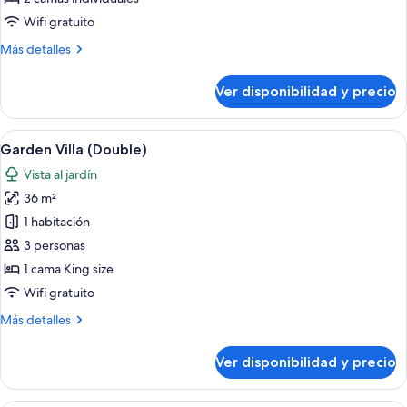
Tropical
Wifi gratuito
Villa
Más
Más detalles
(Twin)
detalles
sobre
Ver disponibilidad y precio
Tropical
Villa
(Twin)
Ver
Habitación con decoración de bambú, u
15
Garden Villa (Double)
todas
Vista al jardín
las
36 m²
fotos
de
1 habitación
Garden
3 personas
Villa
1 cama King size
(Double)
Wifi gratuito
Más
Más detalles
detalles
sobre
Ver disponibilidad y precio
Garden
Villa
(Double)