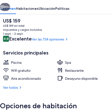
Beach
erior
Siguiente
Resort
89+
Resumen
Habitaciones
Ubicación
Políticas
El
US$ 159
precio
US$ 189 en total
actual
impuestos y cargos incluidos
es
1 sept. - 2 sept.
de
Opiniones
Excelente
8,8
Ver las 734 opiniones
8,8 de 10
US$ 159
Servicios principales
Vista aérea
Piscina
Spa
Wifi gratuito
Restaurante
Aire acondicionado
Desayuno disponible
Ver todos
Opciones de habitación