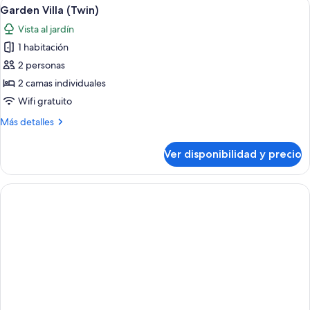
Ver
Habitación con decoración de bambú, d
17
Garden Villa (Twin)
todas
Vista al jardín
las
1 habitación
fotos
de
2 personas
Garden
2 camas individuales
Villa
Wifi gratuito
(Twin)
Más
Más detalles
detalles
sobre
Ver disponibilidad y precio
Garden
Villa
(Twin)