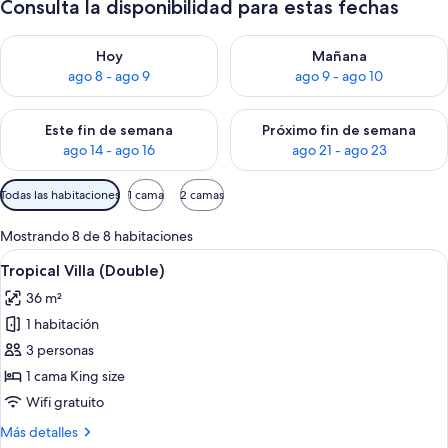
Consulta la disponibilidad para estas fechas
Consulta la disponibilidad para hoy ago 8 - ago 9
Consulta la disponibilidad pa
Hoy
Mañana
ago 8 - ago 9
ago 9 - ago 10
Consulta la disponibilidad para este fin de semana ago 14 - ag
Consulta la disponibilidad pa
Este fin de semana
Próximo fin de semana
ago 14 - ago 16
ago 21 - ago 23
Filtros
Todas las habitaciones
1 cama
2 camas
disponibles
para
Mostrando 8 de 8 habitaciones
las
Ver
Habitación con decoración de bambú, u
15
Tropical Villa (Double)
habitaciones
todas
36 m²
las
1 habitación
fotos
de
3 personas
Tropical
1 cama King size
Villa
Wifi gratuito
(Double)
Más
Más detalles