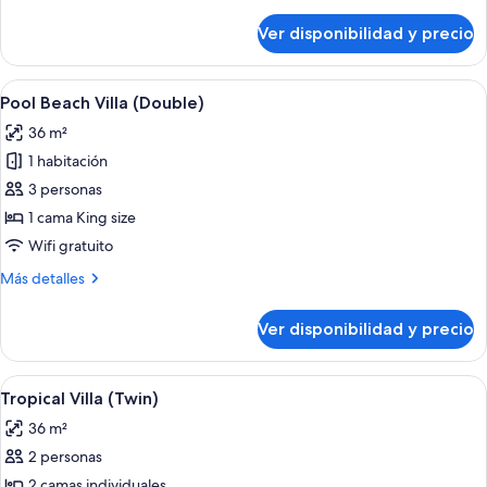
detalles
sobre
Ver disponibilidad y precio
Tropical
Villa
(Double)
Ver
Una habitación de madera con una cama
14
Pool Beach Villa (Double)
todas
36 m²
las
1 habitación
fotos
de
3 personas
Pool
1 cama King size
Beach
Wifi gratuito
Villa
Más
Más detalles
(Double)
detalles
sobre
Ver disponibilidad y precio
Pool
Beach
Villa
Ver
Habitación con decoración de bambú, d
17
(Double)
Tropical Villa (Twin)
todas
36 m²
las
2 personas
fotos
de
2 camas individuales