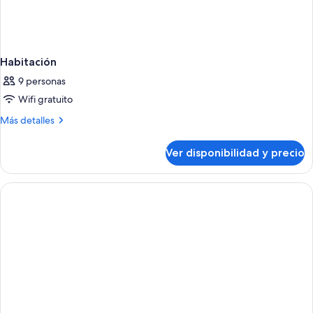
Habitación
9 personas
Wifi gratuito
Más
Más detalles
detalles
sobre
Ver disponibilidad y precio
Habitación