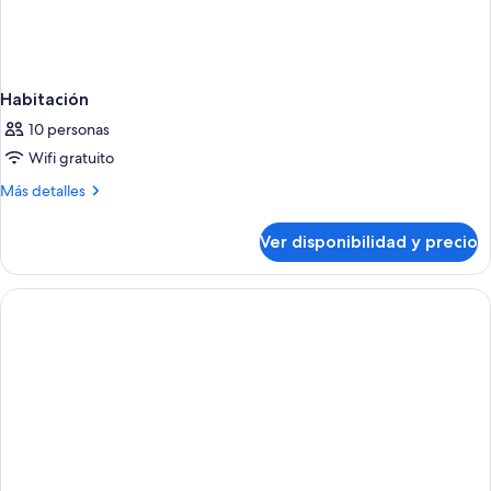
Habitación
10 personas
Wifi gratuito
Más
Más detalles
detalles
sobre
Ver disponibilidad y precio
Habitación