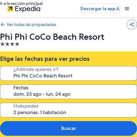
Ir a la sección principal
Descargar la app
Ver todas las propiedades
Phi Phi CoCo Beach Resort
Propiedad
de
4.0
Elige las fechas para ver precios
estrellas
¿Adónde quieres ir?
Fechas
Huéspedes
Buscar