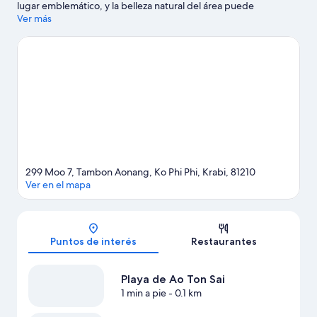
lugar emblemático, y la belleza natural del área puede
apreciarse en Long Beach y Bahía de Loh Dalam. También
Ver más
puedes darte una vuelta por Muelle Tonsai y Bahía Ton Sai.
¿Quieres mojarte un poco? En la zona te esperan muchas
aventuras con actividades como snorkel y pesca.
Visitar nuestra
guía de viaje de Ko Phi Phi
299 Moo 7, Tambon Aonang, Ko Phi Phi, Krabi, 81210
Ver en el mapa
Mapa
Puntos de interés
Restaurantes
Playa de Ao Ton Sai
1 min a pie
- 0.1 km