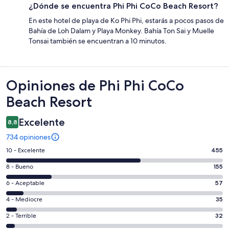
¿Dónde se encuentra Phi Phi CoCo Beach Resort?
En este hotel de playa de Ko Phi Phi, estarás a pocos pasos de
Bahía de Loh Dalam y Playa Monkey. Bahía Ton Sai y Muelle
Tonsai también se encuentran a 10 minutos.
Opiniones
Opiniones de Phi Phi CoCo
Beach Resort
Excelente
8,8
734 opiniones
Evaluación:
10 - Excelente
455
10
Evaluación:
8 - Bueno
155
-
8
Excelente.
Evaluación:
6 - Aceptable
57
-
455
6
Bueno.
Evaluación:
4 - Mediocre
35
de
-
155
4
734
Aceptable.
Evaluación:
2 - Terrible
32
de
-
opiniones
57
2