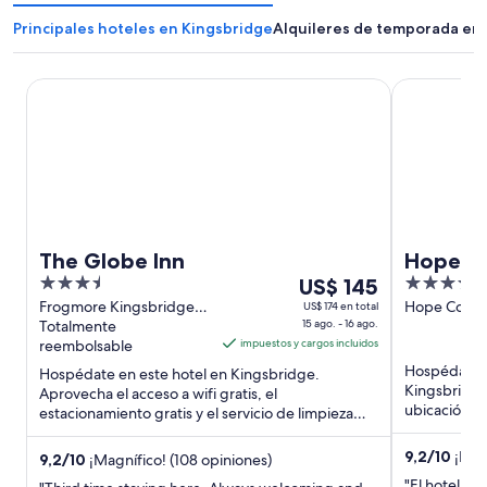
Principales hoteles en Kingsbridge
Alquileres de temporada en
The Globe Inn
Hope & Anc
The Globe Inn
Hope &
3.5
Del
4
US$ 145
out
15
out
Frogmore Kingsbridge
Hope Cove 
US$ 174 en total
England
Totalmente
15 ago. - 16 ago.
England
of
ago
of
reembolsable
impuestos y cargos incluidos
5
al
5
Hospédate e
Hospédate en este hotel en Kingsbridge.
16
Kingsbridge.
Aprovecha el acceso a wifi gratis, el
ago,
ubicación sob
estacionamiento gratis y el servicio de limpieza
el
habitación. 
diario. Estarás muy cerca de atracciones ...
precio
9,2
/
10
¡Magn
9,2
/
10
¡Magnífico! (108 opiniones)
por
"El hotel no