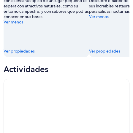
con el encanto típico de un lugar pequeño te
Descubre el sabor de es
Graham
espera con atractivos naturales, como su
sus increíbles restauran
Lindsay
entorno campestre, y con sabores que podrás
para salidas nocturnas.
conocer en sus bares.
Ver menos
Ver menos
Ver propiedades
Ver propiedades
Actividades
Tour por la costa de Devon