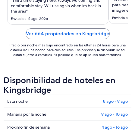
"Third time staying here. Always welcoming and
noche
para person
comfortable stay. Will use again when im back in
es
imágenes de 
the area"
de
web no corr
Enviada el 4 d
Enviada el 5 ago. 2026
US$ 145
definitiva.
optas por un
final no cor
Ver 664 propiedades en Kingsbridge
Precio por noche más bajo encontrado en las últimas 24 horas para una
estadía de una noche para dos adultos. Los precios y la disponibilidad
están sujetos a cambios. Es posible que se apliquen más términos.
Disponibilidad de hoteles en
Kingsbridge
Ver
Esta noche
8 ago - 9 ago
precios
de
Ver
Mañana por la noche
9 ago - 10 ago
propiedades
precios
en
de
Ver
Próximo fin de semana
14 ago - 16 ago
Kingsbridge
propiedades
precios