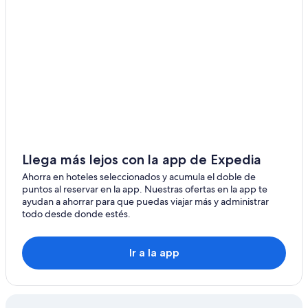
Bolberry
Aveton Gifford
Bantham
Goveton
Malborough
South Huish
Llega más lejos con la app de Expedia
West Alvington
Ahorra en hoteles seleccionados y acumula el doble de
puntos al reservar en la app. Nuestras ofertas en la app te
Frogmore y Sherford
ayudan a ahorrar para que puedas viajar más y administrar
todo desde donde estés.
Charleton
Buckland-Tout-Saints
Ir a la app
Chivelstone
Halwell y Moreleigh