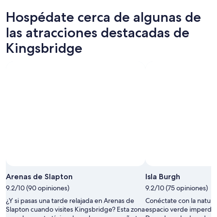
para
en
de
Hospédate cerca de algunas de
esta
Kingsbridge
propiedades
noche,
para
en
las atracciones destacadas de
8
mañana
Kingsbridge
Kingsbridge
ago
por
para
-
la
el
9
noche,
próximo
ago
9
fin
ago
de
-
semana,
10
14
ago
ago
-
16
ago
Foto tomada por Graham Lindsay
Fot
Foto
de
Arenas de Slapton
Isla Burgh
uso
9.2/10 (90 opiniones)
9.2/10 (75 opiniones)
libre
¿Y si pasas una tarde relajada en Arenas de
Conéctate con la natura
tomada
Slapton cuando visites Kingsbridge? Esta zona
espacio verde imperdib
por