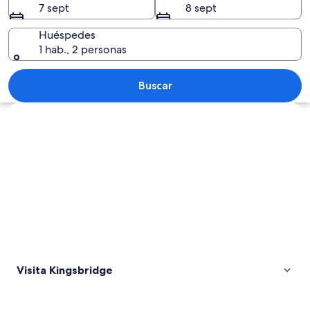
7 sept
8 sept
Huéspedes
1 hab., 2 personas
Un río tranquilo con barcos, una orilla
Buscar
Ver mapa
Visita Kingsbridge