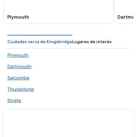
Plymouth
Dartmou
Ciudades cerca de Kingsbridge
Lugares de interés
Plymouth
Dartmouth
Salcombe
Thurlestone
Strete
Torcross
South Pool
Beesands