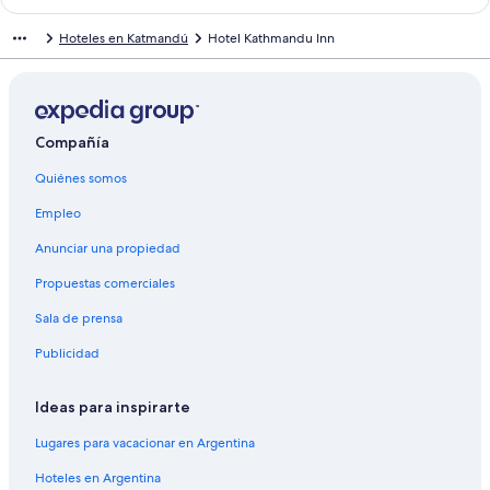
a
l
c
a
Hoteles en Katmandú
Hotel Kathmandu Inn
e
c
p
e
a
p
r
a
a
r
a
a
Compañía
b
a
Quiénes somos
r
b
i
r
Empleo
r
i
l
r
Anunciar una propiedad
a
l
p
a
Propuestas comerciales
á
p
g
á
Sala de prensa
i
g
Publicidad
n
i
a
n
d
a
Ideas para inspirarte
e
d
L
e
Lugares para vacacionar en Argentina
a
L
l
o
Hoteles en Argentina