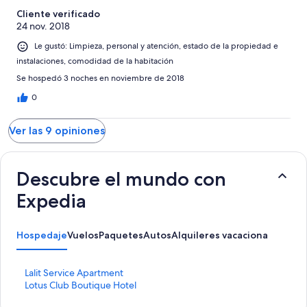
Cliente verificado
24 nov. 2018
Le gustó: Limpieza, personal y atención, estado de la propiedad e
instalaciones, comodidad de la habitación
Se hospedó 3 noches en noviembre de 2018
0
Ver las 9 opiniones
Descubre el mundo con
Expedia
Hospedaje
Vuelos
Paquetes
Autos
Alquileres vacacionales
Activ
E
Lalit Service Apartment
n
E
Lotus Club Boutique Hotel
l
n