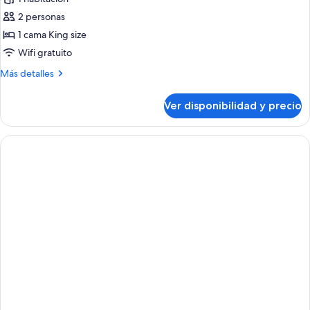
2 personas
1 cama King size
Wifi gratuito
Más
Más detalles
detalles
sobre
Ver disponibilidad y precio
Habitación