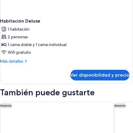
Habitación Deluxe
1 habitación
2 personas
1 cama doble y 1 cama individual
Wifi gratuito
Más
Más detalles
detalles
sobre
Ver disponibilidad y precio
Habitación
Deluxe
También puede gustarte
Gaas Baas Co Private Limited
Hotel An
Anuncio
Anuncio