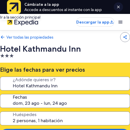
Cámbiate a la app
Accede a descuentos al instante con la app
Ir a la sección principal
Descargar la app
Ver todas las propiedades
Hotel Kathmandu Inn
Propiedad
de
3.0
Elige las fechas para ver precios
estrellas
¿Adónde quieres ir?
Fechas
Huéspedes