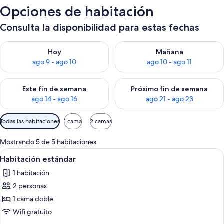
Opciones de habitación
Consulta la disponibilidad para estas fechas
Consulta la disponibilidad para hoy ago 9 - ago 10
Consulta la disponibilidad par
Hoy
Mañana
ago 9 - ago 10
ago 10 - ago 11
Consulta la disponibilidad para este fin de semana ago 14 - ag
Consulta la disponibilidad pa
Este fin de semana
Próximo fin de semana
ago 14 - ago 16
ago 21 - ago 23
Filtros
Todas las habitaciones
1 cama
2 camas
disponibles
para
Mostrando 5 de 5 habitaciones
las
Ver
Escritorio, wifi gratis y ropa de cama
5
Habitación estándar
habitaciones
todas
1 habitación
las
2 personas
fotos
de
1 cama doble
Habitación
Wifi gratuito
estándar