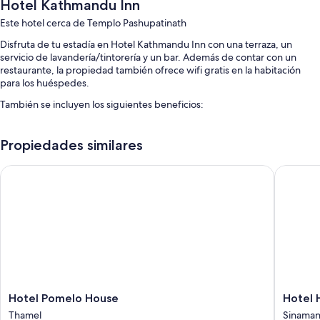
Hotel Kathmandu Inn
Este hotel cerca de Templo Pashupatinath
Disfruta de tu estadía en Hotel Kathmandu Inn con una terraza, un
servicio de lavandería/tintorería y un bar. Además de contar con un
restaurante, la propiedad también ofrece wifi gratis en la habitación
para los huéspedes.
También se incluyen los siguientes beneficios:
Estacionamiento gratis
Propiedades similares
Desayuno continental con cargo, resguardo de equipaje y áreas
para no fumadores
Hotel Pomelo House
Hotel H
Recepción disponible las 24 horas
Características de las habitaciones
En Hotel Kathmandu Inn, todas las habitaciones brindan comodidades
como aire acondicionado. Además, incluyen otros servicios como wifi
gratis.
También se incluyen los siguientes beneficios adicionales en todas las
habitaciones:
Hotel
Hotel
Hotel Pomelo House
Hotel
Baños con duchas y artículos de tocador gratuitos
Pomelo
Hema
Thamel
Sinaman