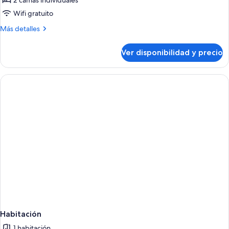
2 camas individuales
Wifi gratuito
Más
Más detalles
detalles
sobre
Ver disponibilidad y precio
Habitación
Deluxe
Habitación
1 habitación