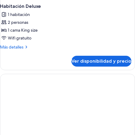
Habitación Deluxe
1 habitación
2 personas
1 cama King size
Wifi gratuito
Más
Más detalles
detalles
sobre
Ver disponibilidad y precio
Habitación
Deluxe