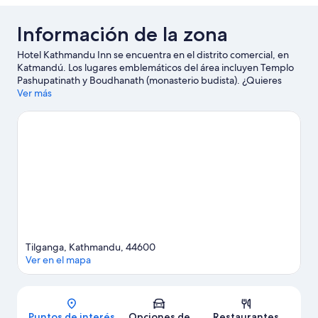
Información de la zona
Hotel Kathmandu Inn se encuentra en el distrito comercial, en
Katmandú. Los lugares emblemáticos del área incluyen Templo
Pashupatinath y Boudhanath (monasterio budista). ¿Quieres
asistir a un evento o partido mientras estás en la ciudad? Échale
Ver más
un vistazo a lo que sucede en National Stadium o Estadio
Dasarath Rangasala.
Visitar nuestra guía de viaje de Katmandú
Tilganga, Kathmandu, 44600
Ver en el mapa
Mapa
Puntos de interés
Opciones de
Restaurantes