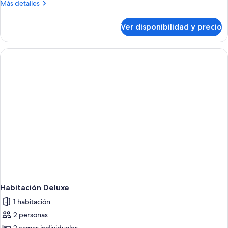
Más
Más detalles
detalles
sobre
Ver disponibilidad y precio
Habitación
estándar
Habitación Deluxe
1 habitación
2 personas