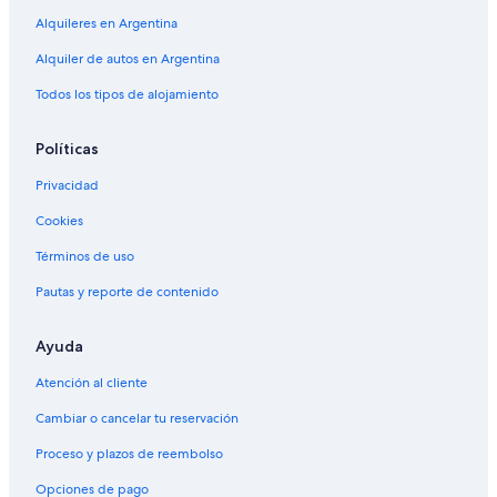
i
t
Alquileres en Argentina
t
u
S
s
Alquiler de autos en Argentina
e
C
r
l
Todos los tipos de alojamiento
v
u
i
b
c
B
Políticas
e
o
A
u
Privacidad
p
t
Cookies
a
i
r
q
Términos de uso
t
u
m
e
Pautas y reporte de contenido
e
H
n
o
t
t
Ayuda
e
Atención al cliente
l
Cambiar o cancelar tu reservación
Proceso y plazos de reembolso
Opciones de pago