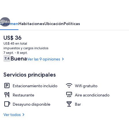
Inn
erior
Siguiente
15+
Resumen
Habitaciones
Ubicación
Políticas
El
US$ 36
precio
US$ 45 en total
actual
impuestos y cargos incluidos
es
7 sept. - 8 sept.
de
Opiniones
Buena
7,4
Ver las 9 opiniones
7,4 de 10
US$ 36
Servicios principales
Detalle interior
Estacionamiento incluido
Wifi gratuito
Restaurante
Aire acondicionado
Desayuno disponible
Bar
Ver todos