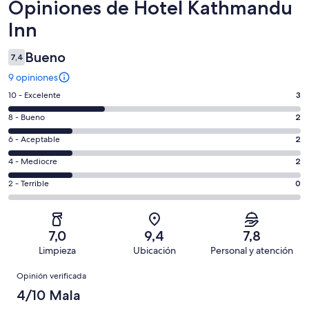
Opiniones
Opiniones de Hotel Kathmandu
Inn
Bueno
7,4
9 opiniones
Evaluación:
10 - Excelente
3
10
Evaluación:
8 - Bueno
2
-
8
Excelente.
Evaluación:
6 - Aceptable
2
-
3
6
Bueno.
Evaluación:
4 - Mediocre
2
de
-
2
4
9
Aceptable.
Evaluación:
2 - Terrible
0
de
-
opiniones
2
2
9
Mediocre.
de
-
opiniones
2
9
Terrible.
de
7,0
9,4
7,8
opiniones
0
9
Limpieza
Ubicación
Personal y atención
de
opiniones
Opiniones
9
Opinión verificada
opiniones
4/10 Mala