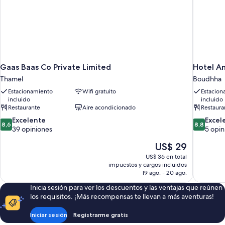
Gaas Baas Co Private Limited
Hotel A
Thamel
Boudhha
Estacionamiento
Wifi gratuito
Estacion
incluido
incluido
Restaurante
Aire acondicionado
Restaura
8.6
8.8
Excelente
Excel
8,6
8,8
de
de
39 opiniones
5 opin
10,
10,
El
US$ 29
Excelente,
Excelente
precio
39
5
US$ 36 en total
actual
opiniones
opiniones
impuestos y cargos incluidos
es
19 ago. - 20 ago.
de
Inicia sesión para ver los descuentos y las ventajas que reúnen
US$ 29
los requisitos. ¡Más recompensas te llevan a más aventuras!
Iniciar sesión
Registrarme gratis