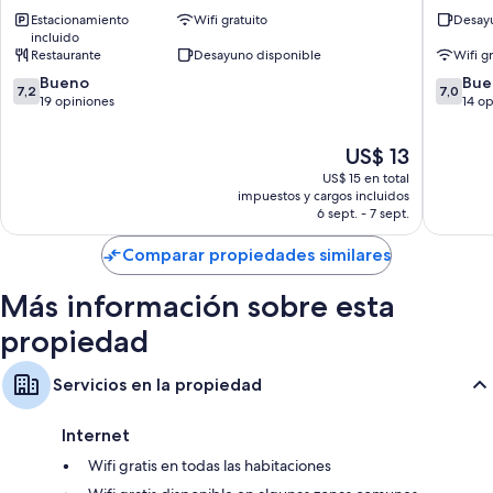
House
Sinaman
Televisiones de pantalla plana con canales de televisión por cable
Estacionamiento
Wifi gratuito
Desayu
Thamel
incluido
Servicio de limpieza diario y escritorios
Restaurante
Desayuno disponible
Wifi g
7.2
7.0
Bueno
Bue
7,2
7,0
de
de
19 opiniones
14 o
10,
10,
Bueno,
Bueno,
El
US$ 13
19
14
precio
US$ 15 en total
opiniones
opinion
actual
impuestos y cargos incluidos
es
6 sept. - 7 sept.
de
US$ 13
Comparar propiedades similares
Más información sobre esta
propiedad
Servicios en la propiedad
Internet
Wifi gratis en todas las habitaciones