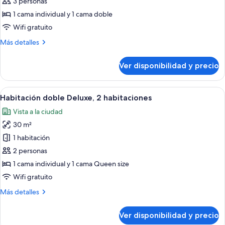
Habitación
3 personas
triple
1 cama individual y 1 cama doble
estándar,
Wifi gratuito
3
Más
Más detalles
habitaciones
detalles
sobre
Ver disponibilidad y precio
Habitación
triple
estándar,
Ver
Habitación de hotel con dos camas, un e
5
3
Habitación doble Deluxe, 2 habitaciones
todas
habitaciones
Vista a la ciudad
las
30 m²
fotos
de
1 habitación
Habitación
2 personas
doble
1 cama individual y 1 cama Queen size
Deluxe,
Wifi gratuito
2
Más
Más detalles
habitaciones
detalles
sobre
Ver disponibilidad y precio
Habitación