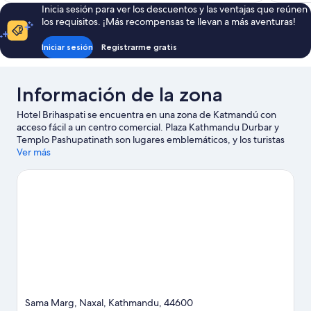
de
Inicia sesión para ver los descuentos y las ventajas que reúnen
US$ 29
los requisitos. ¡Más recompensas te llevan a más aventuras!
Iniciar sesión
Registrarme gratis
Información de la zona
Hotel Brihaspati se encuentra en una zona de Katmandú con
acceso fácil a un centro comercial. Plaza Kathmandu Durbar y
Templo Pashupatinath son lugares emblemáticos, y los turistas
que quieran ir de compras pueden visitar Durbar Marg.
Ver más
También puedes darte una vuelta por Museo del Palacio de
Narayanhity y Boudhanath (monasterio budista). Si quieres
relajarte y darte un gusto, encontrarás spas, y si buscas un poco
más de aventura, puedes hacer bici de montaña y caminatas o
ciclismo en senderos en los alrededores.
Visitar nuestra guía de
viaje de Katmandú
Sama Marg, Naxal, Kathmandu, 44600