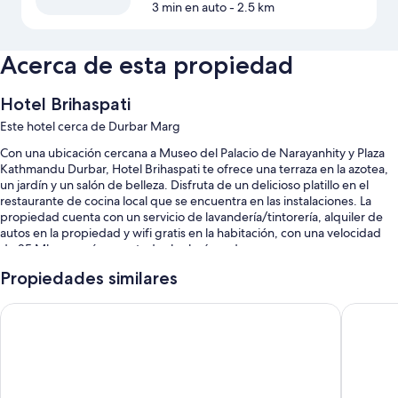
3 min en auto
- 2.5 km
Acerca de esta propiedad
Hotel Brihaspati
Este hotel cerca de Durbar Marg
Con una ubicación cercana a Museo del Palacio de Narayanhity y Plaza
Kathmandu Durbar, Hotel Brihaspati te ofrece una terraza en la azotea,
un jardín y un salón de belleza. Disfruta de un delicioso platillo en el
restaurante de cocina local que se encuentra en las instalaciones. La
propiedad cuenta con un servicio de lavandería/tintorería, alquiler de
autos en la propiedad y wifi gratis en la habitación, con una velocidad
de 25 Mbps o más, para todos los huéspedes.
Se incluyen los siguientes beneficios adicionales:
Propiedades similares
Estacionamiento gratis
Kathmandu Peace Home
Royal As
Desayuno completo con cargo, traslado del aeropuerto al hotel y
resguardo de equipaje
Servicios de concierge, un cajero automático o servicios bancarios y
una caja de seguridad en la recepción