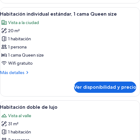
doble
Deluxe,
Ver
Habitación de hotel con cama, escritorio
3
2
Habitación individual estándar, 1 cama Queen size
todas
habitaciones
Vista a la ciudad
las
20 m²
fotos
de
1 habitación
Habitación
1 persona
individual
1 cama Queen size
estándar,
Wifi gratuito
1
Más
Más detalles
cama
detalles
Queen
sobre
Ver disponibilidad y precio
size
Habitación
individual
estándar,
Ver
Habitación de hotel con una cama con 
4
1
Habitación doble de lujo
todas
cama
Vista al valle
Queen
las
size
31 m²
fotos
de
1 habitación
Habitación