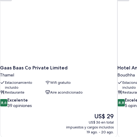
Gaas Baas Co Private Limited
Hotel A
Thamel
Boudhha
Estacionamiento
Wifi gratuito
Estacion
incluido
incluido
Restaurante
Aire acondicionado
Restaura
8.6
8.8
Excelente
Excel
8,6
8,8
de
de
39 opiniones
5 opin
10,
10,
El
US$ 29
Excelente,
Excelente
precio
39
5
US$ 36 en total
actual
opiniones
opiniones
impuestos y cargos incluidos
es
19 ago. - 20 ago.