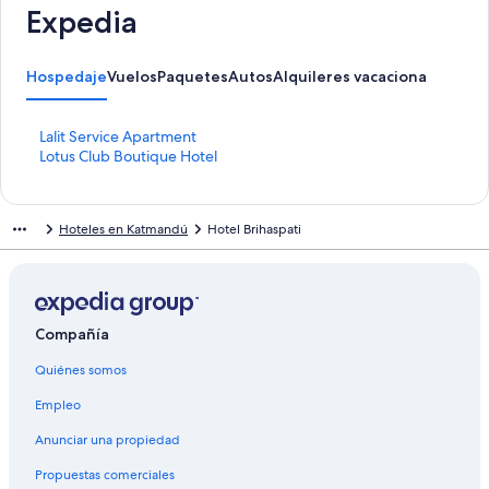
Expedia
Hospedaje
Vuelos
Paquetes
Autos
Alquileres vacacionales
Activ
E
Lalit Service Apartment
n
E
Lotus Club Boutique Hotel
l
n
a
l
c
a
Hoteles en Katmandú
Hotel Brihaspati
e
c
p
e
a
p
r
a
a
r
a
a
Compañía
b
a
Quiénes somos
r
b
i
r
Empleo
r
i
l
r
Anunciar una propiedad
a
l
p
a
Propuestas comerciales