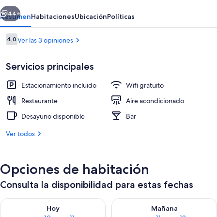
erior
Siguiente
44+
Resumen
Habitaciones
Ubicación
Políticas
Opiniones
4,0
Ver las 3 opiniones
4,0 de 10
Servicios principales
Estacionamiento incluido
Wifi gratuito
Restaurante
Aire acondicionado
Desayuno disponible
Bar
Fachada de la propiedad por la tarde
Ver todos
Opciones de habitación
Consulta la disponibilidad para estas fechas
Consulta la disponibilidad para hoy ago 10 - ago 11
Consulta la disponibilidad par
Hoy
Mañana