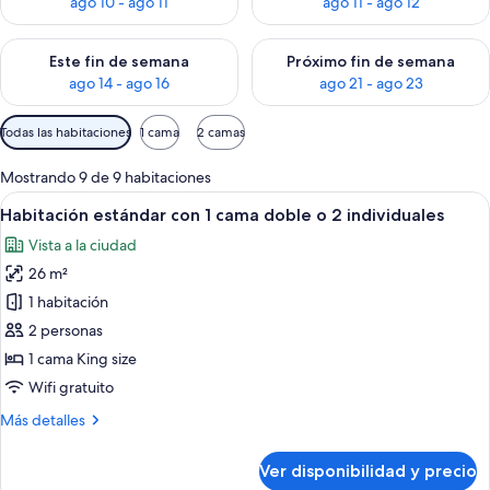
ago 10 - ago 11
ago 11 - ago 12
Consulta la disponibilidad para este fin de semana ago 14 - ag
Consulta la disponibilidad pa
Este fin de semana
Próximo fin de semana
ago 14 - ago 16
ago 21 - ago 23
Filtros
Todas las habitaciones
1 cama
2 camas
disponibles
para
Mostrando 9 de 9 habitaciones
las
Ver
Una cama bien hecha con cabecera de 
6
Habitación estándar con 1 cama doble o 2 individuales
habitaciones
todas
Vista a la ciudad
las
26 m²
fotos
de
1 habitación
Habitación
2 personas
estándar
1 cama King size
con
Wifi gratuito
1
Más
Más detalles
cama
detalles
doble
sobre
Ver disponibilidad y precio
o
Habitación