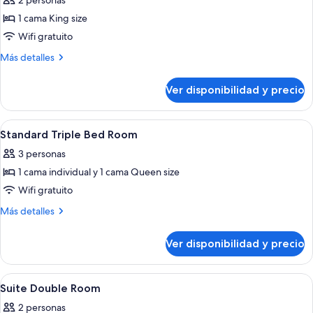
2 personas
doble
1 cama King size
de
Wifi gratuito
lujo
Más
Más detalles
detalles
sobre
Ver disponibilidad y precio
Habitación
doble
de
Ver
Ropa de cama de alta calidad y colch
3
lujo
Standard Triple Bed Room
todas
3 personas
las
1 cama individual y 1 cama Queen size
fotos
de
Wifi gratuito
Standard
Más
Más detalles
Triple
detalles
sobre
Bed
Ver disponibilidad y precio
Standard
Room
Triple
Bed
Ver
Ropa de cama de alta calidad y colch
6
Room
Suite Double Room
todas
2 personas
las