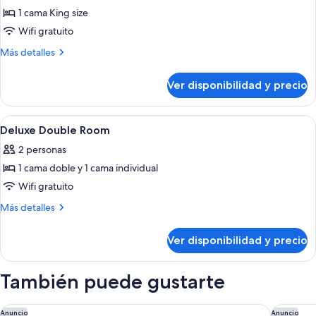
1 cama King size
fotos
de
Wifi gratuito
Suite
Más
Más detalles
Double
detalles
sobre
Room
Ver disponibilidad y precio
Suite
Double
Room
Ver
Ropa de cama de alta calidad y colch
5
Deluxe Double Room
todas
2 personas
las
1 cama doble y 1 cama individual
fotos
de
Wifi gratuito
Deluxe
Más
Más detalles
Double
detalles
sobre
Room
Ver disponibilidad y precio
Deluxe
Double
Room
También puede gustarte
Gaas Baas Co Private Limited
Hotel An
Anuncio
Anuncio