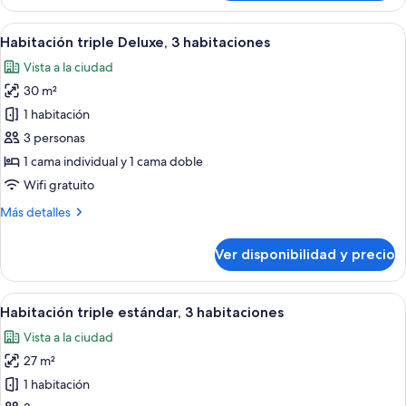
estándar
2
con
Ver
Habitación de hotel con tres camas de
individuales
4
1
Habitación triple Deluxe, 3 habitaciones
todas
cama
Vista a la ciudad
doble
las
o
30 m²
fotos
2
de
1 habitación
individuales
Habitación
3 personas
triple
1 cama individual y 1 cama doble
Deluxe,
Wifi gratuito
3
Más
Más detalles
habitaciones
detalles
sobre
Ver disponibilidad y precio
Habitación
triple
Deluxe,
Ver
Cama doble con cabecera de madera y
5
3
Habitación triple estándar, 3 habitaciones
todas
habitaciones
Vista a la ciudad
las
27 m²
fotos
de
1 habitación