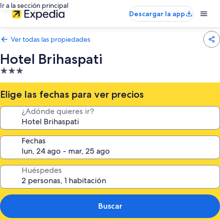
Ir a la sección principal
Descargar la app
Ver todas las propiedades
Hotel Brihaspati
Propiedad
de
3.0
Elige las fechas para ver precios
estrellas
¿Adónde quieres ir?
Fechas
Huéspedes
Buscar