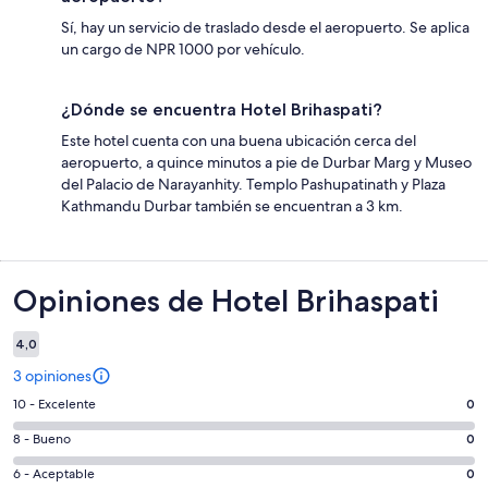
Sí, hay un servicio de traslado desde el aeropuerto. Se aplica
un cargo de NPR 1000 por vehículo.
¿Dónde se encuentra Hotel Brihaspati?
Este hotel cuenta con una buena ubicación cerca del
aeropuerto, a quince minutos a pie de Durbar Marg y Museo
del Palacio de Narayanhity. Templo Pashupatinath y Plaza
Kathmandu Durbar también se encuentran a 3 km.
Opiniones
Opiniones de Hotel Brihaspati
4,0
3 opiniones
Evaluación:
10 - Excelente
0
10
Evaluación:
8 - Bueno
0
-
8
Excelente.
Evaluación:
6 - Aceptable
0
-