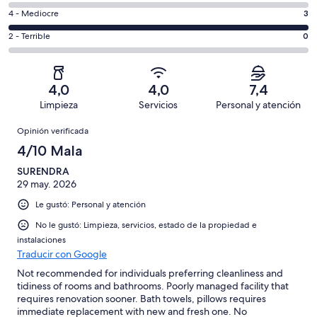
0
6
Bueno.
Evaluación:
4 - Mediocre
3
de
-
0
4
3
Aceptable.
Evaluación:
2 - Terrible
0
de
-
opiniones
0
2
3
Mediocre.
de
-
opiniones
3
3
Terrible.
de
4,0
4,0
7,4
opiniones
0
3
Limpieza
Servicios
Personal y atención
de
opiniones
Opiniones
3
Opinión verificada
opiniones
4/10 Mala
SURENDRA
29 may. 2026
Le gustó: Personal y atención
No le gustó: Limpieza, servicios, estado de la propiedad e
instalaciones
Traducir con Google
Not recommended for individuals preferring cleanliness and
tidiness of rooms and bathrooms. Poorly managed facility that
requires renovation sooner. Bath towels, pillows requires
immediate replacement with new and fresh one. No