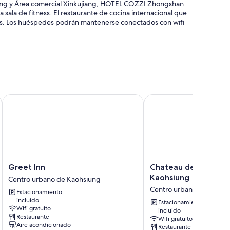
siung y Área comercial Xinkujiang, HOTEL COZZI Zhongshan
a sala de fitness. El restaurante de cocina internacional que
enas. Los huéspedes podrán mantenerse conectados con wifi
epción disponible las 24 horas
salas de reuniones
Greet Inn
Chateau de Chine Hote
on la zona de compras
hadas y cajas de seguridad con espacio para laptops.
Los huéspedes hablan muy bien sobre la limpieza de las
Greet
Chateau
Greet Inn
Chateau de Chine H
as habitaciones:
Inn
de
Kaohsiung
Centro urbano de Kaohsiung
Centro
Chine
Centro urbano de Kaohs
Estacionamiento
urbano
Hotel
incluido
independientes
de
Kaohsiung
Estacionamiento
Wifi gratuito
incluido
Kaohsiung
Centro
e
Restaurante
Wifi gratuito
urbano
Aire acondicionado
Restaurante