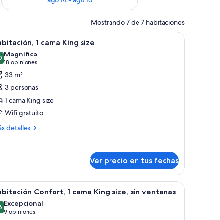
Mostrando 7 de 7 habitaciones
 de madera.
grande, mesitas de noche, un escritorio y un armario.
er
Una habitación de hotel moderna con una ca
10
bitación, 1 cama King size
odas
Magnífica
s
0
9,0 de 10
(18
18 opiniones
otos
opiniones)
33 m²
e
3 personas
abitación,
1 cama King size
Wifi gratuito
ama
ing
ás
s detalles
talles
ize
bre
bitación,
Ver precio en tus fechas
ma
ng
na cama grande, televisión y vistas a la ciudad.
er
Una habitación de hotel moderna con una cam
ze
8
bitación Confort, 1 cama King size, sin ventanas
odas
Excepcional
s
6
9,6 de 10
(9
9 opiniones