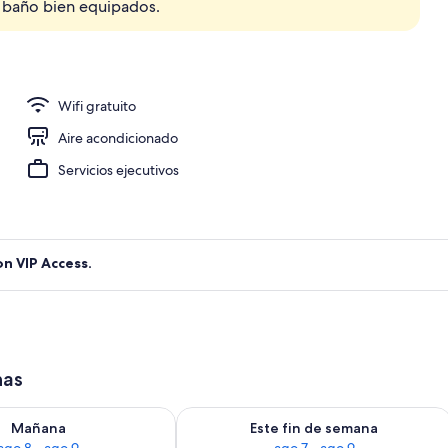
e baño bien equipados.
aja de seguridad en la habitación y escritorio
Wifi gratuito
Aire acondicionado
Servicios ejecutivos
on VIP Access.
has
isponibilidad para mañana ago 8 - ago 9
Consulta la disponibilidad para este 
Mañana
Este fin de semana
ago 8 - ago 9
ago 7 - ago 9