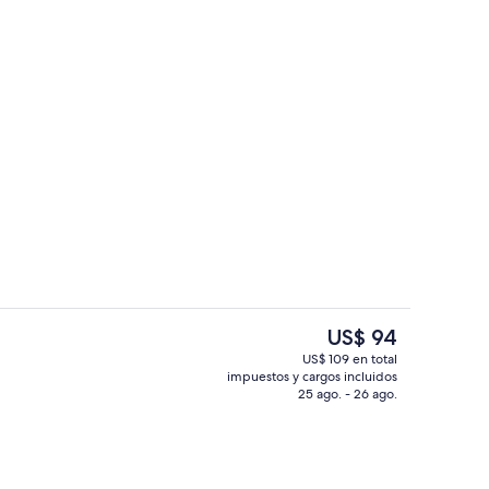
la propiedad
Lavandería
El
US$ 94
precio
US$ 109 en total
actual
impuestos y cargos incluidos
muerzos y cenas
Recepción
es
25 ago. - 26 ago.
de
US$ 94