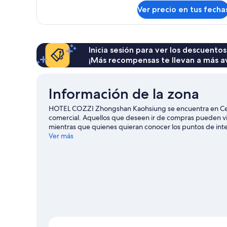
sobre
camas
Ver precio en tus fecha
Habitación
individuales
con
2
camas
individuales,
Inicia sesión para ver los descuentos
2
¡Más recompensas te llevan a más a
camas
individuales
Información de la zona
HOTEL COZZI Zhongshan Kaohsiung se encuentra en Cent
comercial. Aquellos que deseen ir de compras pueden vi
mientras que quienes quieran conocer los puntos de inte
Center. También puedes darte una vuelta por Área Come
Ver más
Exhibition. Los huéspedes valoran la cercanía de este ho
Shopping District se encuentra a poca distancia y la Esta
guía de viaje de Kaohsiung