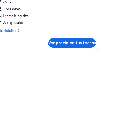
otos
opiniones)
26 m²
e
3 personas
abitación
1 cama King size
onfort,
Wifi gratuito
ama
ás
s detalles
talles
ing
bre
ze,
Ver precio en tus fechas
bitación
n
nfort,
entanas
on cortinas.
ma
ng
e,
ntanas