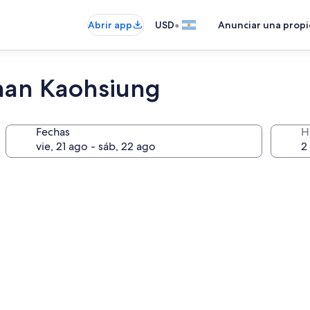
•
Abrir app
USD
Anunciar una prop
an Kaohsiung
Fechas
H