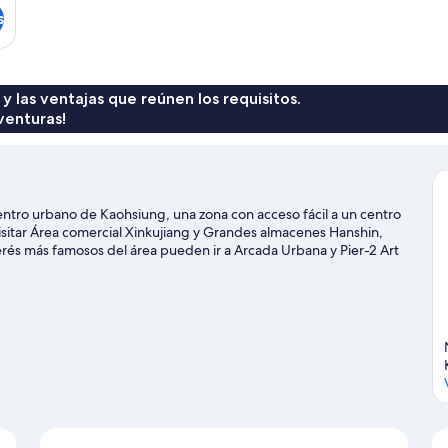
s
 y las ventajas que reúnen los requisitos.
venturas!
ro urbano de Kaohsiung, una zona con acceso fácil a un centro
sitar Área comercial Xinkujiang y Grandes almacenes Hanshin,
rés más famosos del área pueden ir a Arcada Urbana y Pier-2 Art
rcial de New Jyuejiang y Centro de Exhibiciones de Kaohsiung
tel al transporte público: la Estación de metro de Sanduo
ción de metro de Shihjia está a 13 minutos a pie.
Visitar nuestra