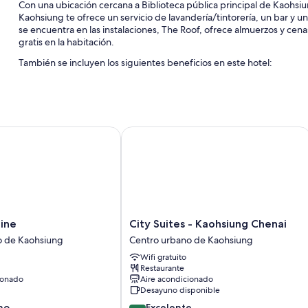
Con una ubicación cercana a Biblioteca pública principal de Kaoh
Kaohsiung te ofrece un servicio de lavandería/tintorería, un bar y un
se encuentra en las instalaciones, The Roof, ofrece almuerzos y c
gratis en la habitación.
También se incluyen los siguientes beneficios en este hotel:
Estacionamiento gratis
Traslado al aeropuerto ida y vuelta, servicios de concierge y rec
Una caja de seguridad en la recepción, personal multilingüe y 2 
ne
City Suites - Kaohsiung Chenai
Los huéspedes destacan la atención del personal y la cercanía c
Características de las habitaciones
Las 182 habitaciones cuentan con comodidades como menús de almo
Además, brindan atenciones como wifi gratis y aire acondicionado. 
habitaciones en esta propiedad.
City
ine
City Suites - Kaohsiung Chenai
También se incluyen los siguientes beneficios adicionales en todas l
Suites
o de Kaohsiung
Centro urbano de Kaohsiung
-
Café instantáneo/té gratis y teteras/pavas eléctricas
Wifi gratuito
Kaohsiung
Restaurante
Baños con artículos de tocador ecológicos y bañeras y duchas 
Chenai
ionado
Aire acondicionado
Centro
Televisiones de pantalla plana con canales de televisión por cabl
Desayuno disponible
urbano
Refrigeradores, servicio de limpieza diario y escritorios
8.8
no
Excelente