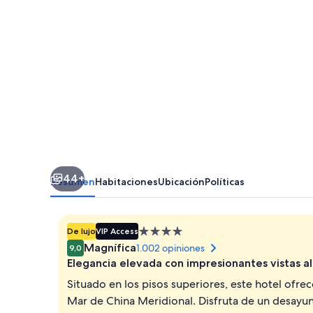
Kaohsiung
44+
Resumen
Habitaciones
Ubicación
Políticas
Propiedad
De lujo
VIP Access
de
Magnífica
1.002 opiniones
9,0
4.0
Elegancia elevada con impresionantes vistas a
estrellas
Situado en los pisos superiores, este hotel ofrec
Mar de China Meridional. Disfruta de un desayuno