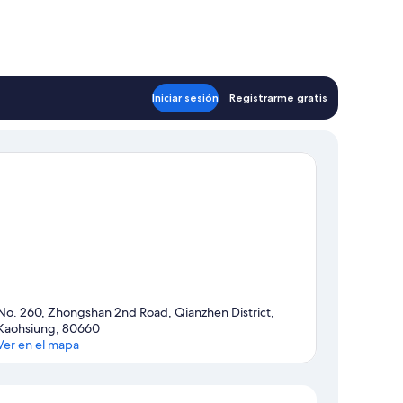
Iniciar sesión
Registrarme gratis
No. 260, Zhongshan 2nd Road, Qianzhen District,
Kaohsiung, 80660
Ver en el mapa
Mapa