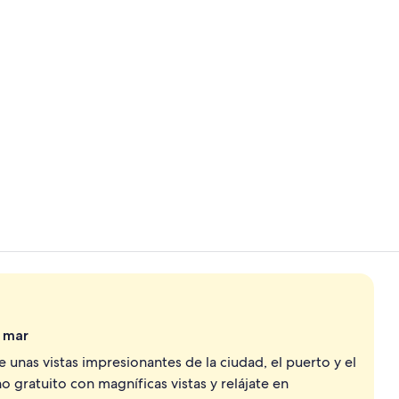
Fachada de 
Se sirven al
l mar
e unas vistas impresionantes de la ciudad, el puerto y el
 gratuito con magníficas vistas y relájate en