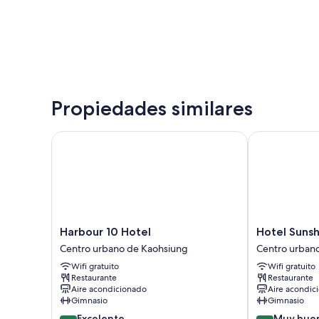
Propiedades similares
Harbour 10 Hotel
Hotel Sunshi
Harbour
Hotel
Harbour 10 Hotel
Hotel Sunsh
10
Sunshine
Centro urbano de Kaohsiung
Centro urban
Hotel
Centro
Wifi gratuito
Wifi gratuito
Centro
urbano
Restaurante
Restaurante
urbano
de
Aire acondicionado
Aire acondic
de
Kaohsiung
Gimnasio
Gimnasio
Kaohsiung
8.8
8.4
Excelente
Muy bue