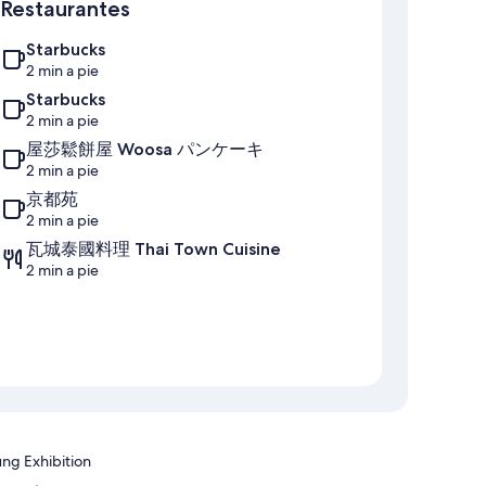
Restaurantes
Starbucks
2 min a pie
Starbucks
2 min a pie
屋莎鬆餅屋 Woosa パンケーキ
2 min a pie
京都苑
2 min a pie
瓦城泰國料理 Thai Town Cuisine
2 min a pie
ung Exhibition