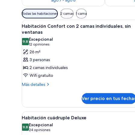
Filtros
Todas las habitaciones
2 camas
1 cama
disponibles
Ver
Una habitación de hotel con d
para
8
Habitación Confort con 2 camas individuales, sin
todas
las
ventanas
las
habitaciones
Excepcional
9,8
fotos
9,8 de 10
(12
12 opiniones
de
opiniones)
26 m²
Habitación
3 personas
Confort
2 camas individuales
con
Wifi gratuito
2
Más
camas
Más detalles
detalles
individuales,
sobre
sin
Ver precio en tus fecha
Habitación
ventanas
Confort
con
Ver
Habitación de hotel con dos ca
7
2
Habitación cuádruple Deluxe
todas
camas
Excepcional
individuales,
las
9,8
9,8 de 10
(24
24 opiniones
sin