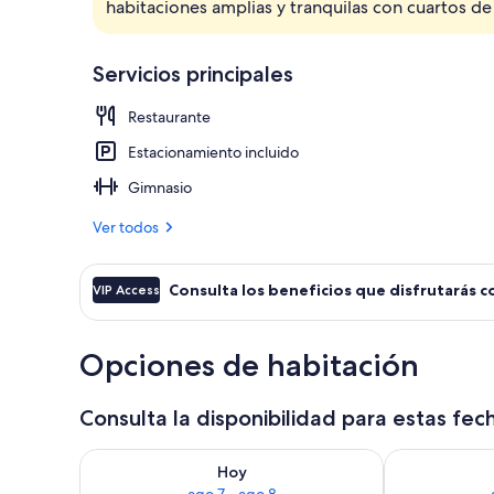
habitaciones amplias y tranquilas con cuartos d
Cubrecamas, c
Servicios principales
Restaurante
Estacionamiento incluido
Gimnasio
Ver todos
Consulta los beneficios que disfrutarás c
VIP Access
Opciones de habitación
Consulta la disponibilidad para estas fec
Consulta la disponibilidad para hoy ago 7 - ago 8
Consulta la d
Hoy
ago 7 - ago 8