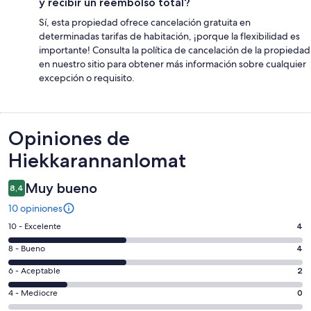
y recibir un reembolso total?
Sí, esta propiedad ofrece cancelación gratuita en
determinadas tarifas de habitación, ¡porque la flexibilidad es
importante! Consulta la política de cancelación de la propiedad
en nuestro sitio para obtener más información sobre cualquier
excepción o requisito.
Opiniones
Opiniones de
Hiekkarannanlomat
Muy bueno
8,4
10 opiniones
Evaluación:
10 - Excelente
4
10
Evaluación:
8 - Bueno
4
-
8
Excelente.
Evaluación:
6 - Aceptable
2
-
4
6
Bueno.
Evaluación:
4 - Mediocre
0
de
-
4
4