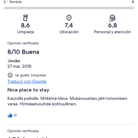
10
Aceptable.
Evaluación:
2 - Terrible
0
de
-
opiniones
2
2
10
Mediocre.
de
-
opiniones
0
10
Terrible.
de
8,6
7,4
6,8
opiniones
0
10
Limpieza
Ubicación
Personal y atención
de
opiniones
Opiniones
10
Opinión verificada
opiniones
8/10 Buena
Jouko
27 mar. 2018
Le gustó: Limpieza
Traducir con Google
Nice place to stay
Kauniilla paikalla. Mökkinä tilava. Mukavuustaso jätti toivomisen
varaa. Hintalaatusuhde kohtuullinen.
0
Opinión verificada