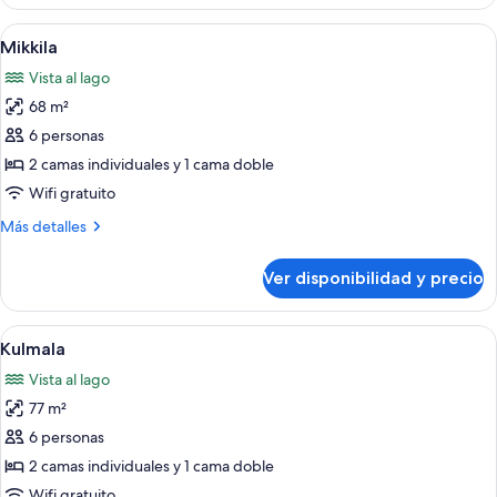
Ver
Vista al patio
18
Mikkila
todas
Vista al lago
las
68 m²
fotos
de
6 personas
Mikkila
2 camas individuales y 1 cama doble
Wifi gratuito
Más
Más detalles
detalles
sobre
Ver disponibilidad y precio
Mikkila
Ver
Una cabaña de troncos con un porche 
16
Kulmala
todas
Vista al lago
las
77 m²
fotos
de
6 personas
Kulmala
2 camas individuales y 1 cama doble
Wifi gratuito