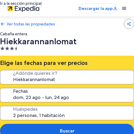
Ir a la sección principal
Descargar la app
Ver todas las propiedades
Cabaña entera
Hiekkarannanlomat
Propiedad
de
3.5
Elige las fechas para ver precios
estrellas
¿Adónde quieres ir?
Fechas
Huéspedes
Buscar