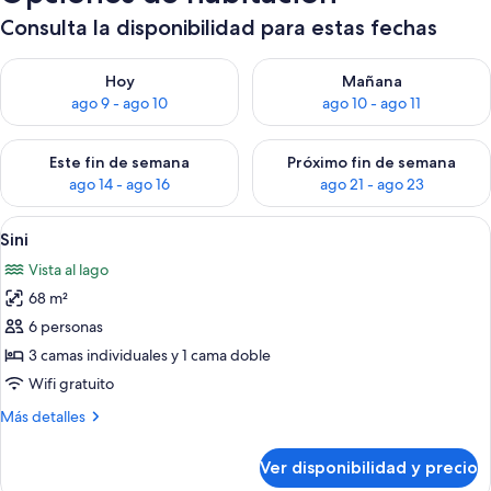
Consulta la disponibilidad para estas fechas
Consulta la disponibilidad para hoy ago 9 - ago 10
Consulta la disponibilidad par
Hoy
Mañana
ago 9 - ago 10
ago 10 - ago 11
Consulta la disponibilidad para este fin de semana ago 14 - ag
Consulta la disponibilidad pa
Este fin de semana
Próximo fin de semana
ago 14 - ago 16
ago 21 - ago 23
Ver
Una cabaña de troncos con un porche
14
Sini
todas
Vista al lago
las
68 m²
fotos
de
6 personas
Sini
3 camas individuales y 1 cama doble
Wifi gratuito
Más
Más detalles
detalles
sobre
Ver disponibilidad y precio
Sini