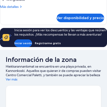
Más
Más detalles
detalles
sobre
Ver disponibilidad y precio
Kulmala
Inicia sesión para ver los descuentos y las ventajas que reúnen
los requisitos. ¡Más recompensas te llevan a más aventuras!
Iniciar sesión
Registrarme gratis
Información de la zona
Hiekkarannanlomat se encuentra en una playa privada, en
Kannonkoski. Aquellos que quieran ir de compras pueden visitar
Centro Comercial Paletti, y también se puede apreciar la belleza
natural de Parque nacional Pyha-Hakki y Parque Nacional
Ver más
Salamajärvi. No te pierdas Parque temático Puuhapuisto Veijari.
Las actividades como pesca ofrecen una gran oportunidad de
disfrutar del agua y, si buscas un poco de adrenalina, puedes
hacer ciclismo y caminatas o ciclismo en senderos en los
alrededores.
Visitar nuestra guía de viaje de Kannonkoski