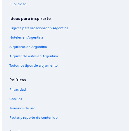
Publicidad
i
n
a
Ideas para inspirarte
d
e
Lugares para vacacionar en Argentina
W
a
Hoteles en Argentina
n
Alquileres en Argentina
h
a
Alquiler de autos en Argentina
t
W
Todos los tipos de alojamiento
e
h
k
Políticas
e
e
Privacidad
t
Cookies
-
M
Términos de uso
y
l
Pautas y reporte de contenido
l
y