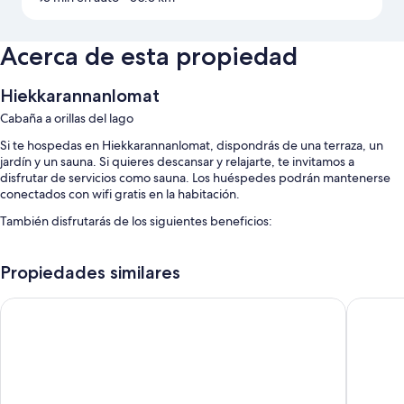
Acerca de esta propiedad
Hiekkarannanlomat
Cabaña a orillas del lago
Si te hospedas en Hiekkarannanlomat, dispondrás de una terraza, un
jardín y un sauna. Si quieres descansar y relajarte, te invitamos a
disfrutar de servicios como sauna. Los huéspedes podrán mantenerse
conectados con wifi gratis en la habitación.
También disfrutarás de los siguientes beneficios:
Estacionamiento gratis
Propiedades similares
Alquiler de bicicletas, áreas para no fumadores y un área de parrillas
Holiday Club Ähtäri Cottages
Valkeise
Características de las habitaciones
En Hiekkarannanlomat, todas las habitaciones tienen beneficios como
chimeneas y aire acondicionado. Además, brindan servicios como wifi
gratis y áreas de descanso separadas.
También se incluyen los siguientes servicios adicionales: