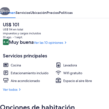
erior
Siguiente
62+
Resumen
Servicios
Ubicación
Precios
Políticas
El
US$ 101
precio
US$ 114 en total
actual
impuestos y cargos incluidos
es
31 ago. - 1 sept.
de
Opiniones
Muy buena
8,4
Ver las 10 opiniones
8,4 de 10
US$ 101
Servicios principales
Baño
Cocina
Lavadora
Estacionamiento incluido
Wifi gratuito
Aire acondicionado
Espacio al aire libre
Ver todos
Opciones de habitación