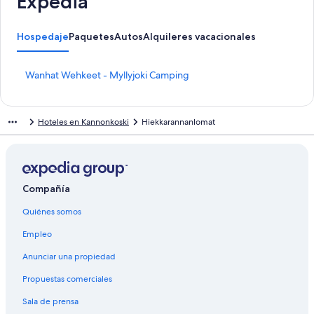
Expedia
Hospedaje
Paquetes
Autos
Alquileres vacacionales
E
Wanhat Wehkeet - Myllyjoki Camping
n
l
a
Hoteles en Kannonkoski
Hiekkarannanlomat
c
e
p
a
r
a
Compañía
a
Quiénes somos
b
r
Empleo
i
r
Anunciar una propiedad
l
a
Propuestas comerciales
p
á
Sala de prensa
g