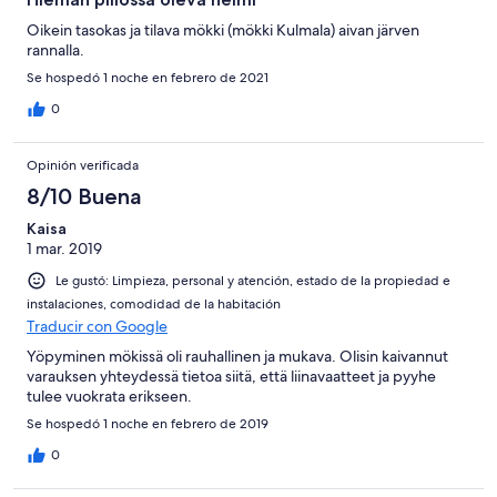
Oikein tasokas ja tilava mökki (mökki Kulmala) aivan järven
rannalla.
Se hospedó 1 noche en febrero de 2021
0
Opinión verificada
8/10 Buena
Kaisa
1 mar. 2019
Le gustó: Limpieza, personal y atención, estado de la propiedad e
instalaciones, comodidad de la habitación
Traducir con Google
Yöpyminen mökissä oli rauhallinen ja mukava. Olisin kaivannut
varauksen yhteydessä tietoa siitä, että liinavaatteet ja pyyhe
tulee vuokrata erikseen.
Se hospedó 1 noche en febrero de 2019
0