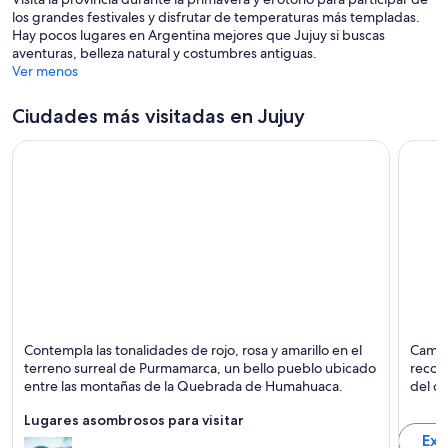
los grandes festivales y disfrutar de temperaturas más templadas.
Hay pocos lugares en Argentina mejores que Jujuy si buscas
aventuras, belleza natural y costumbres antiguas.
Ver menos
Ciudades más visitadas en Jujuy
Purmamarca
Tilcara
Contempla las tonalidades de rojo, rosa y amarillo en el
Camina
Pueblo pequeño, Montañas y Desiertos
Iglesia
terreno surreal de Purmamarca, un bello pueblo ubicado
recons
antropo
entre las montañas de la Quebrada de Humahuaca.
del de
Unesc
Lugares asombrosos para visitar
Exp