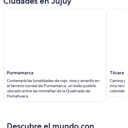
Ciudades en Jujuy
Purmamarca
Tilcara
Contempla las tonalidades de rojo, rosa y amarillo en
Camina por
el terreno surreal de Purmamarca, un bello pueblo
inca recon
ubicado entre las montañas de la Quebrada de
coloridas d
Humahuaca.
Descubre el mundo con