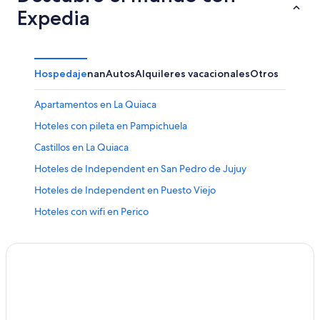
Expedia
Hospedaje
nan
Autos
Alquileres vacacionales
Otros
Apartamentos en La Quiaca
Hoteles con pileta en Pampichuela
Castillos en La Quiaca
Hoteles de Independent en San Pedro de Jujuy
Hoteles de Independent en Puesto Viejo
Hoteles con wifi en Perico
Pensiones en La Quiaca
Hoteles en San Pedro de Jujuy
Hoteles 3 estrellas en San Pedro de Jujuy
Hoteles que aceptan mascotas en Perico
Hoteles con bar en Perico