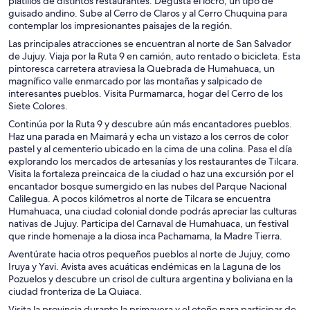
platillos de distintos restaurantes. Degusta el locro, un tipo de
guisado andino. Sube al Cerro de Claros y al Cerro Chuquina para
contemplar los impresionantes paisajes de la región.
Las principales atracciones se encuentran al norte de San Salvador
de Jujuy. Viaja por la Ruta 9 en camión, auto rentado o bicicleta. Esta
pintoresca carretera atraviesa la Quebrada de Humahuaca, un
magnífico valle enmarcado por las montañas y salpicado de
interesantes pueblos. Visita Purmamarca, hogar del Cerro de los
Siete Colores.
Continúa por la Ruta 9 y descubre aún más encantadores pueblos.
Haz una parada en Maimará y echa un vistazo a los cerros de color
pastel y al cementerio ubicado en la cima de una colina. Pasa el día
explorando los mercados de artesanías y los restaurantes de Tilcara.
Visita la fortaleza preincaica de la ciudad o haz una excursión por el
encantador bosque sumergido en las nubes del Parque Nacional
Calilegua. A pocos kilómetros al norte de Tilcara se encuentra
Humahuaca, una ciudad colonial donde podrás apreciar las culturas
nativas de Jujuy. Participa del Carnaval de Humahuaca, un festival
que rinde homenaje a la diosa inca Pachamama, la Madre Tierra.
Aventúrate hacia otros pequeños pueblos al norte de Jujuy, como
Iruya y Yavi. Avista aves acuáticas endémicas en la Laguna de los
Pozuelos y descubre un crisol de cultura argentina y boliviana en la
ciudad fronteriza de La Quiaca.
Visita la provincia durante la primavera y el otoño para participar de