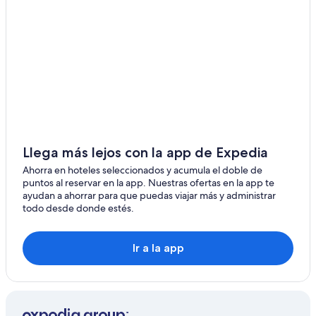
Hoteles 4 estrellas en San Pedro de Jujuy
Casas de huéspedes en La Quiaca
Hoteles 5 estrellas en San Pedro de Jujuy
Hoteles en Santa Ana
Hoteles en Palma Sola
Hoteles en Guerrero
Hoteles de Independent en Cieneguillas
Llega más lejos con la app de Expedia
Hoteles 2 estrellas en San Pedro de Jujuy
Ahorra en hoteles seleccionados y acumula el doble de
puntos al reservar en la app. Nuestras ofertas en la app te
Hoteles de Independent en Rodeíto
ayudan a ahorrar para que puedas viajar más y administrar
todo desde donde estés.
Ir a la app