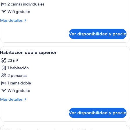
Habitación
2 camas individuales
estándar
Wifi gratuito
con
Más
Más detalles
2
detalles
camas
sobre
Ver disponibilidad y precio
Habitación
individuales
estándar
con
Ver
Habitación de hotel con una cama gran
4
2
Habitación doble superior
todas
camas
23 m²
individuales
las
1 habitación
fotos
de
2 personas
Habitación
1 cama doble
doble
Wifi gratuito
superior
Más
Más detalles
detalles
sobre
Ver disponibilidad y precio
Habitación
doble
superior
Ver
Una habitación de hotel con dos camas, 