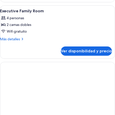
Triple
Room
Ver
Ropa de cama de alta calidad y cubre
12
Executive Family Room
todas
4 personas
las
2 camas dobles
fotos
de
Wifi gratuito
Executive
Más
Más detalles
Family
detalles
sobre
Room
Ver disponibilidad y precio
Executive
Family
Room