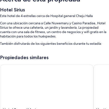
Hotel Sirius
Este hotel de 4 estrellas cerca de Hospital general Cheju Halla
Con una ubicación cercana a Calle Nuwemaru y Casino Paradise, Hotel
Sirius te ofrece una cafetería, un jardín y lavandería. La propiedad
cuenta con una sala de fitness, un centro de negocios y wifi gratis en la
habitación para todos los huéspedes.
También disfrutarás de los siguientes beneficios durante tu estadía:
Una piscina techada y una piscina para niños con sillones reclinables
de piscina
Propiedades similares
Estacionamiento gratis
Hotel RegentMarine
Ventimo 
Desayuno con opciones de cocina local con cargo, un punto de
carga para vehículos eléctricos y un salón de eventos
Recepción disponible las 24 horas, resguardo de equipaje y 3 salas
de reuniones
Características de las habitaciones
Las 280 habitaciones poseen comodidades como ropa de cama de alta
calidad y menús de almohadas. También brindan beneficios como aire
acondicionado y batas.