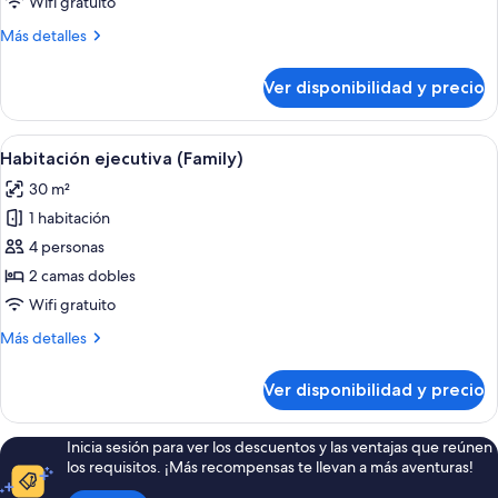
Wifi gratuito
superior
Más
Más detalles
detalles
sobre
Ver disponibilidad y precio
Habitación
triple
superior
Ver
Habitación de hotel con dos camas, tele
4
Habitación ejecutiva (Family)
todas
30 m²
las
1 habitación
fotos
de
4 personas
Habitación
2 camas dobles
ejecutiva
Wifi gratuito
(Family)
Más
Más detalles
detalles
sobre
Ver disponibilidad y precio
Habitación
ejecutiva
(Family)
Inicia sesión para ver los descuentos y las ventajas que reúnen
los requisitos. ¡Más recompensas te llevan a más aventuras!