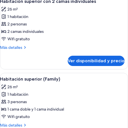
8
Habitación superior con 2 camas individuales
todas
26 m²
las
1 habitación
fotos
de
2 personas
Habitación
2 camas individuales
superior
Wifi gratuito
con
Más
Más detalles
2
detalles
camas
sobre
Ver disponibilidad y precio
Habitación
individuales
superior
con
Ver
Habitación de hotel con dos camas, un 
6
2
Habitación superior (Family)
todas
camas
26 m²
individuales
las
1 habitación
fotos
de
3 personas
Habitación
1 cama doble y 1 cama individual
superior
Wifi gratuito
(Family)
Más
Más detalles