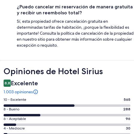
¿Puedo cancelar mi reservación de manera gratuita
y recibir un reembolso total?
Sí, esta propiedad ofrece cancelación gratuita en
determinadas tarifas de habitación, ¡porque la flexibilidad es
importante! Consulta la política de cancelación de la propiedad
en nuestro sitio para obtener más información sobre cualquier
excepción o requisito.
Opiniones
Opiniones de Hotel Sirius
Excelente
8,8
1.003 opiniones
Evaluación:
10 - Excelente
565
10
Evaluación:
8 - Bueno
288
-
8
Excelente.
Evaluación:
6 - Aceptable
96
-
565
6
Bueno.
Evaluación:
4 - Mediocre
30
de
-