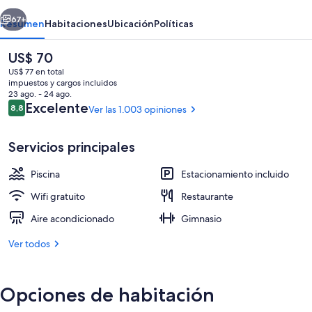
erior
Siguiente
67+
Resumen
Habitaciones
Ubicación
Políticas
El
US$ 70
precio
US$ 77 en total
actual
impuestos y cargos incluidos
es
23 ago. - 24 ago.
de
Opiniones
Excelente
8,8
Ver las 1.003 opiniones
8,8 de 10
US$ 70
Servicios principales
Una piscina techada, sillones reclinable
Piscina
Estacionamiento incluido
Wifi gratuito
Restaurante
Aire acondicionado
Gimnasio
Ver todos
Opciones de habitación