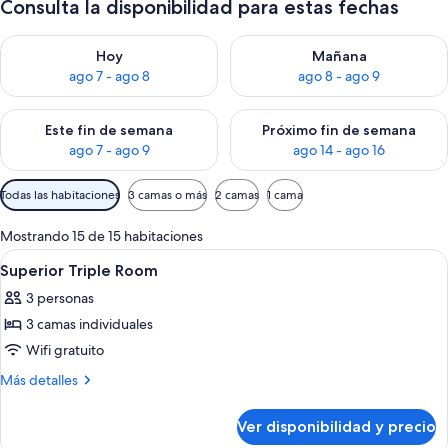
Consulta la disponibilidad para estas fechas
Consulta la disponibilidad para hoy ago 7 - ago 8
Consulta la disponibilidad pa
Hoy
Mañana
ago 7 - ago 8
ago 8 - ago 9
Consulta la disponibilidad para este fin de semana ago 7 - ag
Consulta la disponibilidad par
Este fin de semana
Próximo fin de semana
ago 7 - ago 9
ago 14 - ago 16
Filtros
Todas las habitaciones
3 camas o más
2 camas
1 cama
disponibles
para
Mostrando 15 de 15 habitaciones
las
Ver
Una habitación de hotel con tres camas
6
Superior Triple Room
habitaciones
todas
3 personas
las
3 camas individuales
fotos
de
Wifi gratuito
Superior
Más
Más detalles
Triple
detalles
sobre
Room
Ver disponibilidad y precio
Superior