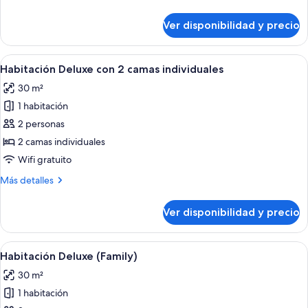
detalles
sobre
Ver disponibilidad y precio
Habitación
superior
(Family)
Ver
Una habitación de hotel con dos camas,
5
Habitación Deluxe con 2 camas individuales
todas
30 m²
las
1 habitación
fotos
de
2 personas
Habitación
2 camas individuales
Deluxe
Wifi gratuito
con
Más
Más detalles
2
detalles
camas
sobre
Ver disponibilidad y precio
Habitación
individuales
Deluxe
con
Ver
Habitación de hotel con dos camas, tel
4
2
Habitación Deluxe (Family)
todas
camas
30 m²
individuales
las
1 habitación
fotos