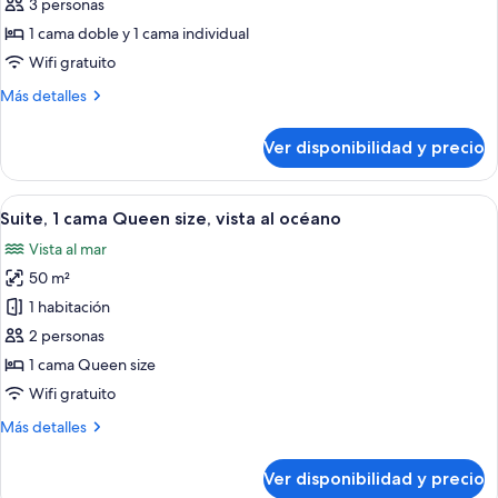
de
3 personas
Habitación
1 cama doble y 1 cama individual
Deluxe
Wifi gratuito
(Family)
Más
Más detalles
detalles
sobre
Ver disponibilidad y precio
Habitación
Deluxe
(Family)
Ver
Una habitación de hotel moderna con un
9
Suite, 1 cama Queen size, vista al océano
todas
Vista al mar
las
50 m²
fotos
de
1 habitación
Suite,
2 personas
1
1 cama Queen size
cama
Wifi gratuito
Queen
Más
Más detalles
size,
detalles
vista
sobre
Ver disponibilidad y precio
al
Suite,