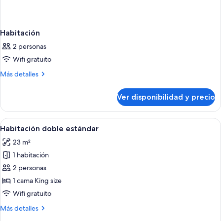
Habitación
2 personas
Wifi gratuito
Más
Más detalles
detalles
sobre
Ver disponibilidad y precio
Habitación
Ver
Una habitación de hotel moderna con ca
6
Habitación doble estándar
todas
23 m²
las
1 habitación
fotos
de
2 personas
Habitación
1 cama King size
doble
Wifi gratuito
estándar
Más
Más detalles
detalles