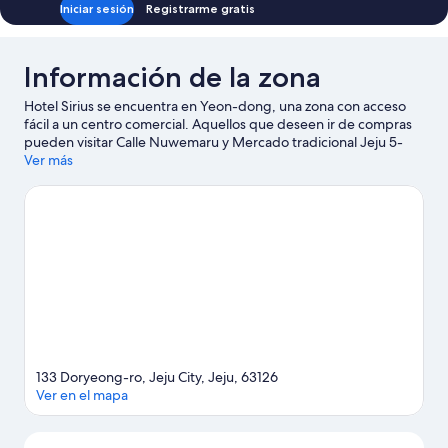
Iniciar sesión
Registrarme gratis
Información de la zona
Hotel Sirius se encuentra en Yeon-dong, una zona con acceso
fácil a un centro comercial. Aquellos que deseen ir de compras
pueden visitar Calle Nuwemaru y Mercado tradicional Jeju 5-
Day Folk Market, mientras que quienes quieran apreciar la
Ver más
belleza natural del área pueden ir a Roca Yongduam, la Cabeza
de Dragón y Playa de Iho. También puedes darte una vuelta por
Casino Paradise y Mercado Dongmun.
Visitar nuestra guía de
viaje de Jeju
133 Doryeong-ro, Jeju City, Jeju, 63126
Ver en el mapa