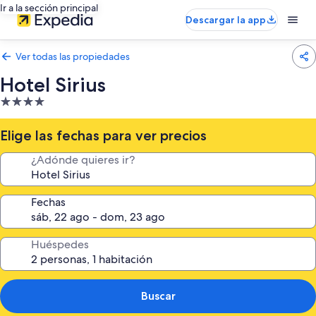
Ir a la sección principal
Descargar la app
Ver todas las propiedades
Hotel Sirius
Propiedad
de
4.0
Elige las fechas para ver precios
estrellas
¿Adónde quieres ir?
Fechas
Huéspedes
Buscar