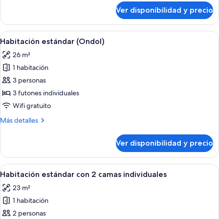
sobre
Ver disponibilidad y precio
Habitación
doble
estándar
Ver
Una sala moderna con una mesa de centr
4
Habitación estándar (Ondol)
todas
26 m²
las
1 habitación
fotos
de
3 personas
Habitación
3 futones individuales
estándar
Wifi gratuito
(Ondol)
Más
Más detalles
detalles
sobre
Ver disponibilidad y precio
Habitación
estándar
(Ondol)
Ver
Una habitación de hotel moderna con do
7
Habitación estándar con 2 camas individuales
todas
23 m²
las
1 habitación
fotos
de
2 personas