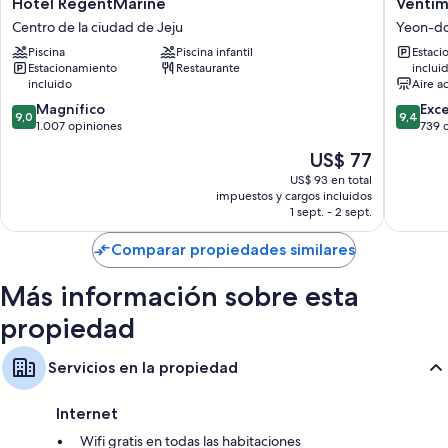
Hotel
Ventimo
Hotel RegentMarine
Ventim
RegentMarine
Hotel
Centro de la ciudad de Jeju
Yeon-d
También se incluyen los siguientes beneficios adicionales en todas las
Centro
&
habitaciones:
Piscina
Piscina infantil
Estaci
de
Residen
Estacionamiento
Restaurante
inclui
la
Jeju
Baños con cabezales de ducha tipo lluvia y bidets
incluido
Aire a
ciudad
Yeon-
Televisiones de pantalla plana con canales de televisión premium
9.0
9.4
de
Magnífico
dong
Exc
9,0
9,4
de
de
Jeju
1.007 opiniones
739 
Refrigeradores, teteras/pavas eléctricas y servicio de limpieza diario
10,
10,
El
US$ 77
Magnífico,
Excepcio
precio
1.007
739
US$ 93 en total
actual
impuestos y cargos incluidos
opiniones
opinion
es
1 sept. - 2 sept.
de
US$ 77
Comparar propiedades similares
Más información sobre esta
propiedad
Servicios en la propiedad
Internet
Wifi gratis en todas las habitaciones