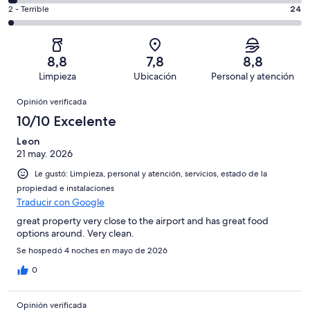
288
4
1003
Aceptable.
Evaluación:
2 - Terrible
24
de
-
opiniones
96
2
1003
Mediocre.
de
-
opiniones
30
1003
Terrible.
de
8,8
7,8
8,8
opiniones
24
1003
Limpieza
Ubicación
Personal y atención
de
opiniones
Opiniones
1003
Opinión verificada
opiniones
10/10 Excelente
Leon
21 may. 2026
Le gustó: Limpieza, personal y atención, servicios, estado de la
propiedad e instalaciones
Traducir con Google
great property very close to the airport and has great food
options around. Very clean.
Se hospedó 4 noches en mayo de 2026
0
Opinión verificada