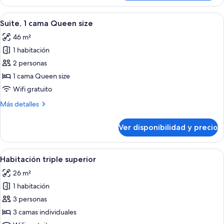
1
océano
cama
Ver
Habitación de hotel con cama, dos sill
5
Queen
Suite, 1 cama Queen size
todas
size,
46 m²
vista
las
al
1 habitación
fotos
océano
de
2 personas
Suite,
1 cama Queen size
1
Wifi gratuito
cama
Más
Más detalles
Queen
detalles
size
sobre
Ver disponibilidad y precio
Suite,
1
cama
Ver
Habitación de hotel con tres camas, tel
4
Queen
Habitación triple superior
todas
size
26 m²
las
1 habitación
fotos
de
3 personas
Habitación
3 camas individuales
triple