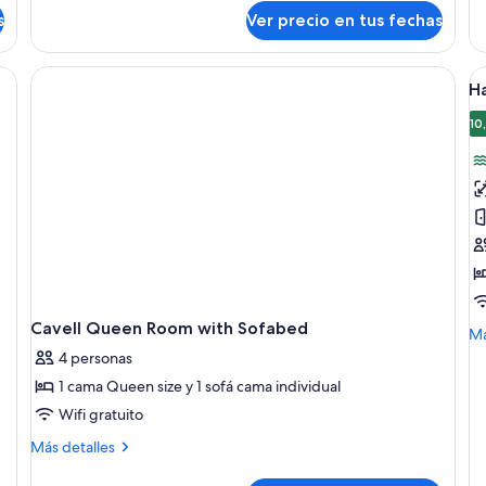
sobre
(Cavell
s
Ver precio en tus fechas
Habitación,
Room)
2
camas
lógicos, secador de pelo, toallas
V
Queen
Ha
t
size
(Cavell
la
10
Room)
f
d
H
s
1
c
K
s
Cavell Queen Room with Sofabed
M
Má
de
4 personas
so
1 cama Queen size y 1 sofá cama individual
Ha
su
Wifi gratuito
1
Más
Más detalles
ca
detalles
Ki
sobre