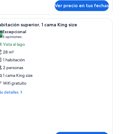
Ver precio en tus fechas
er
Un dormitorio con una cama grande, una mesit
7
bitación superior, 1 cama King size
odas
Excepcional
s
,0
10,0 de 10
(3
3 opiniones
otos
opiniones)
Vista al lago
e
28 m²
abitación
1 habitación
uperior,
2 personas
1 cama King size
ama
ing
Wifi gratuito
ize
ás
s detalles
talles
bre
bitación
perior,
ma
ng