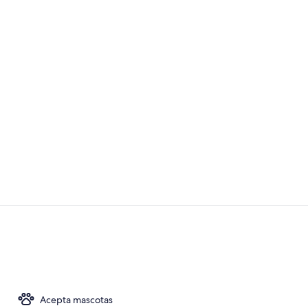
Video realiz
Vista desde 
Acepta mascotas