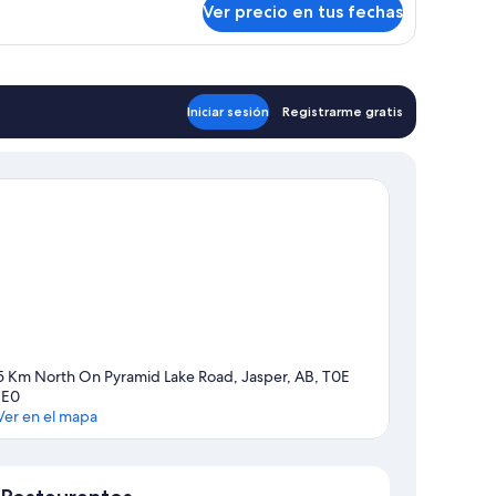
ze
Ver precio en tus fechas
Iniciar sesión
Registrarme gratis
5 Km North On Pyramid Lake Road, Jasper, AB, T0E
1E0
Ver en el mapa
Mapa