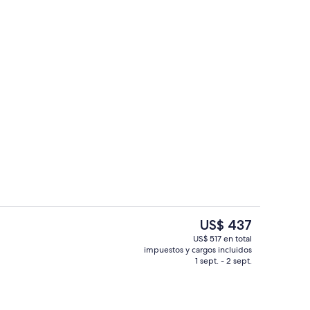
Fachada de la propiedad
ado por la propiedad
El
US$ 437
precio
US$ 517 en total
actual
impuestos y cargos incluidos
la habitación
Baño
es
1 sept. - 2 sept.
de
US$ 437