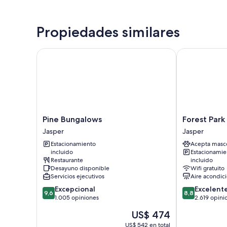
Propiedades similares
Pine Bungalows
Forest Park H
Pine
Forest
Pine Bungalows
Forest Park
Bungalows
Park
Jasper
Jasper
Jasper
Hotel
Estacionamiento
Acepta masc
Jasper
incluido
Estacionamie
Restaurante
incluido
Desayuno disponible
Wifi gratuito
Servicios ejecutivos
Aire acondic
9.6
8.8
Excepcional
Excelent
9,6
8,8
de
de
1.005 opiniones
2.619 opini
10,
10,
El
US$ 474
Excepcional,
Excelente,
precio
1.005
2.619
US$ 542 en total