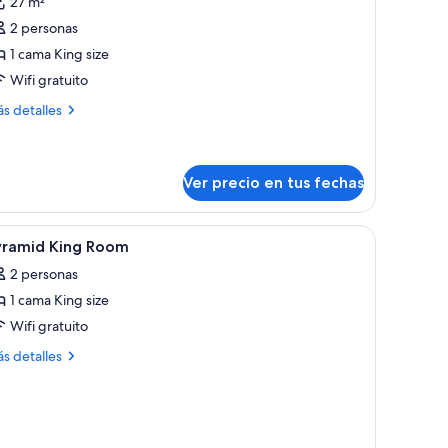
27 m²
abitación
2 personas
stándar,
1 cama King size
Wifi gratuito
ama
ás
ing
s detalles
talles
ize
bre
Pyramid
bitación
oom)
tándar,
Ver precio en tus fechas
ma
levisión, chimenea y unas palas de madera en la pared.
er
Tabla de planchar con plancha, wifi gratis, d
ng
2
yramid King Room
ze
odas
yramid
2 personas
s
om)
1 cama King size
otos
e
Wifi gratuito
yramid
ás
s detalles
ing
talles
bre
oom
ramid
ng
oom