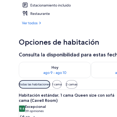
Estacionamiento incluido
Paseos en bo
Restaurante
Ver todos
Opciones de habitación
Consulta la disponibilidad para estas fec
Consulta la disponibilidad para hoy ago 9 - ago 10
Consulta la d
Hoy
ago 9 - ago 10
a
Filtros
Todas las habitaciones
1 cama
2 camas
disponibles
Ver
Un dormitorio con una cama gr
para
4
Habitación estándar, 1 cama Queen size con sofá
todas
las
cama (Cavell Room)
las
habitaciones
Excepcional
9,4
fotos
9,4 de 10
(39
39 opiniones
de
opiniones)