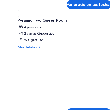
sobre
(Pyramid
Ver precio en tus fecha
Habitación,
Room)
2
camas
Ver
Ducha, artículos de tocador eco
1
Queen
Pyramid Two Queen Room
todas
size
4 personas
(Pyramid
las
Room)
2 camas Queen size
fotos
de
Wifi gratuito
Pyramid
Más
Más detalles
Two
detalles
sobre
Queen
Pyramid
Room
Two
Queen
Room