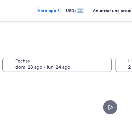
•
Abrir app
USD
Anunciar una prop
Fechas
H