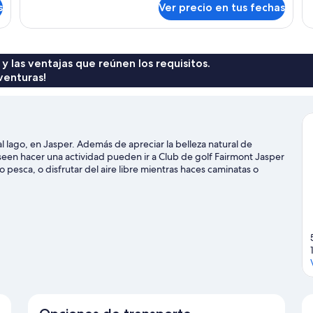
si
s
Ver precio en tus fechas
Cavell
Queen
Room
with
Sofabed
 y las ventajas que reúnen los requisitos.
venturas!
 lago, en Jasper. Además de apreciar la belleza natural de
een hacer una actividad pueden ir a Club de golf Fairmont Jasper
pesca, o disfrutar del aire libre mientras haces caminatas o
uía de viaje de Jasper