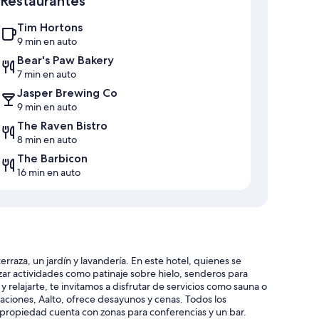
Restaurantes
Tim Hortons
9 min en auto
Bear's Paw Bakery
7 min en auto
Jasper Brewing Co
9 min en auto
The Raven Bistro
8 min en auto
The Barbicon
16 min en auto
raza, un jardín y lavandería. En este hotel, quienes se
r actividades como patinaje sobre hielo, senderos para
y relajarte, te invitamos a disfrutar de servicios como sauna o
laciones, Aalto, ofrece desayunos y cenas. Todos los
 propiedad cuenta con zonas para conferencias y un bar.