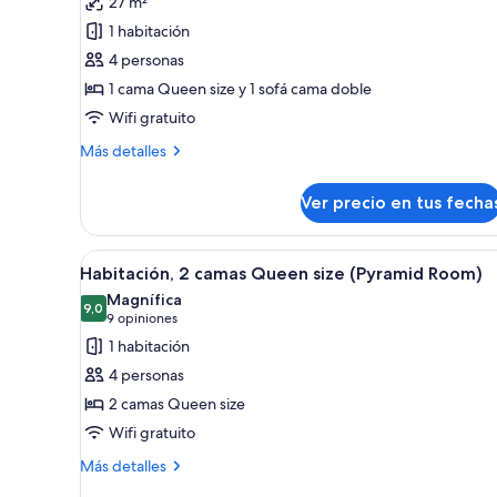
27 m²
Habitación
1 habitación
estándar,
4 personas
1
1 cama Queen size y 1 sofá cama doble
cama
Wifi gratuito
Queen
size
Más
Más detalles
detalles
con
sobre
sofá
Ver precio en tus fecha
Habitación
cama
estándar,
(Cavell
1
Ver
Habitación de hotel con dos ca
4
cama
Habitación, 2 camas Queen size (Pyramid Room)
Room)
todas
Queen
Magnífica
size
las
9,0
9,0 de 10
(9
9 opiniones
con
fotos
opiniones)
1 habitación
sofá
de
cama
4 personas
Habitación,
(Cavell
2 camas Queen size
Room)
2
Wifi gratuito
camas
Queen
Más
Más detalles
detalles
size