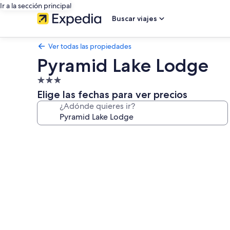
Ir a la sección principal
Buscar viajes
Ver todas las propiedades
Pyramid Lake Lodge
Propiedad
de
Elige las fechas para ver precios
3.0
¿Adónde quieres ir?
estrellas
Galería
de
fotos
de
Pyramid
Lake
Lodge