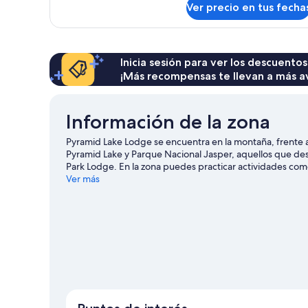
Ver precio en tus fecha
Inicia sesión para ver los descuentos
¡Más recompensas te llevan a más a
Información de la zona
Pyramid Lake Lodge se encuentra en la montaña, frente al
Pyramid Lake y Parque Nacional Jasper, aquellos que des
Park Lodge. En la zona puedes practicar actividades como 
ciclismo en senderos y paseos a caballo.
Ver más
Visitar nuestra g