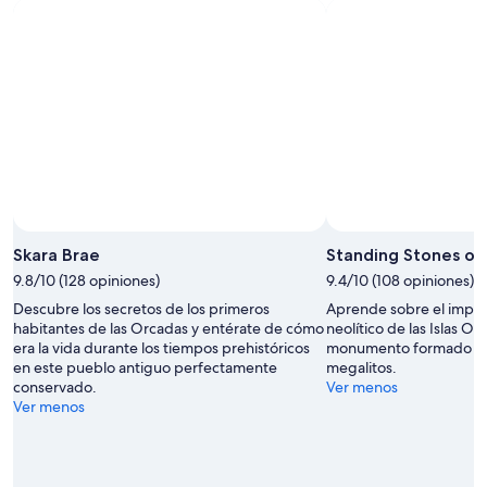
Skara Brae
Standing Stones of
9.8/10 (128 opiniones)
9.4/10 (108 opiniones)
Descubre los secretos de los primeros
Aprende sobre el impor
habitantes de las Orcadas y entérate de cómo
neolítico de las Islas O
era la vida durante los tiempos prehistóricos
monumento formado por
en este pueblo antiguo perfectamente
megalitos.
conservado.
Ver menos
Ver menos