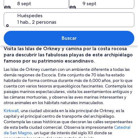
8 sept
9 sept
Huéspedes
1 hab., 2 personas
Formación costera en un acantilado c
Buscar
Visita las Islas de Orkney y camina por la costa rocosa
para descubrir las fabulosas playas de este archipiélago
famoso por su patrimonio escandinavo.
Las Islas de Orkney cuentan con un ambiente diferente a todas las
demás regiones de Escocia. Este conjunto de 70 islas ha estado
habitado de forma continua durante más de 6,000 años, por lo que
cuenta con varios tesoros arqueológicos fascinantes. Contempla los
paisajes marinos espectaculares, visita los asentamientos antiguos y
las cámaras mortuorias, y observa las aves marinas interesantes y
otros animales en los hábitats naturales inmaculados.
S
Kirkwall
, una ciudad ubicada en la isla principal de Orkney, es la
e
capital y el principal centro de transporte del archipiélago.
a
Contempla las casas históricas que decoran las calles serpenteantes
b
de esta bella ciudad comercial. Observa la impresionante
Catedral
r
S
de San Magno
, un lugar de interés del siglo XII donde se
e
e