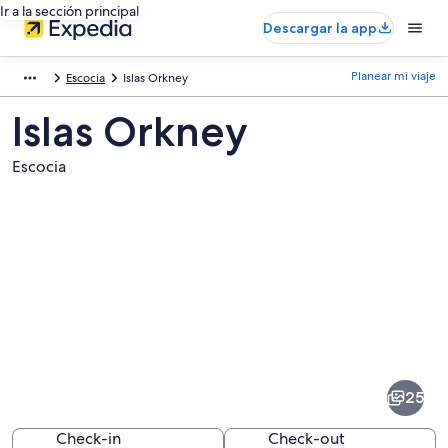
Ir a la sección principal
Descargar la app
Planear mi viaje
Escocia
Islas Orkney
Islas Orkney
Escocia
Fotos
de
Islas
25
Orkney
Check-in
Check-out