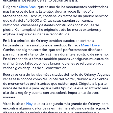
encuentran los restos del santo patrón de la isla.
e
a
S
Dirígete a
Skara Brae
, que es uno de los monumentos prehistóricos
n
b
e
más famosos de la isla. Este sitio, algunas veces llamado "el
u
r
a
Stonehenge de Escocia", contiene los restos de un pueblo neolítico
n
e
b
que data del año 3000 a. C. Las casas cuentan con camas,
a
e
r
vestidores, chimeneas y estantes construidos con bloques de
n
n
e
piedra. Contempla el sitio original desde los muros exteriores y
u
u
e
explora la réplica de una casa reconstruida.
e
n
n
En la isla principal de Orkney también puedes encontrar la
v
a
u
S
fascinante cámara mortuoria del neolítico llamada
Maes Howe
.
a
n
n
e
Camina por el gran corredor, que está perfectamente diseñado
v
u
a
a
para iluminar el interior de la cámara durante el solsticio de invierno.
e
e
n
b
En el interior de la cámara también puedes ver algunas muestras de
n
v
u
r
graffiti rúnico tallado por los vikingos, quienes se refugiaron aquí
t
a
e
e
varios siglos después de su construcción.
a
v
v
e
n
e
Rousay es una de las islas más visitadas del norte de Orkney. Algunas
a
n
a
n
veces se le conoce como "el Egipto del Norte", debido a los cientos
v
u
t
de monumentos prehistóricos que existen aquí. Dirígete a la parte
e
n
a
noroeste de la isla para llegar a Hellia Spur, que es el acantilado más
n
a
n
alto de la región y cuenta con una colonia importante de aves
t
n
a
marinas.
a
u
n
S
Visita la Isla de
Hoy
, que es la segunda más grande de Orkney, para
e
a
e
encontrar algunos de los paisajes más maravillosos de esta región. A
v
a
diferencia de los paisajes de tierras bajas que caracterizan a la
a