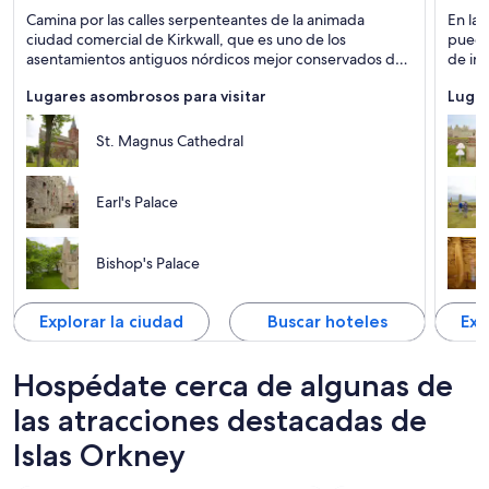
Kirkwall
Strom
Camina por las calles serpenteantes de la animada
a
En las
Puertos, Catedrales y Histórico
Person
ciudad comercial de Kirkwall, que es uno de los
puede
Puebl
asentamientos antiguos nórdicos mejor conservados de
de int
la Gran Bretaña.
Lugares asombrosos para visitar
Lugar
St. Magnus Cathedral
Earl's Palace
Bishop's Palace
Explorar la ciudad
Buscar hoteles
Exp
Hospédate cerca de algunas de
las atracciones destacadas de
Islas Orkney