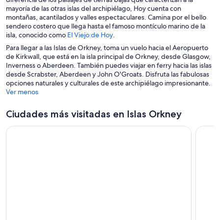
b
mayoría de las otras islas del archipiélago, Hoy cuenta con
v
r
montañas, acantilados y valles espectaculares. Camina por el bello
e
e
sendero costero que llega hasta el famoso montículo marino de la
n
e
S
isla, conocido como
El Viejo de Hoy
.
t
n
e
a
Para llegar a las Islas de Orkney, toma un vuelo hacia el Aeropuerto
u
a
n
de Kirkwall, que está en la isla principal de Orkney, desde Glasgow,
n
b
a
Inverness o Aberdeen. También puedes viajar en ferry hacia las islas
a
r
desde Scrabster, Aberdeen y John O'Groats. Disfruta las fabulosas
n
e
opciones naturales y culturales de este archipiélago impresionante.
u
e
Ver menos
e
n
v
u
Ciudades más visitadas en Islas Orkney
a
n
v
a
e
n
n
u
t
e
a
v
n
a
a
v
e
n
t
a
n