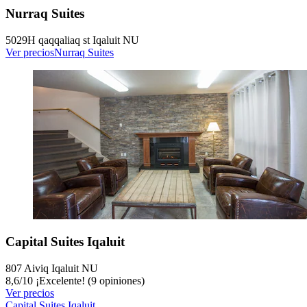
Nurraq Suites
5029H qaqqaliaq st Iqaluit NU
Ver precios
Nurraq Suites
Capital Suites Iqaluit
807 Aiviq Iqaluit NU
8,6
/
10
¡Excelente! (9 opiniones)
Ver precios
Capital Suites Iqaluit