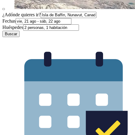
¿Adónde quieres ir?
Fechas
Huéspedes
Buscar