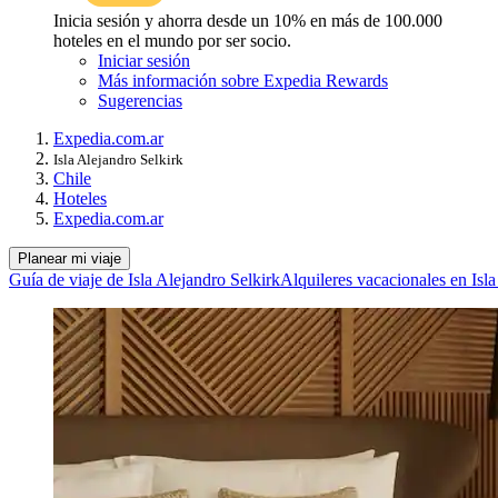
Inicia sesión y ahorra desde un 10% en más de 100.000
hoteles en el mundo por ser socio.
Iniciar sesión
Más información sobre Expedia Rewards
Sugerencias
Expedia.com.ar
Isla Alejandro Selkirk
Chile
Hoteles
Expedia.com.ar
Planear mi viaje
Guía de viaje de Isla Alejandro Selkirk
Alquileres vacacionales en Isla