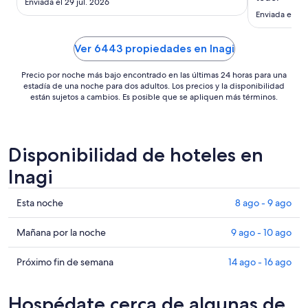
noche
Enviada el 29 jul. 2026
es
Enviada el 8 
de
US$ 92
Ver 6443 propiedades en Inagi
Precio por noche más bajo encontrado en las últimas 24 horas para una
estadía de una noche para dos adultos. Los precios y la disponibilidad
están sujetos a cambios. Es posible que se apliquen más términos.
Disponibilidad de hoteles en
Inagi
Ver
Esta noche
8 ago - 9 ago
precios
de
Ver
Mañana por la noche
9 ago - 10 ago
propiedades
precios
en
de
Ver
Próximo fin de semana
14 ago - 16 ago
Inagi
propiedades
precios
para
en
de
Hospédate cerca de algunas de
esta
Inagi
propiedades