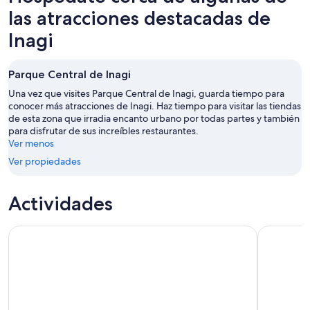
noche,
para
en
las atracciones destacadas de
8
mañana
Inagi
Inagi
ago
por
para
-
la
el
9
noche,
próximo
Parque Central de Inagi
ago
9
fin
Una vez que visites Parque Central de Inagi, guarda tiempo para
ago
de
conocer más atracciones de Inagi. Haz tiempo para visitar las tiendas
-
semana,
de esta zona que irradia encanto urbano por todas partes y también
10
14
para disfrutar de sus increíbles restaurantes.
ago
ago
Ver menos
-
Ver propiedades
16
ago
Actividades
eSIM: Paquete de e-SIM Airalo Asia
Experienci