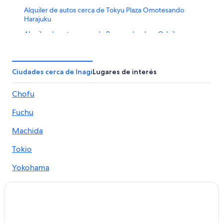
Alquiler de autos cerca de Tokyu Plaza Omotesando
Harajuku
Alquiler de autos cerca de Parque de playa Odaiba
Alquiler de autos cerca de Shibuya
Ciudades cerca de Inagi
Lugares de interés
Chofu
Fuchu
Machida
Tokio
Yokohama
Tama