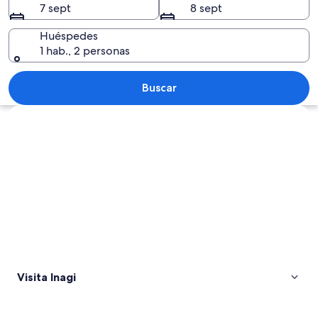
7 sept
8 sept
Huéspedes
1 hab., 2 personas
Un atardecer sobre un río con reflejos,
Buscar
Ver mapa
Visita Inagi