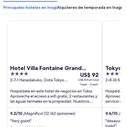
Principales hoteles en Inagi
Alquileres de temporada en Inagi
Hotel Villa Fontaine Grand Haneda Airport - Directly conn
Tokyo Bay S
Hotel Villa Fontaine Grand
Tokyo B
4
Del
4
Haneda Airport - Directly
US$ 92
out
1
out
2-7-1 Hanedakuko, Oota Tokyo
2-8-16 Shio
US$ 104 en total
connected to Haneda Airport
Tokyo
1 sept. - 2 sept.
of
sept
of
Terminal 3
Hospédate en este hotel de negocios en Tokio.
Hospédate e
5
al
5
Aprovecha el acceso a wifi gratis, 2 restaurantes y
Aprovecha el
2
las aguas termales en la propiedad. Nuestros
servicio co
sept,
huéspedes destacan ...
huéspedes d
el
9,2
/
10
¡Magnífico! (12.162 opiniones)
9,6
/
10
¡Exce
precio
"Very good"
"desayuno 💯
por
todo!"