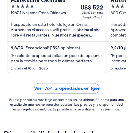
Halekulani Okinawa
Hotel Ni
5
Del
4.5
US$ 522
out
6
out
1967-1 Nakama Onna Okinawa
600 Gima Y
US$ 575 en total
Prefecture
6 sept. - 7 sept.
Okinawa-k
of
sept
of
Hospédate en este hotel de lujo en Onna.
Hospédate e
5
al
5
Aprovecha el acceso a wifi gratis, la piscina al aire
Aprovecha la 
7
libre y 4 restaurantes. Nuestros huéspedes
completo y 
sept,
destacan la atención ...
destacan la .
el
9,8
/
10
¡Excepcional! (1593 opiniones)
9,2
/
10
¡Magn
precio
"Excelente propiedad faltan un poco de opciones
"El personal
por
para la comida pero todo lo demás perfecto"
inconvenien
noche
Enviada el 10 jun. 2025
es
Enviada el 25 
de
US$ 522
Ver 1764 propiedades en Igei
Precio por noche más bajo encontrado en las últimas 24 horas para una
estadía de una noche para dos adultos. Los precios y la disponibilidad
están sujetos a cambios. Es posible que se apliquen más términos.