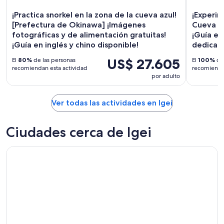
9
ago
¡Practica snorkel en la zona de la cueva azul!
¡Experim
[Prefectura de Okinawa] ¡Imágenes
Cueva Az
fotográficas y de alimentación gratuitas!
¡Guía e
¡Guía en inglés y chino disponible!
dedicad
US$ 27.605
El
80%
de las personas
El
100%
de 
recomiendan esta actividad
recomiendan
por adulto
Ver todas las actividades en Igei
Ciudades cerca de Igei