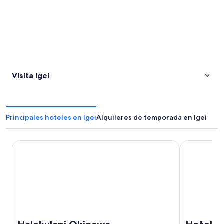
Visita Igei
Principales hoteles en Igei
Alquileres de temporada en Igei
Halekulani Okinawa
Hotel Nikko 