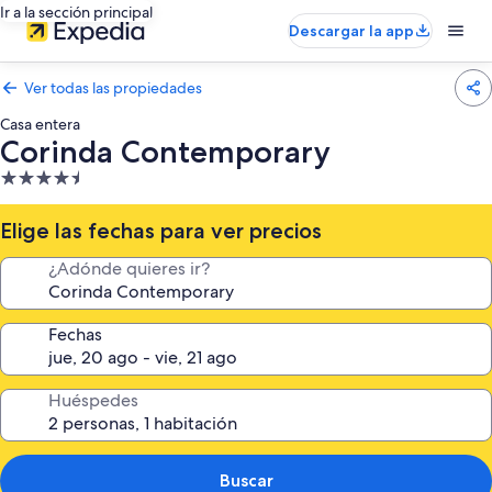
Ir a la sección principal
Descargar la app
Ver todas las propiedades
Casa entera
Corinda Contemporary
Propiedad
de
4.5
Elige las fechas para ver precios
estrellas
¿Adónde quieres ir?
Fechas
Huéspedes
Buscar