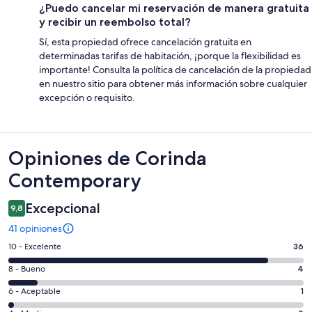
¿Puedo cancelar mi reservación de manera gratuita
y recibir un reembolso total?
Sí, esta propiedad ofrece cancelación gratuita en
determinadas tarifas de habitación, ¡porque la flexibilidad es
importante! Consulta la política de cancelación de la propiedad
en nuestro sitio para obtener más información sobre cualquier
excepción o requisito.
Opiniones
Opiniones de Corinda
Contemporary
Excepcional
9,8
41 opiniones
Evaluación:
10 - Excelente
36
10
Evaluación:
8 - Bueno
4
-
8
Excelente.
Evaluación:
6 - Aceptable
1
-
36
6