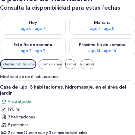
Consulta la disponibilidad para estas fechas
Consulta la disponibilidad para hoy ago 6 - ago 7
Consulta la disponibilidad pa
Hoy
Mañana
ago 6 - ago 7
ago 7 - ago 8
Consulta la disponibilidad para este fin de semana ago 7 - ag
Consulta la disponibilidad par
Este fin de semana
Próximo fin de semana
ago 7 - ago 9
ago 14 - ago 16
Filtros
Todas las habitaciones
3 camas o más
1 cama
2 camas
disponibles
para
Mostrando 6 de 6 habitaciones
las
Ver
Un edificio moderno con grandes venta
22
Casa de lujo, 3 habitaciones, hidromasaje, en el área del
habitaciones
todas
jardín
las
Vista al jardín
fotos
190 m²
de
3 habitaciones
Casa
de
8 personas
lujo,
2 camas Queen size y 3 camas individuales