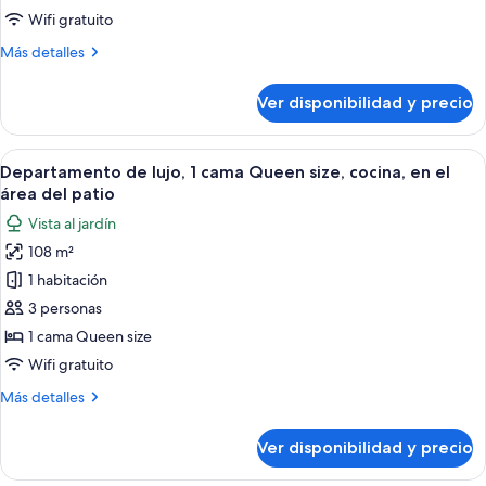
3
Wifi gratuito
habitaciones,
Más
Más detalles
hidromasaje,
detalles
en
sobre
Ver disponibilidad y precio
Casa
el
de
área
lujo,
Ver
Un dormitorio moderno con una cama g
del
8
3
Departamento de lujo, 1 cama Queen size, cocina, en el
todas
jardín
habitaciones,
área del patio
hidromasaje,
las
Vista al jardín
en
fotos
el
108 m²
de
área
1 habitación
Departamento
del
jardín
de
3 personas
lujo,
1 cama Queen size
1
Wifi gratuito
cama
Más
Más detalles
Queen
detalles
size,
sobre
Ver disponibilidad y precio
Departamento
cocina,
de
en