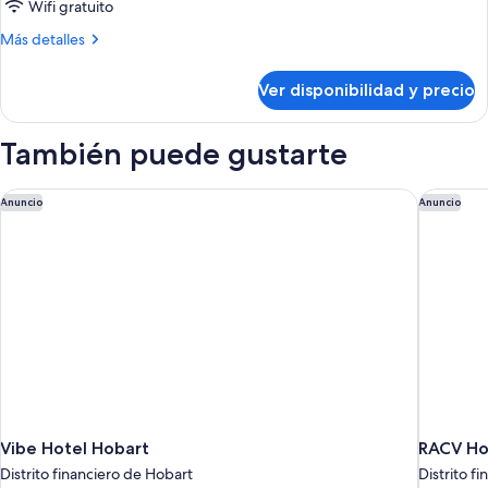
de
Wifi gratuito
Three
Más
Más detalles
Bedroom
detalles
sobre
Apartment
Ver disponibilidad y precio
Three
Bedroom
Apartment
También puede gustarte
Vibe Hotel Hobart
RACV Ho
Anuncio
Anuncio
Vibe Hotel Hobart
RACV Ho
Distrito financiero de Hobart
Distrito f