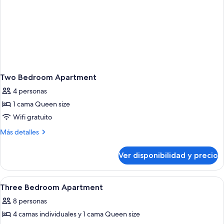
Two Bedroom Apartment
4 personas
1 cama Queen size
Wifi gratuito
Más
Más detalles
detalles
sobre
Ver disponibilidad y precio
Two
Bedroom
Apartment
Ver
Un baño con un lavabo blanco, un pan
2
Three Bedroom Apartment
todas
8 personas
las
4 camas individuales y 1 cama Queen size
fotos