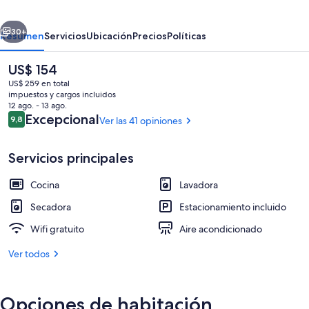
erior
Siguiente
30+
Resumen
Servicios
Ubicación
Precios
Políticas
El
US$ 154
precio
US$ 259 en total
actual
impuestos y cargos incluidos
es
12 ago. - 13 ago.
de
Opiniones
Excepcional
9,8
Ver las 41 opiniones
9,8 de 10
US$ 154
Servicios principales
Terraza o patio
Cocina
Lavadora
Secadora
Estacionamiento incluido
Wifi gratuito
Aire acondicionado
Ver todos
Opciones de habitación