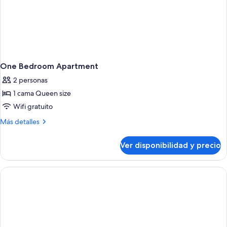
One Bedroom Apartment
2 personas
1 cama Queen size
Wifi gratuito
Más
Más detalles
detalles
sobre
Ver disponibilidad y precio
One
Bedroom
Apartment