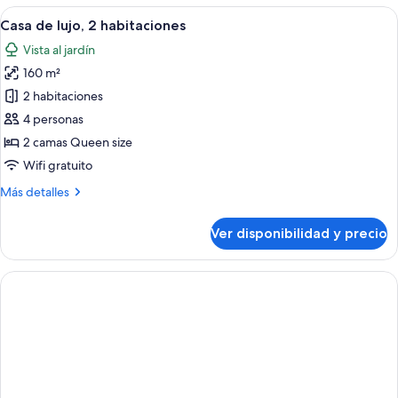
lujo,
Ver
Un edificio moderno con grandes venta
el
22
1
Casa de lujo, 2 habitaciones
todas
área
cama
Vista al jardín
Queen
las
del
size,
160 m²
fotos
patio
cocina,
de
2 habitaciones
en
Casa
el
4 personas
área
de
2 camas Queen size
del
lujo,
Wifi gratuito
patio
2
Más
Más detalles
habitaciones
detalles
sobre
Ver disponibilidad y precio
Casa
de
lujo,
2
habitaciones