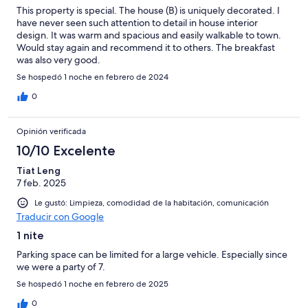
This property is special. The house (B) is uniquely decorated. I
have never seen such attention to detail in house interior
design. It was warm and spacious and easily walkable to town.
Would stay again and recommend it to others. The breakfast
was also very good.
Se hospedó 1 noche en febrero de 2024
0
Opinión verificada
10/10 Excelente
Tiat Leng
7 feb. 2025
Le gustó: Limpieza, comodidad de la habitación, comunicación
Traducir con Google
1 nite
Parking space can be limited for a large vehicle. Especially since
we were a party of 7.
Se hospedó 1 noche en febrero de 2025
0