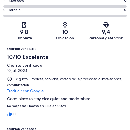
Bueno.
Evaluación:
4 - Mediocre
0
de
-
4
4
41
Aceptable.
Evaluación:
2 - Terrible
0
de
-
opiniones
1
2
41
Mediocre.
de
-
opiniones
0
41
Terrible.
de
9,8
10
9,4
opiniones
0
41
Limpieza
Ubicación
Personal y atención
de
opiniones
Opiniones
41
Opinión verificada
opiniones
10/10 Excelente
Cliente verificado
19 jul. 2024
Le gustó: Limpieza, servicios, estado de la propiedad e instalaciones,
comunicación
Traducir con Google
Good place to stay nice quiet and modernised
Se hospedó 1 noche en julio de 2024
0
Opinión verificada