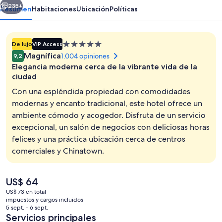
235+
Resumen
Habitaciones
Ubicación
Políticas
Propiedad
De lujo
VIP Access
de
Magnífica
1.004 opiniones
9,2
5.0
Elegancia moderna cerca de la vibrante vida de la
estrellas
ciudad
Con una espléndida propiedad con comodidades
modernas y encanto tradicional, este hotel ofrece un
Terraza en la azotea
ambiente cómodo y acogedor. Disfruta de un servicio
excepcional, un salón de negocios con deliciosas horas
felices y una práctica ubicación cerca de centros
comerciales y Chinatown.
El
US$ 64
precio
US$ 73 en total
actual
impuestos y cargos incluidos
es
5 sept. - 6 sept.
de
Servicios principales