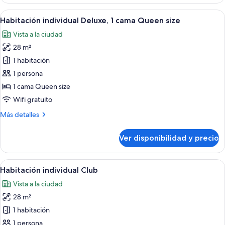
Club,
1
Ver
Una habitación de hotel con una cama gr
12
cama
Habitación individual Deluxe, 1 cama Queen size
todas
King
Vista a la ciudad
size
las
28 m²
fotos
de
1 habitación
Habitación
1 persona
individual
1 cama Queen size
Deluxe,
Wifi gratuito
1
Más
Más detalles
cama
detalles
Queen
sobre
Ver disponibilidad y precio
size
Habitación
individual
Deluxe,
Ver
Habitación de hotel con una cama grand
8
1
Habitación individual Club
todas
cama
Vista a la ciudad
Queen
las
size
28 m²
fotos
de
1 habitación
Habitación
1 persona