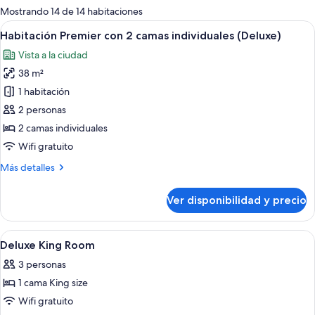
para
Mostrando 14 de 14 habitaciones
las
Ver
Una habitación de hotel con dos camas, 
5
Habitación Premier con 2 camas individuales (Deluxe)
habitaciones
todas
Vista a la ciudad
las
38 m²
fotos
de
1 habitación
Habitación
2 personas
Premier
2 camas individuales
con
Wifi gratuito
2
Más
Más detalles
camas
detalles
individuales
sobre
Ver disponibilidad y precio
(Deluxe)
Habitación
Premier
con
Ver
Minibar, caja de seguridad en la habita
6
2
Deluxe King Room
todas
camas
3 personas
individuales
las
(Deluxe)
1 cama King size
fotos
de
Wifi gratuito