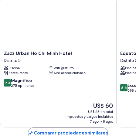
Zazz
Equatori
Zazz Urban Ho Chi Minh Hotel
Equato
Urban
Ho
Distrito 5
Distrito 
Ho
Chi
Piscina
Wifi gratuito
Piscin
Chi
Minh
Restaurante
Aire acondicionado
Piscina
Minh
City
Hotel
Distrito
9.0
Magnífico
9,0
8.6
Distrito
5
Exc
de
275 opiniones
8,6
de
5
598 
10,
10,
Magnífico,
Excelent
275
El
US$ 60
598
opiniones
precio
US$ 68 en total
opinion
actual
impuestos y cargos incluidos
es
7 ago. - 8 ago.
de
US$ 60
Comparar propiedades similares