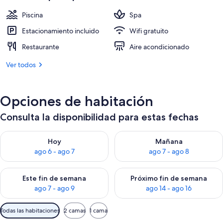
US$ 64
Piscina
Spa
Estacionamiento incluido
Wifi gratuito
Restaurante
Aire acondicionado
Ver todos
Opciones de habitación
Consulta la disponibilidad para estas fechas
Consulta la disponibilidad para hoy ago 6 - ago 7
Consulta la disponibilidad pa
Hoy
Mañana
ago 6 - ago 7
ago 7 - ago 8
Consulta la disponibilidad para este fin de semana ago 7 - ag
Consulta la disponibilidad par
Este fin de semana
Próximo fin de semana
ago 7 - ago 9
ago 14 - ago 16
Filtros
Todas las habitaciones
2 camas
1 cama
disponibles