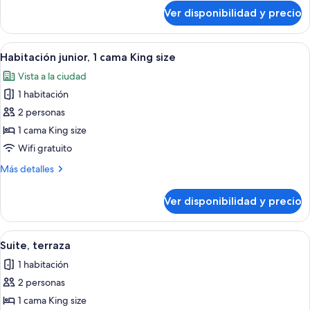
cama
sobre
Ver disponibilidad y precio
Habitación
King
Premier,
size
1
Ver
Habitación de hotel con cama de madera,
(Deluxe)
6
cama
Habitación junior, 1 cama King size
todas
King
Vista a la ciudad
size
las
(Deluxe)
1 habitación
fotos
de
2 personas
Habitación
1 cama King size
junior,
Wifi gratuito
1
Más
Más detalles
cama
detalles
King
sobre
Ver disponibilidad y precio
Habitación
size
junior,
1
Ver
Habitación de hotel con una cama gran
6
cama
Suite, terraza
todas
King
1 habitación
size
las
2 personas
fotos
de
1 cama King size