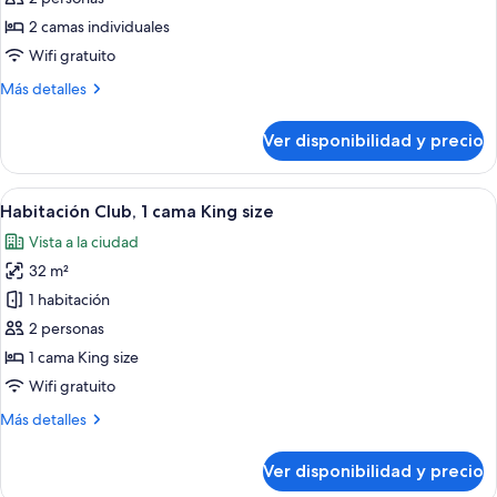
Deluxe
2 camas individuales
con
Wifi gratuito
2
Más
Más detalles
camas
detalles
individuales
sobre
Ver disponibilidad y precio
Habitación
Deluxe
con
Ver
Una habitación de hotel con una cama 
9
2
Habitación Club, 1 cama King size
todas
camas
Vista a la ciudad
individuales
las
32 m²
fotos
de
1 habitación
Habitación
2 personas
Club,
1 cama King size
1
Wifi gratuito
cama
Más
Más detalles
King
detalles
size
sobre
Ver disponibilidad y precio
Habitación