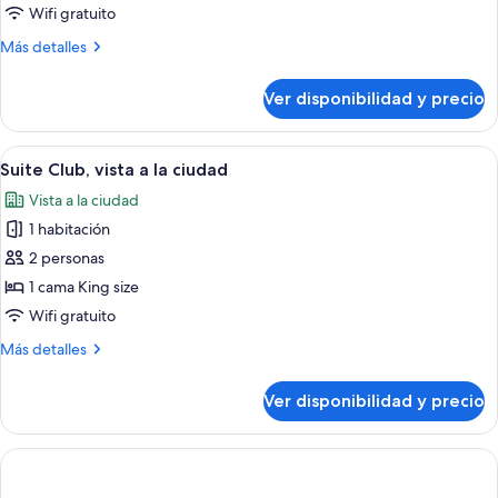
Suite,
Wifi gratuito
terraza
Más
Más detalles
detalles
sobre
Ver disponibilidad y precio
Suite,
terraza
Ver
Una habitación de hotel con una cama 
4
Suite Club, vista a la ciudad
todas
Vista a la ciudad
las
1 habitación
fotos
de
2 personas
Suite
1 cama King size
Club,
Wifi gratuito
vista
Más
Más detalles
a
detalles
la
sobre
Ver disponibilidad y precio
Suite
ciudad
Club,
vista
a
la