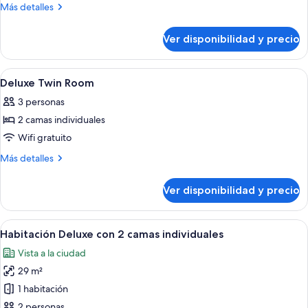
Deluxe
Más
Más detalles
King
detalles
sobre
Room
Ver disponibilidad y precio
Deluxe
King
Room
Ver
Minibar, caja de seguridad en la habita
4
Deluxe Twin Room
todas
3 personas
las
2 camas individuales
fotos
de
Wifi gratuito
Deluxe
Más
Más detalles
Twin
detalles
sobre
Room
Ver disponibilidad y precio
Deluxe
Twin
Room
Ver
Habitación de hotel con dos camas, un e
14
Habitación Deluxe con 2 camas individuales
todas
Vista a la ciudad
las
29 m²
fotos
de
1 habitación
Habitación
2 personas