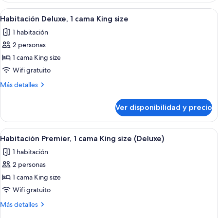
con
Ver
Una habitación de hotel con una cama 
7
2
Habitación Deluxe, 1 cama King size
todas
camas
1 habitación
individuales
las
2 personas
fotos
de
1 cama King size
Habitación
Wifi gratuito
Deluxe,
Más
Más detalles
1
detalles
cama
sobre
Ver disponibilidad y precio
Habitación
King
Deluxe,
size
1
Ver
Habitación de hotel con una cama grand
2
cama
Habitación Premier, 1 cama King size (Deluxe)
todas
King
1 habitación
size
las
2 personas
fotos
de
1 cama King size
Habitación
Wifi gratuito
Premier,
Más
Más detalles
1
detalles