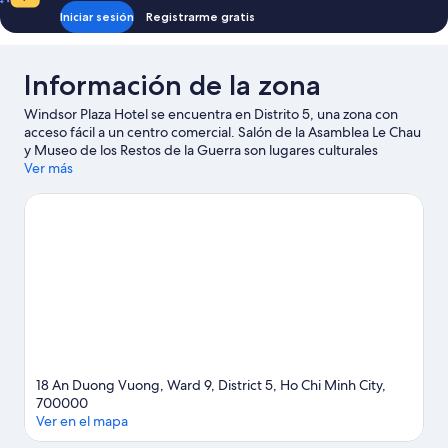
Iniciar sesión
Registrarme gratis
Información de la zona
Windsor Plaza Hotel se encuentra en Distrito 5, una zona con
acceso fácil a un centro comercial. Salón de la Asamblea Le Chau
y Museo de los Restos de la Guerra son lugares culturales
destacados, y los turistas que quieran ir de compras pueden
Ver más
visitar Mercado An Dong y Centro comercial The Garden Mall.
También puedes darte una vuelta por Pagoda de Thien Hau y
Pagoda Nghia An Hoi Quan. Encontrarás muchas opciones para
conocer la zona con actividades como golf.
Visitar nuestra guía
de viaje de Ciudad Ho Chi Minh
18 An Duong Vuong, Ward 9, District 5, Ho Chi Minh City,
700000
Ver en el mapa