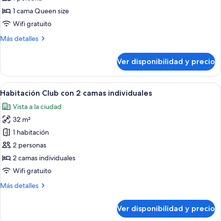
individual
1 cama Queen size
Club
Wifi gratuito
Más
Más detalles
detalles
sobre
Ver disponibilidad y precio
Habitación
individual
Club
Ver
Habitación de hotel con dos camas, un 
6
Habitación Club con 2 camas individuales
todas
Vista a la ciudad
las
32 m²
fotos
de
1 habitación
Habitación
2 personas
Club
2 camas individuales
con
Wifi gratuito
2
Más
Más detalles
camas
detalles
individuales
sobre
Ver disponibilidad y precio
Habitación
Club