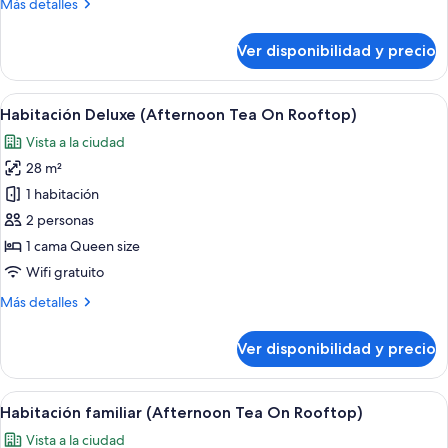
Más
Más detalles
camas
detalles
individuales,
sobre
Ver disponibilidad y precio
Habitación
sin
superior
ventanas
con
Ver
Habitación de hotel con una cama gran
(Afternoon
5
2
Habitación Deluxe (Afternoon Tea On Rooftop)
todas
camas
Tea
Vista a la ciudad
individuales,
las
On
sin
28 m²
fotos
Rooftop)
ventanas
de
1 habitación
(Afternoon
Habitación
Tea
2 personas
On
Deluxe
1 cama Queen size
Rooftop)
(Afternoon
Wifi gratuito
Tea
Más
Más detalles
On
detalles
Rooftop)
sobre
Ver disponibilidad y precio
Habitación
Deluxe
(Afternoon
Ver
Habitación de hotel moderna con una c
6
Tea
Habitación familiar (Afternoon Tea On Rooftop)
todas
On
Vista a la ciudad
Rooftop)
las