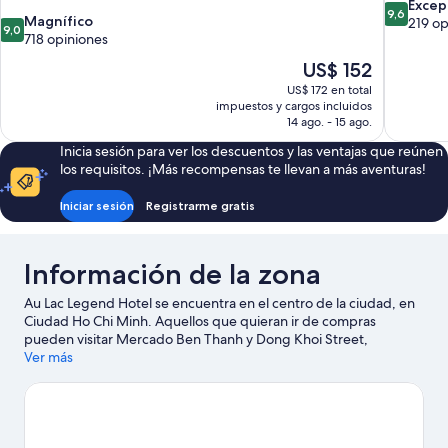
9.6
Excep
9,6
9.0
Magnífico
de
219 op
9,0
de
718 opiniones
10,
10,
Excepcion
El
US$ 152
Magnífico,
219
precio
US$ 172 en total
718
opiniones
actual
impuestos y cargos incluidos
opiniones
es
14 ago. - 15 ago.
de
Inicia sesión para ver los descuentos y las ventajas que reúnen
US$ 152
los requisitos. ¡Más recompensas te llevan a más aventuras!
Iniciar sesión
Registrarme gratis
Información de la zona
Au Lac Legend Hotel se encuentra en el centro de la ciudad, en
Ciudad Ho Chi Minh. Aquellos que quieran ir de compras
pueden visitar Mercado Ben Thanh y Dong Khoi Street,
mientras que quienes deseen conocer los puntos de interés más
Ver más
populares del área pueden ir a Zoo y Jardín botánico de Saigón.
También vale la pena conocer Parque acuático Dam Sen y
Parque de atracciones Suoi Tien.
Visitar nuestra guía de viaje de
Ciudad Ho Chi Minh