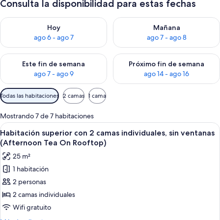
Consulta la disponibilidad para estas fechas
Consulta la disponibilidad para hoy ago 6 - ago 7
Consulta la disponibilidad pa
Hoy
Mañana
ago 6 - ago 7
ago 7 - ago 8
Consulta la disponibilidad para este fin de semana ago 7 - ag
Consulta la disponibilidad par
Este fin de semana
Próximo fin de semana
ago 7 - ago 9
ago 14 - ago 16
Filtros
Todas las habitaciones
2 camas
1 cama
disponibles
para
Mostrando 7 de 7 habitaciones
las
Ver
Habitación de hotel con dos camas, un e
5
Habitación superior con 2 camas individuales, sin ventanas
habitaciones
todas
(Afternoon Tea On Rooftop)
las
25 m²
fotos
1 habitación
de
2 personas
Habitación
superior
2 camas individuales
con
Wifi gratuito
2