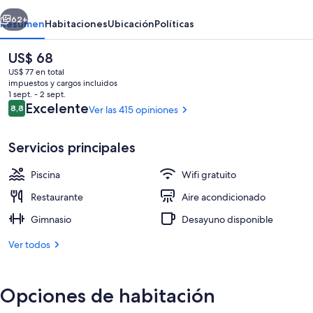
Hotel
erior
Siguiente
62+
Resumen
Habitaciones
Ubicación
Políticas
El
US$ 68
precio
US$ 77 en total
actual
impuestos y cargos incluidos
es
1 sept. - 2 sept.
de
Opiniones
Excelente
8,8
Ver las 415 opiniones
8,8 de 10
US$ 68
Servicios principales
Una piscina al aire libre, sillones reclin
Piscina
Wifi gratuito
Restaurante
Aire acondicionado
Gimnasio
Desayuno disponible
Ver todos
Opciones de habitación