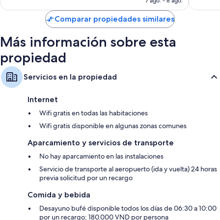
7 ago. - 8 ago.
de
Armarios o vestidores, teteras/pavas eléctricas y servicio de limpieza
US$ 100
diario
Comparar propiedades similares
Más información sobre esta
propiedad
Servicios en la propiedad
Internet
Wifi gratis en todas las habitaciones
Wifi gratis disponible en algunas zonas comunes
Aparcamiento y servicios de transporte
No hay aparcamiento en las instalaciones
Servicio de transporte al aeropuerto (ida y vuelta) 24 horas
previa solicitud por un recargo
Comida y bebida
Desayuno bufé disponible todos los días de 06:30 a 10:00
por un recargo; 180.000 VND por persona