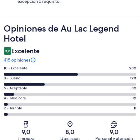
excepción o requisito.
Opiniones
Opiniones de Au Lac Legend
Hotel
Excelente
8,8
415 opiniones
Evaluación:
10 - Excelente
232
10
Evaluación:
8 - Bueno
128
-
8
Excelente.
Evaluación:
6 - Aceptable
32
-
232
6
Bueno.
Evaluación:
4 - Mediocre
12
de
-
128
4
415
Aceptable.
Evaluación:
2 - Terrible
11
de
-
opiniones
32
2
415
Mediocre.
de
-
opiniones
12
415
Terrible.
de
9,0
8,0
9,0
opiniones
11
415
Limpieza
Ubicación
Personal y atención