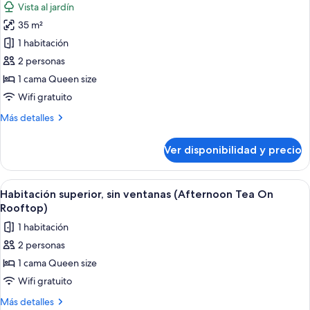
Vista al jardín
ciudad
las
(Afternoon
35 m²
fotos
Tea
de
1 habitación
On
Suite
Rooftop)
2 personas
panorámica
1 cama Queen size
(Afternoon
Wifi gratuito
Tea
Más
Más detalles
On
detalles
Rooftop)
sobre
Ver disponibilidad y precio
Suite
panorámica
(Afternoon
Ver
Una habitación de hotel con una cama g
1
Tea
Habitación superior, sin ventanas (Afternoon Tea On
todas
On
Rooftop)
Rooftop)
las
1 habitación
fotos
2 personas
de
1 cama Queen size
Habitación
superior,
Wifi gratuito
sin
Más
Más detalles