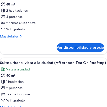
48 m²
fotos
de
2 habitaciones
Habitación
4 personas
familiar
2 camas Queen size
(Afternoon
Wifi gratuito
Tea
Más
Más detalles
On
detalles
Rooftop)
sobre
Ver disponibilidad y precio
Habitación
familiar
(Afternoon
Ver
Habitación de hotel con cama, mesita 
12
Tea
Suite urbana, vista a la ciudad (Afternoon Tea On Rooftop)
todas
On
Vista a la ciudad
Rooftop)
las
40 m²
fotos
de
1 habitación
Suite
2 personas
urbana,
1 cama King size
vista
Wifi gratuito
a