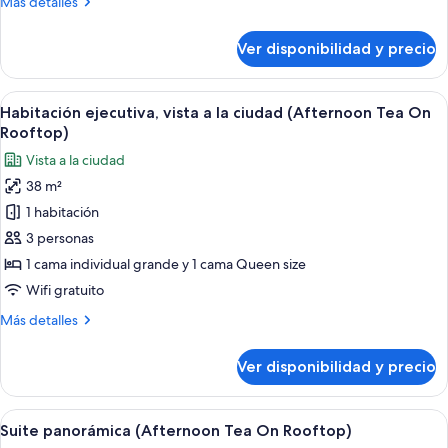
Más
Más detalles
la
detalles
ciudad
sobre
Ver disponibilidad y precio
(Afternoon
Suite
urbana,
Tea
vista
Ver
Habitación de hotel con dos camas, un
On
7
a
Habitación ejecutiva, vista a la ciudad (Afternoon Tea On
todas
Rooftop)
la
Rooftop)
ciudad
las
Vista a la ciudad
(Afternoon
fotos
Tea
38 m²
de
On
1 habitación
Habitación
Rooftop)
ejecutiva,
3 personas
vista
1 cama individual grande y 1 cama Queen size
a
Wifi gratuito
la
Más
Más detalles
ciudad
detalles
(Afternoon
sobre
Ver disponibilidad y precio
Habitación
Tea
ejecutiva,
On
vista
Ver
Una habitación de hotel con cama, mesit
Rooftop)
4
a
Suite panorámica (Afternoon Tea On Rooftop)
todas
la