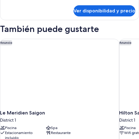
ventanas
detalles
sobre
(Afternoon
Ver disponibilidad y precio
Habitación
Tea
superior,
On
sin
También puede gustarte
Rooftop)
ventanas
(Afternoon
Tea
Le Meridien Saigon
Hilton S
Anuncio
Anuncio
On
Rooftop)
Le Meridien Saigon
Hilton S
District 1
District 1
Piscina
Spa
Piscina
Estacionamiento
Restaurante
Wifi grat
incluido