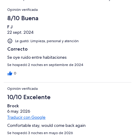
de
opiniones
Opiniones
415
Opinión verificada
opiniones
8/10 Buena
F J
22 sept. 2024
Le gustó: Limpieza, personal y atención
Correcto
Se oye ruido entre habitaciones
Se hospedó 2 noches en septiembre de 2024
0
Opinión verificada
10/10 Excelente
Brock
6 may. 2026
Traducir con Google
Comfortable stay, would come back again
Se hospedó 3 noches en mayo de 2026