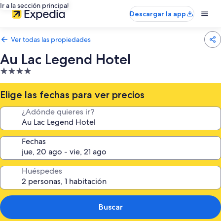
Ir a la sección principal
Descargar la app
Ver todas las propiedades
Au Lac Legend Hotel
Propiedad
de
4.0
Elige las fechas para ver precios
estrellas
¿Adónde quieres ir?
Fechas
Huéspedes
Buscar