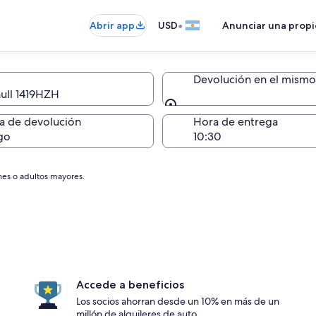
•
Abrir app
USD
Anunciar una prop
Devolución en el mismo 
null 1419HZH
Devolución en el mismo 
a de devolución
Hora de entrega
go
nes o adultos mayores.
Accede a beneficios
Los socios ahorran desde un 10% en más de un
millón de alquileres de auto.