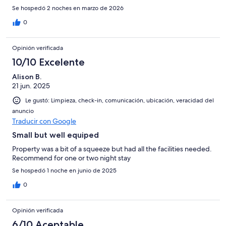
because on Wednesday the 18th i was diagnosed terminal and
Se hospedó 2 noches en marzo de 2026
currently in Wyong hospital with a cracked pelviis and Allison
aws very helpful. Anyone can see how clean the room is by the
0
photos and the price was great for someone on the pension and
their support dogs.
Opinión verificada
10/10 Excelente
Alison B.
21 jun. 2025
Le gustó: Limpieza, check-in, comunicación, ubicación, veracidad del
anuncio
Traducir con Google
Small but well equiped
Property was a bit of a squeeze but had all the facilities needed.
Recommend for one or two night stay
Se hospedó 1 noche en junio de 2025
0
Opinión verificada
6/10 Aceptable