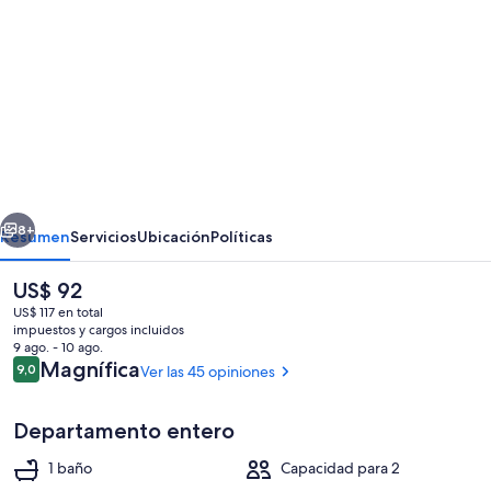
de
fotos
de
Pet
friendly
private
studio,
erior
Siguiente
walking
8+
Resumen
Servicios
Ubicación
Políticas
distance
El
US$ 92
to
precio
US$ 117 en total
lake
actual
impuestos y cargos incluidos
es
9 ago. - 10 ago.
de
Opiniones
Magnífica
9,0
Ver las 45 opiniones
9,0 de 10
US$ 92
Departamento entero
Interior
1 baño
Capacidad para 2