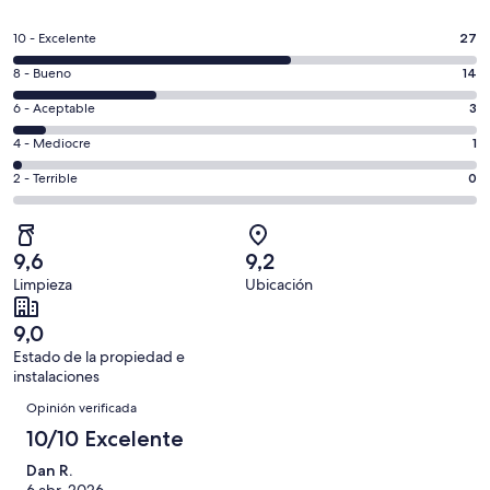
abre
en
Evaluación:
10 - Excelente
27
una
10
nueva
Evaluación:
8 - Bueno
14
-
ventana
8
Excelente.
Evaluación:
6 - Aceptable
3
-
27
6
Bueno.
Evaluación:
4 - Mediocre
1
de
-
14
4
45
Aceptable.
Evaluación:
2 - Terrible
0
de
-
opiniones
3
2
45
Mediocre.
de
-
opiniones
1
45
Terrible.
de
9,6
9,2
opiniones
0
45
Limpieza
Ubicación
de
opiniones
45
9,0
opiniones
Estado de la propiedad e
instalaciones
Opiniones
Opinión verificada
10/10 Excelente
Dan R.
6 abr. 2026