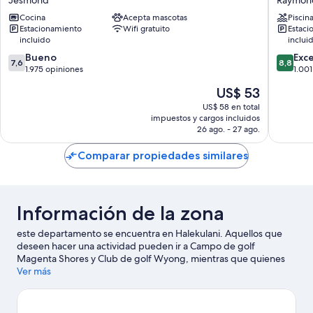
Villas
Motor
Cocina
Acepta mascotas
Piscin
Jesmond
Inn
Estacionamiento
Wifi gratuito
Estaci
Raymon
incluido
inclui
Terrace
7.6
8.8
Bueno
Exc
7,6
8,8
de
de
1.975 opiniones
1.001
10,
10,
El
US$ 53
Bueno,
Excelent
precio
1.975
1.001
US$ 58 en total
actual
impuestos y cargos incluidos
opiniones
opinion
es
26 ago. - 27 ago.
de
US$ 53
Comparar propiedades similares
Información de la zona
este departamento se encuentra en Halekulani. Aquellos que
deseen hacer una actividad pueden ir a Campo de golf
Magenta Shores y Club de golf Wyong, mientras que quienes
deseen conocer los puntos de interés del área pueden optar
Ver más
por Centro comercial Pelican Plaza y Amazement.
Visitar nuestra
guía de viaje de Halekulani