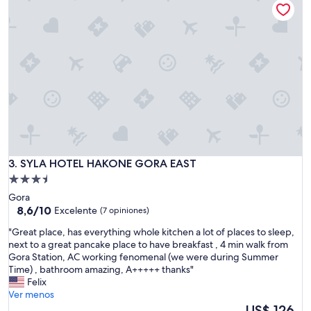
US$ 439
e
t
s
a
o
y
a
.
t
T
r
h
a
e
n
s
s
h
p
o
o
w
r
e
t
r
SYLA HOTEL HAKONE GORA EAST
3. SYLA HOTEL HAKONE GORA EAST
e
,
p
Propiedad
t
e
de
Gora
h
r
3.5
8.6
8,6/10
Excelente
(7 opiniones)
e
o
de
estrellas
s
e
"
"Great place, has everything whole kitchen a lot of places to sleep,
10,
a
s
G
next to a great pancake place to have breakfast , 4 min walk from
Excelente,
u
f
r
Gora Station, AC working fenomenal (we were during Summer
(7
n
á
e
Time) , bathroom amazing, A+++++ thanks"
opiniones)
a
c
a
Felix
a
i
t
Ver menos
n
l
p
El
US$ 126