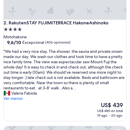
a
,
b
i
e
RakutenSTAY FUJIMITERRACE HakoneAshinoko
2. RakutenSTAY FUJIMITERRACE HakoneAshinoko
n
Propiedad
u
de
Motohakone
b
4.0
9.6
9,6/10
Excepcional
(406 opiniones)
i
de
estrellas
c
"
"We had a very nice stay. The shower, the sauna and private onsen
10,
a
W
made our day. We wash our clothes and took time to have a pretty
Excepcional,
d
e
nice family time. The view was espectacular saw Mount Fuji the
(406
a
h
whole day! It is easy to check in and check out, although the check
opiniones)
,
a
out time is early (10am). We should’ve reserved one more night to
u
d
stay longer :) late check out is not available. Beds and bathroom are
n
a
very comfortable. Near the town so there is plenty of small
p
v
restaurants to eat.. at 3-8’ walk ..Also a...
o
e
Valeria Fabiola
c
r
Ver menos
o
y
El
US$ 439
e
n
precio
l
US$ 485 en total
i
actual
19 ago. - 20 ago.
a
c
es
c
e
de
c
SYLA HOTEL HAKONE GORA EAST
s