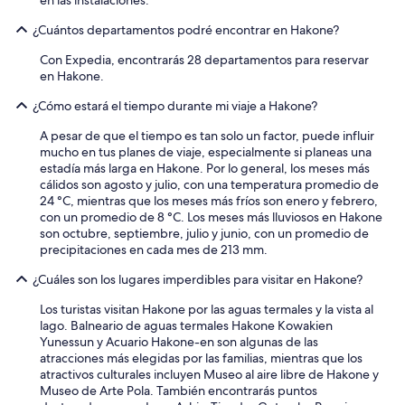
e
o
r
u
¿Cuántos departamentos podré encontrar en Hakone?
T
t
i
Con Expedia, encontrarás 28 departamentos para reservar
,
m
en Hakone.
a
e
l
)
¿Cómo estará el tiempo durante mi viaje a Hakone?
t
,
h
b
A pesar de que el tiempo es tan solo un factor, puede influir
o
a
mucho en tus planes de viaje, especialmente si planeas una
u
t
estadía más larga en Hakone. Por lo general, los meses más
g
h
cálidos son agosto y julio, con una temperatura promedio de
h
r
24 °C, mientras que los meses más fríos son enero y febrero,
t
o
con un promedio de 8 °C. Los meses más lluviosos en Hakone
h
o
son octubre, septiembre, julio y junio, con un promedio de
e
m
precipitaciones en cada mes de 213 mm.
c
a
h
¿Cuáles son los lugares imperdibles para visitar en Hakone?
m
e
a
c
Los turistas visitan Hakone por las aguas termales y la vista al
z
k
lago. Balneario de aguas termales Hakone Kowakien
i
o
Yunessun y Acuario Hakone-en son algunas de las
n
u
atracciones más elegidas por las familias, mientras que los
g
t
atractivos culturales incluyen Museo al aire libre de Hakone y
,
t
Museo de Arte Pola. También encontrarás puntos
A
i