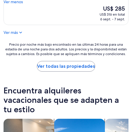
e
y
Ver menos
(1
t
w
t
El
US$ 285
opinión)
c
a
,
precio
h
US$ 316 en total
s
l
actual
6 sept. - 7 sept.
e
h
æ
es
n
o
k
de
a
u
Ver más
k
US$ 285
l
r
e
o
c
r
Precio
Precio por noche más bajo encontrado en las últimas 24 horas para una
t
l
t
estadía de una noche para dos adultos. Los precios y la disponibilidad están
por
o
o
sujetos a cambios. Es posible que se apliquen más términos y condiciones.
o
noche
f
t
g
más
p
h
s
bajo
Ver todas las propiedades
l
e
m
encontrado
a
s
a
en
c
a
g
las
e
n
f
últimas
Encuentra alquileres
s
d
u
24
t
t
l
horas
vacacionales que se adapten a
o
o
d
para
s
o
tu estilo
t
una
l
k
.
estadía
e
t
"
de
e
Buscar apart-hoteles
Buscar villas
Buscar casas
i
una
p
m
noche
,