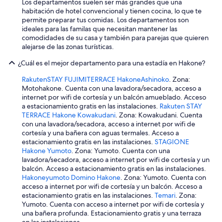
e
Los departamentos suelen ser más grandes que una
I
n
habitación de hotel convencional y tienen cocina, lo que te
t
o
permite preparar tus comidas. Los departamentos son
i
m
ideales para las familas que necesitan mantener las
s
e
comodidades de su casa y también para parejas que quieren
e
n
alejarse de las zonas turísticas.
a
a
s
¿Cuál es el mejor departamento para una estadía en Hakone?
l
y
(
t
RakutenSTAY FUJIMITERRACE HakoneAshinoko
. Zona:
w
o
Motohakone. Cuenta con una lavadora/secadora, acceso a
e
c
internet por wifi de cortesía y un balcón amueblado. Acceso
w
h
a estacionamiento gratis en las instalaciones.
Rakuten STAY
e
e
TERRACE Hakone Kowakudani
. Zona: Kowakudani. Cuenta
r
c
con una lavadora/secadora, acceso a internet por wifi de
e
k
cortesía y una bañera con aguas termales. Acceso a
d
i
estacionamiento gratis en las instalaciones.
STAGIONE
u
n
Hakone Yumoto
. Zona: Yumoto. Cuenta con una
r
a
lavadora/secadora, acceso a internet por wifi de cortesía y un
i
n
balcón. Acceso a estacionamiento gratis en las instalaciones.
n
d
Hakoneyumoto Domino Hakone
. Zona: Yumoto. Cuenta con
g
c
acceso a internet por wifi de cortesía y un balcón. Acceso a
S
h
estacionamiento gratis en las instalaciones.
Temari
. Zona:
u
e
Yumoto. Cuenta con acceso a internet por wifi de cortesía y
m
c
una bañera profunda. Estacionamiento gratis y una terraza
m
k
en las instalaciones.