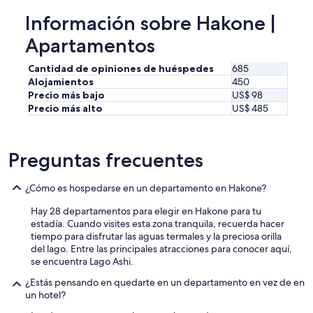
r
r
o
Información sobre Hakone |
s
m
a
G
Apartamentos
w
o
M
r
Cantidad de opiniones de huéspedes
685
o
a
u
Alojamientos
450
S
n
Precio más bajo
US$ 98
t
t
Precio más alto
US$ 485
a
F
t
u
i
j
o
Preguntas frecuentes
i
n
t
,
h
¿Cómo es hospedarse en un departamento en Hakone?
A
e
C
w
Hay 28 departamentos para elegir en Hakone para tu
w
h
estadía. Cuando visites esta zona tranquila, recuerda hacer
o
o
tiempo para disfrutar las aguas termales y la preciosa orilla
r
l
del lago. Entre las principales atracciones para conocer aquí,
k
e
se encuentra Lago Ashi.
i
d
n
¿Estás pensando en quedarte en un departamento en vez de en
a
g
un hotel?
y
f
!