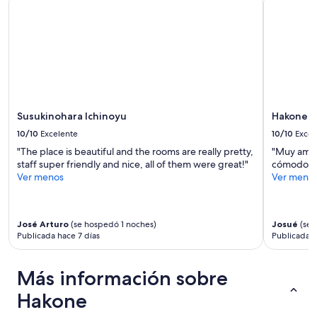
i
o
m
h
e
a
.
v
T
e
h
b
e
r
v
e
i
a
Susukinohara Ichinoyu
Hakone 
e
k
w
10/10
Excelente
10/10
Excel
f
w
"The place is beautiful and the rooms are really pretty,
"Muy amab
a
a
staff super friendly and nice, all of them were great!"
cómodo y 
s
s
Ver menos
Ver meno
t
e
,
s
4
p
m
e
José Arturo
(se hospedó 1 noches)
Josué
(se 
i
c
Publicada hace 7 días
Publicada 
n
t
w
a
a
c
Más información sobre
l
u
k
Hakone
l
f
a