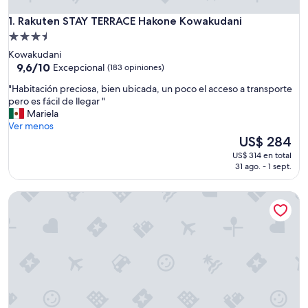
Rakuten STAY TERRACE Hakone Kowakudani
1. Rakuten STAY TERRACE Hakone Kowakudani
Propiedad
de
Kowakudani
3.5
9.6
9,6/10
Excepcional
(183 opiniones)
de
estrellas
"
"Habitación preciosa, bien ubicada, un poco el acceso a transporte
10,
H
pero es fácil de llegar "
Excepcional,
a
Mariela
(183
b
Ver menos
opiniones)
i
El
US$ 284
t
precio
US$ 314 en total
a
actual
31 ago. - 1 sept.
c
es
i
de
RakutenSTAY FUJIMITERRACE HakoneAshinoko
ó
US$ 284
n
p
r
e
c
i
o
s