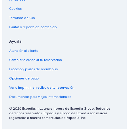
s
t
Cookies
a
y
Términos de uso
l
o
Pautas y reporte de contenido
n
g
Ayuda
e
r
Atención al cliente
:
)
Cambiar o cancelar tu reservación
l
a
Proceso y plazos de reembolso
t
e
Opciones de pago
c
Ver o imprimir el recibo de tu reservación
h
e
Documentos para viajes internacionales
c
k
© 2026 Expedia, Inc., una empresa de Expedia Group. Todos los
o
derechos reservados. Expedia y el logo de Expedia son marcas
u
registradas o marcas comerciales de Expedia, Inc.
t
i