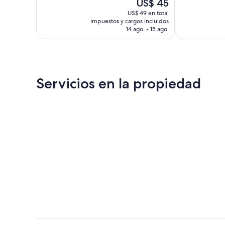
El
US$ 45
opiniones
precio
US$ 49 en total
actual
impuestos y cargos incluidos
es
14 ago. - 15 ago.
de
US$ 45
Servicios en la propiedad