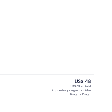
ior
Detalle exterior
El
US$ 48
precio
US$ 53 en total
actual
impuestos y cargos incluidos
escritorio, wifi gratis y decoración personalizada
Detalle exterior
es
14 ago. - 15 ago.
de
US$ 48