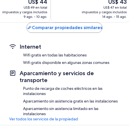
El
El
US$ 44
US$ 43
opiniones
precio
precio
US$ 49 en total
US$ 47 en total
actual
actual
impuestos y cargos incluidos
impuestos y cargos incluidos
es
es
9 ago. - 10 ago.
14 ago. - 15 ago.
de
de
US$ 44
US$ 43
Comparar propiedades similares
Internet
Wifi gratis en todas las habitaciones
Wifi gratis disponible en algunas zonas comunes
Aparcamiento y servicios de
transporte
Punto de recarga de coches eléctricos en las
instalaciones
Aparcamiento sin asistencia gratis en las instalaciones
Aparcamiento sin asistencia limitado en las
instalaciones
Ver todos los servicios de la propiedad