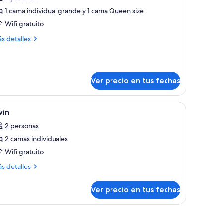
abitación
1 cama individual grande y 1 cama Queen size
miliar
Wifi gratuito
on
ás
s detalles
talles
amas
bre
bitación
ndividuales
iliar
Ver precio en tus fechas
n
mas
, silla, televisor y un ventanal con cortinas.
er
Una habitación de hotel con dos camas, un esc
dividuales
16
win
odas
2 personas
s
2 camas individuales
otos
e
Wifi gratuito
win
ás
s detalles
talles
bre
Ver precio en tus fechas
in