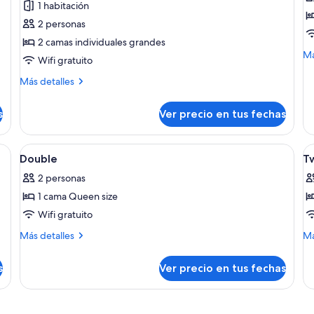
1 habitación
Habitación
H
2 personas
con
fa
2 camas individuales grandes
2
c
M
Má
Wifi gratuito
camas
2
de
individuales
c
so
Más
Más detalles
Ha
detalles
i
fam
sobre
s
Ver precio en tus fechas
co
Habitación
2
con
ca
2
mas, cabecero de madera, luz de pared y radiador.
Ver
Habitación de hotel con cama, escritorio
V
in
19
camas
Double
T
todas
t
individuales
2 personas
las
la
1 cama Queen size
fotos
f
de
d
Wifi gratuito
Double
T
Más
M
Más detalles
Má
detalles
de
sobre
so
s
Ver precio en tus fechas
Double
Tw