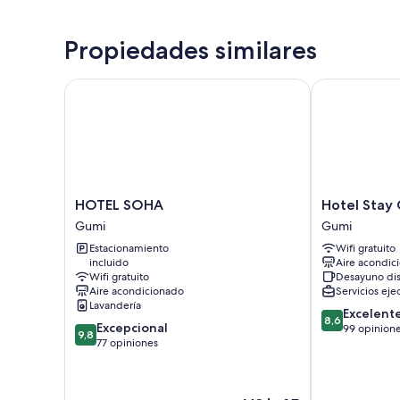
Propiedades similares
HOTEL SOHA
Hotel Stay G
HOTEL
Hotel
HOTEL SOHA
Hotel Stay
SOHA
Stay
Gumi
Gumi
Gumi
Gumi
Estacionamiento
Wifi gratuito
Gumi
incluido
Aire acondic
Wifi gratuito
Desayuno di
Aire acondicionado
Servicios eje
Lavandería
8.6
Excelent
8,6
9.8
Excepcional
de
99 opinion
9,8
de
77 opiniones
10,
10,
Excelente,
Excepcional,
99
77
opiniones