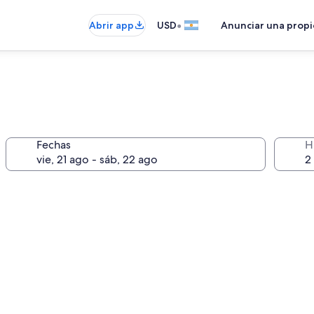
•
Abrir app
USD
Anunciar una prop
Fechas
H