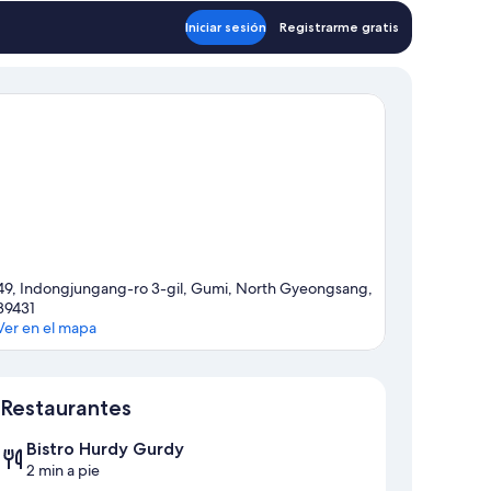
Iniciar sesión
Registrarme gratis
49, Indongjungang-ro 3-gil, Gumi, North Gyeongsang,
39431
Ver en el mapa
Mapa
Restaurantes
Bistro Hurdy Gurdy
2 min a pie