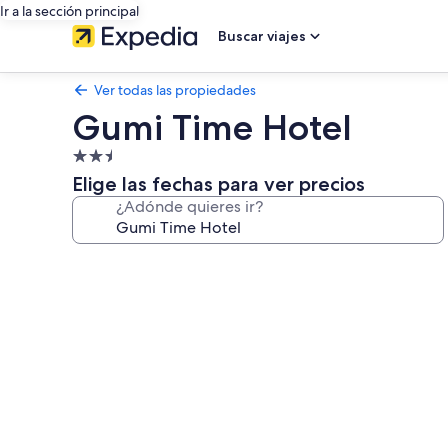
Ir a la sección principal
Buscar viajes
Ver todas las propiedades
Gumi Time Hotel
Propiedad
de
Elige las fechas para ver precios
2.5
¿Adónde quieres ir?
estrellas
Galería
de
fotos
de
Gumi
Time
Hotel