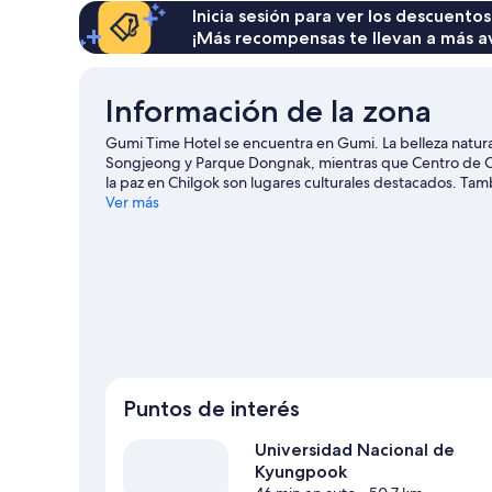
Inicia sesión para ver los descuentos
¡Más recompensas te llevan a más a
Información de la zona
Gumi Time Hotel se encuentra en Gumi. La belleza natur
Songjeong y Parque Dongnak, mientras que Centro de C
la paz en Chilgok son lugares culturales destacados. Ta
Visitar nuestra guía de viaje de Gumi
Ver más
Puntos de interés
Universidad Nacional de
Kyungpook