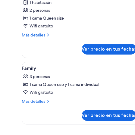
1 habitación
Habitación
2 personas
doble
1 cama Queen size
Wifi gratuito
Más
Más detalles
detalles
sobre
Ver precio en tus fecha
Habitación
doble
Ver
Habitación de hotel con dos ca
12
Family
todas
3 personas
las
1 cama Queen size y 1 cama individual
fotos
de
Wifi gratuito
Family
Más
Más detalles
detalles
sobre
Ver precio en tus fecha
Family