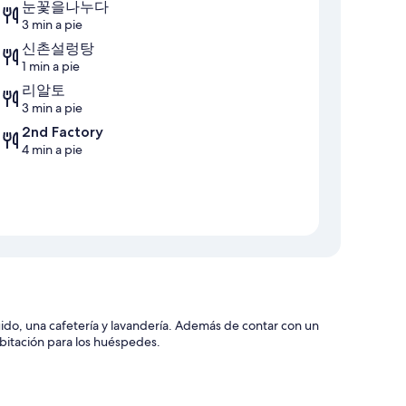
눈꽃을나누다
3 min a pie
신촌설렁탕
1 min a pie
리알토
3 min a pie
2nd Factory
4 min a pie
ido, una cafetería y lavandería. Además de contar con un
abitación para los huéspedes.