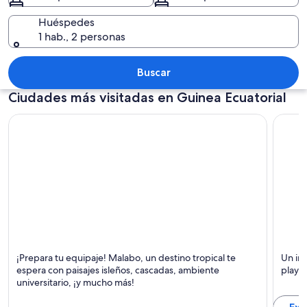
Huéspedes
1 hab., 2 personas
Un pueblo rural con casas coloridas y
Buscar
Ciudades más visitadas en Guinea Ecuatorial
Malabo
Bata
¡Prepara tu equipaje! Malabo, un destino tropical te
Un imp
Islas, Tropical y Cascadas
Playas 
espera con paisajes isleños, cascadas, ambiente
playas
universitario, ¡y mucho más!