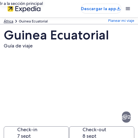
Ir a la sección principal
Descargar la app
Planear mi viaje
África
Guinea Ecuatorial
Guinea Ecuatorial
Guía de viaje
Fotos
de
Guinea
2
Ecuatorial
Check-in
Check-out
7 sept
8 sept