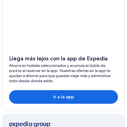
Hoteles en Bioko del Norte
Hoteles en Wele-Nzas
Hoteles en Riaba
Hoteles en Centro Sur
Hoteles en Luba
Hoteles en Niefang
Hoteles en Malabo
Llega más lejos con la app de Expedia
Ahorra en hoteles seleccionados y acumula el doble de
puntos al reservar en la app. Nuestras ofertas en la app te
ayudan a ahorrar para que puedas viajar más y administrar
todo desde donde estés.
Ir a la app