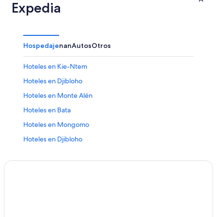
Expedia
Hospedaje
nan
Autos
Otros
Hoteles en Kie-Ntem
Hoteles en Djibloho
Hoteles en Monte Alén
Hoteles en Bata
Hoteles en Mongomo
Hoteles en Djibloho
Hoteles en Annobón
Hoteles en Litoral
Hoteles en Médouneu
Hoteles en Mbut
Hoteles en Bioko Sur