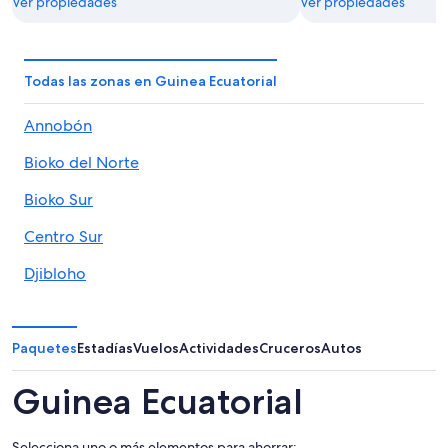
Ver propiedades
Ver propiedades
Todas las zonas en Guinea Ecuatorial
Annobón
Bioko del Norte
Bioko Sur
Centro Sur
Djibloho
Kie-Ntem
Litoral
Paquetes
Estadías
Vuelos
Actividades
Cruceros
Autos
Wele-Nzas
Guinea Ecuatorial
Selecciona uno o más elementos para ahorrar: