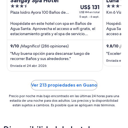
Sangay Spa Hotel
Luna Vo
3.5
Del
5
US$ 131
formerl
out
5
out
Plaza Isidro Ayora 100 Baños de
Km 6 Vía a 
US$ 144 en total
Agua Santa Tungurahua
5 sept. - 6 sept.
Santa Tung
of
sept
of
Hospédate en este hotel con spa en Baños de
Hospédate e
5
al
5
Agua Santa. Aprovecha el acceso a wifi gratis, el
Agua Santa.
6
estacionamiento gratis y el spa de servicio
acceso a wifi
sept,
completo. Nuestros ...
muy cerca ..
el
9
/
10
¡Magnífico! (286 opiniones)
9,8
/
10
¡Exce
precio
"Muy buena opción para descansar luego de
"Excelente l
por
recorrer Baños y sus alrededores."
noche
Enviada el 13
Enviada el 24 abr. 2026
es
de
US$ 131
Ver 213 propiedades en Guano
Precio por noche más bajo encontrado en las últimas 24 horas para una
estadía de una noche para dos adultos. Los precios y la disponibilidad
están sujetos a cambios. Es posible que se apliquen más términos.