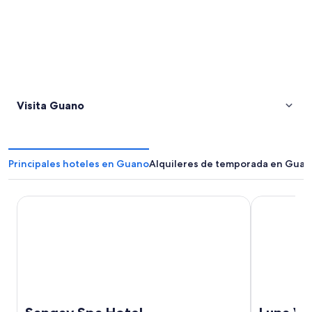
Visita Guano
Principales hoteles en Guano
Alquileres de temporada en Gua
Sangay Spa Hotel
Luna Volcán