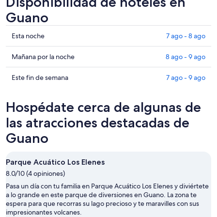
Disponibilidad de hoteles en
Guano
Ver
Esta noche
7 ago - 8 ago
precios
de
Ver
Mañana por la noche
8 ago - 9 ago
propiedades
precios
en
de
Ver
Este fin de semana
7 ago - 9 ago
Guano
propiedades
precios
para
en
de
Hospédate cerca de algunas de
esta
Guano
propiedades
noche,
para
en
las atracciones destacadas de
7
mañana
Guano
Guano
ago
por
para
-
la
este
8
noche,
fin
Parque Acuático Los Elenes
ago
8
de
8.0/10 (4 opiniones)
ago
semana,
Pasa un día con tu familia en Parque Acuático Los Elenes y diviértete
-
7
a lo grande en este parque de diversiones en Guano. La zona te
9
ago
espera para que recorras su lago precioso y te maravilles con sus
ago
-
impresionantes volcanes.