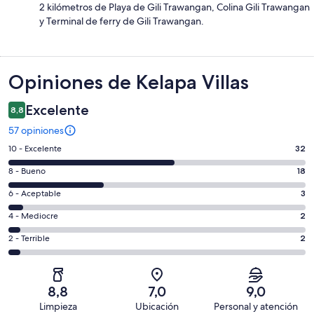
2 kilómetros de Playa de Gili Trawangan, Colina Gili Trawangan
y Terminal de ferry de Gili Trawangan.
Opiniones
Opiniones de Kelapa Villas
Excelente
8,8
57 opiniones
Evaluación:
10 - Excelente
32
10
Evaluación:
8 - Bueno
18
-
8
Excelente.
Evaluación:
6 - Aceptable
3
-
32
6
Bueno.
Evaluación:
4 - Mediocre
2
de
-
18
4
57
Aceptable.
Evaluación:
2 - Terrible
2
de
-
opiniones
3
2
57
Mediocre.
de
-
opiniones
2
57
Terrible.
de
8,8
7,0
9,0
opiniones
2
57
Limpieza
Ubicación
Personal y atención
de