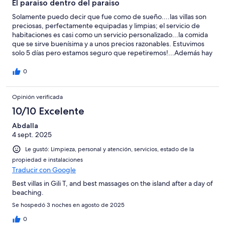
El paraiso dentro del paraiso
Solamente puedo decir que fue como de sueño....las villas son
preciosas, perfectamente equipadas y limpias; el servicio de
habitaciones es casi como un servicio personalizado...la comida
que se sirve buenísima y a unos precios razonables. Estuvimos
solo 5 días pero estamos seguro que repetiremos!...Además hay
la posibilidad de poder ir mas personas a las villas ya que
cuentan con villas de 2,3,4,5, y hasta 7 habitaciones! pero si una
0
cosa hay que destacar de tan bello lugar, ha sido el trato con el
personal, tanto con los trabajadores como con el responsable:
Opinión verificada
han sido perfectos; amables, te ayudan, te hacen sentir que
estas en el auténtico paraíso...para muestra: decidimos alargar la
10/10 Excelente
estancia un día más de lo bien que estábamos, y nos dijeron que
en principio no era posible porque no tenían villa disponible;
Abdalla
pues al final nos colocaron en una villa de 2 habitaciones al
4 sept. 2025
mismo precio que la de 1! Si vais a ese trocito de cielo llamado
Le gustó: Limpieza, personal y atención, servicios, estado de la
Gili Trawangan...no lo dudéis....KELAPA ES LA MEJOR!
propiedad e instalaciones
Traducir con Google
Best villas in Gili T, and best massages on the island after a day of
beaching.
Se hospedó 3 noches en agosto de 2025
0