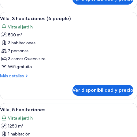
Villa
familiar,
2
Ver
Un moderno resort con piscina, un dor
23
habitaciones
Villa, 3 habitaciones (6 people)
todas
(4
Vista al jardín
people)
las
500 m²
fotos
de
3 habitaciones
Villa,
7 personas
3
3 camas Queen size
habitaciones
Wifi gratuito
(6
Más
Más detalles
people)
detalles
sobre
Ver disponibilidad y precio
Villa,
3
habitaciones
Ver
Un resort con piscina, palmeras y una 
22
(6
Villa, 5 habitaciones
todas
people)
Vista al jardín
las
1250 m²
fotos
de
1 habitación