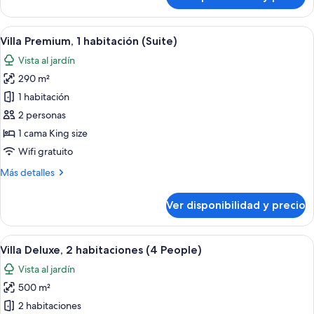
Villa
Deluxe,
1
Ver
Minibar, caja de seguridad en la habita
22
habitación
Villa Premium, 1 habitación (Suite)
todas
Vista al jardín
las
290 m²
fotos
de
1 habitación
Villa
2 personas
Premium,
1 cama King size
1
Wifi gratuito
habitación
Más
Más detalles
(Suite)
detalles
sobre
Ver disponibilidad y precio
Villa
Premium,
1
Ver
Piscina privada
30
habitación
Villa Deluxe, 2 habitaciones (4 People)
todas
(Suite)
Vista al jardín
las
500 m²
fotos
de
2 habitaciones