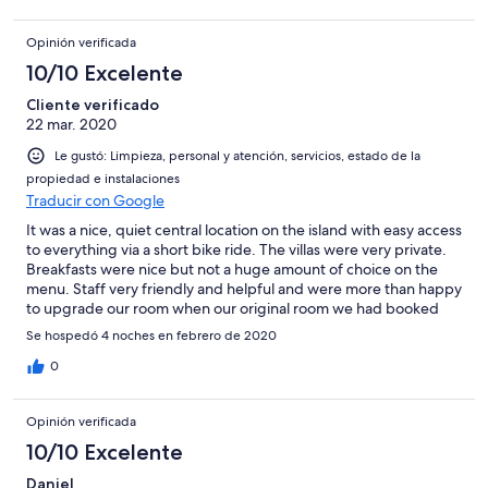
Opinión verificada
10/10 Excelente
Cliente verificado
22 mar. 2020
Le gustó: Limpieza, personal y atención, servicios, estado de la
propiedad e instalaciones
Traducir con Google
It was a nice, quiet central location on the island with easy access
to everything via a short bike ride. The villas were very private.
Breakfasts were nice but not a huge amount of choice on the
menu. Staff very friendly and helpful and were more than happy
to upgrade our room when our original room we had booked
was not quite what we had hoped for. We really enjoyed our
Se hospedó 4 noches en febrero de 2020
stay here :)
0
Opinión verificada
10/10 Excelente
Daniel