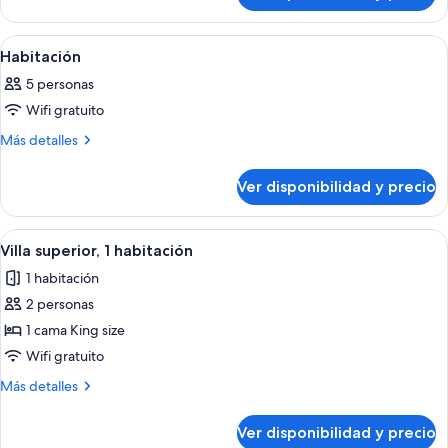
6
habitaciones
Ver
Un dormitorio con una cama, dos lámp
22
Habitación
todas
5 personas
las
Wifi gratuito
fotos
de
Más
Más detalles
detalles
Habitación
sobre
Ver disponibilidad y precio
Habitación
Ver
Minibar, caja de seguridad en la habita
14
Villa superior, 1 habitación
todas
1 habitación
las
2 personas
fotos
de
1 cama King size
Villa
Wifi gratuito
superior,
Más
Más detalles
1
detalles
habitación
sobre
Ver disponibilidad y precio
Villa