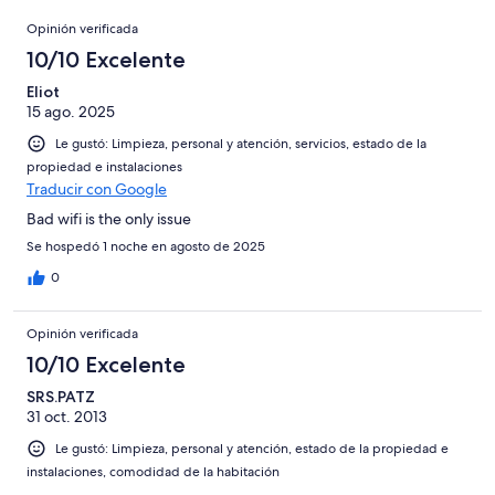
opiniones
Opiniones
57
Opinión verificada
opiniones
10/10 Excelente
Eliot
15 ago. 2025
Le gustó: Limpieza, personal y atención, servicios, estado de la
propiedad e instalaciones
Traducir con Google
Bad wifi is the only issue
Se hospedó 1 noche en agosto de 2025
0
Opinión verificada
10/10 Excelente
SRS.PATZ
31 oct. 2013
Le gustó: Limpieza, personal y atención, estado de la propiedad e
instalaciones, comodidad de la habitación