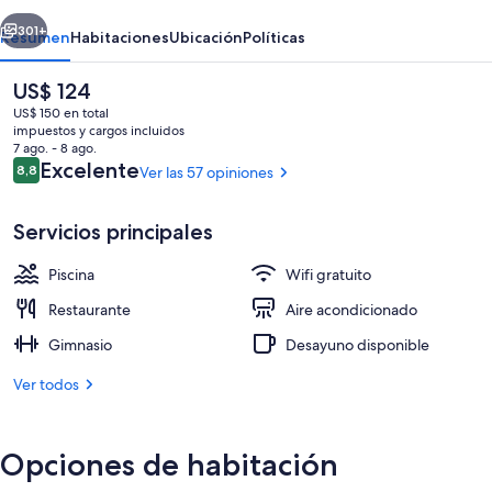
erior
Siguiente
301+
Resumen
Habitaciones
Ubicación
Políticas
El
US$ 124
precio
US$ 150 en total
actual
impuestos y cargos incluidos
es
7 ago. - 8 ago.
de
Opiniones
Excelente
8,8
Ver las 57 opiniones
8,8 de 10
US$ 124
Servicios principales
Área de sala de estar
Piscina
Wifi gratuito
Restaurante
Aire acondicionado
Gimnasio
Desayuno disponible
Ver todos
Opciones de habitación