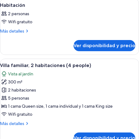
Ver
Un dormitorio con cama, armario de m
5
Habitación
todas
2 personas
las
Wifi gratuito
fotos
de
Más
Más detalles
detalles
Habitación
sobre
Ver disponibilidad y precio
Habitación
Ver
Área de sala de estar
29
Villa familiar, 2 habitaciones (4 people)
todas
Vista al jardín
las
300 m²
fotos
de
2 habitaciones
Villa
5 personas
familiar,
1 cama Queen size, 1 cama individual y 1 cama King size
2
Wifi gratuito
habitaciones
Más
Más detalles
(4
detalles
people)
sobre
Ver disponibilidad y precio