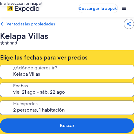
Ir a la sección principal
Descargar la app
Ver todas las propiedades
Kelapa Villas
Propiedad
de
3.5
Elige las fechas para ver precios
estrellas
¿Adónde quieres ir?
Fechas
Huéspedes
Buscar