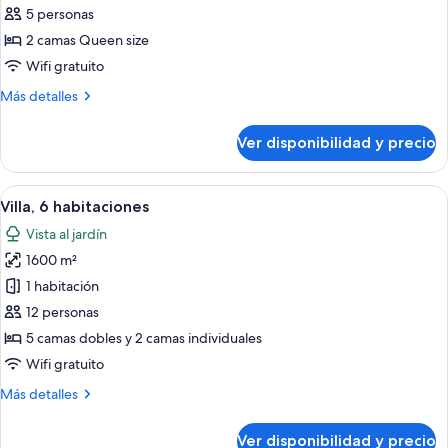
Villa
5 personas
Deluxe,
2 camas Queen size
2
Wifi gratuito
habitaciones
Más
Más detalles
(4
detalles
People)
sobre
Ver disponibilidad y precio
Villa
Deluxe,
2
Ver
Una piscina con sillones de descanso y
39
habitaciones
Villa, 6 habitaciones
todas
(4
Vista al jardín
People)
las
1600 m²
fotos
de
1 habitación
Villa,
12 personas
6
5 camas dobles y 2 camas individuales
habitaciones
Wifi gratuito
Más
Más detalles
detalles
sobre
Ver disponibilidad y precio
Villa,