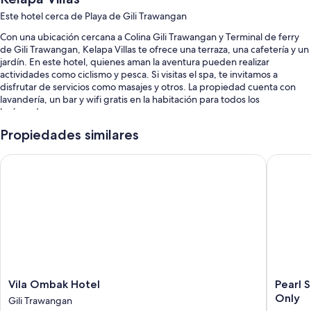
Este hotel cerca de Playa de Gili Trawangan
Con una ubicación cercana a Colina Gili Trawangan y Terminal de ferry
de Gili Trawangan, Kelapa Villas te ofrece una terraza, una cafetería y un
jardín. En este hotel, quienes aman la aventura pueden realizar
actividades como ciclismo y pesca. Si visitas el spa, te invitamos a
disfrutar de servicios como masajes y otros. La propiedad cuenta con
lavandería, un bar y wifi gratis en la habitación para todos los
huéspedes.
También se incluyen los siguientes beneficios en este hotel:
Propiedades similares
Una piscina al aire libre con sillones reclinables de piscina
Vila Ombak Hotel
Pearl Su
Desayuno completo con cargo, alquiler de bicicletas y una cancha
de tenis al aire libre
Traslado al aeropuerto ida y vuelta, un dispensador de agua y una
caja de seguridad en la recepción
Personal multilingüe, resguardo de equipaje y áreas para no
fumadores
Características de las habitaciones
Vila
Pearl
Vila Ombak Hotel
Pearl 
Todas las habitaciones están amuebladas de manera individual y
Ombak
Sunset
Only
Gili Trawangan
proporcionan comodidades como piscinas privadas y patios
Hotel
Resort,