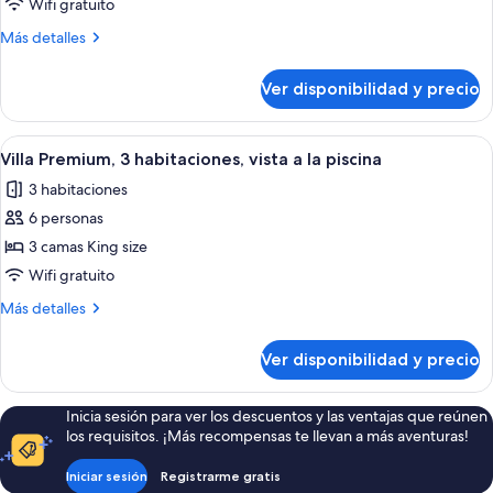
Wifi gratuito
2
Más
Más detalles
habitaciones
detalles
(4
sobre
Ver disponibilidad y precio
Villa
people)
estándar,
2
Ver
Un área de piscina con sillas de descan
25
habitaciones
Villa Premium, 3 habitaciones, vista a la piscina
todas
(4
3 habitaciones
people)
las
6 personas
fotos
de
3 camas King size
Villa
Wifi gratuito
Premium,
Más
Más detalles
3
detalles
habitaciones,
sobre
Ver disponibilidad y precio
Villa
vista
Premium,
a
3
Inicia sesión para ver los descuentos y las ventajas que reúnen
la
habitaciones,
los requisitos. ¡Más recompensas te llevan a más aventuras!
vista
piscina
a
Iniciar sesión
Registrarme gratis
la