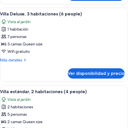
superior,
1
Ver
Zona de piscina con sillas de descanso
47
habitación
Villa Deluxe, 3 habitaciones (6 people)
todas
Vista al jardín
las
1 habitación
fotos
de
7 personas
Villa
3 camas Queen size
Deluxe,
Wifi gratuito
3
Más
Más detalles
habitaciones
detalles
(6
sobre
Ver disponibilidad y precio
Villa
people)
Deluxe,
3
Ver
Un área de piscina moderna con un edif
22
habitaciones
Villa estándar, 2 habitaciones (4 people)
todas
(6
Vista al jardín
people)
las
2 habitaciones
fotos
de
5 personas
Villa
2 camas Queen size
estándar,