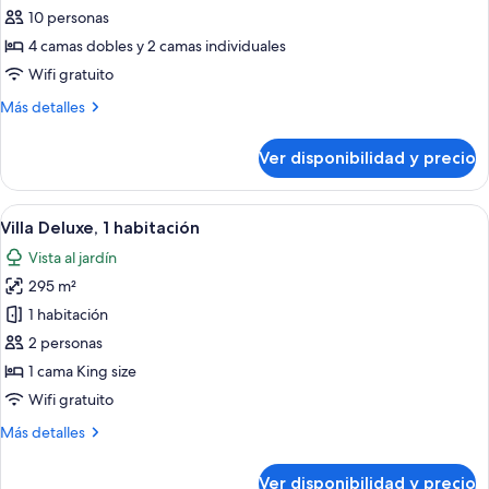
Villa,
10 personas
5
4 camas dobles y 2 camas individuales
habitaciones
Wifi gratuito
Más
Más detalles
detalles
sobre
Ver disponibilidad y precio
Villa,
5
habitaciones
Ver
Piscina privada
18
Villa Deluxe, 1 habitación
todas
Vista al jardín
las
295 m²
fotos
de
1 habitación
Villa
2 personas
Deluxe,
1 cama King size
1
Wifi gratuito
habitación
Más
Más detalles
detalles
sobre
Ver disponibilidad y precio