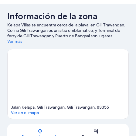
piscina
Información de la zona
Kelapa Villas se encuentra cerca de la playa, en Gili Trawangan.
Colina Gili Trawangan es un sitio emblemático, y Terminal de
ferry de Gili Trawangan y Puerto de Bangsal son lugares
cercanos donde se pueden hacer actividades. También puedes
Ver más
darte una vuelta por Playa de Gili Trawangan. Las actividades
como kayak, buceo y snorkel ofrecen una gran oportunidad de
disfrutar del agua y, si buscas un poco de adrenalina, puedes
hacer paseos a caballo en los alrededores.
Visitar nuestra guía
de viaje de Gili Trawangan
Jalan Kelapa, Gili Trawangan, Gili Trawangan, 83355
Ver en el mapa
Mapa