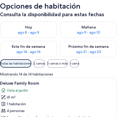
Opciones de habitación
Consulta la disponibilidad para estas fechas
Consulta la disponibilidad para hoy ago 8 - ago 9
Consulta la disponibilidad pa
Hoy
Mañana
ago 8 - ago 9
ago 9 - ago 10
Consulta la disponibilidad para este fin de semana ago 14 - ag
Consulta la disponibilidad pa
Este fin de semana
Próximo fin de semana
ago 14 - ago 16
ago 21 - ago 23
Filtros
Todas las habitaciones
2 camas
3 camas o más
1 cama
disponibles
para
Mostrando 14 de 14 habitaciones
las
Ver
Minibar, caja de seguridad en la habita
5
Deluxe Family Room
habitaciones
todas
Vista al jardín
las
41 m²
fotos
de
1 habitación
Deluxe
4 personas
Family