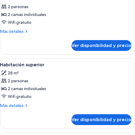
todas
2 personas
las
2 camas individuales
fotos
de
Wifi gratuito
Premier
Más
Más detalles
Seaview
detalles
sobre
Twin
Ver disponibilidad y precio
Premier
Room
Seaview
Twin
Ver
Una habitación de hotel moderna con u
4
Room
Habitación superior
todas
28 m²
las
2 personas
fotos
de
2 camas individuales
Habitación
Wifi gratuito
superior
Más
Más detalles
detalles
sobre
Ver disponibilidad y precio
Habitación
superior
Minibar, caja de seguridad en la habita