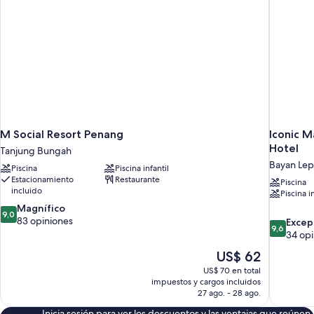
M Social Resort Penang
Iconic M
Hotel
Tanjung Bungah
Bayan Lep
Piscina
Piscina infantil
Estacionamiento
Restaurante
Piscina
incluido
Piscina i
9.0
Magnífico
9,0
de
83 opiniones
9.6
Excep
9,6
10,
de
34 opi
Magnífico,
10,
El
US$ 62
83
Excepcion
precio
opiniones
US$ 70 en total
34
actual
impuestos y cargos incluidos
opiniones
es
27 ago. - 28 ago.
de
Inicia sesión para ver los descuentos y las ventajas que reúnen