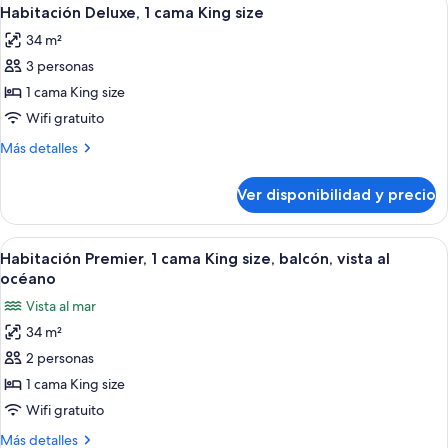
Ver
4
Habitación Deluxe, 1 cama King size
todas
34 m²
las
3 personas
fotos
de
1 cama King size
Habitación
Wifi gratuito
Deluxe,
Más
Más detalles
1
detalles
cama
sobre
Ver disponibilidad y precio
Habitación
King
Deluxe,
size
1
Ver
Una habitación de hotel con una cama 
6
cama
Habitación Premier, 1 cama King size, balcón, vista al
todas
King
océano
size
las
Vista al mar
fotos
34 m²
de
2 personas
Habitación
Premier,
1 cama King size
1
Wifi gratuito
cama
Más
Más detalles