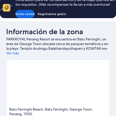
US$ 62
los requisitos. ¡Más recompensas te llevan a más aventuras!
Iniciar sesión
Registrarme gratis
Información de la zona
PARKROYAL Penang Resort se encuentra en Batu Ferringhi, un
área de George Town ubicada cerca de parques temáticos y en
la playa. Templo Arulmigu Balathandayuthapani y KOMTAR son
lugares emblemáticos, y los turistas que quieran ir de compras
Ver más
pueden visitar Centro comercial Straits Quay y Gurney Plaza
(centro comercial). ¿Viajas con niños? No te pierdas ESCAPE
Adventureplay. Las actividades como paracaidismo acuático y
windsurf ofrecen una gran oportunidad de disfrutar del agua y,
si buscas un poco de adrenalina, puedes hacer ecotours y
paseos a caballo en los alrededores.
Visitar nuestra guía de viaje
de George Town
Batu Ferringhi Beach, Batu Ferringhi, George Town,
Penang, 11100