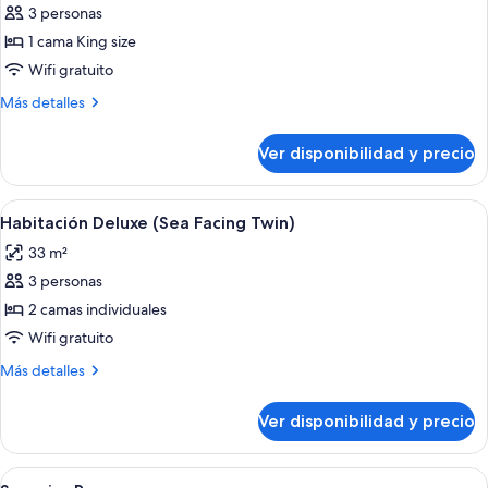
vista
3 personas
fotos
al
de
1 cama King size
mar
Habitación
Wifi gratuito
Deluxe
Más
Más detalles
(Sea
detalles
Facing
sobre
Ver disponibilidad y precio
Habitación
King)
Deluxe
(Sea
Ver
Una habitación de hotel moderna con u
4
Facing
Habitación Deluxe (Sea Facing Twin)
todas
King)
33 m²
las
3 personas
fotos
de
2 camas individuales
Habitación
Wifi gratuito
Deluxe
Más
Más detalles
(Sea
detalles
Facing
sobre
Ver disponibilidad y precio
Habitación
Twin)
Deluxe
(Sea
Ver
Minibar, caja de seguridad en la habita
4
Facing