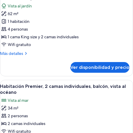
todas
individuales
Vista al jardín
las
62 m²
fotos
de
1 habitación
Premier
4 personas
Family
1 cama King size y 2 camas individuales
Room
Wifi gratuito
Más
Más detalles
detalles
sobre
Ver disponibilidad y precio
Premier
Family
Room
Ver
Una habitación de hotel moderna con 
5
Habitación Premier, 2 camas individuales, balcón, vista al
todas
océano
las
Vista al mar
fotos
34 m²
de
2 personas
Habitación
Premier,
2 camas individuales
2
Wifi gratuito