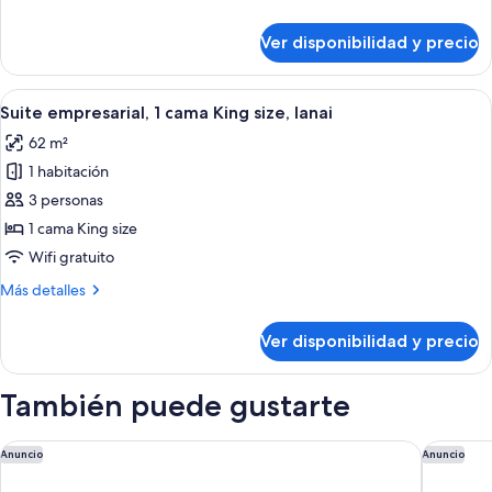
King
detalles
size,
sobre
Ver disponibilidad y precio
Habitación
balcón,
Premier,
vista
1
Ver
Un balcón con un sofá de mimbre, una 
al
5
cama
Suite empresarial, 1 cama King size, lanai
todas
King
océano
62 m²
size,
las
balcón,
1 habitación
fotos
vista
de
3 personas
al
Suite
océano
1 cama King size
empresarial,
Wifi gratuito
1
Más
Más detalles
cama
detalles
King
sobre
Ver disponibilidad y precio
Suite
size,
empresarial,
lanai
1
También puede gustarte
cama
King
size,
M Social Resort Penang
Iconic M
Anuncio
Anuncio
lanai