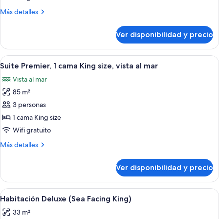
camas
Más
Más detalles
individuales,
detalles
balcón,
sobre
Ver disponibilidad y precio
Habitación
vista
Premier,
al
2
Ver
Habitación de hotel moderna con una c
océano
5
camas
Suite Premier, 1 cama King size, vista al mar
todas
individuales,
Vista al mar
balcón,
las
vista
85 m²
fotos
al
de
3 personas
océano
Suite
1 cama King size
Premier,
Wifi gratuito
1
Más
Más detalles
cama
detalles
King
sobre
Ver disponibilidad y precio
Suite
size,
Premier,
vista
1
Ver
Habitación de hotel moderna con una 
al
4
cama
Habitación Deluxe (Sea Facing King)
todas
mar
King
33 m²
size,
las