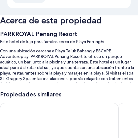
Acerca de esta propiedad
PARKROYAL Penang Resort
Este hotel de lujo para familias cerca de Playa Ferringhi
Con una ubicación cercana a Playa Teluk Bahang y ESCAPE
Adventureplay, PARKROYAL Penang Resort te ofrece un parque
acuático, un bar junto a la piscina y una terraza. Este hotel es un lugar
ideal para disfrutar del sol, ya que cuenta con una ubicación frente a la
playa, restaurantes sobre la playa y masajes en la playa. Si visitas el spa
St. Gragory Spa en las instalaciones, podrás relajarte con tratamientos
faciales, tratamientos corporales o masajes de tejido profundo. Los dos
restaurantes que se encuentran en las instalaciones cuentan con
Propiedades similares
desayuno, brunch, almuerzo, cena y cocina italiana. Todos los
huéspedes tendrán acceso a wifi gratis en la habitación. Además, la
Shangri-La Golden Sands, Penang
Hard Roc
propiedad cuenta con una cafetería y un jardín.
También se incluyen los siguientes beneficios:
2 piscinas al aire libre y una piscina para niños con un tobogán
acuático, sillones reclinables de piscina y sombrillas