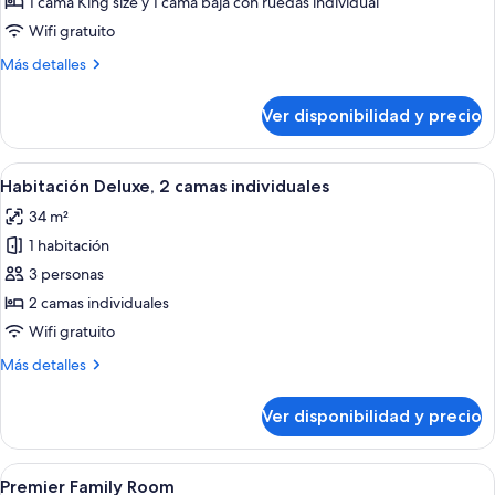
1 cama King size y 1 cama baja con ruedas individual
Room
Wifi gratuito
Más
Más detalles
detalles
sobre
Ver disponibilidad y precio
Deluxe
Family
Room
Ver
Una habitación de hotel moderna con d
4
Habitación Deluxe, 2 camas individuales
todas
34 m²
las
1 habitación
fotos
de
3 personas
Habitación
2 camas individuales
Deluxe,
Wifi gratuito
2
Más
Más detalles
camas
detalles
individuales
sobre
Ver disponibilidad y precio
Habitación
Deluxe,
2
Ver
Habitación de hotel con una cama grande
6
camas
Premier Family Room