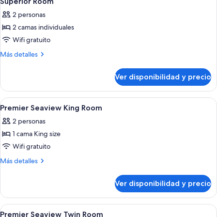
Superior Room
todas
Twin)
2 personas
las
2 camas individuales
fotos
de
Wifi gratuito
Superior
Más
Más detalles
Room
detalles
sobre
Ver disponibilidad y precio
Superior
Room
Ver
Minibar, caja de seguridad en la habita
5
Premier Seaview King Room
todas
2 personas
las
1 cama King size
fotos
de
Wifi gratuito
Premier
Más
Más detalles
Seaview
detalles
sobre
King
Ver disponibilidad y precio
Premier
Room
Seaview
King
Ver
Minibar, caja de seguridad en la habita
4
Room
Premier Seaview Twin Room