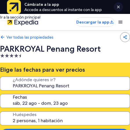
Cámbiate a la app
Accede a descuentos al instante con la app
Ir a la sección principal
Descargar la app
Ver todas las propiedades
PARKROYAL Penang Resort
Propiedad
de
4.5
Elige las fechas para ver precios
estrellas
¿Adónde quieres ir?
Fechas
Huéspedes