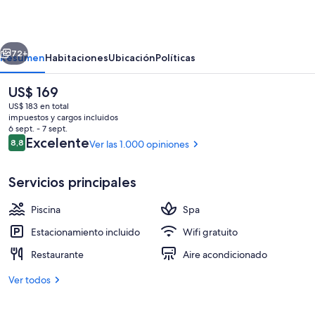
Resort
erior
Siguiente
72+
Resumen
Habitaciones
Ubicación
Políticas
El
US$ 169
precio
US$ 183 en total
actual
impuestos y cargos incluidos
es
6 sept. - 7 sept.
de
Opiniones
Excelente
8,8
Ver las 1.000 opiniones
8,8 de 10
US$ 169
Servicios principales
Vista aérea
Piscina
Spa
Estacionamiento incluido
Wifi gratuito
Restaurante
Aire acondicionado
Ver todos