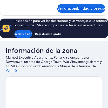
detalles
no
sobre
Ver disponibilidad y precio
fumadores
Departamento,
1
(View)
cama
Inicia sesión para ver los descuentos y las ventajas que reúnen
doble,
los requisitos. ¡Más recompensas te llevan a más aventuras!
para
no
Iniciar sesión
Registrarme gratis
fumadores
(View)
Información de la zona
Marriott Executive Apartments, Penang se encuentra en
Downtown, un área de George Town. Wat Chayamangkalaram y
KOMTAR son sitios emblemáticos, y Muelle de la terminal de
cruceros Swettenham y ESCAPE Adventureplay son algunos de
Ver más
los lugares que se pueden visitar para hacer actividades en el
área. También puedes darte una vuelta por Gurney Plaza (centro
comercial) y Templo Arulmigu Balathandayuthapani.
Visitar
nuestra guía de viaje de George Town
Ver más apart-hoteles en George Town