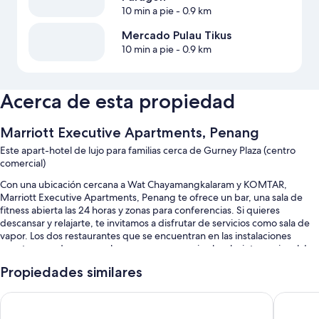
10 min a pie
- 0.9 km
Mercado Pulau Tikus
10 min a pie
- 0.9 km
Acerca de esta propiedad
Marriott Executive Apartments, Penang
Este apart-hotel de lujo para familias cerca de Gurney Plaza (centro
comercial)
Con una ubicación cercana a Wat Chayamangkalaram y KOMTAR,
Marriott Executive Apartments, Penang te ofrece un bar, una sala de
fitness abierta las 24 horas y zonas para conferencias. Si quieres
descansar y relajarte, te invitamos a disfrutar de servicios como sala de
vapor. Los dos restaurantes que se encuentran en las instalaciones
cuentan con desayuno, almuerzo, cena y cocina local e internacional. La
propiedad cuenta con wifi gratis en la habitación y un club infantil
Propiedades similares
gratuito para todos los huéspedes.
También se incluyen los siguientes beneficios en este apart-hotel:
Penang Marriott Hotel
Iconic M
Una piscina al aire libre y una piscina para niños con sillones