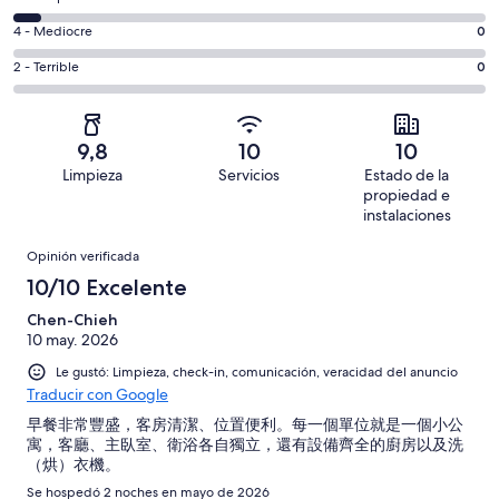
-
16
6
Bueno.
Evaluación:
4 - Mediocre
0
de
-
1
4
18
Aceptable.
Evaluación:
2 - Terrible
0
de
-
opiniones
1
2
18
Mediocre.
de
-
opiniones
0
18
Terrible.
de
9,8
10
10
opiniones
0
18
Limpieza
Servicios
Estado de la
de
opiniones
propiedad e
18
instalaciones
opiniones
Opiniones
Opinión verificada
10/10 Excelente
Chen-Chieh
10 may. 2026
Le gustó: Limpieza, check-in, comunicación, veracidad del anuncio
Traducir con Google
早餐非常豐盛，客房清潔、位置便利。每一個單位就是一個小公
寓，客廳、主臥室、衛浴各自獨立，還有設備齊全的廚房以及洗
（烘）衣機。
Se hospedó 2 noches en mayo de 2026