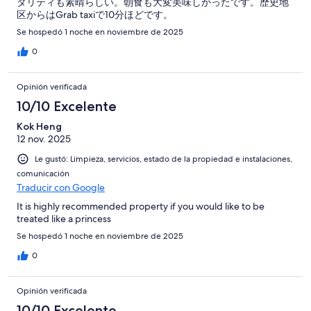
タリティも素晴らしい。朝食も大変美味しかったです。歴史地
区からはGrab taxiで10分ほどです。
Se hospedó 1 noche en noviembre de 2025
0
Opinión verificada
10/10 Excelente
Kok Heng
12 nov. 2025
Le gustó: Limpieza, servicios, estado de la propiedad e instalaciones,
comunicación
Traducir con Google
It is highly recommended property if you would like to be
treated like a princess
Se hospedó 1 noche en noviembre de 2025
0
Opinión verificada
10/10 Excelente