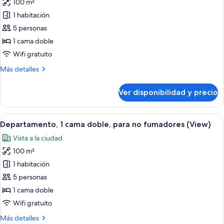
fumadores
100 m²
fotos
de
1 habitación
Departamento,
5 personas
1
1 cama doble
cama
Wifi gratuito
doble,
Más
Más detalles
para
detalles
no
sobre
Ver disponibilidad y precio
fumadores
Departamento,
1
cama
Ver
Una cocina moderna con armarios grise
8
doble,
Departamento, 1 cama doble, para no fumadores (View)
todas
para
Vista a la ciudad
no
las
fumadores
100 m²
fotos
de
1 habitación
Departamento,
5 personas
1
1 cama doble
cama
Wifi gratuito
doble,
Más
Más detalles
para