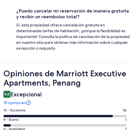
¿Puedo cancelar mi reservación de manera gratuita
y recibir un reembolso total?
Sí, esta propiedad ofrece cancelación gratuita en
determinadas tarifas de habitación, ¡porque la flexibilidad es
importante! Consulta la política de cancelación de la propiedad
en nuestro sitio para obtener más información sobre cualquier
excepción o requisito.
Opiniones
Opiniones de Marriott Executive
Apartments, Penang
Excepcional
9,8
18 opiniones
Evaluación:
10 - Excelente
16
10
Evaluación:
8 - Bueno
1
-
8
Excelente.
Evaluación:
6 - Aceptable
1