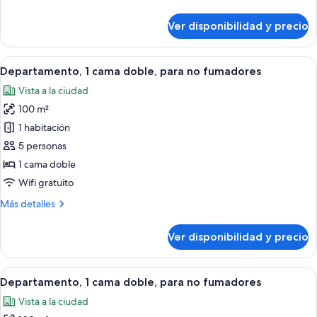
detalles
para
sobre
Ver disponibilidad y precio
no
Departamento,
1
fumadores
cama
Ver
Habitación de hotel con un ventanal g
8
King
Departamento, 1 cama doble, para no fumadores
todas
size,
Vista a la ciudad
para
las
no
100 m²
fotos
fumadores
de
1 habitación
Departamento,
5 personas
1
1 cama doble
cama
Wifi gratuito
doble,
Más
Más detalles
para
detalles
no
sobre
Ver disponibilidad y precio
fumadores
Departamento,
1
cama
Ver
Un hotel moderno con una cama grande,
9
doble,
Departamento, 1 cama doble, para no fumadores
todas
para
Vista a la ciudad
no
las