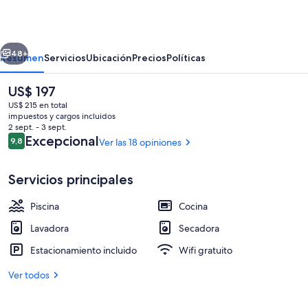
Apartments,
Penang
erior
Siguiente
48+
Resumen
Servicios
Ubicación
Precios
Políticas
El
US$ 197
precio
US$ 215 en total
actual
impuestos y cargos incluidos
es
2 sept. - 3 sept.
de
Opiniones
Excepcional
9,8
Ver las 18 opiniones
9,8 de 10
US$ 197
Servicios principales
Vista desde la propiedad
Piscina
Cocina
Lavadora
Secadora
Estacionamiento incluido
Wifi gratuito
Ver todos