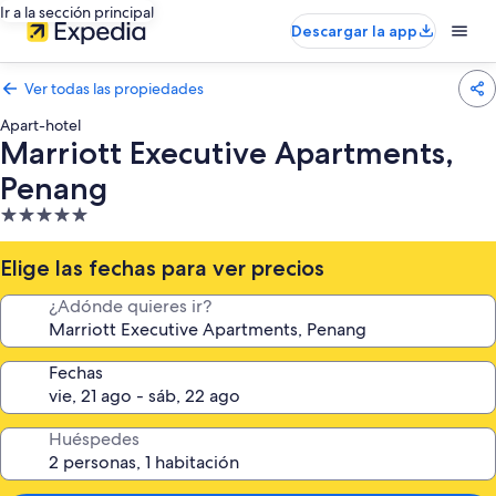
Ir a la sección principal
Descargar la app
Ver todas las propiedades
Apart-hotel
Marriott Executive Apartments,
Penang
Propiedad
de
5.0
Elige las fechas para ver precios
estrellas
¿Adónde quieres ir?
Fechas
Huéspedes