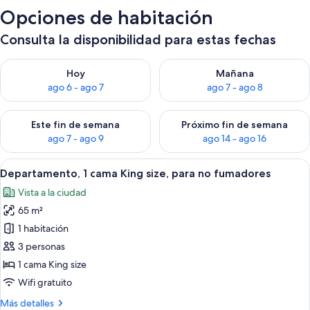
Opciones de habitación
Consulta la disponibilidad para estas fechas
Consulta la disponibilidad para hoy ago 6 - ago 7
Consulta la disponibilidad pa
Hoy
Mañana
ago 6 - ago 7
ago 7 - ago 8
Consulta la disponibilidad para este fin de semana ago 7 - ag
Consulta la disponibilidad par
Este fin de semana
Próximo fin de semana
ago 7 - ago 9
ago 14 - ago 16
Ver
Habitación de hotel moderna con una c
8
Departamento, 1 cama King size, para no fumadores
todas
Vista a la ciudad
las
65 m²
fotos
de
1 habitación
Departamento,
3 personas
1
1 cama King size
cama
Wifi gratuito
King
Más
Más detalles
size,