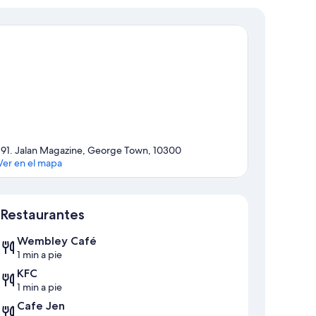
191. Jalan Magazine, George Town, 10300
Ver en el mapa
Mapa
Restaurantes
Wembley Café
1 min a pie
KFC
1 min a pie
Cafe Jen