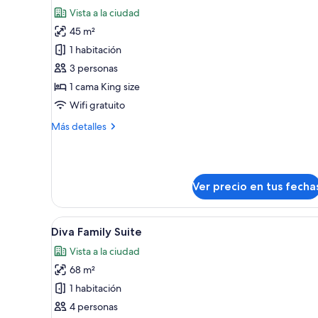
todas
Vista a la ciudad
las
45 m²
fotos
de
1 habitación
Habitación
3 personas
de
1 cama King size
lujo
Wifi gratuito
Más
Más detalles
detalles
sobre
Habitación
de
Ver precio en tus fecha
lujo
Ver
Un dormitorio moderno con un
6
Diva Family Suite
todas
Vista a la ciudad
las
68 m²
fotos
de
1 habitación
Diva
4 personas