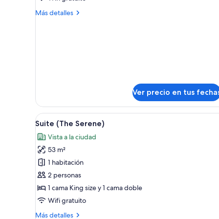
Premium
Más
Más detalles
Plus
detalles
sobre
Room
Premium
King
Plus
Room
King
Ver precio en tus fecha
Ver
Una habitación de hotel moder
6
Suite (The Serene)
todas
Vista a la ciudad
las
53 m²
fotos
de
1 habitación
Suite
2 personas
(The
1 cama King size y 1 cama doble
Serene)
Wifi gratuito
Más
Más detalles