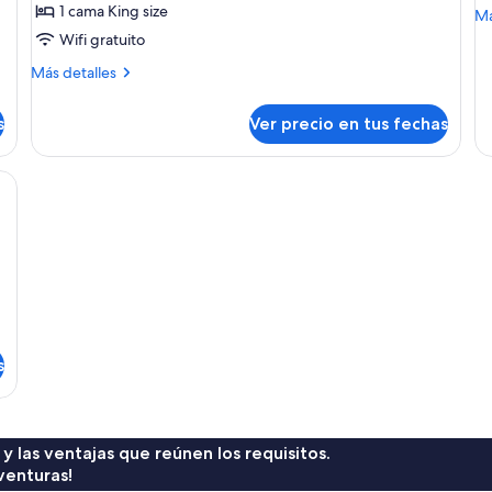
Suite
S
1 cama King size
M
Má
de
Wifi gratuito
so
Más
Más detalles
Pr
detalles
Su
sobre
s
Ver precio en tus fechas
Darling
Suite
s
 y las ventajas que reúnen los requisitos.
venturas!