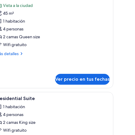
odas
Vista a la ciudad
s
45 m²
otos
e
1 habitación
abitación
4 personas
uádruple
2 camas Queen size
miliar,
Wifi gratuito
ás
s detalles
amas
talles
ueen
bre
ize
bitación
ádruple
Ver precio en tus fechas
iliar,
mas
una cama curva, un sofá, un área de comedor con barra y un espejo grande
er
Habitación de hotel moderna con una cama gra
ueen
12
esidential Suite
odas
ze
1 habitación
s
4 personas
otos
e
2 camas King size
residential
Wifi gratuito