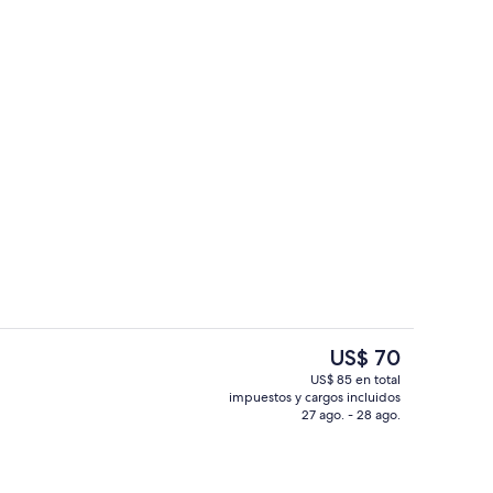
de estar
Vista desde la habitación
El
US$ 70
precio
US$ 85 en total
actual
impuestos y cargos incluidos
la habitación
Una piscina techada, guardavidas en 
es
27 ago. - 28 ago.
de
US$ 70