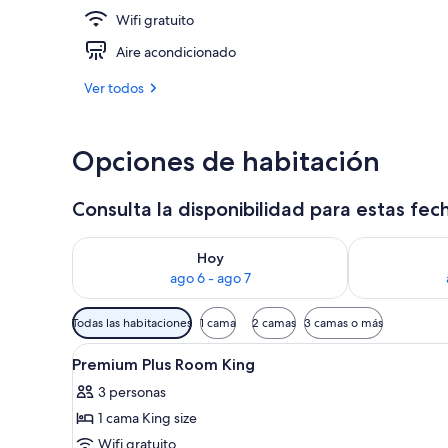
Wifi gratuito
Una piscina 
Aire acondicionado
Ver todos
Opciones de habitación
Consulta la disponibilidad para estas fec
Consulta la disponibilidad para hoy ago 6 - ago 7
Consulta la d
Hoy
ago 6 - ago 7
Filtros
Todas las habitaciones
1 cama
2 camas
3 camas o más
disponibles
Ver
1 habitación y ropa de cama de 
para
13
Premium Plus Room King
todas
las
3 personas
las
habitaciones
1 cama King size
fotos
de
Wifi gratuito