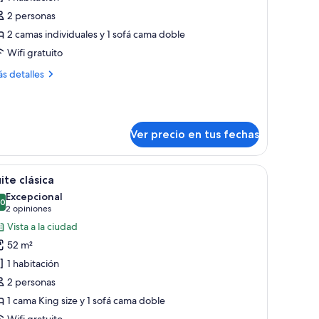
uite
2 personas
eluxe
2 camas individuales y 1 sofá cama doble
The)
Wifi gratuito
ás
s detalles
talles
bre
ite
luxe
Ver precio en tus fechas
he)
madera.
e, un escritorio con silla, un armario y un ventanal con cortinas.
er
Una sala de estar moderna con una mesa de c
6
ite clásica
odas
Excepcional
s
,0
10,0 de 10
(2
2 opiniones
otos
opiniones)
Vista a la ciudad
e
52 m²
uite
1 habitación
ásica
2 personas
1 cama King size y 1 sofá cama doble
Wifi gratuito