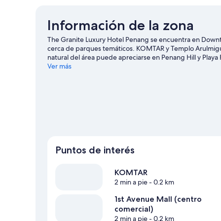
Información de la zona
The Granite Luxury Hotel Penang se encuentra en Down
cerca de parques temáticos. KOMTAR y Templo Arulmigu 
natural del área puede apreciarse en Penang Hill y Play
guía de viaje de George Town
Ver más
Puntos de interés
KOMTAR
2 min a pie
- 0.2 km
1st Avenue Mall (centro
comercial)
2 min a pie
- 0.2 km