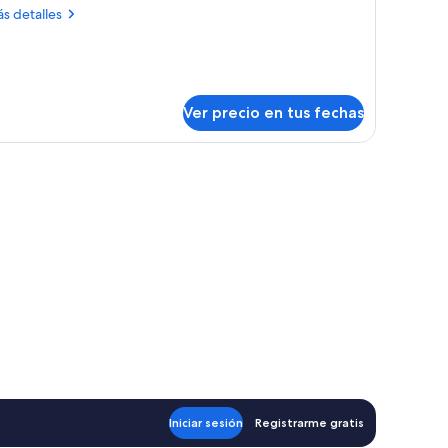
uite
ás
s detalles
talles
bre
esidential
ite
Ver precio en tus fechas
Iniciar sesión
Registrarme gratis