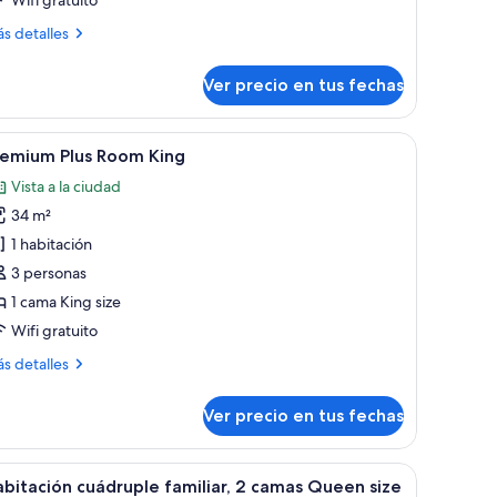
ás
s detalles
talles
bre
Ver precio en tus fechas
ite
ásica
escritorio, una silla, un ventanal grande con cortinas y una lámpara fijada a 
er
Una habitación de hotel con una cama grande, u
4
remium Plus Room King
odas
Vista a la ciudad
s
34 m²
otos
e
1 habitación
remium
3 personas
lus
1 cama King size
oom
Wifi gratuito
ing
ás
s detalles
talles
bre
Ver precio en tus fechas
emium
us
oom
 grande, una mesita de noche, una lámpara y un armario.
er
Zona de juegos infantiles con piscina de pelo
5
ng
bitación cuádruple familiar, 2 camas Queen size