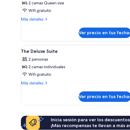
Family
2 camas Queen size
Suite
Wifi gratuito
Más
Más detalles
detalles
sobre
Ver precio en tus fecha
Diva
Family
Suite
Ver
Artículos de tocador
5
The Deluxe Suite
todas
2 personas
las
2 camas individuales
fotos
de
Wifi gratuito
The
Más
Más detalles
Deluxe
detalles
sobre
Suite
Ver precio en tus fecha
The
Deluxe
Suite
Inicia sesión para ver los descuentos
¡Más recompensas te llevan a más a