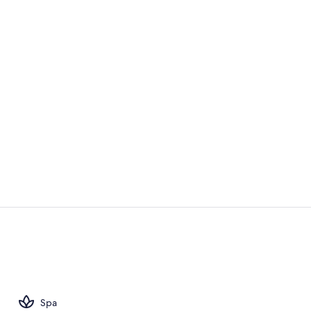
Área de sala 
Vista desde 
Spa