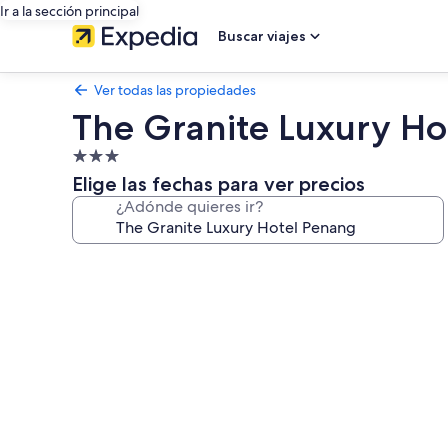
Ir a la sección principal
Buscar viajes
Ver todas las propiedades
The Granite Luxury Ho
Propiedad
de
Elige las fechas para ver precios
3.0
¿Adónde quieres ir?
estrellas
Galería
de
fotos
de
The
Granite
Luxury