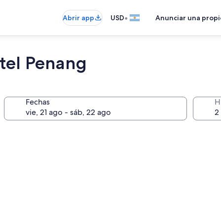
•
Abrir app
USD
Anunciar una prop
tel Penang
Fechas
H