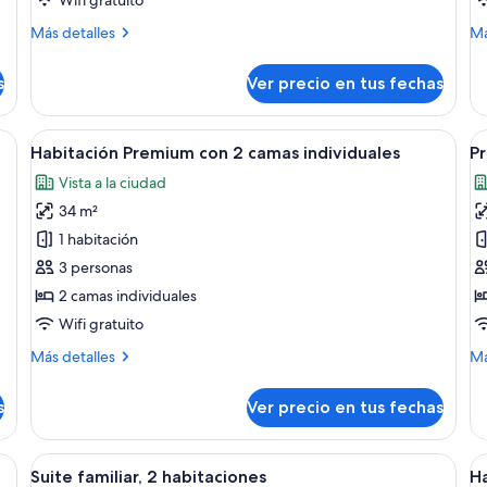
Más
M
Más detalles
Má
detalles
de
sobre
so
s
Ver precio en tus fechas
Suite
Su
(The
cl
Baroque)
alta calidad
Ver
Habitación de hotel con dos camas, un 
V
4
Habitación Premium con 2 camas individuales
P
todas
t
Vista a la ciudad
las
la
34 m²
fotos
f
de
d
1 habitación
Habitación
P
3 personas
Premium
P
2 camas individuales
con
R
Wifi gratuito
2
K
Más
M
Más detalles
Má
camas
detalles
de
individuales
sobre
so
s
Ver precio en tus fechas
Habitación
Pr
Premium
Pl
con
R
ra independiente, un inodoro y un espejo grande sobre el lavamanos.
Ver
Una habitación de hotel con una cama
V
5
2
Ki
Suite familiar, 2 habitaciones
Ha