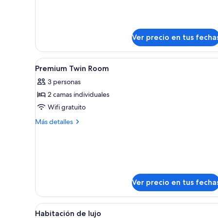
detalles
sobre
Suite
(The
Ver precio en tus fecha
Serene)
Ver
1 habitación y ropa de cama de 
9
Premium Twin Room
todas
3 personas
las
2 camas individuales
fotos
de
Wifi gratuito
Premium
Más
Más detalles
Twin
detalles
sobre
Room
Premium
Twin
Room
Ver precio en tus fecha
Ver
Un baño moderno con una bañe
8
Habitación de lujo