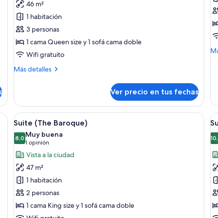
46 m²
Suite
S
1 habitación
(The
D
3 personas
Splendor)
(
1 cama Queen size y 1 sofá cama doble
M
Má
Wifi gratuito
de
so
Más
Más detalles
Su
detalles
De
sobre
s
Ver precio en tus fechas
(T
Suite
(The
Splendor)
na con una cama grande, un televisor de pantalla plana y un escritorio de 
Ver
Habitación de hotel con una cama grand
V
8
Suite (The Baroque)
Su
todas
t
Muy buena
las
8,0
la
10
8,0 de 10
(1
1 opinión
fotos
f
opinión)
Vista a la ciudad
de
d
47 m²
Suite
S
1 habitación
(The
cl
2 personas
Baroque)
1 cama King size y 1 sofá cama doble
Wifi gratuito