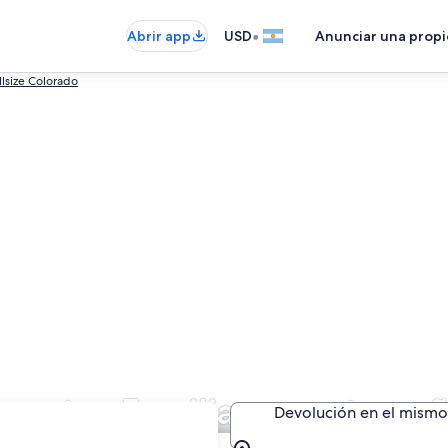
•
Abrir app
USD
Anunciar una prop
llsize Colorado
e autos Familiar gran tamañ
Devolución en el mismo 