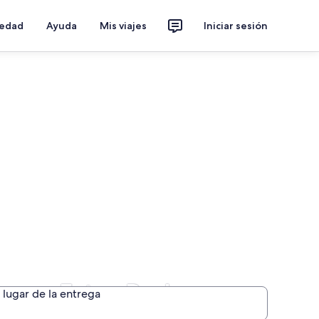
iedad
Ayuda
Mis viajes
Iniciar sesión
o en Estes Park
lugar de la entrega