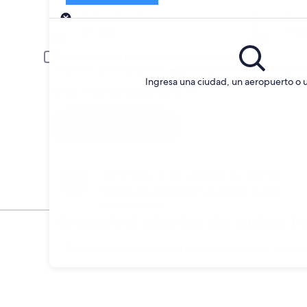
Entrega
Fecha de entrega
Fech
20 ago
21 a
El conductor es menor de 30 o mayor de 70 años.
Es posible que se aplique un cargo extra para los conductores jóve
Ingresa una ciudad, un aeropuerto o 
Tengo un código de descuento
Buscar
Anticípate a los cambios de planes
Cancela sin penalización alquileres de auto
seleccionados.
Encontrá ofertas de autos F
* Precios encontrados en las últimas 6 días. Haz cli