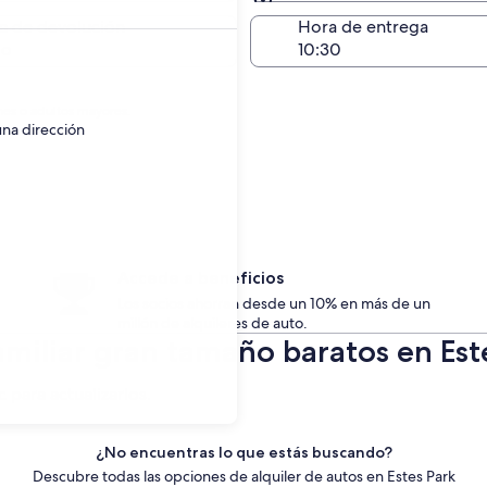
Devolución en el mismo 
a de devolución
Hora de entrega
go
nes o adultos mayores.
una dirección
Accede a beneficios
Los socios ahorran desde un 10% en más de un
millón de alquileres de auto.
amiliar gran tamaño baratos en Est
c para actualizarlos.
¿No encuentras lo que estás buscando?
Descubre todas las opciones de alquiler de autos en Estes Park