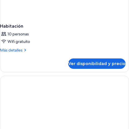
Habitación
10 personas
Wifi gratuito
Más
Más detalles
detalles
sobre
Ver disponibilidad y precio
Habitación