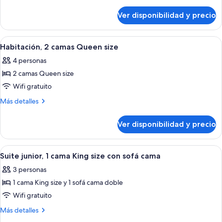
detalles
1
sobre
cama
Ver disponibilidad y precio
Habitación
King
estándar,
size,
1
Ver
Habitación de hotel con dos camas, un 
2
cama
con
Habitación, 2 camas Queen size
todas
King
acceso
4 personas
size,
las
para
con
2 camas Queen size
fotos
personas
acceso
de
Wifi gratuito
para
discapacitadas
Habitación,
personas
Más
Más detalles
discapacitadas
2
detalles
sobre
camas
Ver disponibilidad y precio
Habitación,
Queen
2
size
camas
Ver
Habitación de hotel con cama, escritor
2
Queen
Suite junior, 1 cama King size con sofá cama
todas
size
3 personas
las
1 cama King size y 1 sofá cama doble
fotos
de
Wifi gratuito
Suite
Más
Más detalles
junior,
detalles