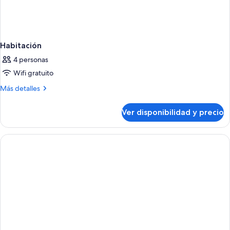
Habitación
4 personas
Wifi gratuito
Más
Más detalles
detalles
sobre
Ver disponibilidad y precio
Habitación