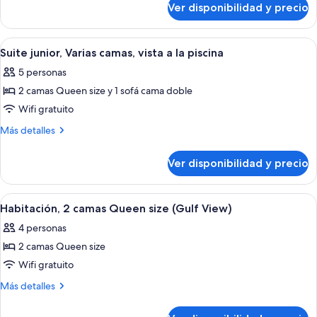
camas
Ver disponibilidad y precio
Habitación,
Queen
2
size,
camas
Ver
Habitación de hotel con dos camas, un 
3
vista
Queen
Suite junior, Varias camas, vista a la piscina
todas
size,
a
5 personas
vista
las
la
a
2 camas Queen size y 1 sofá cama doble
fotos
piscina
la
de
Wifi gratuito
piscina
Suite
Más
Más detalles
junior,
detalles
sobre
Varias
Ver disponibilidad y precio
Suite
camas,
junior,
vista
Varias
Ver
Un balcón con vista a la playa, barandill
2
a
camas,
Habitación, 2 camas Queen size (Gulf View)
todas
vista
la
4 personas
a
las
piscina
la
2 camas Queen size
fotos
piscina
de
Wifi gratuito
Habitación,
Más
Más detalles
2
detalles
sobre
camas