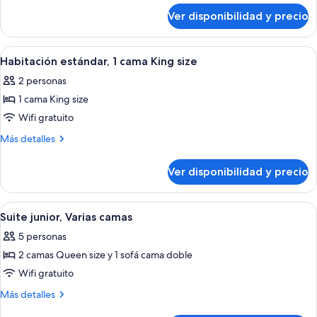
sobre
1
Ver disponibilidad y precio
Suite
cama
junior,
King
1
Ver
Una habitación de hotel con cama, escrit
2
size
cama
Habitación estándar, 1 cama King size
todas
King
con
2 personas
size
las
sofá
con
1 cama King size
fotos
cama
sofá
de
Wifi gratuito
cama
Habitación
Más
Más detalles
estándar,
detalles
sobre
1
Ver disponibilidad y precio
Habitación
cama
estándar,
King
1
Ver
Habitación de hotel con dos camas, un 
1
size
cama
Suite junior, Varias camas
todas
King
5 personas
size
las
2 camas Queen size y 1 sofá cama doble
fotos
de
Wifi gratuito
Suite
Más
Más detalles
junior,
detalles