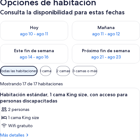
Opciones de habitación
Consulta la disponibilidad para estas fechas
Consulta la disponibilidad para hoy ago 10 - ago 11
Consulta la disponibilidad par
Hoy
Mañana
ago 10 - ago 11
ago 11 - ago 12
Consulta la disponibilidad para este fin de semana ago 14 - ag
Consulta la disponibilidad pa
Este fin de semana
Próximo fin de semana
ago 14 - ago 16
ago 21 - ago 23
Filtros
Todas las habitaciones
1 cama
2 camas
3 camas o más
disponibles
para
Mostrando 17 de 17 habitaciones
las
Ver
Una habitación de hotel con cama, escrit
3
Habitación estándar, 1 cama King size, con acceso para
habitaciones
todas
personas discapacitadas
las
2 personas
fotos
1 cama King size
de
Wifi gratuito
Habitación
estándar,
Más
Más detalles