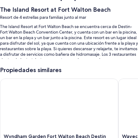
The Island Resort at Fort Walton Beach
Resort de 4 estrellas para familias junto al mar
The Island Resort at Fort Walton Beach se encuentra cerca de Destin-
Fort Walton Beach Convention Center, y cuenta con un bar en la piscina,
un bar en la playa y un bar junto a la piscina. Este resort es un lugar ideal
para disfrutar del sol, ya que cuenta con una ubicación frente a la playa y
restaurantes sobre la playa. Si quieres descansar y relajarte, te invitamos
a disfrutar de servicios como bañera de hidromasaje. Los 3 restaurantes
dentro de las instalaciones cuentan con desayuno, almuerzo, cena y
happy hour. Todos los huéspedes tendrán acceso a wifi gratis en la
Propiedades similares
habitación. Además, la propiedad cuenta con una cafetería y un servicio
de lavandería/tintorería.
Wyndham Garden Fort Walton Beach Destin
Wavecre
También disfrutarás de los siguientes beneficios:
2 piscinas al aire libre y una piscina para niños con un bar en la
piscina
Desayuno a la carta con cargo, estacionamiento con cargo y un
punto de carga para vehículos eléctricos
Un club infantil con cargo, 5 salas de reuniones y un ascensor
Una caja de seguridad en la recepción, un salón de eventos y
Wyndham
Wavecre
Wyndham Garden Fort Walton Beach Destin
Wavec
periódicos gratis