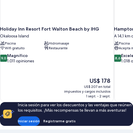
Holiday Inn Resort Fort Walton Beach by IHG
Hampton 
Okaloosa Island
A 14,1 km 
Piscina
Hidromasaje
Piscina
Wifi gratuito
Restaurante
Acepta 
9.0
8.6
Magnífico
Excel
9,0
8,6
de
de
1.011 opiniones
1.018 
10,
10,
Magnífico,
Excelente
1.011
1.018
El
US$ 178
opiniones
opiniones
precio
US$ 207 en total
actual
impuestos y cargos incluidos
es
1 sept. - 2 sept.
de
Inicia sesión para ver los descuentos y las ventajas que reúnen
US$ 178
los requisitos. ¡Más recompensas te llevan a más aventuras!
Iniciar sesión
Registrarme gratis