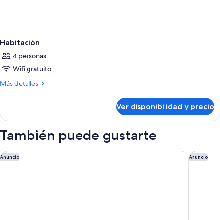
Habitación
4 personas
Wifi gratuito
Más
Más detalles
detalles
sobre
Ver disponibilidad y precio
Habitación
También puede gustarte
Holiday Inn Resort Fort Walton Beach by IHG
Hampton 
Anuncio
Anuncio