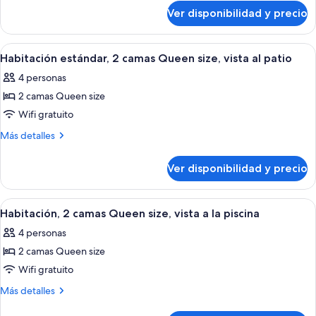
sobre
cama
Ver disponibilidad y precio
Habitación,
King
1
size,
cama
Ver
Habitación de hotel con dos camas, un 
2
vista
King
Habitación estándar, 2 camas Queen size, vista al patio
todas
size,
a
4 personas
vista
las
la
a
2 camas Queen size
fotos
piscina
la
de
Wifi gratuito
piscina
Habitación
Más
Más detalles
estándar,
detalles
sobre
2
Ver disponibilidad y precio
Habitación
camas
estándar,
Queen
2
Ver
Una habitación de hotel con dos camas,
3
size,
camas
Habitación, 2 camas Queen size, vista a la piscina
todas
Queen
vista
4 personas
size,
las
al
vista
2 camas Queen size
fotos
patio
al
de
Wifi gratuito
patio
Habitación,
Más
Más detalles
2
detalles
sobre