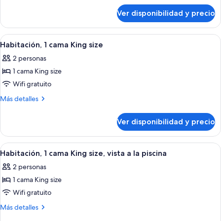
sobre
2
Ver disponibilidad y precio
Habitación
camas
estándar,
Queen
2
Ver
Una habitación de hotel con una cama 
1
size
camas
Habitación, 1 cama King size
todas
Queen
2 personas
size
las
1 cama King size
fotos
de
Wifi gratuito
Habitación,
Más
Más detalles
1
detalles
sobre
cama
Ver disponibilidad y precio
Habitación,
King
1
size
cama
Ver
Habitación de hotel con cama, escritor
3
King
Habitación, 1 cama King size, vista a la piscina
todas
size
2 personas
las
1 cama King size
fotos
de
Wifi gratuito
Habitación,
Más
Más detalles
1
detalles