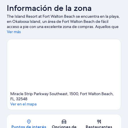
Información de la zona
The Island Resort at Fort Walton Beach se encuentra en la playa,
en Okaloosa Island, un área de Fort Walton Beach de fácil
acceso a pie con una excelente zona de compras. Aquellos que
deseen ir de compras pueden visitar HarborWalk Village y
Ver más
Destin Commons, mientras que quienes quieran apreciar la
belleza natural del área pueden ir a Okaloosa Island Beach y Fort
Walton Beaches. Puedes salir una noche a Azul Mexican Fusion
o, si viajas con niños, puedes ir a Big Kahuna's Water and
Adventure Park (parque acuático y de atracciones). ¿Quieres
mojarte un poco? En la zona te esperan muchas aventuras con
actividades como buceo, snorkel y ski acuático.
Visitar nuestra
guía de viaje de Fort Walton Beach
Ver más resorts en Fort Walton Beach
Miracle Strip Parkway Southeast, 1500, Fort Walton Beach,
FL, 32548
Ver en el mapa
Mapa
Puntos de interés
Opciones de
Restaurantes