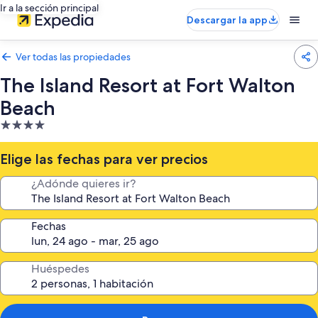
Ir a la sección principal
Descargar la app
Ver todas las propiedades
The Island Resort at Fort Walton
Beach
Propiedad
de
4.0
Elige las fechas para ver precios
estrellas
¿Adónde quieres ir?
Fechas
Huéspedes