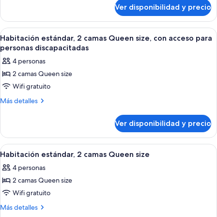
sobre
Varias
Ver disponibilidad y precio
Suite
camas
junior,
Varias
Ver
Habitación de hotel con dos camas, un 
2
camas
Habitación estándar, 2 camas Queen size, con acceso para
todas
personas discapacitadas
las
4 personas
fotos
2 camas Queen size
de
Wifi gratuito
Habitación
estándar,
Más
Más detalles
detalles
2
sobre
camas
Ver disponibilidad y precio
Habitación
Queen
estándar,
size,
2
Ver
Habitación de hotel con dos camas, un 
2
camas
con
Habitación estándar, 2 camas Queen size
todas
Queen
acceso
4 personas
size,
las
para
con
2 camas Queen size
fotos
personas
acceso
de
Wifi gratuito
para
discapacitadas
Habitación
personas
Más
Más detalles
discapacitadas
estándar,
detalles