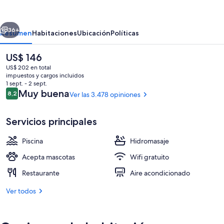
Resort
at
erior
Siguiente
Fort
36+
Resumen
Habitaciones
Ubicación
Políticas
Walton
El
US$ 146
Beach
precio
US$ 202 en total
actual
impuestos y cargos incluidos
es
1 sept. - 2 sept.
de
Opiniones
Muy buena
8,2
Ver las 3.478 opiniones
8,2 de 10
US$ 146
Servicios principales
Vista al agua
Piscina
Hidromasaje
Acepta mascotas
Wifi gratuito
Restaurante
Aire acondicionado
Ver todos