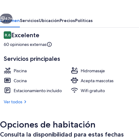
Camping
Spinnaker
erior
Siguiente
47+
Resumen
Servicios
Ubicación
Precios
Políticas
Opiniones
Excelente
8,6
8,6 de 10
60 opiniones externas
Servicios principales
Piscina
Hidromasaje
Cocina
Acepta mascotas
Playa privada, vóleibol de playa, bar e
Estacionamiento incluido
Wifi gratuito
Ver todos
Opciones de habitación
Consulta la disponibilidad para estas fechas