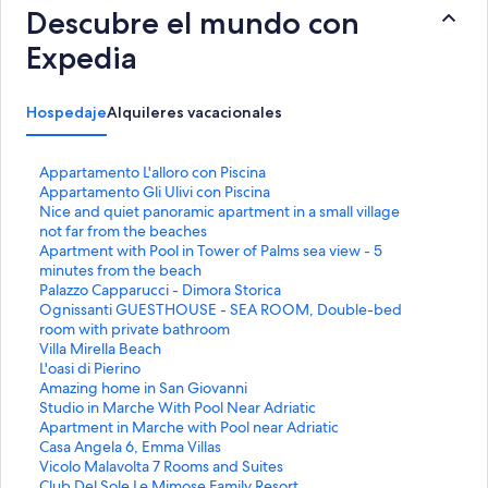
Descubre el mundo con
Expedia
Hospedaje
Alquileres vacacionales
E
Appartamento L'alloro con Piscina
n
E
Appartamento Gli Ulivi con Piscina
l
n
E
Nice and quiet panoramic apartment in a small village
a
l
n
not far from the beaches
c
a
l
E
Apartment with Pool in Tower of Palms sea view - 5
e
c
a
n
minutes from the beach
p
e
c
l
E
Palazzo Capparucci - Dimora Storica
a
p
e
a
n
E
Ognissanti GUESTHOUSE - SEA ROOM, Double-bed
r
a
p
c
l
n
room with private bathroom
a
r
a
e
a
l
E
Villa Mirella Beach
a
a
r
p
c
a
n
E
L'oasi di Pierino
b
a
a
a
e
c
l
n
E
Amazing home in San Giovanni
r
b
a
r
p
e
a
l
n
E
Studio in Marche With Pool Near Adriatic
i
r
b
a
a
p
c
a
l
n
E
Apartment in Marche with Pool near Adriatic
r
i
r
a
r
a
e
c
a
l
n
E
Casa Angela 6, Emma Villas
l
r
i
b
a
r
p
e
c
a
l
n
E
Vicolo Malavolta 7 Rooms and Suites
a
l
r
r
a
a
a
p
e
c
a
l
n
E
Club Del Sole Le Mimose Family Resort