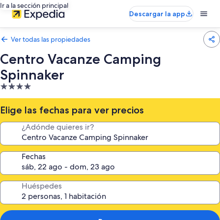
Ir a la sección principal
Descargar la app
Ver todas las propiedades
Centro Vacanze Camping
Spinnaker
Propiedad
de
4.0
Elige las fechas para ver precios
estrellas
¿Adónde quieres ir?
Fechas
Huéspedes