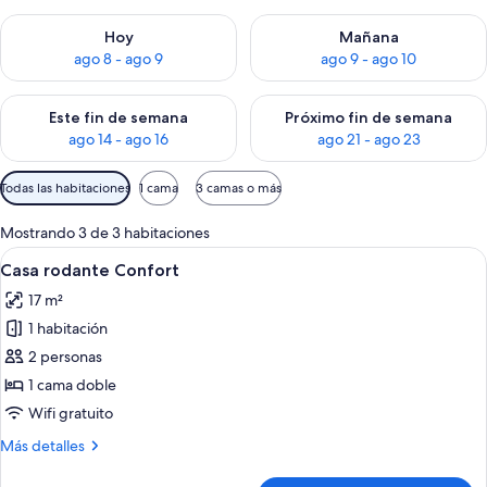
Consulta la disponibilidad para hoy ago 8 - ago 9
Consulta la disponibilidad pa
Hoy
Mañana
ago 8 - ago 9
ago 9 - ago 10
Consulta la disponibilidad para este fin de semana ago 14 - ag
Consulta la disponibilidad pa
Este fin de semana
Próximo fin de semana
ago 14 - ago 16
ago 21 - ago 23
Filtros
Todas las habitaciones
1 cama
3 camas o más
disponibles
para
Mostrando 3 de 3 habitaciones
las
Ver
Un dormitorio pequeño y ordenado, co
5
Casa rodante Confort
habitaciones
todas
17 m²
las
1 habitación
fotos
de
2 personas
Casa
1 cama doble
rodante
Wifi gratuito
Confort
Más
Más detalles
detalles
sobre