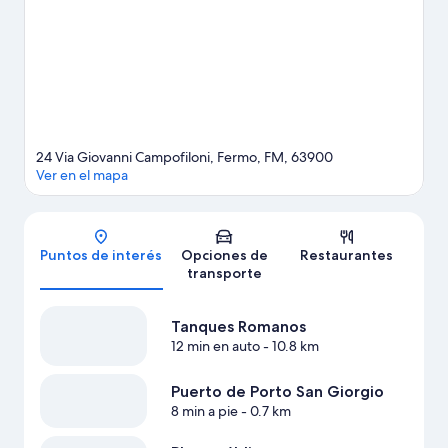
libre mientras haces caminatas o ciclismo en senderos, bici de
montaña y paseos a caballo.
Visitar nuestra guía de viaje de
Fermo
Ver más estacionamientos para casas rodantes en
Fermo
24 Via Giovanni Campofiloni, Fermo, FM, 63900
Ver en el mapa
Mapa
Puntos de interés
Opciones de
Restaurantes
transporte
Tanques Romanos
12 min en auto
- 10.8 km
Puerto de Porto San Giorgio
8 min a pie
- 0.7 km