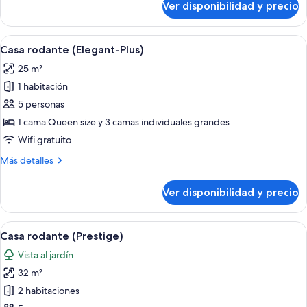
Ver disponibilidad y precio
Casa
rodante
Confort
Ver
Un dormitorio con cama, armario de m
6
Casa rodante (Elegant-Plus)
todas
25 m²
las
1 habitación
fotos
de
5 personas
Casa
1 cama Queen size y 3 camas individuales grandes
rodante
Wifi gratuito
(Elegant-
Más
Más detalles
Plus)
detalles
sobre
Ver disponibilidad y precio
Casa
rodante
(Elegant-
Ver
Cortinas blackout y wifi gratis
6
Plus)
Casa rodante (Prestige)
todas
Vista al jardín
las
32 m²
fotos
de
2 habitaciones