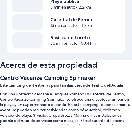
Playa pública
3 min en auto
- 2.2 km
Catedral de Fermo
13 min en auto
- 11.2 km
Basílica de Loreto
35 min en auto
- 50.4 km
Acerca de esta propiedad
Centro Vacanze Camping Spinnaker
Este camping de 4 estrellas para familias cerca de Teatro dell'Aquila
Con una ubicación cercana a Tanques Romanos y Catedral de Fermo,
Centro Vacanze Camping Spinnaker te ofrece una discoteca, un bar en
la playa y un supermercado o tienda. En este camping, quienes aman la
aventura pueden realizar actividades como básquetbol, ciclismo y
vóleibol de playa. Si visitas el spa Brezza Marina en las instalaciones,
podrás disfrutar de servicios como masajes. El restaurante de cocina
local que se encuentra en las instalaciones, Leone del Mare, ofrece
desayunos, almuerzos y cenas. La propiedad cuenta con un jardín, un