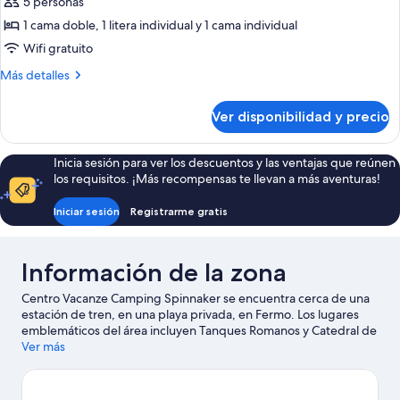
Casa
5 personas
rodante
1 cama doble, 1 litera individual y 1 cama individual
(Prestige)
Wifi gratuito
Más
Más detalles
detalles
sobre
Ver disponibilidad y precio
Casa
rodante
(Prestige)
Inicia sesión para ver los descuentos y las ventajas que reúnen
los requisitos. ¡Más recompensas te llevan a más aventuras!
Iniciar sesión
Registrarme gratis
Información de la zona
Centro Vacanze Camping Spinnaker se encuentra cerca de una
estación de tren, en una playa privada, en Fermo. Los lugares
emblemáticos del área incluyen Tanques Romanos y Catedral de
Fermo, y los turistas que deseen aprender sobre la cultura
Ver más
pueden visitar Teatro dell'Aquila. También puedes darte una
vuelta por Centro de convenciones Fermo Forum. En la zona
puedes practicar actividades como buceo, o disfrutar del aire