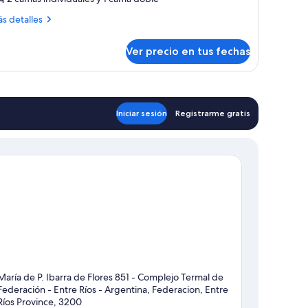
uadruple
ás
s detalles
oom
talles
bre
tandard
Ver precio en tus fechas
adruple
oom
andard
Iniciar sesión
Registrarme gratis
María de P. Ibarra de Flores 851 - Complejo Termal de
Federación - Entre Ríos - Argentina, Federacion, Entre
Ríos Province, 3200