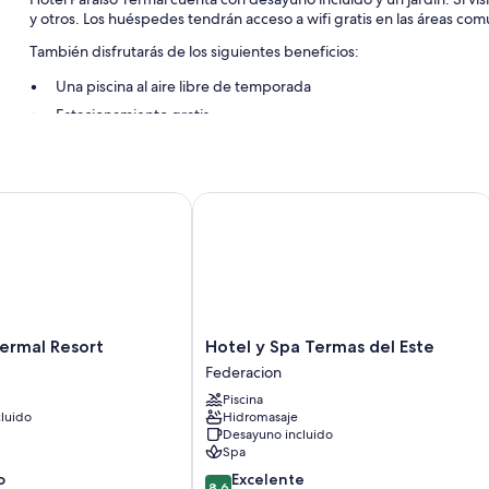
y otros. Los huéspedes tendrán acceso a wifi gratis en las áreas com
También disfrutarás de los siguientes beneficios:
Una piscina al aire libre de temporada
Estacionamiento gratis
Recepción disponible las 24 horas y un área de parrillas
Características de las habitaciones
rmal Resort
Hotel y Spa Termas del Este
En Hotel Paraíso Termal, todas las habitaciones incluyen comodidade
Hotel
Termal Resort
Hotel y Spa Termas del Este
y
Federacion
Spa
Piscina
Termas
luido
Hidromasaje
del
Desayuno incluido
Este
Spa
Federacion
8.6
o
Excelente
8,6