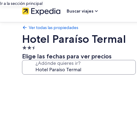
Ir a la sección principal
Buscar viajes
Ver todas las propiedades
Hotel Paraíso Termal
Propiedad
de
Elige las fechas para ver precios
2.5
¿Adónde quieres ir?
estrellas
Galería
de
fotos
de
Hotel
Paraíso
Termal