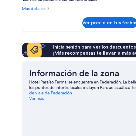
Double
Más
Más detalles
Room
detalles
sobre
Standard
Ver precio en tus fecha
Double
Room
Standard
Inicia sesión para ver los descuentos
¡Más recompensas te llevan a más a
Información de la zona
Hotel Paraíso Termal se encuentra en Federación. La bell
los puntos de interés locales incluyen Parque acuático 
de viaje de Federación
Ver más