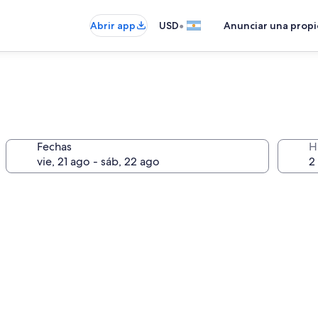
•
Abrir app
USD
Anunciar una prop
Fechas
H