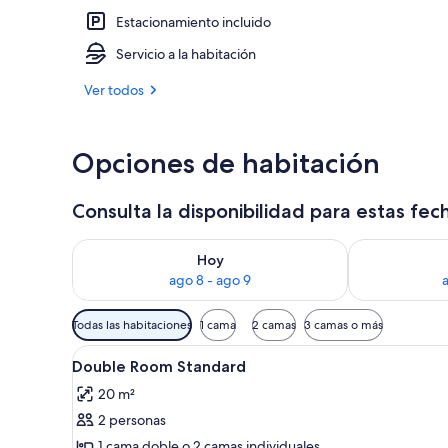
Estacionamiento incluido
Una piscina a
Servicio a la habitación
Ver todos
Opciones de habitación
Consulta la disponibilidad para estas fec
Consulta la disponibilidad para hoy ago 8 - ago 9
Consulta la d
Hoy
ago 8 - ago 9
Filtros
Todas las habitaciones
1 cama
2 camas
3 camas o más
disponibles
Ver
Un baño con un espejo grande
para
2
Double Room Standard
todas
las
20 m²
las
habitaciones
2 personas
fotos
de
1 cama doble o 2 camas individuales