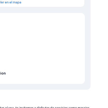
Ver en el mapa
Mapa
cion
tas el spa, te invitamos a disfrutar de servicios como masajes