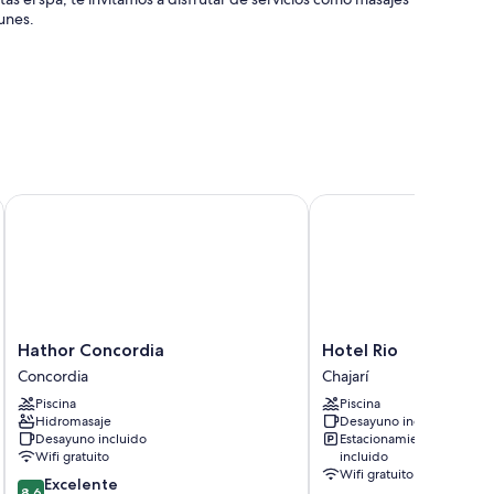
unes.
Hathor Concordia
Hotel Rio
s como servicio a la habitación.
Hathor
Hotel
Hathor Concordia
Hotel Rio
Concordia
Rio
Concordia
Chajarí
Concordia
Chajarí
Piscina
Piscina
Hidromasaje
Desayuno incluido
Desayuno incluido
Estacionamiento
Wifi gratuito
incluido
Wifi gratuito
8.6
Excelente
8,6