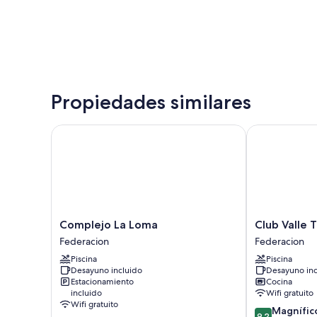
Propiedades similares
Complejo La Loma
Club Valle Te
Complejo
Club
Complejo La Loma
Club Valle 
La
Valle
Federacion
Federacion
Loma
Termal
Piscina
Piscina
Federacion
Resort
Desayuno incluido
Desayuno inc
Federacion
Estacionamiento
Cocina
incluido
Wifi gratuito
Wifi gratuito
9.2
Magnífic
9,2