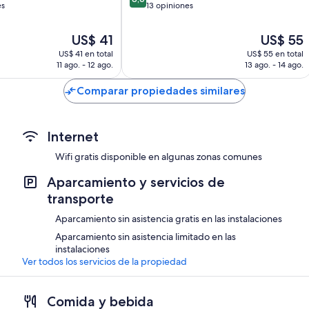
de
es
13 opiniones
10,
Excelente,
El
El
US$ 41
US$ 55
13
precio
precio
US$ 41 en total
US$ 55 en total
opiniones
actual
actual
11 ago. - 12 ago.
13 ago. - 14 ago.
es
es
de
de
Comparar propiedades similares
US$ 41
US$ 55
Internet
Wifi gratis disponible en algunas zonas comunes
Aparcamiento y servicios de
transporte
Aparcamiento sin asistencia gratis en las instalaciones
Aparcamiento sin asistencia limitado en las
instalaciones
Ver todos los servicios de la propiedad
Comida y bebida