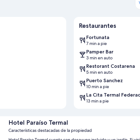
Restaurantes
Fortunata
7 min a pie
Pamper Bar
3 min en auto
Restorant Costarena
5 min en auto
Puerto Sanchez
10 min a pie
La Cita Termal Federa
13 min a pie
Hotel Paraíso Termal
Características destacadas de la propiedad
Hotel Paraíso Termal cuenta con desayuno incluido y un jardín. Si visi