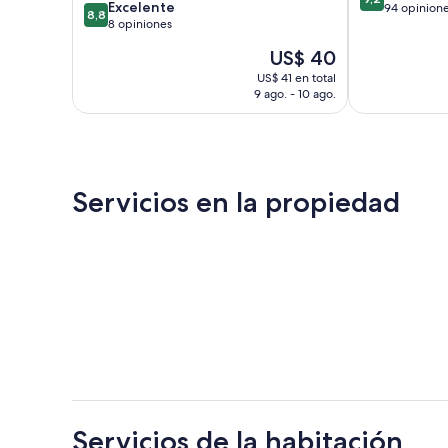
8.8
Excelente
de
94 opinion
8,8
de
8 opiniones
10,
10,
Magnífico,
El
US$ 40
Excelente,
94
precio
8
US$ 41 en total
opiniones
actual
9 ago. - 10 ago.
opiniones
es
de
US$ 40
Servicios en la propiedad
Servicios de la habitación