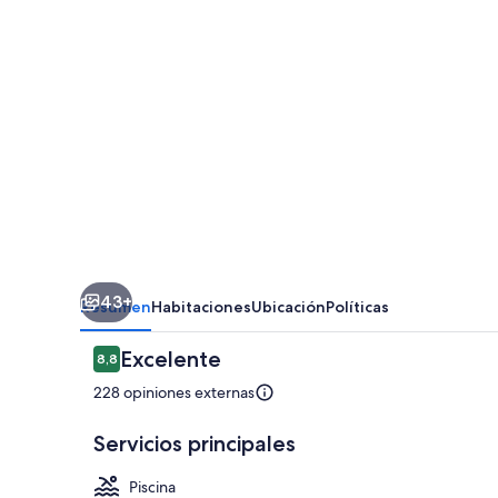
43+
Resumen
Habitaciones
Ubicación
Políticas
Opiniones
Excelente
8,8
8,8 de 10
228 opiniones externas
Servicios principales
Piscina