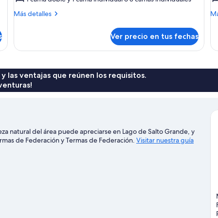
Triple
Q
Más
M
Más detalles
Má
Room
R
detalles
de
sobre
so
Standard
S
s
Ver precio en tus fechas
Triple
Qu
Room
R
Standard
St
 y las ventajas que reúnen los requisitos.
venturas!
eza natural del área puede apreciarse en Lago de Salto Grande, y
Termas de Federación y Termas de Federación.
Visitar nuestra guía