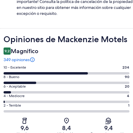
importante! Consulta la política de cancelación de la propiedad
en nuestro sitio para obtener más información sobre cualquier
excepción o requisito.
Opiniones
Opiniones de Mackenzie Motels
Magnífico
9,2
349 opiniones
Evaluación:
10 - Excelente
234
10
Evaluación:
8 - Bueno
90
-
8
Excelente.
Evaluación:
6 - Aceptable
20
-
234
6
Bueno.
Evaluación:
4 - Mediocre
4
de
-
90
4
349
Aceptable.
Evaluación:
2 - Terrible
1
de
-
opiniones
20
2
349
Mediocre.
de
-
opiniones
4
349
Terrible.
de
9,6
8,4
9,4
opiniones
1