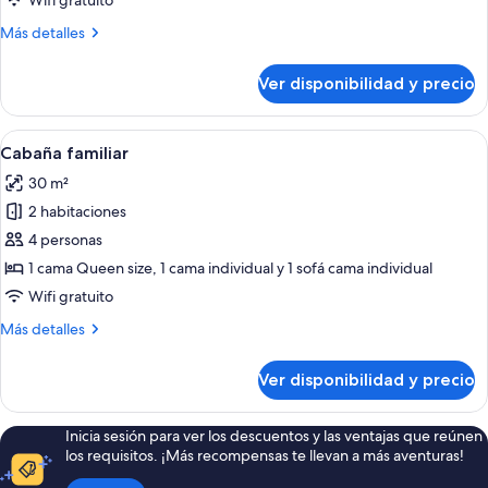
Wifi gratuito
Más
Más detalles
detalles
sobre
Ver disponibilidad y precio
Cabaña
Deluxe
Ver
Una casa móvil moderna con terraza, v
24
Cabaña familiar
todas
30 m²
las
2 habitaciones
fotos
de
4 personas
Cabaña
1 cama Queen size, 1 cama individual y 1 sofá cama individual
familiar
Wifi gratuito
Más
Más detalles
detalles
sobre
Ver disponibilidad y precio
Cabaña
familiar
Inicia sesión para ver los descuentos y las ventajas que reúnen
los requisitos. ¡Más recompensas te llevan a más aventuras!