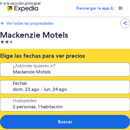
Ir a la sección principal
Descargar la app
Ver todas las propiedades
Mackenzie Motels
Propiedad
de
2.5
Elige las fechas para ver precios
estrellas
¿Adónde quieres ir?
Fechas
Huéspedes
Buscar