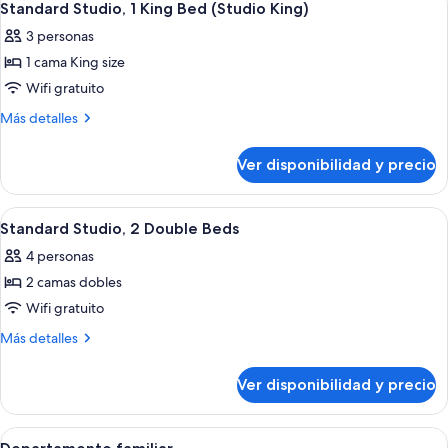
5
camas
Standard Studio, 1 King Bed (Studio King)
todas
(Triple
3 personas
Studio)
las
1 cama King size
fotos
de
Wifi gratuito
Standard
Más
Más detalles
Studio,
detalles
sobre
1
Ver disponibilidad y precio
Standard
King
Studio,
Bed
1
Ver
Una habitación de hotel con dos camas
16
(Studio
King
Standard Studio, 2 Double Beds
todas
Bed
King)
4 personas
(Studio
las
King)
2 camas dobles
fotos
de
Wifi gratuito
Standard
Más
Más detalles
Studio,
detalles
sobre
2
Ver disponibilidad y precio
Standard
Double
Studio,
Beds
2
Ver
Tabla de planchar con plancha, wifi gr
18
Double