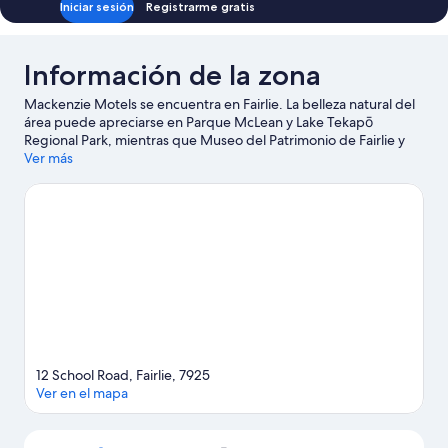
Iniciar sesión
Registrarme gratis
Información de la zona
Mackenzie Motels se encuentra en Fairlie. La belleza natural del
área puede apreciarse en Parque McLean y Lake Tekapō
Regional Park, mientras que Museo del Patrimonio de Fairlie y
Vintage Car & Machinery Museum son lugares culturales
Ver más
destacados. También vale la pena conocer Pleasant Valley
Daffodils y Dark Sky Project.
Visitar nuestra guía de viaje de
Fairlie
Ver más moteles en Fairlie
12 School Road, Fairlie, 7925
Ver en el mapa
Mapa