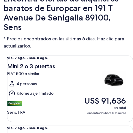
baratos de Europcar en 191 T
Avenue De Senigalia 89100,
Sens
* Precios encontrados en las últimas 6 días. Haz clic para
actualizarlos.
Mini 2 o 3 puertas FIAT 500 o similar
Del
vie. 7 ago. - sáb. 8 ago.
vie.
Mini 2 o 3 puertas
7
FIAT 500 o similar
ago.
al
4 personas
sáb.
Kilometraje limitado
8
US$ 91,636
ago.
en total
Sens, FRA
encontrados hace 0 minutos
Económico 2 o 4 puertas RENAULT CLIO o similar
Del
vie. 7 ago. - sáb. 8 ago.