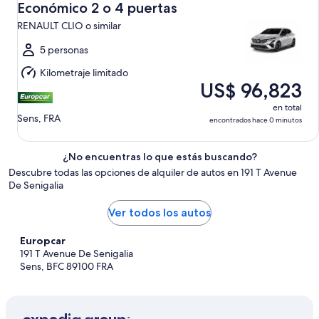
vie.
Económico 2 o 4 puertas
7
RENAULT CLIO o similar
ago.
al
5 personas
sáb.
Kilometraje limitado
8
US$ 96,823
ago.
en total
Sens, FRA
encontrados hace 0 minutos
¿No encuentras lo que estás buscando?
Descubre todas las opciones de alquiler de autos en 191 T Avenue
De Senigalia
Ver todos los autos
Europcar
191 T Avenue De Senigalia
Sens, BFC 89100 FRA