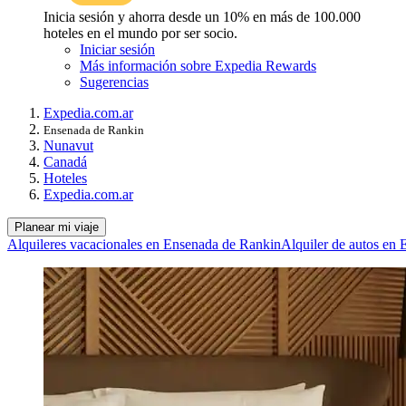
Inicia sesión y ahorra desde un 10% en más de 100.000
hoteles en el mundo por ser socio.
Iniciar sesión
Más información sobre Expedia Rewards
Sugerencias
Expedia.com.ar
Ensenada de Rankin
Nunavut
Canadá
Hoteles
Expedia.com.ar
Planear mi viaje
Alquileres vacacionales en Ensenada de Rankin
Alquiler de autos en