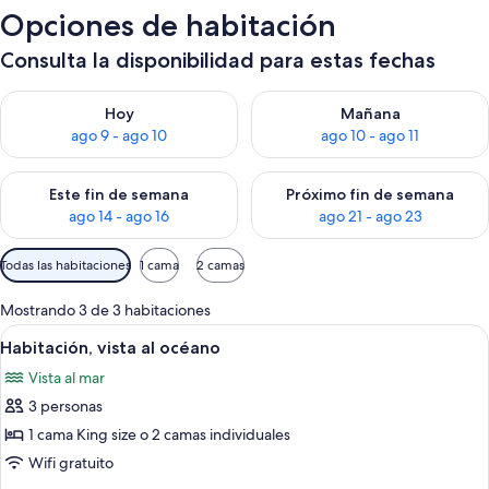
Opciones de habitación
Consulta la disponibilidad para estas fechas
Consulta la disponibilidad para hoy ago 9 - ago 10
Consulta la disponibilidad par
Hoy
Mañana
ago 9 - ago 10
ago 10 - ago 11
Consulta la disponibilidad para este fin de semana ago 14 - ag
Consulta la disponibilidad pa
Este fin de semana
Próximo fin de semana
ago 14 - ago 16
ago 21 - ago 23
Filtros
Todas las habitaciones
1 cama
2 camas
disponibles
para
Mostrando 3 de 3 habitaciones
las
Ver
Vista costera con barcos amarrados en
4
Habitación, vista al océano
habitaciones
todas
Vista al mar
las
3 personas
fotos
de
1 cama King size o 2 camas individuales
Habitación,
Wifi gratuito
vista