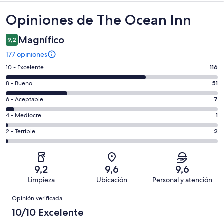
Opiniones
Opiniones de The Ocean Inn
Magnífico
9,2
177 opiniones
Evaluación:
10 - Excelente
116
10
Evaluación:
8 - Bueno
51
-
8
Excelente.
Evaluación:
6 - Aceptable
7
-
116
6
Bueno.
Evaluación:
4 - Mediocre
1
de
-
51
4
177
Aceptable.
Evaluación:
2 - Terrible
2
de
-
opiniones
7
2
177
Mediocre.
de
-
opiniones
1
177
Terrible.
de
9,2
9,6
9,6
opiniones
2
177
Limpieza
Ubicación
Personal y atención
de
opiniones
Opiniones
177
Opinión verificada
opiniones
10/10 Excelente