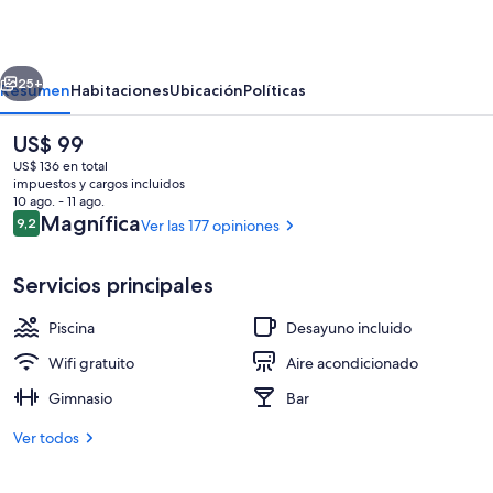
Inn
erior
Siguiente
25+
Resumen
Habitaciones
Ubicación
Políticas
El
US$ 99
precio
US$ 136 en total
actual
impuestos y cargos incluidos
es
10 ago. - 11 ago.
de
Opiniones
Magnífica
9,2
Ver las 177 opiniones
9,2 de 10
US$ 99
Servicios principales
Vista desde la habitación
Piscina
Desayuno incluido
Wifi gratuito
Aire acondicionado
Gimnasio
Bar
Ver todos