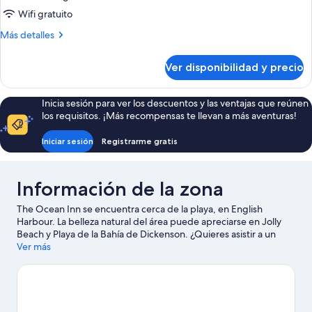
Habitación
Wifi gratuito
básica,
Más
Más detalles
baño
detalles
compartido
sobre
Ver disponibilidad y precio
Habitación
básica,
baño
Inicia sesión para ver los descuentos y las ventajas que reúnen
compartido
los requisitos. ¡Más recompensas te llevan a más aventuras!
Iniciar sesión
Registrarme gratis
Información de la zona
The Ocean Inn se encuentra cerca de la playa, en English
Harbour. La belleza natural del área puede apreciarse en Jolly
Beach y Playa de la Bahía de Dickenson. ¿Quieres asistir a un
evento o partido mientras estás en la ciudad? Échale un vistazo a
Ver más
lo que sucede en Sir Vivian Richards Stadium o Recreation
Ground. En las cercanías encontrarás muchas oportunidades
para hacer buceo, snorkel y tours en bote, y así saciar tu sed de
aventuras en el agua.
Visitar nuestra guía de viaje de English
Harbour