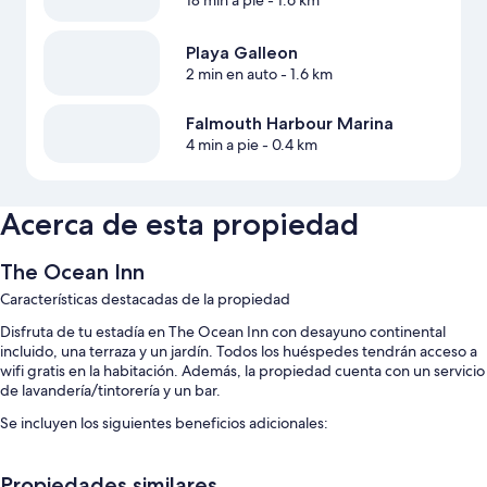
18 min a pie
- 1.6 km
Playa Galleon
2 min en auto
- 1.6 km
Falmouth Harbour Marina
4 min a pie
- 0.4 km
Acerca de esta propiedad
The Ocean Inn
Características destacadas de la propiedad
Disfruta de tu estadía en The Ocean Inn con desayuno continental
incluido, una terraza y un jardín. Todos los huéspedes tendrán acceso a
wifi gratis en la habitación. Además, la propiedad cuenta con un servicio
de lavandería/tintorería y un bar.
Se incluyen los siguientes beneficios adicionales:
Una piscina al aire libre con sillones reclinables de piscina
Propiedades similares
Asistencia turística y para la compra de entradas