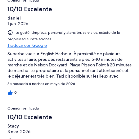
Opinión verificada
10/10 Excelente
daniel
1 jun. 2026
Le gustó: Limpieza, personal y atención, servicios, estado de la
propiedad e instalaciones
Traducir con Google
Superbe vue sur English Harbour! À proximité de plusieurs
activités à faire, près des restaurants à pied 5-10 minutes de
marche et de Nelson Dockyard. Plage Pigeon Point à 20 minutes
de marche. Le propriétaire et le personnel sont attentionnés et
le déjeuner est très bien. Taxi disponible sur les lieux avec
Edgard. La piscine est bien toutefois, il n’y a aucun parasol. Nous
Se hospedó 6 noches en mayo de 2026
avons beaucoup apprécié notre séjour et le petit cottage était
parfait pour nous.
0
Opinión verificada
10/10 Excelente
Stacy
3 mar. 2026