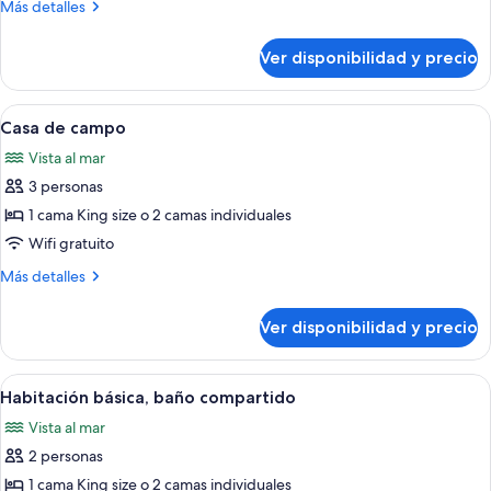
Más
Más detalles
al
detalles
océano
sobre
Ver disponibilidad y precio
Habitación,
vista
al
Ver
Una casa con porche, rodeada de exub
8
océano
Casa de campo
todas
Vista al mar
las
3 personas
fotos
de
1 cama King size o 2 camas individuales
Casa
Wifi gratuito
de
Más
Más detalles
campo
detalles
sobre
Ver disponibilidad y precio
Casa
de
campo
Ver
Un dormitorio con una cama, una silla
4
Habitación básica, baño compartido
todas
Vista al mar
las
2 personas
fotos
de
1 cama King size o 2 camas individuales