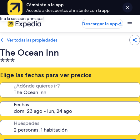
Cámbiate a la app
Accede a descuentos al instante con la app
Ir a la sección principal
Descargar la app
Ver todas las propiedades
The Ocean Inn
Propiedad
de
3.0
Elige las fechas para ver precios
estrellas
¿Adónde quieres ir?
Fechas
Huéspedes