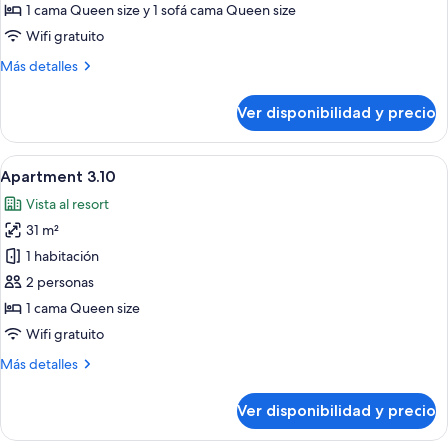
3.09
1 cama Queen size y 1 sofá cama Queen size
Wifi gratuito
Más
Más detalles
detalles
sobre
Ver disponibilidad y precio
Apartment
3.09
Ver
Un dormitorio con una cama grande, vi
5
Apartment 3.10
todas
Vista al resort
las
31 m²
fotos
de
1 habitación
Apartment
2 personas
3.10
1 cama Queen size
Wifi gratuito
Más
Más detalles
detalles
sobre
Ver disponibilidad y precio
Apartment
3.10