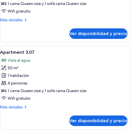
3.06
1 cama Queen size y 1 sofá cama Queen size
Wifi gratuito
Más
Más detalles
detalles
sobre
Ver disponibilidad y precio
Apartment
3.06
Ver
Una habitación de hotel moderna con u
10
Apartment 3.07
todas
Vista al agua
las
50 m²
fotos
de
1 habitación
Apartment
4 personas
3.07
1 cama Queen size y 1 sofá cama Queen size
Wifi gratuito
Más
Más detalles
detalles
sobre
Ver disponibilidad y precio
Apartment
3.07