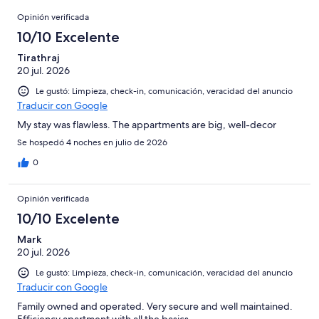
opiniones
Opiniones
2
Opinión verificada
opiniones
10/10 Excelente
Tirathraj
20 jul. 2026
Le gustó: Limpieza, check-in, comunicación, veracidad del anuncio
Traducir con Google
My stay was flawless. The appartments are big, well-decor
Se hospedó 4 noches en julio de 2026
0
Opinión verificada
10/10 Excelente
Mark
20 jul. 2026
Le gustó: Limpieza, check-in, comunicación, veracidad del anuncio
Traducir con Google
Family owned and operated. Very secure and well maintained.