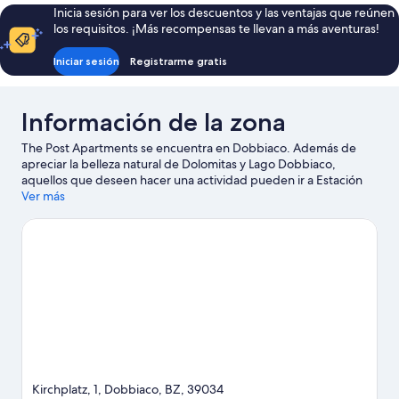
Inicia sesión para ver los descuentos y las ventajas que reúnen
los requisitos. ¡Más recompensas te llevan a más aventuras!
Iniciar sesión
Registrarme gratis
Información de la zona
The Post Apartments se encuentra en Dobbiaco. Además de
apreciar la belleza natural de Dolomitas y Lago Dobbiaco,
aquellos que deseen hacer una actividad pueden ir a Estación
de Esquí Kronplatz. También vale la pena conocer Laberinto de
Ver más
la Fuente de Dos Aguas y Acquafun. Encontrarás muchas
opciones para disfrutar del aire libre con actividades como
ciclismo.
Visitar nuestra guía de viaje de Dobbiaco
Ver más departamentos en Dobbiaco
Kirchplatz, 1, Dobbiaco, BZ, 39034