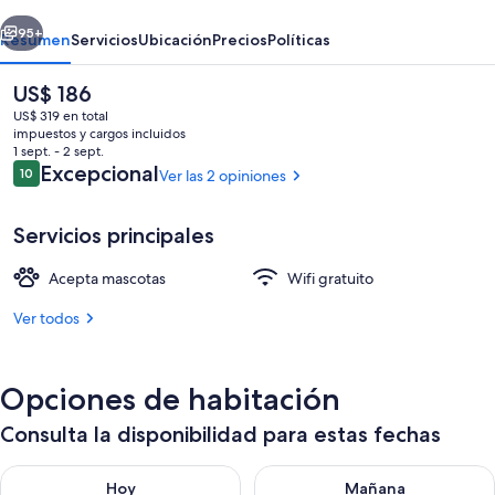
erior
Siguiente
95+
Resumen
Servicios
Ubicación
Precios
Políticas
El
US$ 186
precio
US$ 319 en total
actual
impuestos y cargos incluidos
es
1 sept. - 2 sept.
de
Opiniones
Excepcional
10
Ver las 2 opiniones
10 de 10
US$ 186
Servicios principales
Servicio a la habitación
Acepta mascotas
Wifi gratuito
Ver todos
Opciones de habitación
Consulta la disponibilidad para estas fechas
Consulta la disponibilidad para hoy ago 9 - ago 10
Consulta la disponibilidad par
Hoy
Mañana