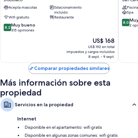
Rossa
San
Acepta mascotas
Estacionamiento
Piscin
Dobbiaco
Candido
incluido
Spa
Wifi gratuito
Restaurante
8.0
Muy
8,0
8.2
Muy bueno
de
2 op
8,2
de
315 opiniones
10,
10,
Muy
El
US$ 168
Muy
bueno,
precio
bueno,
US$ 192 en total
2
actual
impuestos y cargos incluidos
315
opinion
es
8 sept. - 9 sept.
opiniones
de
US$ 168
Comparar propiedades similares
Más información sobre esta
propiedad
Servicios en la propiedad
Internet
Disponible en el apartamento: wifi gratis
Disponible en algunas zonas comunes: wifi gratis