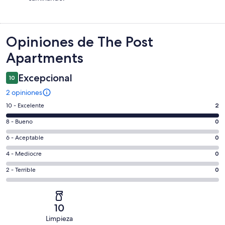
Opiniones
Opiniones de The Post
Apartments
Excepcional
10
2 opiniones
Evaluación:
10 - Excelente
2
10
Evaluación:
8 - Bueno
0
-
8
Excelente.
Evaluación:
6 - Aceptable
0
-
2
6
Bueno.
Evaluación:
4 - Mediocre
0
de
-
0
4
2
Aceptable.
Evaluación:
2 - Terrible
0
de
-
opiniones
0
2
2
Mediocre.
de
-
opiniones
0
2
Terrible.
de
10
opiniones
0
2
Limpieza
de