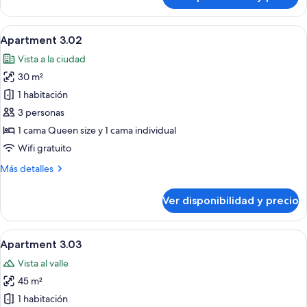
Apartment
3.01
Ver
Habitación de hotel moderna con un r
9
Apartment 3.02
todas
Vista a la ciudad
las
30 m²
fotos
de
1 habitación
Apartment
3 personas
3.02
1 cama Queen size y 1 cama individual
Wifi gratuito
Más
Más detalles
detalles
sobre
Ver disponibilidad y precio
Apartment
3.02
Ver
Una habitación de hotel moderna con 
9
Apartment 3.03
todas
Vista al valle
las
45 m²
fotos
de
1 habitación