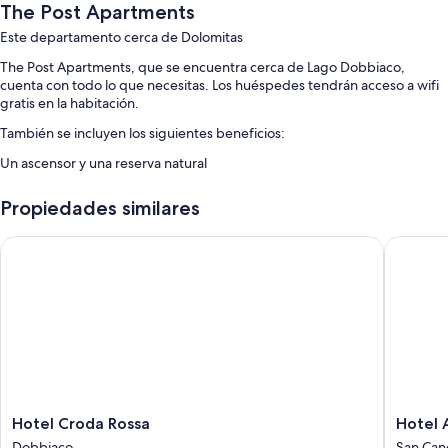
The Post Apartments
Este departamento cerca de Dolomitas
The Post Apartments, que se encuentra cerca de Lago Dobbiaco,
cuenta con todo lo que necesitas. Los huéspedes tendrán acceso a wifi
gratis en la habitación.
También se incluyen los siguientes beneficios:
Un ascensor y una reserva natural
Características de las habitaciones
Propiedades similares
En The Post Apartments, todas las habitaciones tienen comodidades
como wifi gratis, cajas de seguridad y habitaciones insonorizadas.
Hotel Croda Rossa
Hotel A
También se incluyen los siguientes beneficios adicionales en todas las
habitaciones:
Cortinas blackout y habitaciones insonorizadas
Televisiones de pantalla plana con canales de televisión vía satélite
Cunas, teteras/pavas eléctricas y adaptadores/cargadores
Hotel
Hotel
Hotel Croda Rossa
Hotel 
Croda
Almhof
Dobbiaco
San Can