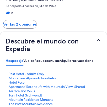
Efficiency apartment with all the basics.
Se hospedó 4 noches en julio de 2026
0
Ver las 2 opiniones
Descubre el mundo con
Expedia
Hospedaje
Vuelos
Paquetes
Autos
Alquileres vacacionales
Activ
E
Post Hotel - Adults Only
n
E
Montanaris Alpine~Active~Relax
l
n
E
Hotel Rose
a
l
n
E
Apartment 'Rosenduft' with Mountain View, Shared
c
a
l
n
Terrace and Wi-Fi
e
c
a
l
E
Turmhotel Gschwendt
p
e
c
a
n
E
Mountain Residence Montana
a
p
e
c
l
n
E
The Post Mountain Residence