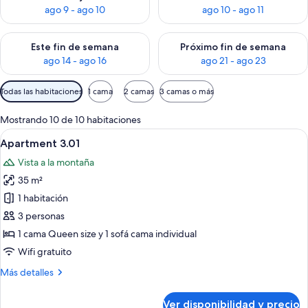
ago 9 - ago 10
ago 10 - ago 11
Consulta la disponibilidad para este fin de semana ago 14 - ag
Consulta la disponibilidad pa
Este fin de semana
Próximo fin de semana
ago 14 - ago 16
ago 21 - ago 23
Filtros
Todas las habitaciones
1 cama
2 camas
3 camas o más
disponibles
para
Mostrando 10 de 10 habitaciones
las
Ver
Una habitación de hotel moderna con
8
Apartment 3.01
habitaciones
todas
Vista a la montaña
las
35 m²
fotos
de
1 habitación
Apartment
3 personas
3.01
1 cama Queen size y 1 sofá cama individual
Wifi gratuito
Más
Más detalles
detalles
sobre
Ver disponibilidad y precio