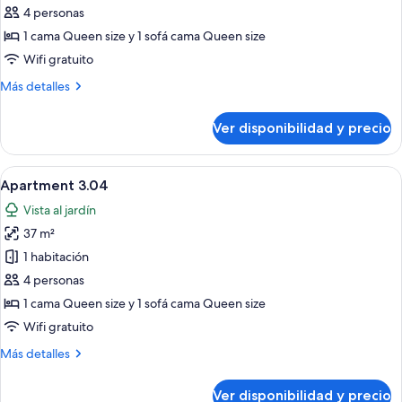
Apartment
4 personas
3.03
1 cama Queen size y 1 sofá cama Queen size
Wifi gratuito
Más
Más detalles
detalles
sobre
Ver disponibilidad y precio
Apartment
3.03
Ver
Una habitación de hotel moderna con 
10
Apartment 3.04
todas
Vista al jardín
las
37 m²
fotos
de
1 habitación
Apartment
4 personas
3.04
1 cama Queen size y 1 sofá cama Queen size
Wifi gratuito
Más
Más detalles
detalles
sobre
Ver disponibilidad y precio
Apartment