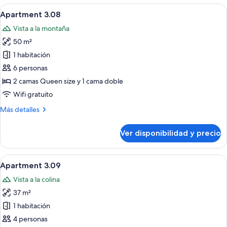
Ver
Habitación de hotel moderna con una 
11
Apartment 3.08
todas
Vista a la montaña
las
50 m²
fotos
de
1 habitación
Apartment
6 personas
3.08
2 camas Queen size y 1 cama doble
Wifi gratuito
Más
Más detalles
detalles
sobre
Ver disponibilidad y precio
Apartment
3.08
Ver
Habitación de hotel moderna con una 
7
Apartment 3.09
todas
Vista a la colina
las
37 m²
fotos
de
1 habitación
Apartment
4 personas