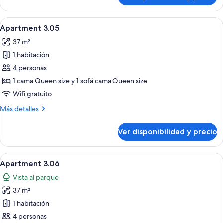
3.04
Ver
Una habitación de hotel moderna con 
9
Apartment 3.05
todas
37 m²
las
1 habitación
fotos
de
4 personas
Apartment
1 cama Queen size y 1 sofá cama Queen size
3.05
Wifi gratuito
Más
Más detalles
detalles
sobre
Ver disponibilidad y precio
Apartment
3.05
Ver
Un dormitorio moderno con una cama 
8
Apartment 3.06
todas
Vista al parque
las
37 m²
fotos
de
1 habitación
Apartment
4 personas