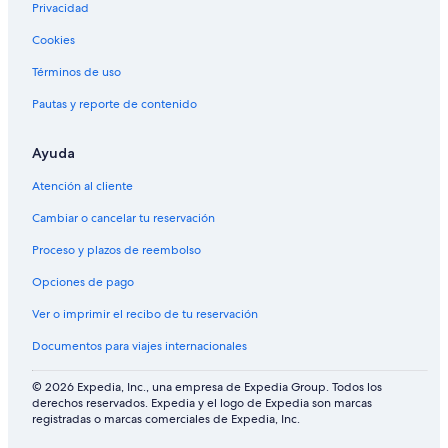
i
n
w
u
r
o
l
o
Privacidad
n
i
l
u
r
B
f
Cookies
V
t
m
n
b
B
t
i
h
o
n
e
S
,
Términos de uso
e
M
u
r
u
p
w
o
n
t
p
e
Pautas y reporte de contenido
,
u
t
N
e
r
S
n
a
i
r
f
h
t
i
e
i
e
Ayuda
a
a
n
d
o
c
Atención al cliente
r
i
v
e
r
t
e
n
i
r
f
Cambiar o cancelar tu reservación
d
V
e
k
o
T
i
w
o
r
Proceso y plazos de reembolso
e
e
f
g
r
w
l
r
Opciones de pago
r
,
e
o
a
S
r
u
Ver o imprimir el recibo de tu reservación
c
h
p
Documentos para viajes internacionales
e
a
s
a
r
/
n
e
f
© 2026 Expedia, Inc., una empresa de Expedia Group. Todos los
d
d
a
derechos reservados. Expedia y el logo de Expedia son marcas
registradas o marcas comerciales de Expedia, Inc.
W
G
m
i
a
i