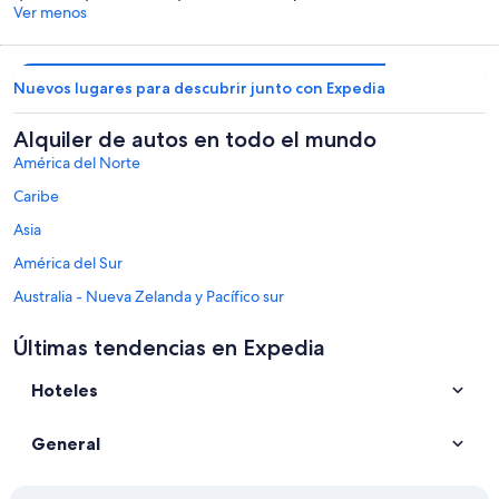
Ver menos
Nuevos lugares para descubrir junto con Expedia
Alquiler de autos en todo el mundo
América del Norte
Caribe
Asia
América del Sur
Australia - Nueva Zelanda y Pacífico sur
México y Centroamérica
Últimas tendencias en Expedia
Oriente Medio
Hoteles
África
Destinos principales en Sicilia
General
Alquiler de autos en Taormina
Alquiler de autos en Palermo