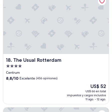
c
u
a
r
t
o
s
e
s
t
a
n
p
The Usual Rotterdam
18. The Usual Rotterdam
e
q
Propiedad
u
de
Centrum
e
4.0
8.8
8,8/10
ñ
Excelente
(436 opiniones)
estrellas
de
o
El
US$ 52
10,
s
precio
Excelente,
US$ 66 en total
.
actual
impuestos y cargos incluidos
(436
"
es
11 ago. - 12 ago.
opiniones)
de
US$ 52
Kimpton De Witt Amsterdam by IHG