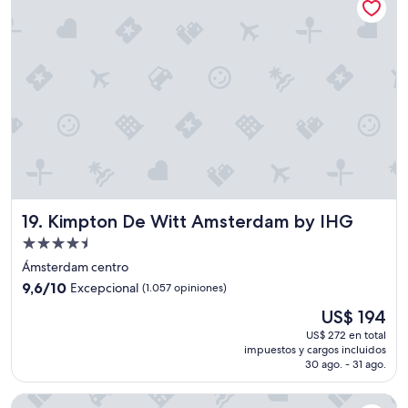
Kimpton De Witt Amsterdam by IHG
19. Kimpton De Witt Amsterdam by IHG
Propiedad
de
Ámsterdam centro
4.5
9.6
9,6/10
Excepcional
(1.057 opiniones)
estrellas
de
El
US$ 194
10,
precio
Excepcional,
US$ 272 en total
actual
impuestos y cargos incluidos
(1.057
es
30 ago. - 31 ago.
opiniones)
de
US$ 194
Hotel Not Hotel Amsterdam