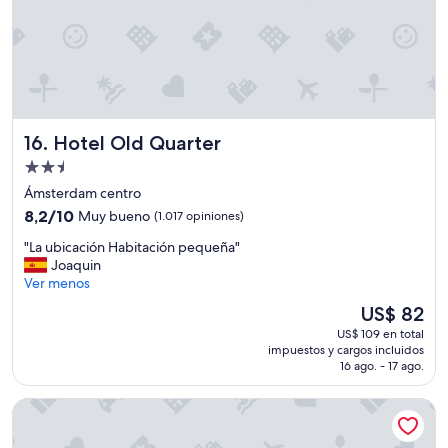
a
n
a
m
o
l
a
s
l
b
"
r
l
o
e
u
e
n
l
Hotel Old Quarter
16. Hotel Old Quarter
d
p
"
e
Propiedad
r
de
Ámsterdam centro
s
2.5
8.2
8,2/10
Muy bueno
(1.017 opiniones)
o
estrellas
de
n
"
"La ubicación Habitación pequeña"
10,
a
L
Joaquin
Muy
l
a
Ver menos
bueno,
y
u
(1.017
l
El
US$ 82
b
opiniones)
o
precio
US$ 109 en total
i
s
actual
impuestos y cargos incluidos
c
c
es
16 ago. - 17 ago.
a
u
de
c
a
US$ 82
Leonardo Boutique Hotel The Lancaster Amsterdam
i
r
ó
t
n