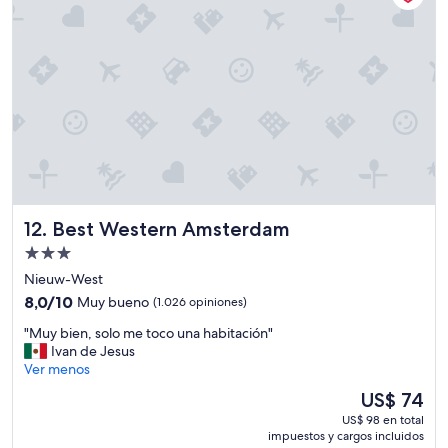
e
ó
a
n
n
e
e
n
r
A
"
m
s
t
e
r
d
a
Best Western Amsterdam
12. Best Western Amsterdam
m
,
Propiedad
s
de
Nieuw-West
o
3.0
8.0
l
8,0/10
Muy bueno
(1.026 opiniones)
estrellas
de
o
"
"Muy bien, solo me toco una habitación"
10,
e
M
Ivan de Jesus
Muy
l
u
Ver menos
bueno,
c
y
(1.026
h
El
US$ 74
b
opiniones)
e
precio
US$ 98 en total
i
c
actual
impuestos y cargos incluidos
e
k