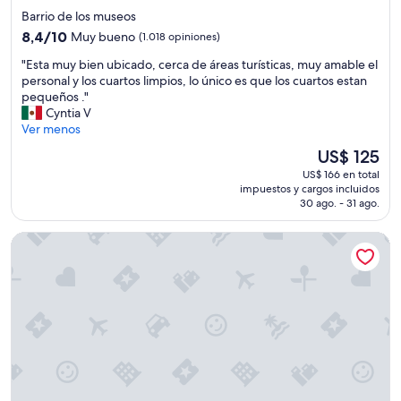
u
de
Barrio de los museos
e
4.0
e
8.4
8,4/10
Muy bueno
(1.018 opiniones)
n
estrellas
de
"
"Esta muy bien ubicado, cerca de áreas turísticas, muy amable el
r
10,
E
personal y los cuartos limpios, lo único es que los cuartos estan
e
Muy
s
pequeños ."
s
bueno,
t
Cyntia V
t
(1.018
a
Ver menos
a
opiniones)
m
u
El
US$ 125
u
r
precio
US$ 166 en total
y
a
actual
impuestos y cargos incluidos
b
n
es
30 ago. - 31 ago.
i
t
de
e
e
US$ 125
Grand Hotel Amrâth Amsterdam
n
s
u
c
b
e
i
r
c
c
a
a
d
n
o
o
,
s
c
d