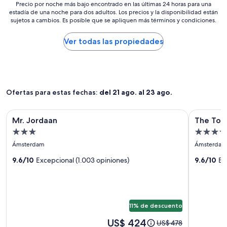
Precio
Precio por noche más bajo encontrado en las últimas 24 horas para una
estadía de una noche para dos adultos. Los precios y la disponibilidad están
por
sujetos a cambios. Es posible que se apliquen más términos y condiciones.
noche
más
bajo
Ver todas las propiedades
encontrado
en
las
últimas
24
Ofertas para estas fechas:
del 21 ago. al 23 ago.
horas
para
una
Galería
Mr. Jordaan
Galería
The Toren
Mr. Jordaan
The Tor
estadía
de
de
de
Propiedad
Propied
imágenes
imágene
una
3.0
4.0
Ámsterdam
Ámsterdam
de
de
noche
estrellas
estrellas
para
Mr.
9.6/10
Excepcional (1.003 opiniones)
The
9.6/10
Ex
dos
Jordaan
Toren
adultos.
Amster
Los
by
precios
y
11% de descuento
The
la
Pavilion
El
US$ 424
El
disponibilidad
US$ 478