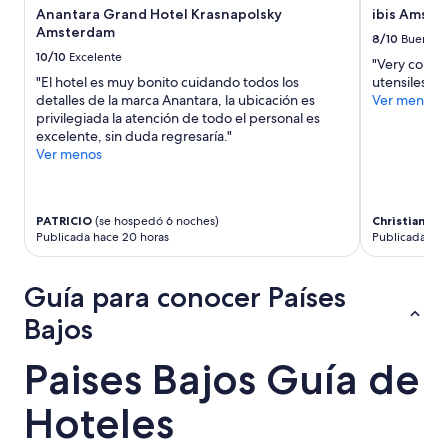
Anantara Grand Hotel Krasnapolsky
ibis Amste
Amsterdam
8/10
Bueno
10/10
Excelente
"Very conve
"El hotel es muy bonito cuidando todos los
utensiles at
detalles de la marca Anantara, la ubicación es
Ver menos
privilegiada la atención de todo el personal es
excelente, sin duda regresaría."
Ver menos
PATRICIO
(se hospedó 6 noches)
Christian
(se
Publicada hace 20 horas
Publicada hac
Guía para conocer Países
Bajos
Paises Bajos Guía de
Hoteles