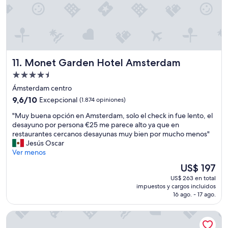
s
i
l
e
s
a
t
Monet Garden Hotel Amsterdam
11. Monet Garden Hotel Amsterdam
b
r
Propiedad
e
de
Ámsterdam centro
a
4.5
9.6
9,6/10
Excepcional
(1.874 opiniones)
k
estrellas
de
f
"
"Muy buena opción en Amsterdam, solo el check in fue lento, el
10,
a
M
desayuno por persona €25 me parece alto ya que en
Excepcional,
s
u
restaurantes cercanos desayunas muy bien por mucho menos"
(1.874
t
y
Jesús Oscar
opiniones)
c
b
Ver menos
o
u
u
El
US$ 197
e
l
precio
US$ 263 en total
n
d
actual
impuestos y cargos incluidos
a
b
es
16 ago. - 17 ago.
o
e
de
p
c
US$ 197
Best Western Amsterdam
c
l
i