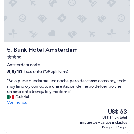
i
d
o
,
!
s
"
i
t
u
a
c
i
Bunk Hotel Amsterdam
5. Bunk Hotel Amsterdam
ó
Propiedad
n
de
,
Ámsterdam norte
l
3.0
8.8
8,8/10
Excelente
(769 opiniones)
a
estrellas
de
h
"
"Solo pude quedarme una noche pero descanse como rey, todo
10,
a
S
muy limpio y cómodo; a una estación de metro del centro y en
Excelente,
b
o
un ambiente tranquilo y moderno"
(769
i
l
Gabriel
opiniones)
t
o
Ver menos
a
p
El
US$ 63
c
u
precio
i
US$ 84 en total
d
actual
ó
impuestos y cargos incluidos
e
es
16 ago. - 17 ago.
n
q
de
y