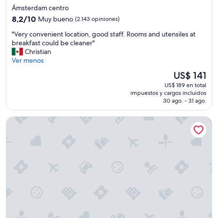
n
de
Ámsterdam centro
q
3.0
8.2
8,2/10
Muy bueno
(2.143 opiniones)
u
estrellas
de
i
"
"Very convenient location, good staff. Rooms and utensiles at
10,
l
V
breakfast could be cleaner"
Muy
o
e
Christian
bueno,
y
r
Ver menos
(2.143
m
y
opiniones)
El
US$ 141
o
c
precio
d
US$ 189 en total
o
actual
e
impuestos y cargos incluidos
n
es
r
30 ago. - 31 ago.
v
de
n
e
US$ 141
o
The Hoxton, Lloyd
n
"
i
e
n
t
l
o
c
a
t
i
o