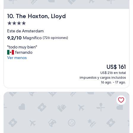
n
,
The Hoxton, Lloyd
10. The Hoxton, Lloyd
g
o
Propiedad
o
de
Este de Amsterdam
d
4.0
9.2
s
9,2/10
Magnífico
(726 opiniones)
estrellas
de
t
"
"todo muy bien"
10,
a
t
fernando
Magnífico,
f
o
Ver menos
(726
f
d
opiniones)
.
El
US$ 161
o
R
precio
US$ 216 en total
m
o
actual
impuestos y cargos incluidos
u
o
es
16 ago. - 17 ago.
y
m
de
b
s
US$ 161
Monet Garden Hotel Amsterdam
i
a
e
n
n
d
"
u
t
e
n