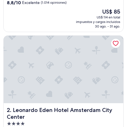
4.5
8.8
8,8/10
Excelente
(1.014 opiniones)
estrellas
de
El
US$ 85
10,
precio
Excelente,
US$ 114 en total
actual
impuestos y cargos incluidos
(1.014
es
30 ago. - 31 ago.
opiniones)
de
US$ 85
Leonardo Eden Hotel Amsterdam City Center
Leonardo Eden Hotel Amsterdam City Center
2. Leonardo Eden Hotel Amsterdam City
Center
Propiedad