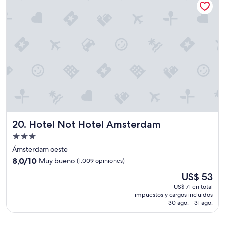
Hotel Not Hotel Amsterdam
20. Hotel Not Hotel Amsterdam
Propiedad
de
Ámsterdam oeste
3.0
8.0
8,0/10
Muy bueno
(1.009 opiniones)
estrellas
de
El
US$ 53
10,
precio
Muy
US$ 71 en total
actual
impuestos y cargos incluidos
bueno,
es
30 ago. - 31 ago.
(1.009
de
opiniones)
US$ 53