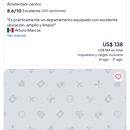
de
Ámsterdam centro
4.0
8.6
8,6/10
Excelente
(261 opiniones)
estrellas
de
"
"Es prácticamente un departamento equipado con excelente
10,
E
ubicación, amplio y limpio!"
Excelente,
s
Arturo Marcos
(261
p
Ver menos
opiniones)
r
El
US$ 138
á
precio
US$ 184 en total
c
actual
impuestos y cargos incluidos
t
es
16 ago. - 17 ago.
i
de
c
US$ 138
Ruby Emma Hotel Amsterdam By IHG
a
m
e
n
t
e
u
n
d
e
p
a