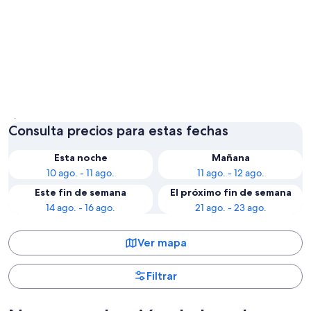
Ámsterdam
Monnic
Consulta precios para estas fechas
Esta noche
Mañana
10 ago. - 11 ago.
11 ago. - 12 ago.
Este fin de semana
El próximo fin de semana
14 ago. - 16 ago.
21 ago. - 23 ago.
Ver mapa
Filtrar