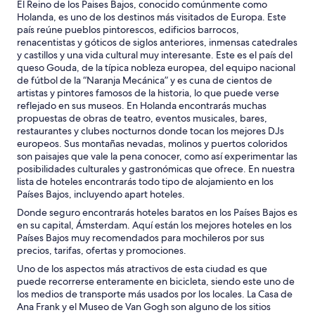
El Reino de los Paises Bajos, conocido comúnmente como
Holanda, es uno de los destinos más visitados de Europa. Este
país reúne pueblos pintorescos, edificios barrocos,
renacentistas y góticos de siglos anteriores, inmensas catedrales
y castillos y una vida cultural muy interesante. Este es el país del
queso Gouda, de la típica nobleza europea, del equipo nacional
de fútbol de la “Naranja Mecánica” y es cuna de cientos de
artistas y pintores famosos de la historia, lo que puede verse
reflejado en sus museos. En Holanda encontrarás muchas
propuestas de obras de teatro, eventos musicales, bares,
restaurantes y clubes nocturnos donde tocan los mejores DJs
europeos. Sus montañas nevadas, molinos y puertos coloridos
son paisajes que vale la pena conocer, como así experimentar las
posibilidades culturales y gastronómicas que ofrece. En nuestra
lista de hoteles encontrarás todo tipo de alojamiento en los
Países Bajos, incluyendo apart hoteles.
Donde seguro encontrarás hoteles baratos en los Países Bajos es
en su capital, Ámsterdam. Aquí están los mejores hoteles en los
Países Bajos muy recomendados para mochileros por sus
precios, tarifas, ofertas y promociones.
Uno de los aspectos más atractivos de esta ciudad es que
puede recorrerse enteramente en bicicleta, siendo este uno de
los medios de transporte más usados por los locales. La Casa de
Ana Frank y el Museo de Van Gogh son alguno de los sitios