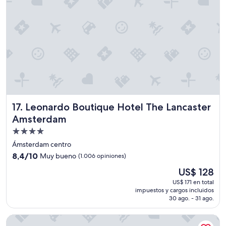
o
H
s
a
l
b
i
i
m
t
p
a
i
c
o
i
s
ó
,
n
l
p
o
Leonardo Boutique Hotel The Lancaster Amsterdam
17. Leonardo Boutique Hotel The Lancaster
e
ú
q
Amsterdam
n
u
i
Propiedad
e
c
de
ñ
Ámsterdam centro
o
a
4.0
8.4
8,4/10
Muy bueno
(1.006 opiniones)
e
"
estrellas
de
s
El
US$ 128
10,
q
precio
Muy
US$ 171 en total
u
actual
impuestos y cargos incluidos
bueno,
e
es
30 ago. - 31 ago.
(1.006
l
de
opiniones)
o
US$ 128
The Usual Rotterdam
s