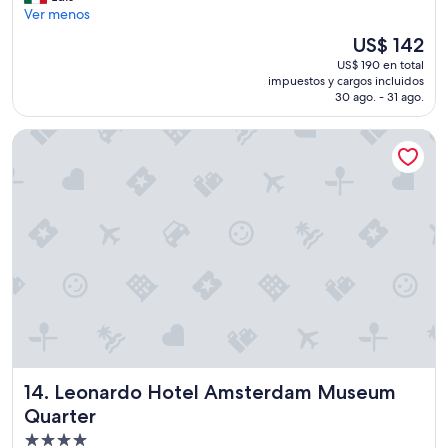
"
"
Ver menos
e
(1.549
r
opiniones)
El
US$ 142
s
precio
US$ 190 en total
o
actual
impuestos y cargos incluidos
n
es
30 ago. - 31 ago.
a
de
€
US$ 142
Leonardo Hotel Amsterdam Museum Quarter
2
5
m
e
p
a
r
e
c
e
a
l
t
o
Leonardo Hotel Amsterdam Museum Quarter
14. Leonardo Hotel Amsterdam Museum
y
a
Quarter
q
Propiedad