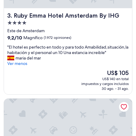
r
t
Ruby Emma Hotel Amsterdam By IHG
3. Ruby Emma Hotel Amsterdam By IHG
a
m
Propiedad
e
de
Este de Amsterdam
n
4.0
9.2
t
9,2/10
Magnífico
(1.972 opiniones)
estrellas
de
o
"
"El hotel es perfecto en todo y para todo Amabilidad,situación,la
10,
e
E
habitación y el personal un 10 Una estancia increible"
Magnífico,
q
l
maria del mar
(1.972
u
h
Ver menos
opiniones)
i
o
p
El
US$ 105
t
a
precio
US$ 140 en total
e
d
actual
impuestos y cargos incluidos
l
o
es
30 ago. - 31 ago.
e
c
de
s
o
US$ 105
Leonardo Hotel Amsterdam Rembrandtpark
p
n
e
e
r
x
f
c
e
e
c
l
t
e