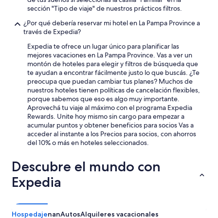
i
sección "Tipo de viaje" de nuestros prácticos filtros.
l
¿Por qué debería reservar mi hotel en La Pampa Province a
i
través de Expedia?
d
a
Expedia te ofrece un lugar único para planificar las
d
mejores vacaciones en La Pampa Province. Vas a ver un
d
montón de hoteles para elegir y filtros de búsqueda que
e
te ayudan a encontrar fácilmente justo lo que buscás. ¿Te
M
preocupa que puedan cambiar tus planes? Muchos de
a
nuestros hoteles tienen políticas de cancelación flexibles,
u
porque sabemos que eso es algo muy importante.
r
Aprovechá tu viaje al máximo con el programa Expedia
o
Rewards. Unite hoy mismo sin cargo para empezar a
y
acumular puntos y obtener beneficios para socios Vas a
e
acceder al instante a los Precios para socios, con ahorros
s
del 10% o más en hoteles seleccionados.
p
o
Descubre el mundo con
s
a
Expedia
.
N
o
h
Hospedaje
nan
Autos
Alquileres vacacionales
a