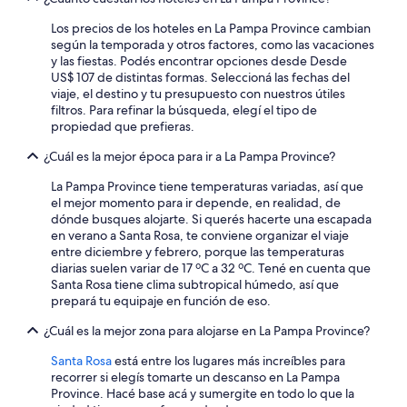
r
a
Los precios de los hoteles en La Pampa Province cambian
d
según la temporada y otros factores, como las vacaciones
e
y las fiestas. Podés encontrar opciones desde Desde
s
US$ 107 de distintas formas. Seleccioná las fechas del
c
viaje, el destino y tu presupuesto con nuestros útiles
a
filtros. Para refinar la búsqueda, elegí el tipo de
n
propiedad que prefieras.
s
a
¿Cuál es la mejor época para ir a La Pampa Province?
r
La Pampa Province tiene temperaturas variadas, así que
e
el mejor momento para ir depende, en realidad, de
n
dónde busques alojarte. Si querés hacerte una escapada
u
en verano a Santa Rosa, te conviene organizar el viaje
n
entre diciembre y febrero, porque las temperaturas
a
diarias suelen variar de 17 ºC a 32 ºC. Tené en cuenta que
m
Santa Rosa tiene clima subtropical húmedo, así que
b
prepará tu equipaje en función de eso.
i
e
¿Cuál es la mejor zona para alojarse en La Pampa Province?
n
t
Santa Rosa
está entre los lugares más increíbles para
e
recorrer si elegís tomarte un descanso en La Pampa
d
Province. Hacé base acá y sumergite en todo lo que la
e