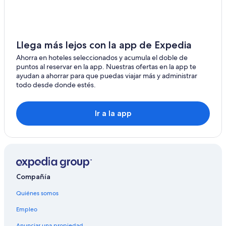
Hoteles en Rancul
i
e
Hoteles en Eduardo Castex
s
Hoteles en Intendente Alvear
t
Llega más lejos con la app de Expedia
a
Hoteles en Mauricio Mayer
d
Ahorra en hoteles seleccionados y acumula el doble de
e
Hoteles en Quehué
puntos al reservar en la app. Nuestras ofertas en la app te
p
ayudan a ahorrar para que puedas viajar más y administrar
B&B en Anguil
a
todo desde donde estés.
s
B&B en Colonia Barón
o
o
Hoteles de negocios en Macachín
Ir a la app
d
Hoteles en Quemú Quemú
e
s
Hoteles en Santa Teresa
e
a
Hoteles en Santa Isabel
u
Hoteles en Realicó
n
Compañía
a
Hoteles en Santa Rosa
m
Quiénes somos
b
Hoteles de Independent en General Acha
i
Empleo
Hoteles en La Adela
e
n
Anunciar una propiedad