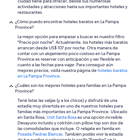
ciudad tiene para ofrecer, desde sus numerosas
l
actividades y atracciones hasta sus importantes hoteles y
i
restaurantes.
m
p
¿Cómo puedo encontrar hoteles baratos en La Pampa
i
Province?
e
La mejor opción para empezar a buscar es nuestro filtro
z
"Precio por noche". Actualmente, los hoteles más baratos
a
arrancan desde US$ 107 por noche. Otra manera de
,
contar con un alojamiento poco costoso en La Pampa
c
Province es reservar con anticipación y ser flexible en
o
cuanto a las fechas para viajar. Para conseguir aún
r
mejores precios, visitá nuestra página de
hoteles baratos
d
en La Pampa Province
.
i
a
¿Cuáles son los mejores hoteles para familias en La Pampa
l
Province?
i
d
Tené listas las valijas (y a los chicos) y disfrutá de una
a
estadía muy divertida en uno de nuestros hoteles para
d
familias más importantes en La Pampa Province. Ubicado
y
en Santa Rosa,
Unit Santa Rosa
es una opción increíble.
a
Desayuno incluido y colchón con pillow top son dos de
m
las comodidades que incluye. O relajate en familia en
a
Posada Piedras Blancas
. También podés vivir la estadía
b
de tus sueños si seleccionás la casilla "Familiar" en la