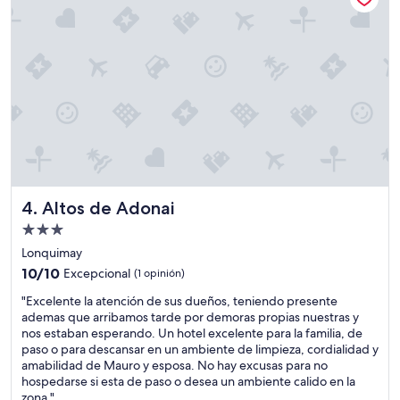
Altos de Adonai
4. Altos de Adonai
Propiedad
de
Lonquimay
3.0
10.0
10/10
Excepcional
(1 opinión)
estrellas
de
"
"Excelente la atención de sus dueños, teniendo presente
10,
E
ademas que arribamos tarde por demoras propias nuestras y
Excepcional,
x
nos estaban esperando. Un hotel excelente para la familia, de
(1
c
paso o para descansar en un ambiente de limpieza, cordialidad y
opinión)
e
amabilidad de Mauro y esposa. No hay excusas para no
l
hospedarse si esta de paso o desea un ambiente calido en la
e
zona."