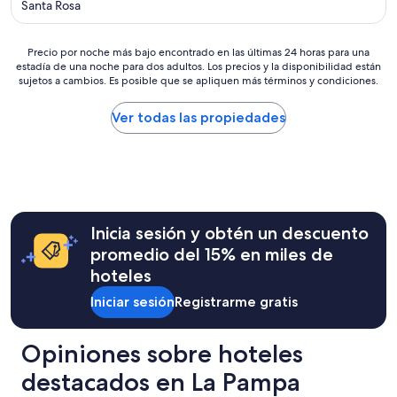
n
Santa Rosa
e
s
p
Precio
Precio por noche más bajo encontrado en las últimas 24 horas para una
e
estadía de una noche para dos adultos. Los precios y la disponibilidad están
por
sujetos a cambios. Es posible que se apliquen más términos y condiciones.
r
noche
a
más
n
bajo
Ver todas las propiedades
d
encontrado
o
en
.
las
U
últimas
n
24
h
horas
o
para
Inicia sesión y obtén un descuento
t
una
promedio del 15% en miles de
e
estadía
hoteles
l
de
e
una
Iniciar sesión
Registrarme gratis
x
noche
c
para
e
dos
Opiniones sobre hoteles
l
adultos.
e
Los
destacados en La Pampa
n
precios