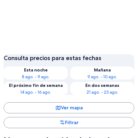
Veinticinco de Mayo
Macach
Consulta precios para estas fechas
Esta noche
Mañana
8 ago. - 9 ago.
9 ago. - 10 ago.
El próximo fin de semana
En dos semanas
14 ago. - 16 ago.
21 ago. - 23 ago.
Ver mapa
Filtrar