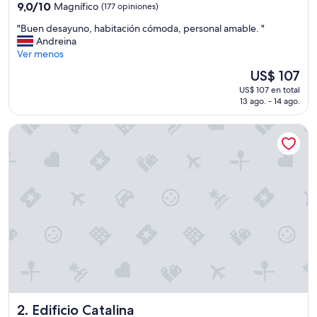
3.5
9.0
9,0/10
Magnífico
(177 opiniones)
estrellas
de
"
"Buen desayuno, habitación cómoda, personal amable. "
10,
B
Andreina
Magnífico,
u
Ver menos
(177
e
opiniones)
El
US$ 107
n
precio
US$ 107 en total
d
actual
13 ago. - 14 ago.
e
es
s
de
Edificio Catalina
a
US$ 107
y
u
n
o
,
h
a
b
i
t
a
c
i
Edificio Catalina
2. Edificio Catalina
ó