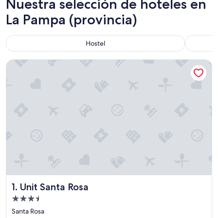
Nuestra selección de hoteles en
La Pampa (provincia)
Hostel
Unit Santa Rosa
Unit Santa Rosa
1. Unit Santa Rosa
Propiedad
de
Santa Rosa