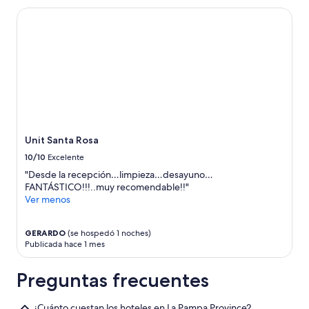
t
y
Unit Santa Rosa
e
la
p
disponibilidad
a
están
r
sujetos
a
a
l
cambios.
a
Es
f
posible
a
que
m
se
Unit Santa Rosa
i
apliquen
l
más
10/10
Excelente
i
términos
"Desde la recepción…limpieza…desayuno…
a
y
FANTÁSTICO!!!..muy recomendable!!"
,
condiciones.
Ver menos
d
e
p
GERARDO
(se hospedó 1 noches)
a
Publicada hace 1 mes
s
o
Preguntas frecuentes
o
p
a
¿Cuánto cuestan los hoteles en La Pampa Province?